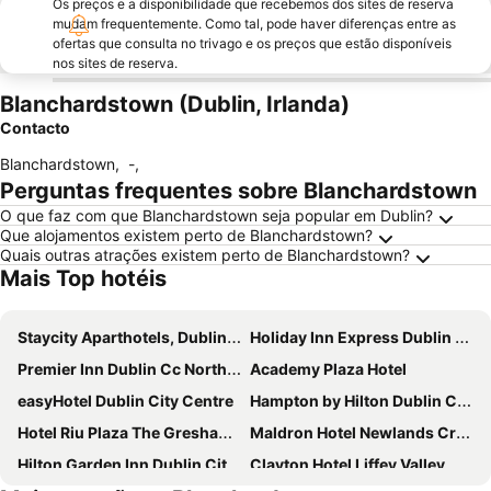
Os preços e a disponibilidade que recebemos dos sites de reserva
mudam frequentemente. Como tal, pode haver diferenças entre as
ofertas que consulta no trivago e os preços que estão disponíveis
nos sites de reserva.
Blanchardstown (Dublin, Irlanda)
Contacto
Blanchardstown
,
-
,
Perguntas frequentes sobre Blanchardstown
O que faz com que Blanchardstown seja popular em Dublin?
Que alojamentos existem perto de Blanchardstown?
Quais outras atrações existem perto de Blanchardstown?
Mais Top hotéis
Staycity Aparthotels, Dublin, City Centre
Holiday Inn Express Dublin City Centre By Ihg
Premier Inn Dublin Cc North Docklands
Academy Plaza Hotel
easyHotel Dublin City Centre
Hampton by Hilton Dublin City Centre
Hotel Riu Plaza The Gresham Dublin
Maldron Hotel Newlands Cross
Hilton Garden Inn Dublin City Centre
Clayton Hotel Liffey Valley