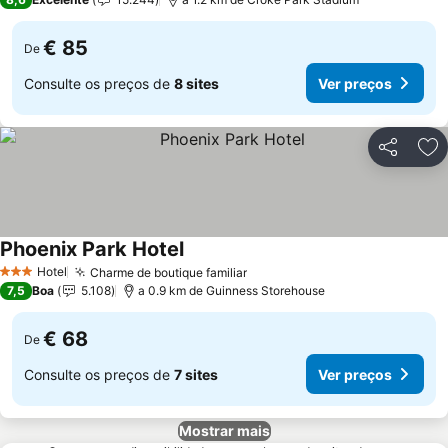
€ 85
De
Consulte os preços de
8 sites
Ver preços
Partilhar
Ad
Phoenix Park Hotel
Ver preços
Hotel
Charme de boutique familiar
Ver preços
3 Estrelas
7,5
Boa
5.108
a 0.9 km de Guinness Storehouse
€ 68
De
Consulte os preços de
7 sites
Ver preços
Mostrar mais