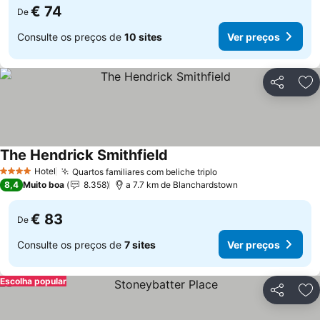
€ 74
De
Consulte os preços de
10 sites
Ver preços
Partilhar
Ad
The Hendrick Smithfield
Ver preços
Hotel
Quartos familiares com beliche triplo
Ver preços
4 Estrelas
8,4
Muito boa
8.358
a 7.7 km de Blanchardstown
€ 83
De
Consulte os preços de
7 sites
Ver preços
Escolha popular
Partilhar
Ad