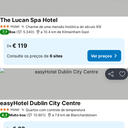
The Lucan Spa Hotel
Ver preços
Hotel
Charme de uma mansão histórica do século XIX
Ver preços
3 Estrelas
7,7
Boa
5.340
a 10.4 km de Kilmainham Gaol
€ 119
De
Consulte os preços de
6 sites
Ver preços
Partilhar
Ad
easyHotel Dublin City Centre
Ver preços
Hotel
Quartos com controle de temperatura
Ver preços
3 Estrelas
8,2
Muito boa
10.601
a 7.6 km de Blanchardstown