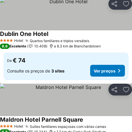
Partilhar
Ad
Dublin One Hotel
Ver preços
Hotel
Quartos familiares e triplos versáteis
Ver preços
4 Estrelas
8,6
Excelente
10.408
a 8.3 km de Blanchardstown
€ 74
De
Consulte os preços de
3 sites
Ver preços
Partilhar
Ad
Maldron Hotel Parnell Square
Ver preços
Hotel
Suítes familiares espaçosas com várias camas
Ver preços
4 Estrelas
8,6
Excelente
15.244
a 1.2 km de Croke Park Stadium