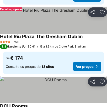
Escolha popular
Partilhar
Ad
Hotel Riu Plaza The Gresham Dublin
Ver preços
Hotel
4 Estrelas
8,8
Excelente
30.611
a 1.2 km de Croke Park Stadium
€ 174
De
Consulte os preços de
18 sites
Ver preços
Partilhar
Ad
DCU Rooms