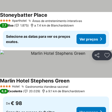
Stoneybatter Place
Ver preços
Aparthotel
Áreas de entretenimento interativas
Ver preços
4 Estrelas
7,7
Boa
1.875
a 7.4 km de Blanchardstown
Selecione as datas para ver os preços
Ver preços
exatos.
Partilhar
Ad
Marlin Hotel Stephens Green
Ver preços
Hotel
Gastronomia irlandesa sazonal
Ver preços
4 Estrelas
8,8
Excelente
20.029
a 9.1 km de Blanchardstown
€ 98
De