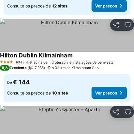
Consulte os preços de
12 sites
Ver preços
Partilhar
Ad
Hilton Dublin Kilmainham
Ver preços
Hotel
Piscina de hidroterapia e instalações de bem-estar
Ver pre
4 Estrelas
8,8
Excelente
7.985
a 0.1 km de Kilmainham Gaol
€ 144
De
Consulte os preços de
10 sites
Ver preços
Partilhar
Ad