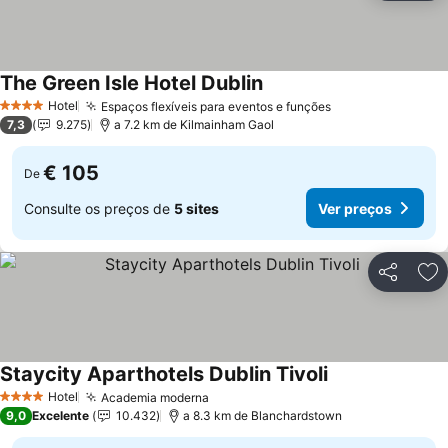
The Green Isle Hotel Dublin
Ver preços
Hotel
Espaços flexíveis para eventos e funções
Ver preços
4 Estrelas
7,3
9.275
a 7.2 km de Kilmainham Gaol
€ 105
De
Consulte os preços de
5 sites
Ver preços
Partilhar
Ad
Staycity Aparthotels Dublin Tivoli
Ver preços
Hotel
Academia moderna
Ver preços
4 Estrelas
9,0
Excelente
10.432
a 8.3 km de Blanchardstown