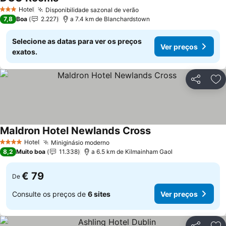
Ver preços
Hotel
Disponibilidade sazonal de verão
Ver preços
3 Estrelas
7,8
Boa
2.227
a 7.4 km de Blanchardstown
Selecione as datas para ver os preços
Ver preços
exatos.
Partilhar
Ad
Maldron Hotel Newlands Cross
Ver preços
Hotel
Miniginásio moderno
Ver preços
4 Estrelas
8,2
Muito boa
11.338
a 6.5 km de Kilmainham Gaol
€ 79
De
Consulte os preços de
6 sites
Ver preços