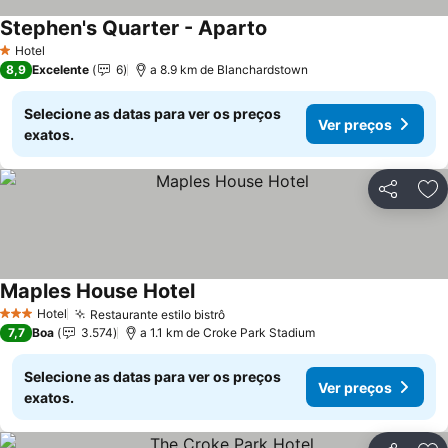
Stephen's Quarter - Aparto
Ver preços
Hotel
1 Estrelas
8,9
Excelente
6
a 8.9 km de Blanchardstown
Selecione as datas para ver os preços
Ver preços
exatos.
Partilhar
Ad
Maples House Hotel
Ver preços
Hotel
Restaurante estilo bistrô
Ver preços
3 Estrelas
7,7
Boa
3.574
a 1.1 km de Croke Park Stadium
Selecione as datas para ver os preços
Ver preços
exatos.