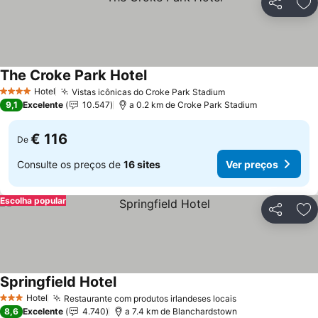
Partilhar
Ad
The Croke Park Hotel
Ver preços
Hotel
Vistas icônicas do Croke Park Stadium
Ver preços
4 Estrelas
9,1
Excelente
10.547
a 0.2 km de Croke Park Stadium
€ 116
De
Consulte os preços de
16 sites
Ver preços
Escolha popular
Partilhar
Ad
Springfield Hotel
Ver preços
Hotel
Restaurante com produtos irlandeses locais
Ver preços
3 Estrelas
8,6
Excelente
4.740
a 7.4 km de Blanchardstown