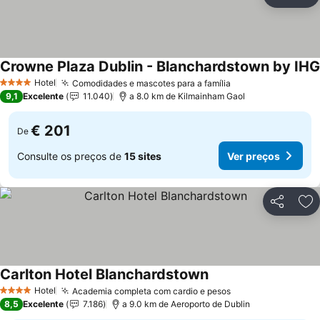
Partilhar
Ad
Crowne Plaza Dublin - Blanchardstown by IHG
Hotel
Comodidades e mascotes para a família
Ver preços
4 Estrelas
9,1
Excelente
11.040
a 8.0 km de Kilmainham Gaol
€ 201
De
Consulte os preços de
15 sites
Ver preços
Partilhar
Ad
Carlton Hotel Blanchardstown
Ver preços
Hotel
Academia completa com cardio e pesos
Ver preços
4 Estrelas
8,5
Excelente
7.186
a 9.0 km de Aeroporto de Dublin