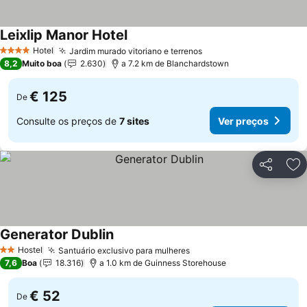
Leixlip Manor Hotel
Ver preços
Hotel
Jardim murado vitoriano e terrenos
Ver preços
4 Estrelas
8,2
Muito boa
2.630
a 7.2 km de Blanchardstown
€ 125
De
Consulte os preços de
7 sites
Ver preços
Partilhar
Ad
Generator Dublin
Ver preços
Hostel
Santuário exclusivo para mulheres
Ver preços
2 Estrelas
7,6
Boa
18.316
a 1.0 km de Guinness Storehouse
€ 52
De