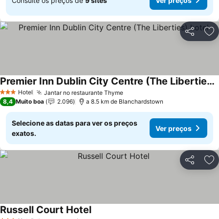
Consulte os preços de
9 sites
Ver preços
Partilhar
Ad
Premier Inn Dublin City Centre (The Liberties) hotel
Ver preços
Hotel
Jantar no restaurante Thyme
Ver preços
3 Estrelas
8,4
Muito boa
2.096
a 8.5 km de Blanchardstown
Selecione as datas para ver os preços
Ver preços
exatos.
Partilhar
Ad
Russell Court Hotel
Ver preços