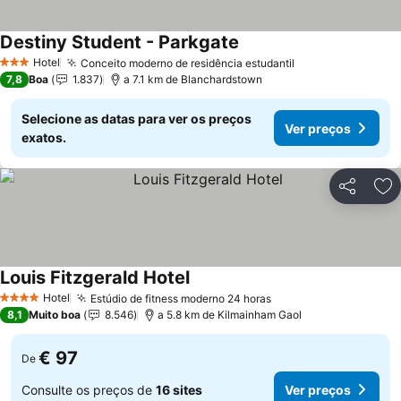
Destiny Student - Parkgate
Ver preços
Hotel
Conceito moderno de residência estudantil
Ver preços
3 Estrelas
7,8
Boa
1.837
a 7.1 km de Blanchardstown
Selecione as datas para ver os preços
Ver preços
exatos.
Partilhar
Ad
Louis Fitzgerald Hotel
Ver preços
Hotel
Estúdio de fitness moderno 24 horas
Ver preços
4 Estrelas
8,1
Muito boa
8.546
a 5.8 km de Kilmainham Gaol
€ 97
De
Consulte os preços de
16 sites
Ver preços