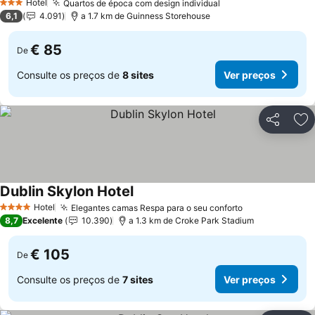
Hotel
Quartos de época com design individual
Ver preços
3 Estrelas
6,1
4.091
a 1.7 km de Guinness Storehouse
€ 85
De
Consulte os preços de
8 sites
Ver preços
Partilhar
Ad
Dublin Skylon Hotel
Ver preços
Hotel
Elegantes camas Respa para o seu conforto
Ver preços
4 Estrelas
8,7
Excelente
10.390
a 1.3 km de Croke Park Stadium
€ 105
De
Consulte os preços de
7 sites
Ver preços