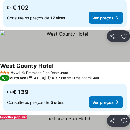
€ 102
De
Consulte os preços de
17 sites
Ver preços
Partilhar
Ad
West County Hotel
Ver preços
Hotel
Premiado Pine Restaurant
Ver preços
3 Estrelas
8,3
Muito boa
4.034
a 3.2 km de Kilmainham Gaol
€ 139
De
Consulte os preços de
5 sites
Ver preços
Escolha popular
Partilhar
Ad