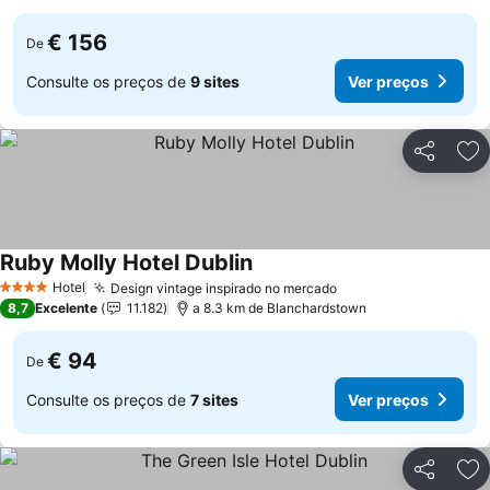
€ 156
De
Consulte os preços de
9 sites
Ver preços
Partilhar
Ad
Ruby Molly Hotel Dublin
Ver preços
Hotel
Design vintage inspirado no mercado
Ver preços
4 Estrelas
8,7
Excelente
11.182
a 8.3 km de Blanchardstown
€ 94
De
Consulte os preços de
7 sites
Ver preços
Partilhar
Ad