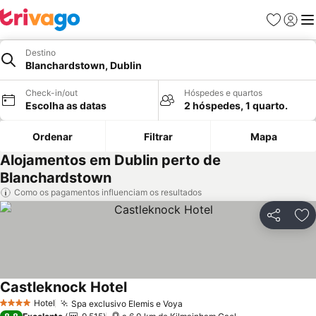
Favoritos
Iniciar
Me
Destino
Blanchardstown, Dublin
Check-in/out
Hóspedes e quartos
Escolha as datas
2 hóspedes, 1 quarto.
Ordenar
Filtrar
Mapa
Alojamentos em Dublin perto de
Blanchardstown
Como os pagamentos influenciam os resultados
Partilhar
Ad
Castleknock Hotel
Ver preços
Hotel
Spa exclusivo Elemis e Voya
Ver preços
4 Estrelas