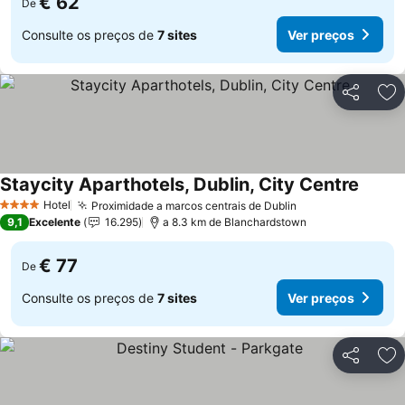
€ 62
De
Consulte os preços de
7 sites
Ver preços
Partilhar
Ad
Staycity Aparthotels, Dublin, City Centre
Ver pr
Hotel
Proximidade a marcos centrais de Dublin
Ver preços
4 Estrelas
9,1
Excelente
16.295
a 8.3 km de Blanchardstown
€ 77
De
Consulte os preços de
7 sites
Ver preços
Partilhar
Ad