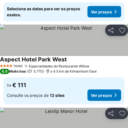
Selecione as datas para ver os preços
Ver preços
exatos.
Partilhar
Ad
Aspect Hotel Park West
Ver preços
Hotel
Especialidades do Restaurante Willow
Ver preços
4 Estrelas
8,0
Muito boa
5.770
a 4.5 km de Kilmainham Gaol
€ 111
De
Consulte os preços de
12 sites
Ver preços
Partilhar
Ad