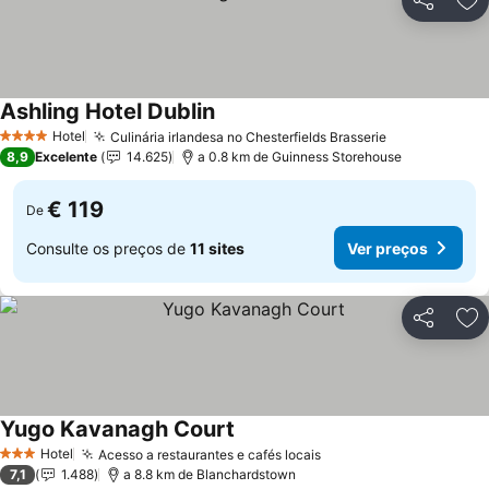
Partilhar
Ad
Ashling Hotel Dublin
Ver preços
Hotel
Culinária irlandesa no Chesterfields Brasserie
Ver preços
4 Estrelas
8,9
Excelente
14.625
a 0.8 km de Guinness Storehouse
€ 119
De
Consulte os preços de
11 sites
Ver preços
Partilhar
Ad
Yugo Kavanagh Court
Ver preços
Hotel
Acesso a restaurantes e cafés locais
Ver preços
3 Estrelas
7,1
1.488
a 8.8 km de Blanchardstown