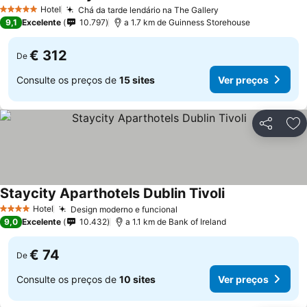
Hotel
Chá da tarde lendário na The Gallery
5 Estrelas
9,1
Excelente
10.797
a 1.7 km de Guinness Storehouse
€ 312
De
Consulte os preços de
15 sites
Ver preços
Partilhar
Ad
Staycity Aparthotels Dublin Tivoli
Hotel
Design moderno e funcional
4 Estrelas
9,0
Excelente
10.432
a 1.1 km de Bank of Ireland
€ 74
De
Consulte os preços de
10 sites
Ver preços