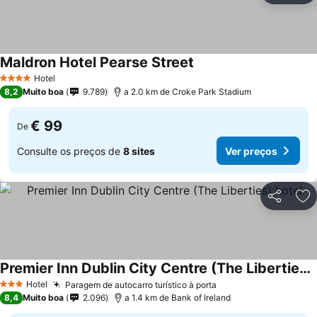
Maldron Hotel Pearse Street
Hotel
4 Estrelas
8,2
Muito boa
9.789
a 2.0 km de Croke Park Stadium
€ 99
De
Consulte os preços de
8 sites
Ver preços
Partilhar
Ad
Premier Inn Dublin City Centre (The Liberties) hotel
Hotel
Paragem de autocarro turístico à porta
3 Estrelas
8,4
Muito boa
2.096
a 1.4 km de Bank of Ireland