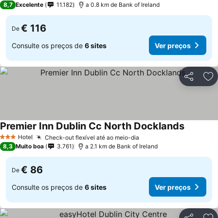
8,7
Excelente
11.182
a 0.8 km de Bank of Ireland
€ 116
De
Consulte os preços de
6 sites
Ver preços
Partilhar
Ad
Premier Inn Dublin Cc North Docklands
Hotel
Check-out flexível até ao meio-dia
3 Estrelas
8,3
Muito boa
3.761
a 2.1 km de Bank of Ireland
€ 86
De
Consulte os preços de
6 sites
Ver preços