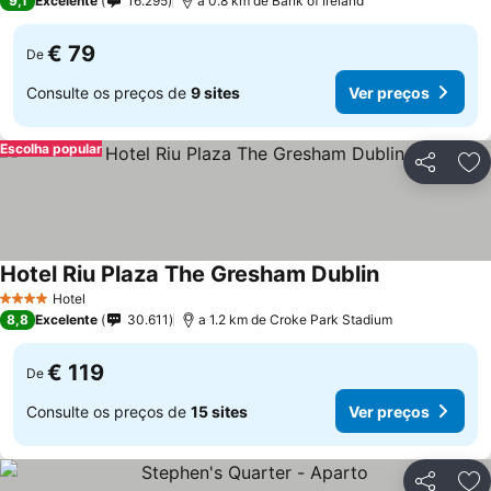
9,1
Excelente
16.295
a 0.8 km de Bank of Ireland
€ 79
De
Consulte os preços de
9 sites
Ver preços
Escolha popular
Partilhar
Ad
Hotel Riu Plaza The Gresham Dublin
Hotel
4 Estrelas
8,8
Excelente
30.611
a 1.2 km de Croke Park Stadium
€ 119
De
Consulte os preços de
15 sites
Ver preços