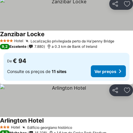
Partilhar
Ad
Zanzibar Locke
Hotel
Localização privilegiada perto da Ha'penny Bridge
4 Estrelas
9,2
Excelente
7.880
a 0.3 km de Bank of Ireland
€ 94
De
Consulte os preços de
11 sites
Ver preços
Partilhar
Ad
Arlington Hotel
Hotel
Edifício georgiano histórico
3 Estrelas
8,3
Muito boa
15.228
a 1.6 km de Croke Park Stadium