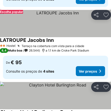
Escolha popular
Partilhar
Ad
LATROUPE Jacobs Inn
Hostel
Terraço na cobertura com vista para a cidade
2 Estrelas
8,4
Muito boa
26.544
a 1.1 km de Croke Park Stadium
€ 95
De
Consulte os preços de
4 sites
Ver preços
Partilhar
Ad