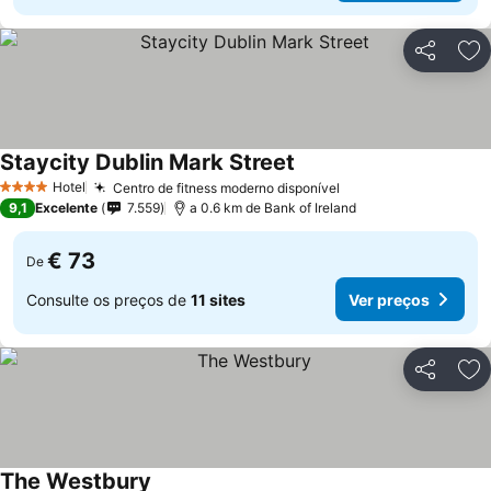
Partilhar
Ad
Staycity Dublin Mark Street
Hotel
Centro de fitness moderno disponível
4 Estrelas
9,1
Excelente
7.559
a 0.6 km de Bank of Ireland
€ 73
De
Consulte os preços de
11 sites
Ver preços
Partilhar
Ad
The Westbury