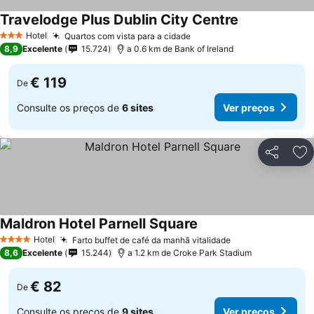
Travelodge Plus Dublin City Centre
Hotel
Quartos com vista para a cidade
3 Estrelas
8,9
Excelente
15.724
a 0.6 km de Bank of Ireland
€ 119
De
Consulte os preços de
6 sites
Ver preços
Partilhar
Ad
Maldron Hotel Parnell Square
Hotel
Farto buffet de café da manhã vitalidade
4 Estrelas
8,6
Excelente
15.244
a 1.2 km de Croke Park Stadium
€ 82
De
Consulte os preços de
9 sites
Ver preços