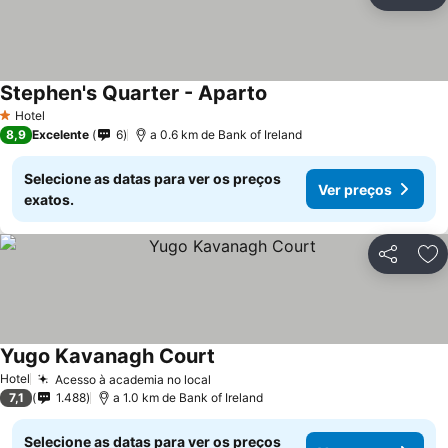
Partilhar
Ad
Stephen's Quarter - Aparto
Hotel
1 Estrelas
8,9
Excelente
6
a 0.6 km de Bank of Ireland
Selecione as datas para ver os preços
Ver preços
exatos.
Partilhar
Ad
Yugo Kavanagh Court
Hotel
Acesso à academia no local
7,1
1.488
a 1.0 km de Bank of Ireland
Selecione as datas para ver os preços