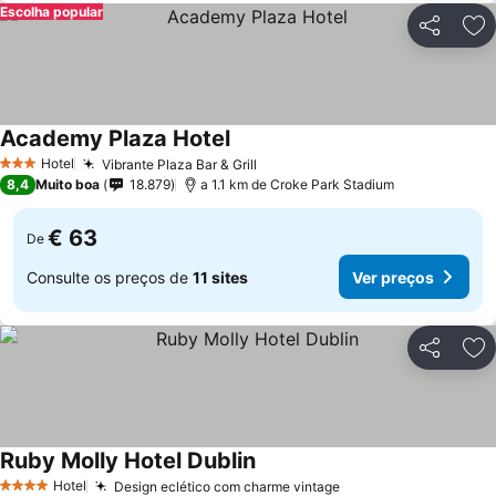
Escolha popular
Partilhar
Ad
Academy Plaza Hotel
Hotel
Vibrante Plaza Bar & Grill
3 Estrelas
8,4
Muito boa
18.879
a 1.1 km de Croke Park Stadium
€ 63
De
Consulte os preços de
11 sites
Ver preços
Partilhar
Ad
Ruby Molly Hotel Dublin
Hotel
Design eclético com charme vintage
4 Estrelas