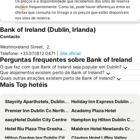
Os preços e a disponibilidade que recebemos dos sites de reserva
mudam frequentemente. Como tal, pode haver diferenças entre as
ofertas que consulta no trivago e os preços que estão disponíveis
nos sites de reserva.
Bank of Ireland (Dublin, Irlanda)
Contacto
Westmoreland Street
,
2
,
Telefone
:
+353(1)812 0471
|
Site oficial
Perguntas frequentes sobre Bank of Ireland
O que faz com que Bank of Ireland seja popular em Dublin?
Que alojamentos existem perto de Bank of Ireland?
Quais outras atrações existem perto de Bank of Ireland?
Mais Top hotéis
Staycity Aparthotels, Dublin, City Centre
Holiday Inn Express Dublin City Centre By Ihg
Premier Inn Dublin Cc North Docklands
Academy Plaza Hotel
easyHotel Dublin City Centre
Hampton by Hilton Dublin City Centre
Hotel Riu Plaza The Gresham Dublin
Maldron Hotel Newlands Cross
Hilton Garden Inn Dublin City Centre
Clayton Hotel Liffey Valley