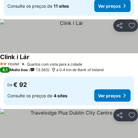
Consulte os preços de
11 sites
Ver preços
Partilhar
Ad
Clink i Lár
Hostel
Quartos com vista para a cidade
2 Estrelas
8,1
Muito boa
13.563
a 0.4 km de Bank of Ireland
€ 92
De
Consulte os preços de
4 sites
Ver preços
Partilhar
Ad