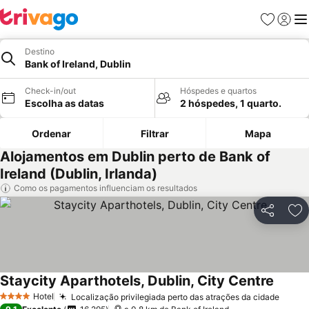
Favoritos
Iniciar
Me
Destino
Bank of Ireland, Dublin
Check-in/out
Hóspedes e quartos
Escolha as datas
2 hóspedes, 1 quarto.
Ordenar
Filtrar
Mapa
Alojamentos em Dublin perto de Bank of
Ireland (Dublin, Irlanda)
Como os pagamentos influenciam os resultados
Partilhar
Ad
Staycity Aparthotels, Dublin, City Centre
Hotel
Localização privilegiada perto das atrações da cidade
4 Estrelas