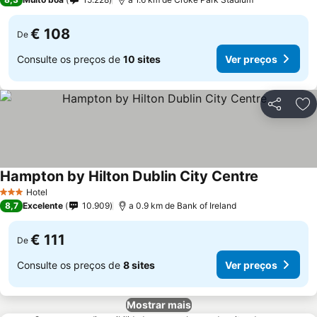
€ 108
De
Consulte os preços de
10 sites
Ver preços
Partilhar
Ad
Hampton by Hilton Dublin City Centre
Hotel
3 Estrelas
8,7
Excelente
10.909
a 0.9 km de Bank of Ireland
€ 111
De
Consulte os preços de
8 sites
Ver preços
Mostrar mais