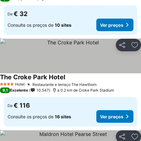
€ 32
De
Consulte os preços de
10 sites
Ver preços
Partilhar
Ad
The Croke Park Hotel
Hotel
Restaurante e terraço The Hawthorn
4 Estrelas
9,1
Excelente
10.547
a 0.2 km de Croke Park Stadium
€ 116
De
Consulte os preços de
16 sites
Ver preços
Partilhar
Ad