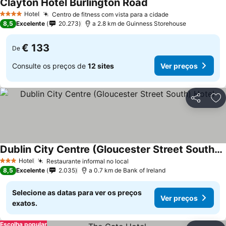
Clayton Hotel Burlington Road
Hotel
Centro de fitness com vista para a cidade
4 Estrelas
8,5
Excelente
20.273
a 2.8 km de Guinness Storehouse
€ 133
De
Consulte os preços de
12 sites
Ver preços
Partilhar
Ad
Dublin City Centre (Gloucester Street South) Hotel
Hotel
Restaurante informal no local
3 Estrelas
8,5
Excelente
2.035
a 0.7 km de Bank of Ireland
Selecione as datas para ver os preços
Ver preços
exatos.
Escolha popular