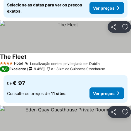
Selecione as datas para ver os preços
Ver preços
exatos.
Partilhar
Ad
The Fleet
Hotel
Localização central privilegiada em Dublin
4 Estrelas
8,8
Excelente
9.458
a 1.8 km de Guinness Storehouse
€ 97
De
Consulte os preços de
11 sites
Ver preços
Partilhar
Ad