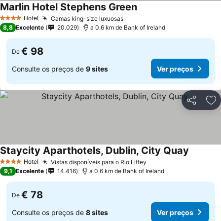
Marlin Hotel Stephens Green
Hotel
Camas king-size luxuosas
4 Estrelas
8,8
Excelente
20.029
a 0.6 km de Bank of Ireland
€ 98
De
Consulte os preços de
9 sites
Ver preços
Partilhar
Ad
Staycity Aparthotels, Dublin, City Quay
Hotel
Vistas disponíveis para o Rio Liffey
4 Estrelas
9,1
Excelente
14.416
a 0.6 km de Bank of Ireland
€ 78
De
Consulte os preços de
8 sites
Ver preços