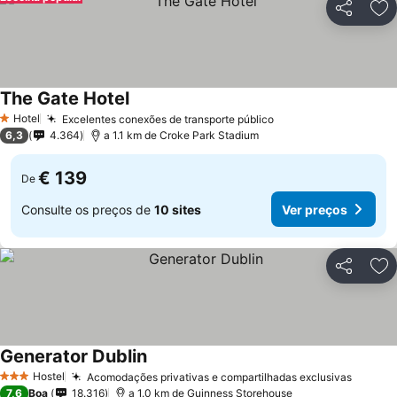
Partilhar
Ad
The Gate Hotel
Hotel
Excelentes conexões de transporte público
1 Estrelas
6,3
4.364
a 1.1 km de Croke Park Stadium
€ 139
De
Consulte os preços de
10 sites
Ver preços
Partilhar
Ad
Generator Dublin
Hostel
Acomodações privativas e compartilhadas exclusivas
3 Estrelas
7,6
Boa
18.316
a 1.0 km de Guinness Storehouse