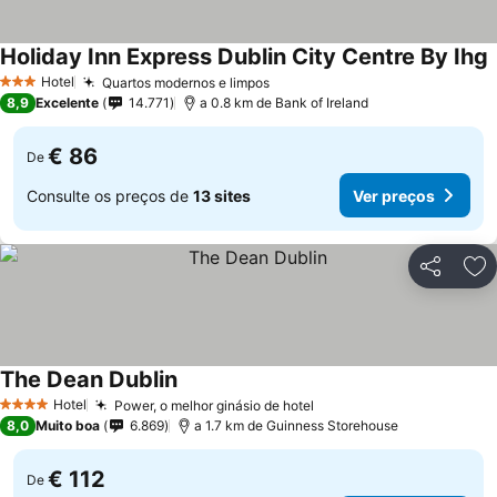
Holiday Inn Express Dublin City Centre By Ihg
Hotel
Quartos modernos e limpos
3 Estrelas
8,9
Excelente
14.771
a 0.8 km de Bank of Ireland
€ 86
De
Consulte os preços de
13 sites
Ver preços
Partilhar
Ad
The Dean Dublin
Hotel
Power, o melhor ginásio de hotel
4 Estrelas
8,0
Muito boa
6.869
a 1.7 km de Guinness Storehouse
€ 112
De