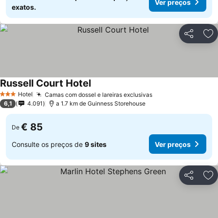
Ver preços
exatos.
Partilhar
Ad
Russell Court Hotel
Hotel
Camas com dossel e lareiras exclusivas
3 Estrelas
6,1
4.091
a 1.7 km de Guinness Storehouse
€ 85
De
Consulte os preços de
9 sites
Ver preços
Partilhar
Ad