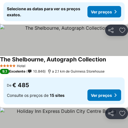
Selecione as datas para ver os preços
Ver preços
exatos.
Partilhar
Ad
The Shelbourne, Autograph Collection
Hotel
5 Estrelas
9,1
Excelente
10.846
a 2.1 km de Guinness Storehouse
€ 485
De
Consulte os preços de
15 sites
Ver preços
Partilhar
Ad