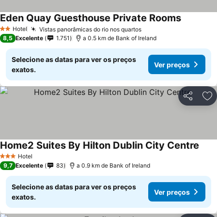
Eden Quay Guesthouse Private Rooms
Hotel
Vistas panorâmicas do rio nos quartos
2 Estrelas
8,5
Excelente
1.751
a 0.5 km de Bank of Ireland
Selecione as datas para ver os preços
Ver preços
exatos.
Partilhar
Ad
Home2 Suites By Hilton Dublin City Centre
Hotel
3 Estrelas
9,7
Excelente
83
a 0.9 km de Bank of Ireland
Selecione as datas para ver os preços
Ver preços
exatos.