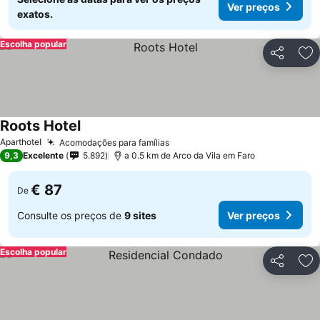
Ver preços
exatos.
Escolha popular
Partilhar
Ad
Roots Hotel
Aparthotel
Acomodações para famílias
9,3
Excelente
5.892
a 0.5 km de Arco da Vila em Faro
€ 87
De
Consulte os preços de
9 sites
Ver preços
Escolha popular
Partilhar
Ad