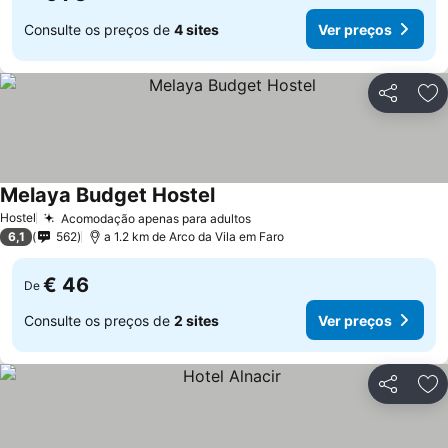
Consulte os preços de
4 sites
Ver preços
Partilhar
Ad
Melaya Budget Hostel
Hostel
Acomodação apenas para adultos
6,1
562
a 1.2 km de Arco da Vila em Faro
€ 46
De
Consulte os preços de
2 sites
Ver preços
Partilhar
Ad