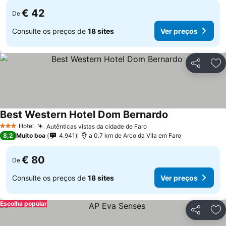
€ 42
De
Consulte os preços de
18 sites
Ver preços
Partilhar
Ad
Best Western Hotel Dom Bernardo
Hotel
Autênticas vistas da cidade de Faro
3 Estrelas
8,2
Muito boa
4.941
a 0.7 km de Arco da Vila em Faro
€ 80
De
Consulte os preços de
18 sites
Ver preços
Escolha popular
Partilhar
Ad