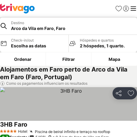
Favoritos
Iniciar
Me
Destino
Arco da Vila em Faro, Faro
Check-in/out
Hóspedes e quartos
Escolha as datas
2 hóspedes, 1 quarto.
Ordenar
Filtrar
Mapa
Alojamentos em Faro perto de Arco da Vila
em Faro (Faro, Portugal)
Como os pagamentos influenciam os resultados
Partilhar
Ad
3HB Faro
Hotel
Piscina de beiral infinito e terraço no rooftop
5 Estrelas