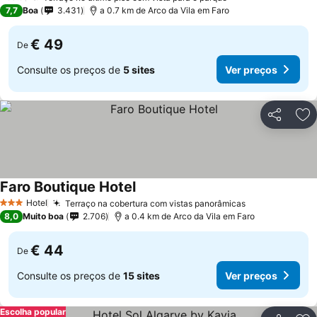
7,7
Boa
3.431
a 0.7 km de Arco da Vila em Faro
€ 49
De
Consulte os preços de
5 sites
Ver preços
Partilhar
Ad
Faro Boutique Hotel
Hotel
Terraço na cobertura com vistas panorâmicas
3 Estrelas
8,0
Muito boa
2.706
a 0.4 km de Arco da Vila em Faro
€ 44
De
Consulte os preços de
15 sites
Ver preços
Escolha popular