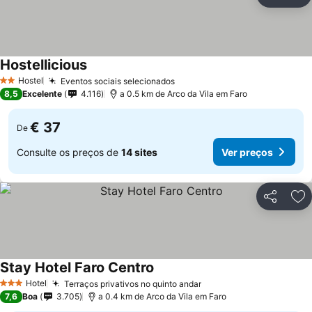
Partilhar
Ad
Hostellicious
Hostel
Eventos sociais selecionados
2 Estrelas
8,5
Excelente
4.116
a 0.5 km de Arco da Vila em Faro
€ 37
De
Consulte os preços de
14 sites
Ver preços
Partilhar
Ad
Stay Hotel Faro Centro
Hotel
Terraços privativos no quinto andar
3 Estrelas
7,6
Boa
3.705
a 0.4 km de Arco da Vila em Faro