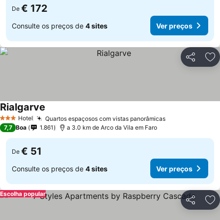
€ 172
De
Consulte os preços de
4 sites
Ver preços
Partilhar
Ad
Rialgarve
Hotel
Quartos espaçosos com vistas panorâmicas
3 Estrelas
7,7
Boa
1.861
a 3.0 km de Arco da Vila em Faro
€ 51
De
Consulte os preços de
4 sites
Ver preços
Escolha popular
Partilhar
Ad