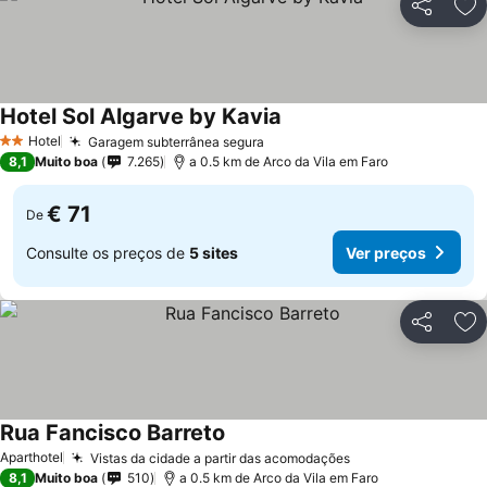
Partilhar
Ad
Hotel Sol Algarve by Kavia
Hotel
Garagem subterrânea segura
2 Estrelas
8,1
Muito boa
7.265
a 0.5 km de Arco da Vila em Faro
€ 71
De
Consulte os preços de
5 sites
Ver preços
Partilhar
Ad
Rua Fancisco Barreto
Aparthotel
Vistas da cidade a partir das acomodações
8,1
Muito boa
510
a 0.5 km de Arco da Vila em Faro