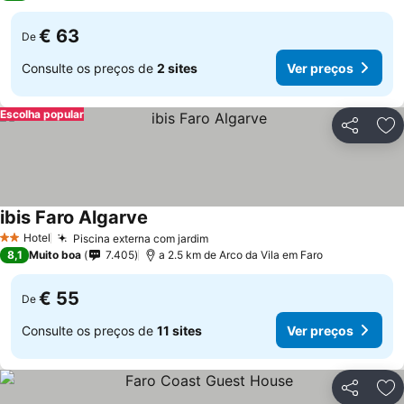
€ 63
De
Consulte os preços de
2 sites
Ver preços
Escolha popular
Partilhar
Ad
ibis Faro Algarve
Hotel
Piscina externa com jardim
2 Estrelas
8,1
Muito boa
7.405
a 2.5 km de Arco da Vila em Faro
€ 55
De
Consulte os preços de
11 sites
Ver preços
Partilhar
Ad