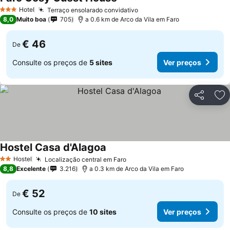
Hotel
Terraço ensolarado convidativo
3 Estrelas
8,0
Muito boa
705
a 0.6 km de Arco da Vila em Faro
€ 46
De
Consulte os preços de
5 sites
Ver preços
Partilhar
Ad
Hostel Casa d'Alagoa
Hostel
Localização central em Faro
2 Estrelas
8,8
Excelente
3.216
a 0.3 km de Arco da Vila em Faro
€ 52
De
Consulte os preços de
10 sites
Ver preços