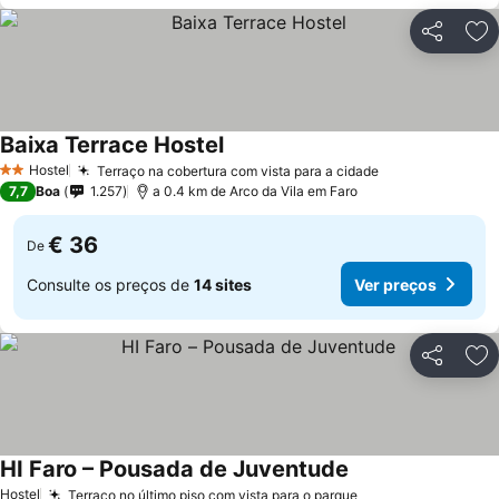
Partilhar
Ad
Baixa Terrace Hostel
Hostel
Terraço na cobertura com vista para a cidade
2 Estrelas
7,7
Boa
1.257
a 0.4 km de Arco da Vila em Faro
€ 36
De
Consulte os preços de
14 sites
Ver preços
Partilhar
Ad
HI Faro – Pousada de Juventude
Hostel
Terraço no último piso com vista para o parque