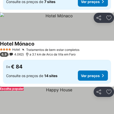
Consulte os preços de
7 sites
Ver preços
Partilhar
Ad
Hotel Mónaco
Hotel
Tratamentos de bem-estar completos
4 Estrelas
6,9
4.062
a 3.1 km de Arco da Vila em Faro
€ 84
De
Consulte os preços de
14 sites
Ver preços
Escolha popular
Partilhar
Ad