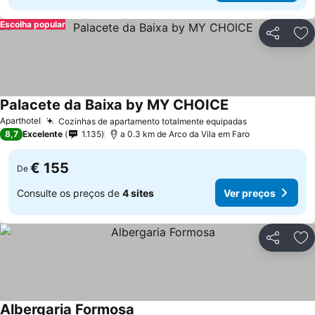
Escolha popular
Partilhar
Ad
Palacete da Baixa by MY CHOICE
Aparthotel
Cozinhas de apartamento totalmente equipadas
8,7
Excelente
1.135
a 0.3 km de Arco da Vila em Faro
€ 155
De
Consulte os preços de
4 sites
Ver preços
Partilhar
Ad
Albergaria Formosa