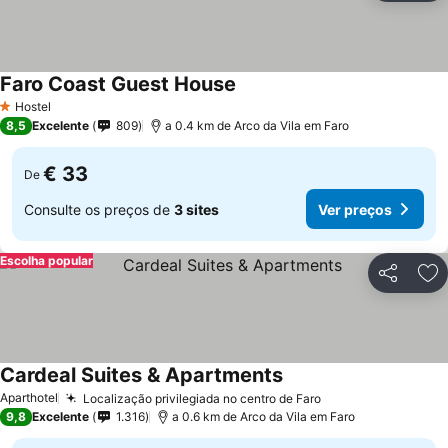
Faro Coast Guest House
Hostel
1 Estrelas
8,5
Excelente
809
a 0.4 km de Arco da Vila em Faro
€ 33
De
Consulte os preços de
3 sites
Ver preços
Escolha popular
Partilhar
Ad
Cardeal Suites & Apartments
Aparthotel
Localização privilegiada no centro de Faro
9,8
Excelente
1.316
a 0.6 km de Arco da Vila em Faro