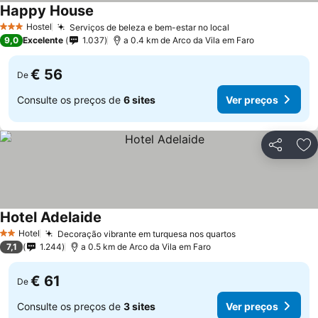
Happy House
Hostel
Serviços de beleza e bem-estar no local
3 Estrelas
9,0
Excelente
1.037
a 0.4 km de Arco da Vila em Faro
€ 56
De
Consulte os preços de
6 sites
Ver preços
Partilhar
Ad
Hotel Adelaide
Hotel
Decoração vibrante em turquesa nos quartos
2 Estrelas
7,1
1.244
a 0.5 km de Arco da Vila em Faro
€ 61
De
Consulte os preços de
3 sites
Ver preços