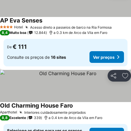
AP Eva Senses
Hotel
Acesso direto a passeios de barco na Ria Formosa
4 Estrelas
8,4
Muito boa
12.844
a 0.3 km de Arco da Vila em Faro
€ 111
De
Consulte os preços de
16 sites
Ver preços
Partilhar
Ad
Old Charming House Faro
Aparthotel
Interiores cuidadosamente projetados
8,8
Excelente
339
a 0.4 km de Arco da Vila em Faro
Selecione as datas para ver os preços