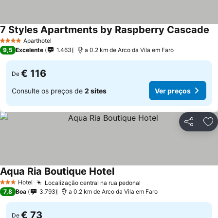
7 Styles Apartments by Raspberry Cascade
Aparthotel
4 Estrelas
9,5
Excelente
1.463
a 0.2 km de Arco da Vila em Faro
€ 116
De
Consulte os preços de
2 sites
Ver preços
Partilhar
Ad
Aqua Ria Boutique Hotel
Hotel
Localização central na rua pedonal
3 Estrelas
7,8
Boa
3.793
a 0.2 km de Arco da Vila em Faro
€ 73
De