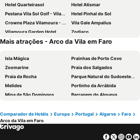
Hotel Quarteirasol
Hotel Atismar
Pestana Vila Sol Golf - Vilamoura
Hotel Pinhal do Sol
Crowne Plaza Vilamoura - Algarve By Ihg
Vila Gale Ampalius
Vilamoura Garden Hotel
Zodiaco
Mais atrações - Arco da Vila em Faro
Real Marina Hotel & Spa
Tivoli Marina Vilamoura Algarve Resort
B&B HOTEL Olhão Algarve
Stay Hotel Faro Centro
Isla Mágica
Prainhas de Porto Covo
Domes Lake Algarve, Autograph Collection
Vila Gale Marina
Zoomarine
Praia dos Salgados
Best Western Hotel Dom Bernardo
Quinta dos Poetas Nature Hotel & Apartments
Praia da Rocha
Parque Natural do Sudoeste Alentejano e Costa Vicentina
Dom Pedro Marina
Hotel Mónaco
Melides
Portinho da Arrábida
AP Eva Senses
Pousada Palacio Estoi
Mina de São Domingos
Barragem do Alqueva
Hotel Praia Sol
As Cascatas Golf Resort & Spa
Praia da Comporta
Badoca Safari Park
ibis Faro Algarve
Occidental Faro
Praia de Monte Gordo
Praia da Falésia
Loule Jardim Hotel
3HB Faro
Comparador de Hotéis
Europa
Portugal
Algarve
Faro
Arco da Vila em Faro
Praia da Oura
Praia da Quarteira
Algardia Marina Parque by Garvetur
Quinta do Atlantico
Praia de São Rafael
Praia de Santa Eulália
Rialgarve
Alameda Exclusive House
Facebook
Twitter
Insta
Yo
do Vau
Playa de Islantilla