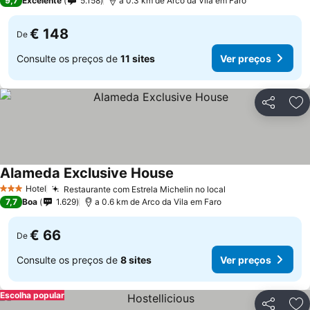
9,7
Excelente
5.158
a 0.3 km de Arco da Vila em Faro
€ 148
De
Consulte os preços de
11 sites
Ver preços
Partilhar
Ad
Alameda Exclusive House
Hotel
Restaurante com Estrela Michelin no local
3 Estrelas
7,7
Boa
1.629
a 0.6 km de Arco da Vila em Faro
€ 66
De
Consulte os preços de
8 sites
Ver preços
Escolha popular