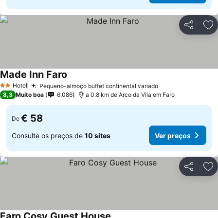
Partilhar
Ad
Made Inn Faro
Hotel
Pequeno-almoço buffet continental variado
2 Estrelas
8,3
Muito boa
6.086
a 0.8 km de Arco da Vila em Faro
€ 58
De
Consulte os preços de
10 sites
Ver preços
Partilhar
Ad
Faro Cosy Guest House