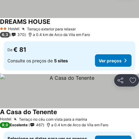
DREAMS HOUSE
Hostel
Terraço exterior para relaxar
2 Estrelas
6,3
370
a 0.4 km de Arco da Vila em Faro
€ 81
De
Consulte os preços de
5 sites
Ver preços
Partilhar
Ad
A Casa do Tenente
Hostel
Terraço no céu com vista para a marina
9,0
Excelente
467
a 0.4 km de Arco da Vila em Faro
Selecione as datas para ver os preços