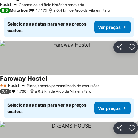
Hostel
Charme de edifício histórico renovado
8,3
Muito boa
1.417
a 0.4 km de Arco da Vila em Faro
Selecione as datas para ver os preços
Ver preços
exatos.
Partilhar
Ad
Faroway Hostel
Hostel
Planejamento personalizado de excursões
2 Estrelas
7,4
1.760
a 0.2 km de Arco da Vila em Faro
Selecione as datas para ver os preços
Ver preços
exatos.
Partilhar
Ad