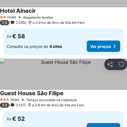
Hotel Alnacir
Hotel
Alojamento familiar
2 Estrelas
7,3
2.065
a 0.9 km de Arco da Vila em Faro
€ 58
De
Consulte os preços de
4 sites
Ver preços
Partilhar
Ad
Guest House São Filipe
Hotel
Terraço escondido na cobertura
3 Estrelas
7,3
3.157
a 0.6 km de Arco da Vila em Faro
€ 52
De