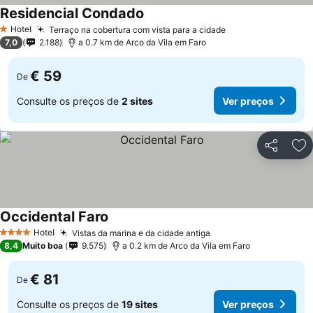
Residencial Condado
Hotel
Terraço na cobertura com vista para a cidade
1 Estrelas
7,0
2.188
a 0.7 km de Arco da Vila em Faro
€ 59
De
Consulte os preços de
2 sites
Ver preços
Partilhar
Ad
Occidental Faro
Hotel
Vistas da marina e da cidade antiga
4 Estrelas
8,4
Muito boa
9.575
a 0.2 km de Arco da Vila em Faro
€ 81
De
Consulte os preços de
19 sites
Ver preços