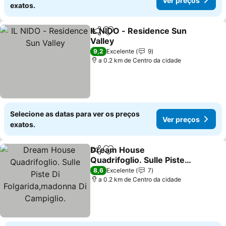
Ver preços
exatos.
IL NIDO - Residence Sun
Partilhar
Adicionar aos favoritos
Valley
Ver preços
9,2
Excelente
9
a 0.2 km de Centro da cidade
Selecione as datas para ver os preços
Ver preços
exatos.
Dream House
Partilhar
Adicionar aos favoritos
Quadrifoglio. Sulle Piste
Di Folgarida,madonna Di
Ver preços
8,6
Excelente
7
Campiglio.
a 0.2 km de Centro da cidade