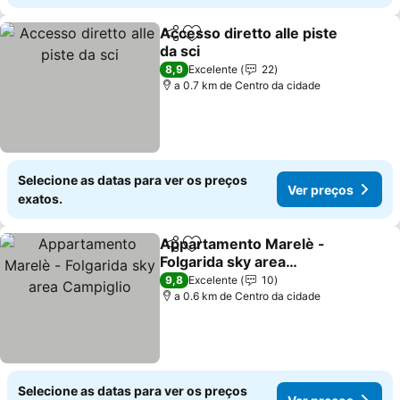
Accesso diretto alle piste
Partilhar
Adicionar aos favoritos
da sci
Ver preços
8,9
Excelente
22
a 0.7 km de Centro da cidade
Selecione as datas para ver os preços
Ver preços
exatos.
Appartamento Marelè -
Partilhar
Adicionar aos favoritos
Folgarida sky area
Campiglio
Ver preços
9,8
Excelente
10
a 0.6 km de Centro da cidade
Selecione as datas para ver os preços