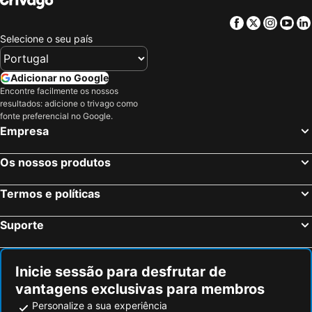
Bormio, Lombardia Hotéis
Madonna di Campiglio, Trentino-Alto Ádige Hotéis
Facebook
Twitter
Insta
Yo
St. Moritz, Grisões Hotéis
Insbruck, Tirol Hotéis
Selecione o seu país
Tirano, Lombardia Hotéis
Cortina d'Ampezzo, Veneto Hotéis
Bolzano, Trentino-Alto Ádige Hotéis
Trento, Trentino-Alto Ádige Hotéis
Adicionar no Google
Encontre facilmente os nossos
Riva del Garda, Trentino-Alto Ádige Hotéis
Roma, Lazio Hotéis
resultados: adicione o trivago como
Milão, Lombardia Hotéis
Veneza, Veneto Hotéis
fonte preferencial no Google.
Empresa
Florença, Toscana Hotéis
Nápoles, Campanha Hotéis
Bolonha, Emília-Romanha Hotéis
Palermo, Sicília Hotéis
Os nossos produtos
Verona, Veneto Hotéis
Cagliari, Sardenha Hotéis
Termos e políticas
Suporte
Inicie sessão para desfrutar de
vantagens exclusivas para membros
Personalize a sua experiência