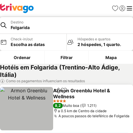
Favoritos
Iniciar
Me
Destino
Folgarida
Check-in/out
Hóspedes e quartos
Escolha as datas
2 hóspedes, 1 quarto.
Ordenar
Filtrar
Mapa
Hotéis em Folgarida (Trentino-Alto Ádige,
Itália)
Como os pagamentos influenciam os resultados
Armon Greenblu Hotel &
Partilhar
Adicionar aos favoritos
Wellness
Ver preços
4 Estrelas
8,2
Muito boa
1.211
a 0.5 km de Centro da cidade
A poucos passos do teleférico de Folgarida
V