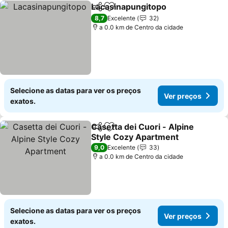
Lacasinapungitopo
Partilhar
Adicionar aos favoritos
Ver pre
8,7
Excelente
32
a 0.0 km de Centro da cidade
Selecione as datas para ver os preços
Ver preços
exatos.
Casetta dei Cuori - Alpine
Partilhar
Adicionar aos favoritos
Style Cozy Apartment
Ver preços
9,0
Excelente
33
a 0.0 km de Centro da cidade
Selecione as datas para ver os preços
Ver preços
exatos.