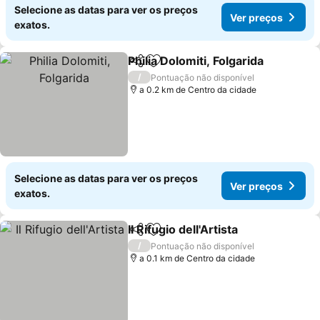
Selecione as datas para ver os preços
Ver preços
exatos.
Philia Dolomiti, Folgarida
Partilhar
Adicionar aos favoritos
V
/
Pontuação não disponível
a 0.2 km de Centro da cidade
Selecione as datas para ver os preços
Ver preços
exatos.
Il Rifugio dell'Artista
Partilhar
Adicionar aos favoritos
Ver pr
/
Pontuação não disponível
a 0.1 km de Centro da cidade