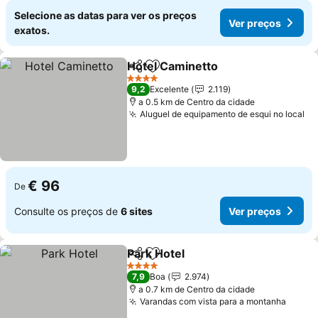
Selecione as datas para ver os preços
Ver preços
exatos.
Hotel Caminetto
Partilhar
Adicionar aos favoritos
Ver preço
4 Estrelas
9,2
Excelente
2.119
a 0.5 km de Centro da cidade
Aluguel de equipamento de esqui no local
Ve
€ 96
De
Consulte os preços de
6 sites
Ver preços
Park Hotel
Partilhar
Adicionar aos favoritos
Ver preços
4 Estrelas
7,9
Boa
2.974
a 0.7 km de Centro da cidade
Varandas com vista para a montanha
Ver p