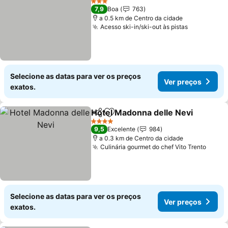
3 Estrelas
7,9
Boa
763
a 0.5 km de Centro da cidade
Acesso ski-in/ski-out às pistas
Ver preço
Selecione as datas para ver os preços
Ver preços
exatos.
Hotel Madonna delle Nevi
Partilhar
Adicionar aos favoritos
4 Estrelas
9,5
Excelente
984
a 0.3 km de Centro da cidade
Culinária gourmet do chef Vito Trento
Ver p
Selecione as datas para ver os preços
Ver preços
exatos.