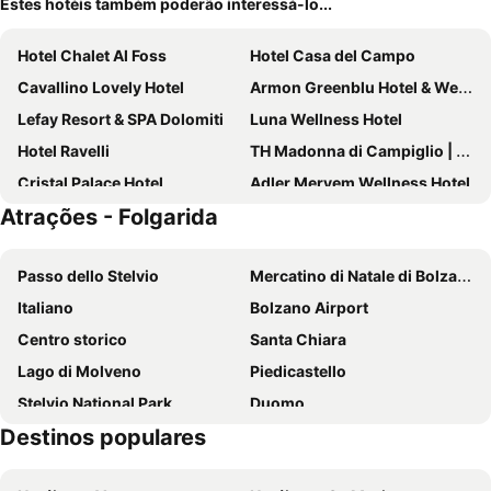
Estes hotéis também poderão interessá-lo...
Hotel Chalet Al Foss
Hotel Casa del Campo
Cavallino Lovely Hotel
Armon Greenblu Hotel & Wellness
Lefay Resort & SPA Dolomiti
Luna Wellness Hotel
Hotel Ravelli
TH Madonna di Campiglio | Golf Hotel
Cristal Palace Hotel
Adler Meryem Wellness Hotel
Atrações - Folgarida
Belvedere
Hotel Splendor
Hotel Bertelli
San Rocco
Passo dello Stelvio
Mercatino di Natale di Bolzano
Hotel Lido - slow & natural living
Park Hotel
Italiano
Bolzano Airport
Hotel Dahu
Hotel Montana
Centro storico
Santa Chiara
Hotel Garni Caminetto
Hotel Crozzon
Lago di Molveno
Piedicastello
Hotel Betulla
Alpotel Dolomiten
Stelvio National Park
Duomo
Camping Dolomiti
Garni Sottobosco
Destinos populares
Waltherplatz
Ippodromo Merano
Kaiserkrone Chalet & Spa
Alpholiday Dolomiti Wellness & Family Hotel
Folgarìa Ski
Italian Championship Juvenile and Novice
Sporthotel Rosatti
Hotel Garnì Maria