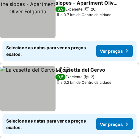
slopes - Apartment Oliver
Folgarida
Ver preços
8,9
Excelente
26
a 0.7 km de Centro da cidade
Selecione as datas para ver os preços
Ver preços
exatos.
La casetta del Cervo
Partilhar
Adicionar aos favoritos
Ver p
9,5
Excelente
2
a 0.2 km de Centro da cidade
Selecione as datas para ver os preços
Ver preços
exatos.