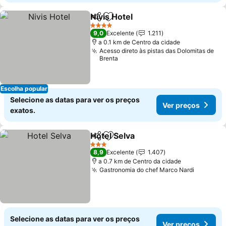
Nivis Hotel
Partilhar
Adicionar aos favoritos
Ver preços
4 Estrelas
9,0
Excelente
1.211
a 0.1 km de Centro da cidade
Acesso direto às pistas das Dolomitas de
Brenta
Escolha popular
Selecione as datas para ver os preços
Ver preços
exatos.
Hotel Selva
Partilhar
Adicionar aos favoritos
Ver preços
3 Estrelas
8,9
Excelente
1.407
a 0.7 km de Centro da cidade
Gastronomia do chef Marco Nardi
Ver pre
Selecione as datas para ver os preços
Ver preços