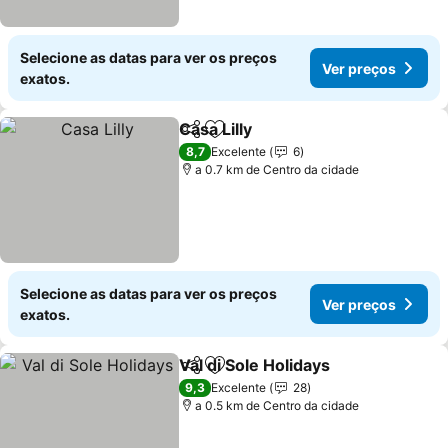
Selecione as datas para ver os preços
Ver preços
exatos.
Casa Lilly
Partilhar
Adicionar aos favoritos
Ver preços
8,7
Excelente
6
a 0.7 km de Centro da cidade
Selecione as datas para ver os preços
Ver preços
exatos.
Val di Sole Holidays
Partilhar
Adicionar aos favoritos
Ver pr
9,3
Excelente
28
a 0.5 km de Centro da cidade