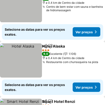
a 0.4 km de Centro da cidade
Centro de bem-estar com sauna e banheira
de hidromassagem
Selecione as datas para ver os preços
Ver preços
exatos.
Hotel Alaska
Partilhar
Adicionar aos favoritos
Ver preços
3 Estrelas
9,0
Excelente
1.106
a 0.4 km de Centro da cidade
Restaurante com churrasqueira na pista
Ver
Selecione as datas para ver os preços
Ver preços
exatos.
Smart Hotel Renzi
Partilhar
Adicionar aos favoritos
Ver pre