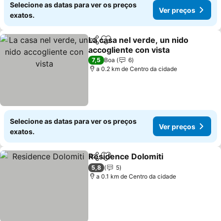
Selecione as datas para ver os preços
Ver preços
exatos.
La casa nel verde, un nido
Partilhar
Adicionar aos favoritos
accogliente con vista
Ver preços
7,5
Boa
6
a 0.2 km de Centro da cidade
Selecione as datas para ver os preços
Ver preços
exatos.
Residence Dolomiti
Partilhar
Adicionar aos favoritos
Ver pr
5,8
5
a 0.1 km de Centro da cidade