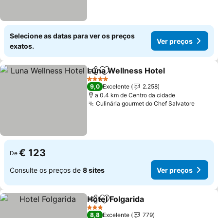
Selecione as datas para ver os preços
Ver preços
exatos.
Luna Wellness Hotel
Partilhar
Adicionar aos favoritos
Ver p
4 Estrelas
9,0
Excelente
2.258
a 0.4 km de Centro da cidade
Culinária gourmet do Chef Salvatore
Ver p
€ 123
De
Consulte os preços de
8 sites
Ver preços
Hotel Folgarida
Partilhar
Adicionar aos favoritos
Ver preços
3 Estrelas
8,8
Excelente
779