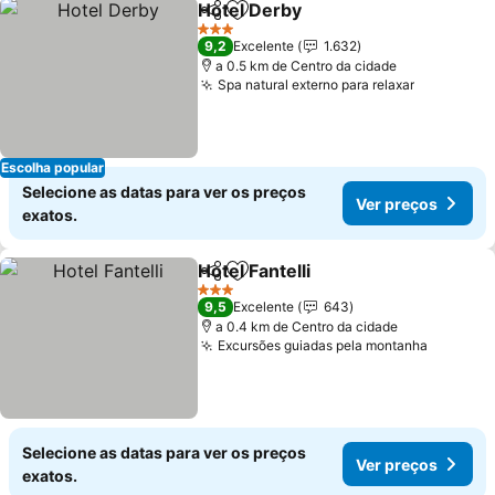
Hotel Derby
Partilhar
Adicionar aos favoritos
Ver preços
3 Estrelas
9,2
Excelente
1.632
a 0.5 km de Centro da cidade
Spa natural externo para relaxar
Ver preço
Escolha popular
Selecione as datas para ver os preços
Ver preços
exatos.
Hotel Fantelli
Partilhar
Adicionar aos favoritos
Ver preços
3 Estrelas
9,5
Excelente
643
a 0.4 km de Centro da cidade
Excursões guiadas pela montanha
Ver pre
Selecione as datas para ver os preços
Ver preços
exatos.