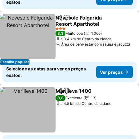
exatos.
Nevesole Folgarida
Partilhar
Adicionar aos favoritos
Resort Aparthotel
Ver preços
3 Estrelas
8,3
Muito boa
1.066
a 0.4 km de Centro da cidade
Área de bem-estar com sauna e jacuzzi
Ver
Escolha popular
Selecione as datas para ver os preços
Ver preços
exatos.
Marilleva 1400
Partilhar
Adicionar aos favoritos
Ver preços
8,8
Excelente
13
a 4.5 km de Centro da cidade