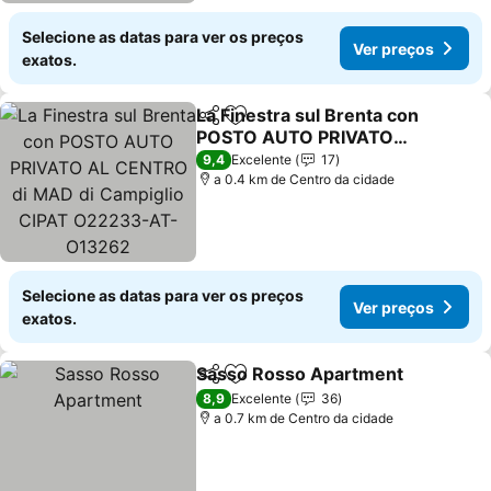
Selecione as datas para ver os preços
Ver preços
exatos.
La Finestra sul Brenta con
Partilhar
Adicionar aos favoritos
POSTO AUTO PRIVATO
AL CENTRO di MAD di
Ver preços
9,4
Excelente
17
Campiglio CIPAT
a 0.4 km de Centro da cidade
O22233-AT-O13262
Selecione as datas para ver os preços
Ver preços
exatos.
Sasso Rosso Apartment
Partilhar
Adicionar aos favoritos
Ve
8,9
Excelente
36
a 0.7 km de Centro da cidade