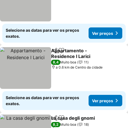
Selecione as datas para ver os preços
Ver preços
exatos.
Appartamento -
Partilhar
Adicionar aos favoritos
Residence I Larici
Ver preços
8,4
Muito boa
11
a 0.6 km de Centro da cidade
Selecione as datas para ver os preços
Ver preços
exatos.
La casa degli gnomi
Partilhar
Adicionar aos favoritos
Ver pr
8,2
Muito boa
18