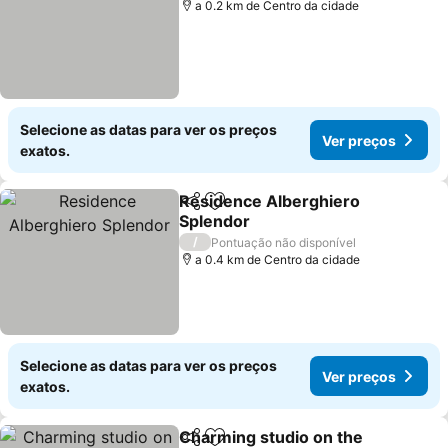
a 0.2 km de Centro da cidade
Selecione as datas para ver os preços
Ver preços
exatos.
Residence Alberghiero
Partilhar
Adicionar aos favoritos
Splendor
Ver preços
/
Pontuação não disponível
a 0.4 km de Centro da cidade
Selecione as datas para ver os preços
Ver preços
exatos.
Charming studio on the
Partilhar
Adicionar aos favoritos