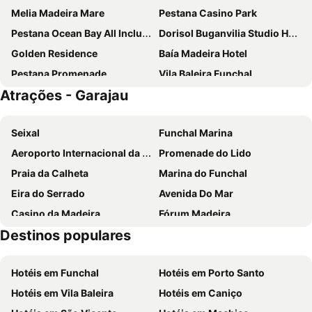
Melia Madeira Mare
Pestana Casino Park
Pestana Ocean Bay All Inclusive
Dorisol Buganvilia Studio Hotel
Golden Residence
Baía Madeira Hotel
Pestana Promenade
Vila Baleira Funchal
Atrações - Garajau
Pestana Carlton Madeira
Pestana Royal All Inclusive Ocean & Spa Resort
Dorisol Estrelicia Hotel
Suite Hotel Jardins Da Ajuda
Seixal
Funchal Marina
Hotel Escola
Quinta da Penha de Franca
Aeroporto Internacional da Madeira Cristiano Ronaldo
Promenade do Lido
Hyatt Ziva Madeira
Pestana Grand
Praia da Calheta
Marina do Funchal
Hotel Orquidea
Hotel Madeira
Eira do Serrado
Avenida Do Mar
Pestana Casino Studios
TUI BLUE Madeira Gardens
Casino da Madeira
Fórum Madeira
Hotel Orca Praia
The Views Oasis
Destinos populares
Sé Catedral do Funchal
Praia Machico
Pestana CR7 Funchal
Vila Gale Santa Cruz
Parque temático da Madeira
Praia do Sol
Hotel Do Centro
Enotel Lido
Hotéis em Funchal
Hotéis em Porto Santo
Casas Típicas de Santana
Dos Reis Magos
Pestana Village
Duas Torres
Hotéis em Vila Baleira
Hotéis em Caniço
Avenida Arriaga
Igreja de São Martinho
Turim Santa Maria Hotel
Enotel Santo da Serra