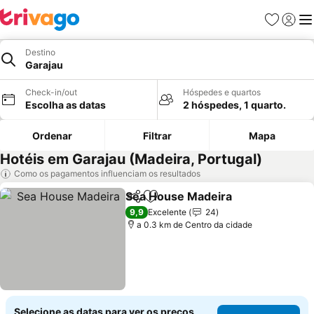
Favoritos
Iniciar
Me
Destino
Garajau
Check-in/out
Hóspedes e quartos
Escolha as datas
2 hóspedes, 1 quarto.
Ordenar
Filtrar
Mapa
Hotéis em Garajau (Madeira, Portugal)
Como os pagamentos influenciam os resultados
Sea House Madeira
Partilhar
Adicionar aos favoritos
Ver pr
9,9
Excelente
24
a 0.3 km de Centro da cidade
Selecione as datas para ver os preços