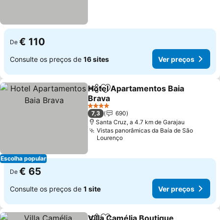
€ 110
De
Consulte os preços de
16 sites
Ver preços
Hotel Apartamentos Baia
Partilhar
Adicionar aos favoritos
Brava
Ver preços
4 Estrelas
7,3
690
Santa Cruz, a 4.7 km de Garajau
Vistas panorâmicas da Baía de São
Lourenço
Escolha popular
€ 65
De
Consulte os preços de
1 site
Ver preços
Villa Camélia Boutique