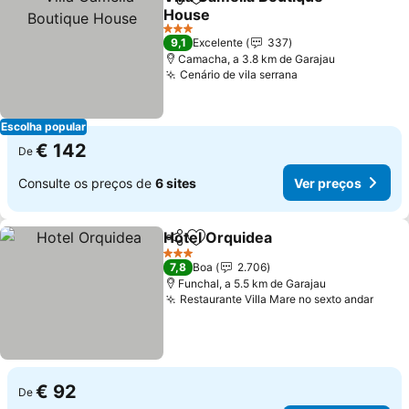
Partilhar
Adicionar aos favoritos
House
Ver preços
3 Estrelas
9,1
Excelente
337
Camacha, a 3.8 km de Garajau
Cenário de vila serrana
Ver preços
Escolha popular
€ 142
De
Consulte os preços de
6 sites
Ver preços
Hotel Orquidea
Partilhar
Adicionar aos favoritos
Ver preços
3 Estrelas
7,8
Boa
2.706
Funchal, a 5.5 km de Garajau
Restaurante Villa Mare no sexto andar
Ver 
€ 92
De