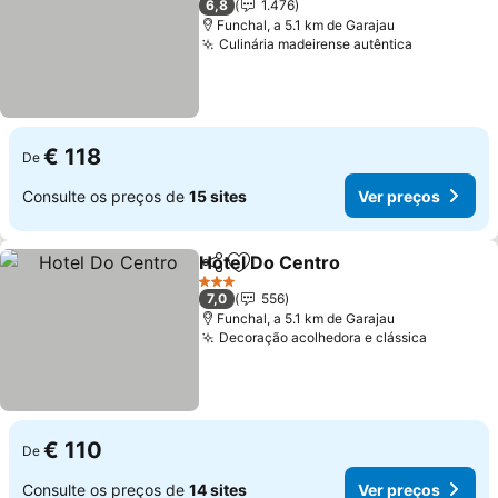
6,8
1.476
Funchal, a 5.1 km de Garajau
Culinária madeirense autêntica
Ver preço
€ 118
De
Consulte os preços de
15 sites
Ver preços
Hotel Do Centro
Partilhar
Adicionar aos favoritos
Ver preço
3 Estrelas
7,0
556
Funchal, a 5.1 km de Garajau
Decoração acolhedora e clássica
Ver pre
€ 110
De
Consulte os preços de
14 sites
Ver preços