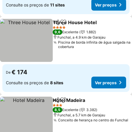
Consulte os preços de
11 sites
Ver preços
Three House Hotel
Partilhar
Adicionar aos favoritos
Ver pr
4 Estrelas
9,6
Excelente
1.882
Funchal, a 4.9 km de Garajau
Piscina de borda infinita de água salgada na
cobertura
€ 174
De
Consulte os preços de
8 sites
Ver preços
Hotel Madeira
Partilhar
Adicionar aos favoritos
Ver preços
3 Estrelas
8,5
Excelente
3.382
Funchal, a 5.7 km de Garajau
Conceito de herança no centro do Funchal
V