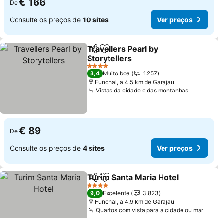
€ 166
De
Consulte os preços de
10 sites
Ver preços
Travellers Pearl by
Partilhar
Adicionar aos favoritos
Storytellers
Ver preços
4 Estrelas
8,4
Muito boa
1.257
Funchal, a 4.5 km de Garajau
Vistas da cidade e das montanhas
Ver pre
€ 89
De
Consulte os preços de
4 sites
Ver preços
Turim Santa Maria Hotel
Partilhar
Adicionar aos favoritos
Ve
4 Estrelas
9,0
Excelente
3.823
Funchal, a 4.9 km de Garajau
Quartos com vista para a cidade ou mar
Ver