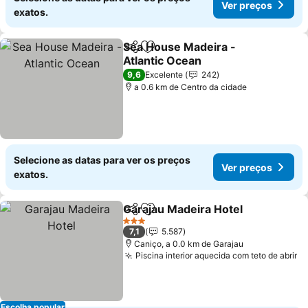
Ver preços
exatos.
Sea House Madeira -
Partilhar
Adicionar aos favoritos
Atlantic Ocean
Ver preços
9,6
Excelente
242
a 0.6 km de Centro da cidade
Selecione as datas para ver os preços
Ver preços
exatos.
Garajau Madeira Hotel
Partilhar
Adicionar aos favoritos
Ver
3 Estrelas
7,1
5.587
Caniço, a 0.0 km de Garajau
Piscina interior aquecida com teto de abrir
Ve
Escolha popular