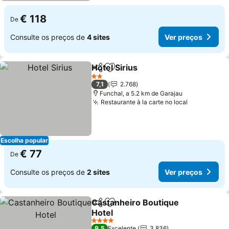
€ 118
De
Consulte os preços de
4 sites
Ver preços
Hotel Sirius
Partilhar
Adicionar aos favoritos
Ver preços
2 Estrelas
7,1
2.768
Funchal, a 5.2 km de Garajau
Restaurante à la carte no local
Ver preço
Escolha popular
€ 77
De
Consulte os preços de
2 sites
Ver preços
Castanheiro Boutique
Partilhar
Adicionar aos favoritos
Hotel
Ver preços
4 Estrelas
9,5
Excelente
3.836