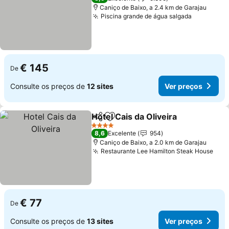
Caniço de Baixo, a 2.4 km de Garajau
Piscina grande de água salgada
Ver preço
€ 145
De
Consulte os preços de
12 sites
Ver preços
Hotel Cais da Oliveira
Partilhar
Adicionar aos favoritos
Ver 
4 Estrelas
8,6
Excelente
954
Caniço de Baixo, a 2.0 km de Garajau
Restaurante Lee Hamilton Steak House
Ver
€ 77
De
Consulte os preços de
13 sites
Ver preços