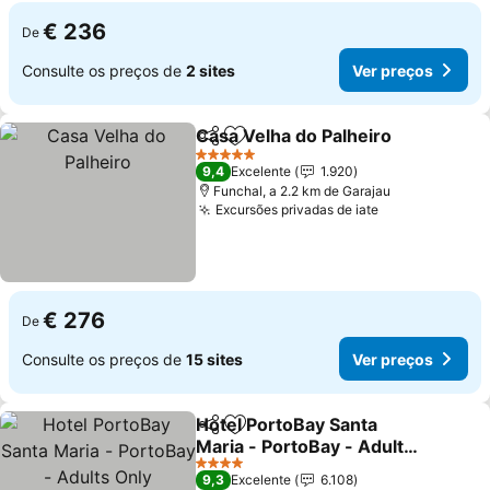
€ 236
De
Consulte os preços de
2 sites
Ver preços
Casa Velha do Palheiro
Partilhar
Adicionar aos favoritos
Ver
5 Estrelas
9,4
Excelente
1.920
Funchal, a 2.2 km de Garajau
Excursões privadas de iate
Ver preços
€ 276
De
Consulte os preços de
15 sites
Ver preços
Hotel PortoBay Santa
Partilhar
Adicionar aos favoritos
Maria - PortoBay - Adults
Only
Ver preços
4 Estrelas
9,3
Excelente
6.108