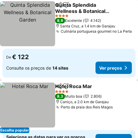
Quinta Splendida
Partilhar
Adicionar aos favoritos
Wellness & Botanical
Garden
Ver preços
4 Estrelas
8,9
Excelente
4.142
Santa Cruz, a 1.4 km de Garajau
Culinária portuguesa gourmet no La Perla
Ve
€ 122
De
Consulte os preços de
14 sites
Ver preços
Hotel Roca Mar
Partilhar
Adicionar aos favoritos
Ver preços
4 Estrelas
8,3
Muito boa
2.806
Caniço, a 2.0 km de Garajau
Perto da praia dos Reis Magos
Ver preços
Escolha popular
Selecione as datas para ver os preços