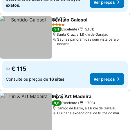
Ver preços
exatos.
Sentido Galosol
Partilhar
Adicionar aos favoritos
Ver preços
4 Estrelas
9,1
Excelente
5.151
Santa Cruz, a 1.8 km de Garajau
Saunas panorâmicas com vista para o
oceano
€ 115
De
Consulte os preços de
16 sites
Ver preços
Inn & Art Madeira
Partilhar
Adicionar aos favoritos
Ver preç
8,6
Excelente
1.793
Caniço de Baixo, a 1.6 km de Garajau
Culinária excepcional de frutos do mar
Ver 