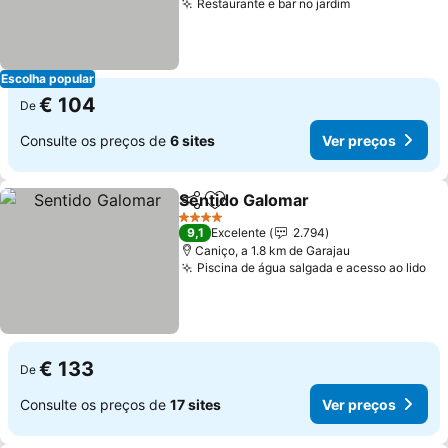
Restaurante e bar no jardim
Ver preços
Escolha popular
€ 104
De
Consulte os preços de
6 sites
Ver preços
Sentido Galomar
Partilhar
Adicionar aos favoritos
Ver preço
4 Estrelas
9,1
Excelente
2.794
Caniço, a 1.8 km de Garajau
Piscina de água salgada e acesso ao lido
Ve
€ 133
De
Consulte os preços de
17 sites
Ver preços