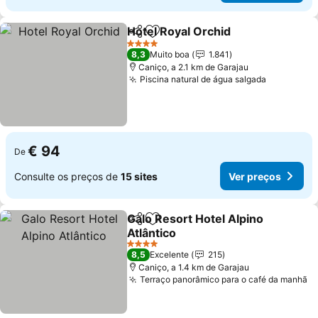
Hotel Royal Orchid
Partilhar
Adicionar aos favoritos
Ver pre
4 Estrelas
8,3
Muito boa
1.841
Caniço, a 2.1 km de Garajau
Piscina natural de água salgada
Ver preço
€ 94
De
Consulte os preços de
15 sites
Ver preços
Galo Resort Hotel Alpino
Partilhar
Adicionar aos favoritos
Atlântico
Ver preços
4 Estrelas
8,5
Excelente
215
Caniço, a 1.4 km de Garajau
Terraço panorâmico para o café da manhã
V