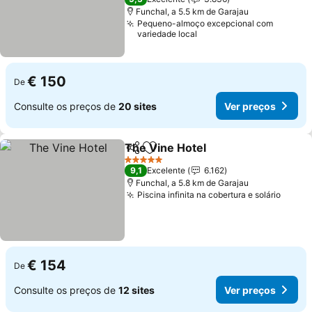
Funchal, a 5.5 km de Garajau
Pequeno-almoço excepcional com
variedade local
€ 150
De
Consulte os preços de
20 sites
Ver preços
The Vine Hotel
Partilhar
Adicionar aos favoritos
Ver preços
5 Estrelas
9,1
Excelente
6.162
Funchal, a 5.8 km de Garajau
Piscina infinita na cobertura e solário
Ver p
€ 154
De
Consulte os preços de
12 sites
Ver preços