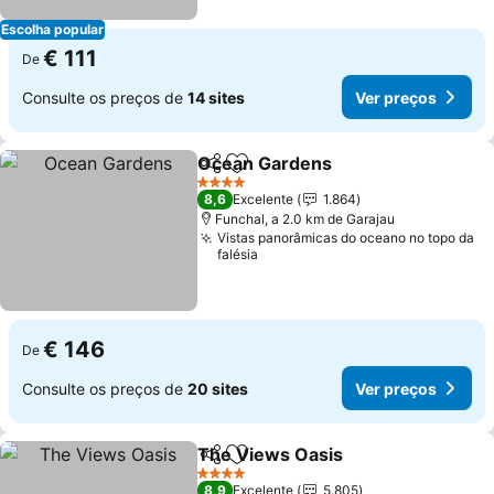
Escolha popular
€ 111
De
Consulte os preços de
14 sites
Ver preços
Ocean Gardens
Partilhar
Adicionar aos favoritos
Ver preços
4 Estrelas
8,6
Excelente
1.864
Funchal, a 2.0 km de Garajau
Vistas panorâmicas do oceano no topo da
falésia
€ 146
De
Consulte os preços de
20 sites
Ver preços
The Views Oasis
Partilhar
Adicionar aos favoritos
Ver preço
4 Estrelas
8,9
Excelente
5.805