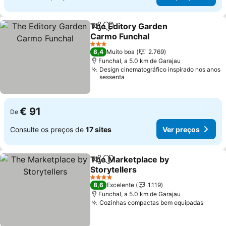
The Editory Garden
Partilhar
Adicionar aos favoritos
Carmo Funchal
Ver preços
3 Estrelas
8,4
Muito boa
2.769
Funchal, a 5.0 km de Garajau
Design cinematográfico inspirado nos anos
sessenta
€ 91
De
Consulte os preços de
17 sites
Ver preços
The Marketplace by
Partilhar
Adicionar aos favoritos
Storytellers
Ver preços
4 Estrelas
8,6
Excelente
1.119
Funchal, a 5.0 km de Garajau
Cozinhas compactas bem equipadas
Ver p