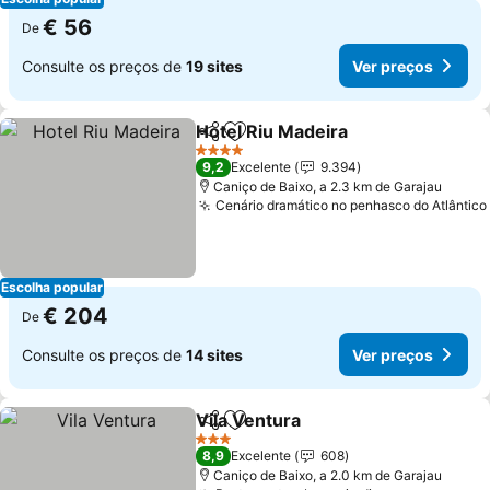
€ 56
De
Consulte os preços de
19 sites
Ver preços
Hotel Riu Madeira
Partilhar
Adicionar aos favoritos
Ver preç
4 Estrelas
9,2
Excelente
9.394
Caniço de Baixo, a 2.3 km de Garajau
Cenário dramático no penhasco do Atlântico
Escolha popular
€ 204
De
Consulte os preços de
14 sites
Ver preços
Vila Ventura
Partilhar
Adicionar aos favoritos
Ver preços
3 Estrelas
8,9
Excelente
608
Caniço de Baixo, a 2.0 km de Garajau