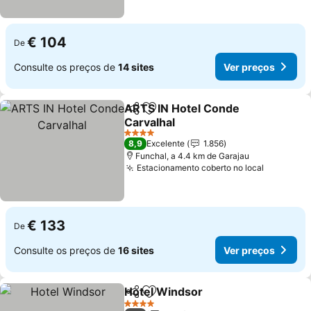
€ 104
De
Consulte os preços de
14 sites
Ver preços
ARTS IN Hotel Conde
Partilhar
Adicionar aos favoritos
Carvalhal
Ver preços
4 Estrelas
8,9
Excelente
1.856
Funchal, a 4.4 km de Garajau
Estacionamento coberto no local
Ver preç
€ 133
De
Consulte os preços de
16 sites
Ver preços
Hotel Windsor
Partilhar
Adicionar aos favoritos
Ver preços
4 Estrelas