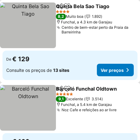
Quinta Bela Sao Tiago
Partilhar
Adicionar aos favoritos
Ver 
4 Estrelas
8,2
Muito boa
1.892
Funchal, a 4.3 km de Garajau
Centro de bem-estar perto da Praia da
Barreirinha
€ 129
De
Consulte os preços de
13 sites
Ver preços
Barceló Funchal Oldtown
Partilhar
Adicionar aos favoritos
V
5 Estrelas
9,1
Excelente
3.514
Funchal, a 5.4 km de Garajau
Noz Cafe e refeições ao ar livre
Ver preço