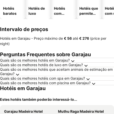
Hotéis
Hotéis de
Hotéis
Hotéis que
Hoté
baratos
luxo
com
permitem
com 
piscinas
animais
Intervalo de preços
Hotéis em Garajau -
Preço máximo
de
‎€ 56
até
‎€ 276
(price per
night)
Perguntas Frequentes sobre Garajau
Quais são os melhores hotéis em Garajau?
Quais são os melhores hotéis de luxo em Garajau?
Quais são os melhores hotéis que aceitam animais de estimação em
Garajau?
Quais são os melhores hotéis com spa em Garajau?
Quais são os melhores hotéis com piscina em Garajau?
Hotéis em Garajau
Estes hotéis também poderão interessá-lo...
Garajau Madeira Hotel
Muthu Raga Madeira Hotel