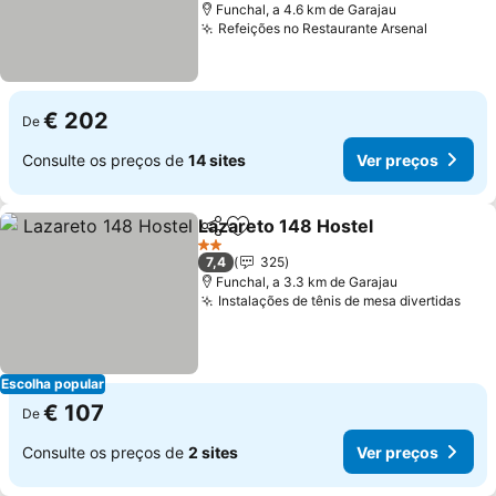
Funchal, a 4.6 km de Garajau
Refeições no Restaurante Arsenal
Ver pre
€ 202
De
Consulte os preços de
14 sites
Ver preços
Lazareto 148 Hostel
Partilhar
Adicionar aos favoritos
Ver p
2 Estrelas
7,4
325
Funchal, a 3.3 km de Garajau
Instalações de tênis de mesa divertidas
Ver 
Escolha popular
€ 107
De
Consulte os preços de
2 sites
Ver preços