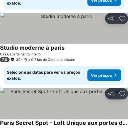
Ver preços
exatos.
Partilhar
Ad
Studio moderne à paris
Casa/apartamento inteiro
7,0
30
a 0.7 km de Centro da cidade
Selecione as datas para ver os preços
Ver preços
exatos.
Partilhar
Ad
Paris Secret Spot - Loft Unique aux portes de Paris