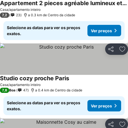
Appartement 2 pieces agréable lumineux et calme
Casa/apartamento inteiro
7,2
23
a 0.3 km de Centro da cidade
Selecione as datas para ver os preços
Ver preços
exatos.
Partilhar
Ad
Studio cozy proche Paris
Casa/apartamento inteiro
7,8
Boa
47
a 0.4 km de Centro da cidade
Selecione as datas para ver os preços
Ver preços
exatos.
Partilhar
Ad