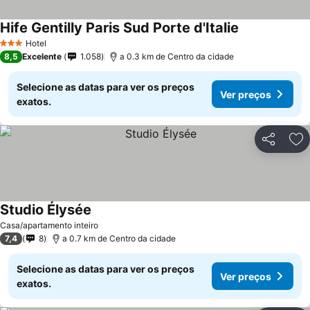
Hife Gentilly Paris Sud Porte d'Italie
Hotel
3 Estrelas
8,5
Excelente
1.058
a 0.3 km de Centro da cidade
Selecione as datas para ver os preços
Ver preços
exatos.
Partilhar
Ad
Studio Élysée
Casa/apartamento inteiro
7,4
8
a 0.7 km de Centro da cidade
Selecione as datas para ver os preços
Ver preços
exatos.