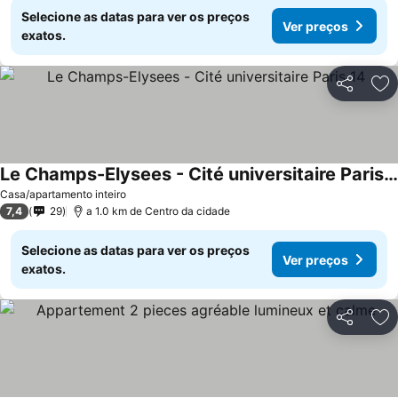
Selecione as datas para ver os preços
Ver preços
exatos.
Partilhar
Ad
Le Champs-Elysees - Cité universitaire Paris 14
Casa/apartamento inteiro
7,4
29
a 1.0 km de Centro da cidade
Selecione as datas para ver os preços
Ver preços
exatos.
Partilhar
Ad