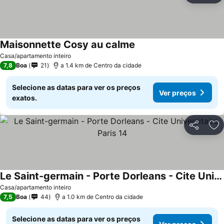
Maisonnette Cosy au calme
Casa/apartamento inteiro
7,8
Boa
21
a 1.4 km de Centro da cidade
Selecione as datas para ver os preços
Ver preços
exatos.
Partilhar
Ad
Le Saint-germain - Porte Dorleans - Cite Universitaire Paris 14
Casa/apartamento inteiro
7,5
Boa
44
a 1.0 km de Centro da cidade
Selecione as datas para ver os preços