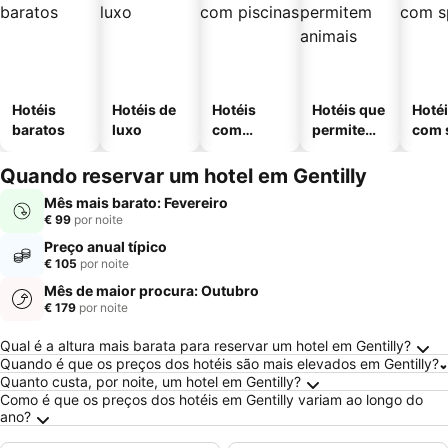
Hotéis
Hotéis de
Hotéis
Hotéis que
Hoté
baratos
luxo
com
permitem
com 
piscinas
animais
Quando reservar um hotel em Gentilly
Mês mais barato: Fevereiro
€ 99
por noite
Preço anual típico
€ 105
por noite
Mês de maior procura: Outubro
€ 179
por noite
Perguntas Frequentes sobre Gentilly
Qual é a altura mais barata para reservar um hotel em Gentilly?
Quando é que os preços dos hotéis são mais elevados em Gentilly?
Quanto custa, por noite, um hotel em Gentilly?
Como é que os preços dos hotéis em Gentilly variam ao longo do
ano?