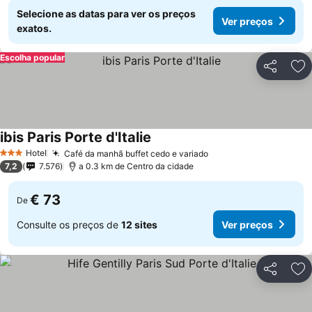
Selecione as datas para ver os preços
Ver preços
exatos.
Escolha popular
Partilhar
Ad
ibis Paris Porte d'Italie
Hotel
Café da manhã buffet cedo e variado
3 Estrelas
7,2
7.576
a 0.3 km de Centro da cidade
€ 73
De
Consulte os preços de
12 sites
Ver preços
Partilhar
Ad