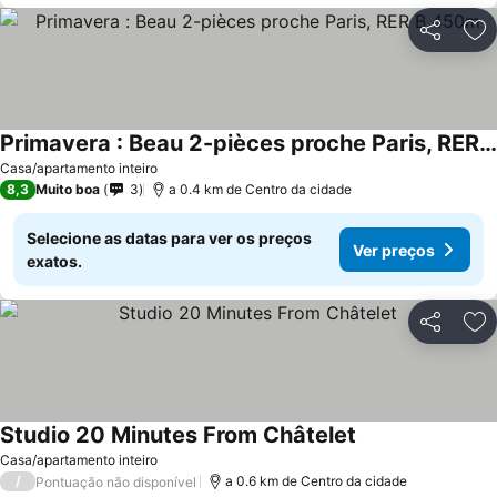
Partilhar
Ad
Primavera : Beau 2-pièces proche Paris, RER B 450m
Casa/apartamento inteiro
8,3
Muito boa
3
a 0.4 km de Centro da cidade
Selecione as datas para ver os preços
Ver preços
exatos.
Partilhar
Ad
Studio 20 Minutes From Châtelet
Casa/apartamento inteiro
/
a 0.6 km de Centro da cidade
Pontuação não disponível