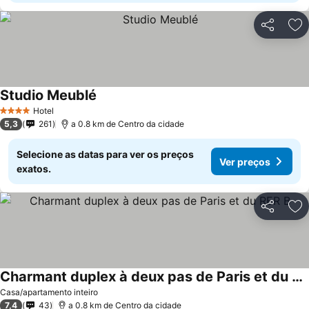
Partilhar
Ad
Studio Meublé
Hotel
4 Estrelas
5,3
261
a 0.8 km de Centro da cidade
Selecione as datas para ver os preços
Ver preços
exatos.
Partilhar
Ad
Charmant duplex à deux pas de Paris et du RER B
Casa/apartamento inteiro
7,4
43
a 0.8 km de Centro da cidade