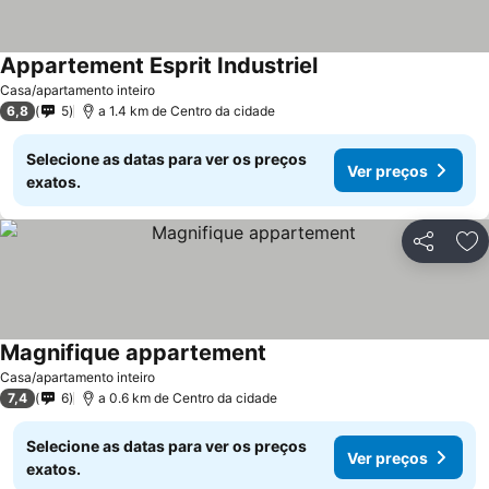
Appartement Esprit Industriel
Casa/apartamento inteiro
6,8
5
a 1.4 km de Centro da cidade
Selecione as datas para ver os preços
Ver preços
exatos.
Partilhar
Ad
Magnifique appartement
Casa/apartamento inteiro
7,4
6
a 0.6 km de Centro da cidade
Selecione as datas para ver os preços
Ver preços
exatos.