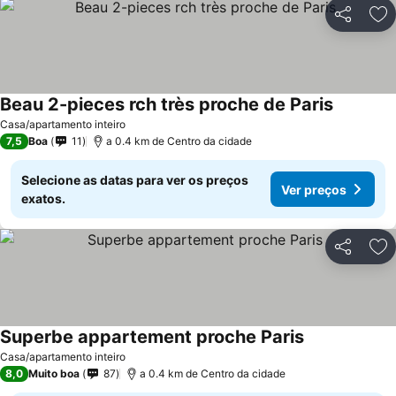
Partilhar
Ad
Beau 2-pieces rch très proche de Paris
Casa/apartamento inteiro
7,5
Boa
11
a 0.4 km de Centro da cidade
Selecione as datas para ver os preços
Ver preços
exatos.
Partilhar
Ad
Superbe appartement proche Paris
Casa/apartamento inteiro
8,0
Muito boa
87
a 0.4 km de Centro da cidade