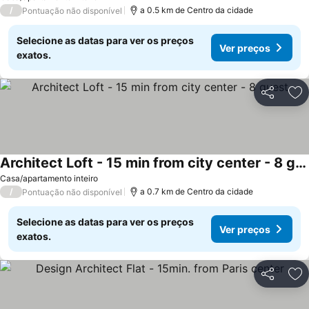
/
a 0.5 km de Centro da cidade
Pontuação não disponível
Selecione as datas para ver os preços
Ver preços
exatos.
Partilhar
Ad
Architect Loft - 15 min from city center - 8 guest
Casa/apartamento inteiro
/
a 0.7 km de Centro da cidade
Pontuação não disponível
Selecione as datas para ver os preços
Ver preços
exatos.
Partilhar
Ad