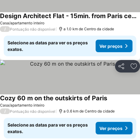
Design Architect Flat - 15min. from Paris center
Casa/apartamento inteiro
/
a 1.0 km de Centro da cidade
Pontuação não disponível
Selecione as datas para ver os preços
Ver preços
exatos.
Partilhar
Ad
Cozy 60 m on the outskirts of Paris
Casa/apartamento inteiro
/
a 0.6 km de Centro da cidade
Pontuação não disponível
Selecione as datas para ver os preços
Ver preços
exatos.