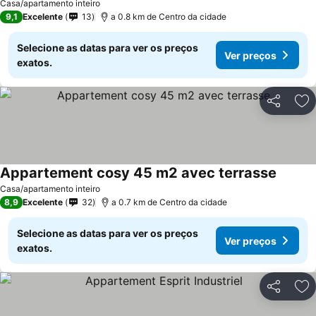
Casa/apartamento inteiro
9,1
Excelente
13
a 0.8 km de Centro da cidade
Selecione as datas para ver os preços
Ver preços
exatos.
Partilhar
Ad
Appartement cosy 45 m2 avec terrasse
Casa/apartamento inteiro
8,9
Excelente
32
a 0.7 km de Centro da cidade
Selecione as datas para ver os preços
Ver preços
exatos.
Partilhar
Ad