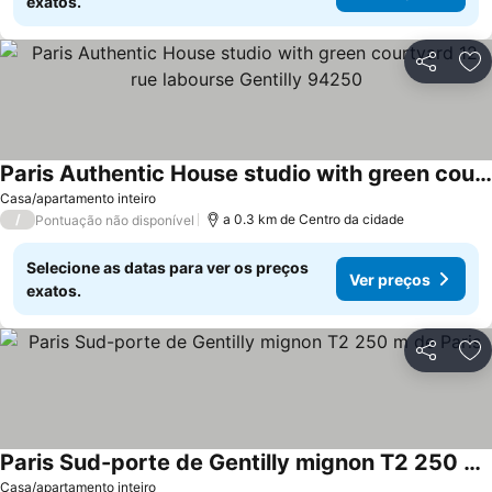
exatos.
Partilhar
Ad
Paris Authentic House studio with green courtyard 12 rue labourse Gentilly 94250
Casa/apartamento inteiro
/
a 0.3 km de Centro da cidade
Pontuação não disponível
Selecione as datas para ver os preços
Ver preços
exatos.
Partilhar
Ad
Paris Sud-porte de Gentilly mignon T2 250 m de Paris
Casa/apartamento inteiro