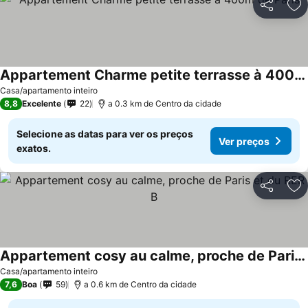
Partilhar
Ad
Appartement Charme petite terrasse à 400m de Paris
Casa/apartamento inteiro
8,8
Excelente
22
a 0.3 km de Centro da cidade
Selecione as datas para ver os preços
Ver preços
exatos.
Partilhar
Ad
Appartement cosy au calme, proche de Paris et du RER B
Casa/apartamento inteiro
7,6
Boa
59
a 0.6 km de Centro da cidade