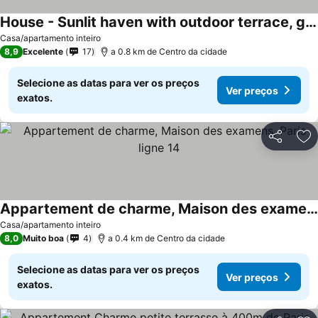
House - Sunlit haven with outdoor terrace, garage and metro 14, RER B
Casa/apartamento inteiro
8,9
Excelente
17
a 0.8 km de Centro da cidade
Selecione as datas para ver os preços
Ver preços
exatos.
Partilhar
Ad
Appartement de charme, Maison des examens, Paris ligne 14
Casa/apartamento inteiro
8,0
Muito boa
4
a 0.4 km de Centro da cidade
Selecione as datas para ver os preços
Ver preços
exatos.