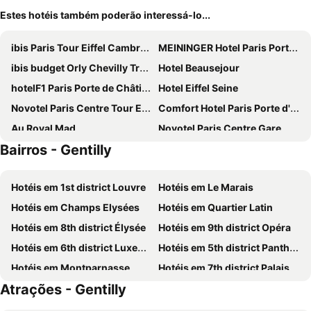
Estes hotéis também poderão interessá-lo...
ibis Paris Tour Eiffel Cambronne 15ème
MEININGER Hotel Paris Porte De Vincennes
ibis budget Orly Chevilly Tram 7
Hotel Beausejour
hotelF1 Paris Porte de Châtillon
Hotel Eiffel Seine
Novotel Paris Centre Tour Eiffel
Comfort Hotel Paris Porte d'Ivry
Au Royal Mad
Novotel Paris Centre Gare Montparnasse
Bairros - Gentilly
ibis Styles Paris Meteor Avenue d'Italie
Novotel Paris 14 Porte d'Orléans
ibis budget Paris Porte d'Orleans
Hôtel Lodge In Paris 13
Hotéis em 1st district Louvre
Hotéis em Le Marais
Hôtel Marignan
Pullman Paris Tour Eiffel
Hotéis em Champs Elysées
Hotéis em Quartier Latin
Mercure Paris Centre Tour Eiffel
Eklo Paris Expo Porte de Versailles
Hotéis em 8th district Élysée
Hotéis em 9th district Opéra
ibis Styles Paris Bercy
Mercure Paris Alesia
Hotéis em 6th district Luxembourg
Hotéis em 5th district Panthéon
Le Petit Cosy Hôtel
Novotel Suites Paris Expo Porte de Versailles
Hotéis em Montparnasse
Hotéis em 7th district Palais Bourbon
SO/ Paris Hotel
Novotel Paris Porte De Versailles
Atrações - Gentilly
Hotéis em 15th district Vaugirard
Hotéis em 3rd district Temple
Mercure Paris Montparnasse Pasteur
Hotel Saint Christophe
Hotéis em 14th district Observatoire
Hotéis em Bercy
Blue Nights
ibis budget Paris Porte de Bercy