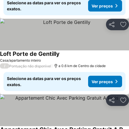
Selecione as datas para ver os preços
Ver preços
exatos.
Partilhar
Ad
Loft Porte de Gentilly
Casa/apartamento inteiro
/
a 0.6 km de Centro da cidade
Pontuação não disponível
Selecione as datas para ver os preços
Ver preços
exatos.
Partilhar
Ad