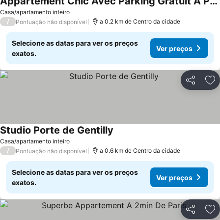
Appartement Chic Avec Parking Gratuit A Paris
Casa/apartamento inteiro
/
a 0.2 km de Centro da cidade
Pontuação não disponível
Selecione as datas para ver os preços
Ver preços
exatos.
Partilhar
Ad
Studio Porte de Gentilly
Casa/apartamento inteiro
/
a 0.6 km de Centro da cidade
Pontuação não disponível
Selecione as datas para ver os preços
Ver preços
exatos.
Partilhar
Ad