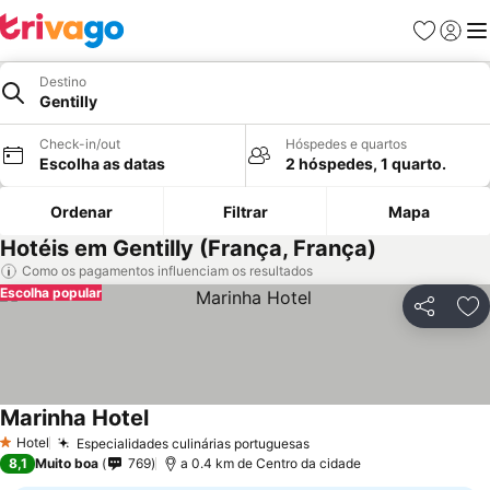
Favoritos
Iniciar
Me
Destino
Gentilly
Check-in/out
Hóspedes e quartos
Escolha as datas
2 hóspedes, 1 quarto.
Ordenar
Filtrar
Mapa
Hotéis em Gentilly (França, França)
Como os pagamentos influenciam os resultados
Escolha popular
Partilhar
Ad
Marinha Hotel
Hotel
Especialidades culinárias portuguesas
1 Estrelas
8,1
Muito boa
769
a 0.4 km de Centro da cidade