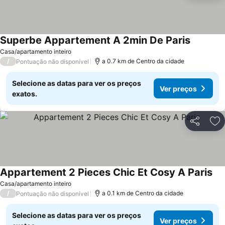
Superbe Appartement A 2min De Paris
Casa/apartamento inteiro
/
a 0.7 km de Centro da cidade
Pontuação não disponível
Selecione as datas para ver os preços
Ver preços
exatos.
Partilhar
Ad
Appartement 2 Pieces Chic Et Cosy A Paris
Casa/apartamento inteiro
/
a 0.1 km de Centro da cidade
Pontuação não disponível
Selecione as datas para ver os preços
Ver preços