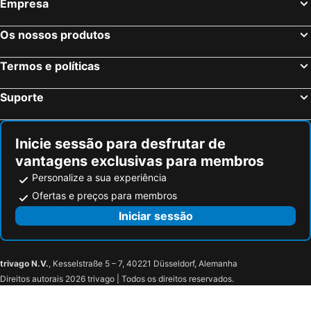
Empresa
Coupvray, França Hotéis
Estrasburgo, Alsácia Hotéis
Evelia Hotels
Nice Excelsior Centre ville by HappyCulture
Bordéus, Aquitânia Hotéis
Montévrain, França Hotéis
Hotel Aria
Hôtel Nice Azur Riviera
Os nossos produtos
Serris, França Hotéis
Colmar, Alsácia Hotéis
Hôtel Azur
Termos e políticas
Magny le Hongre, França Hotéis
Suporte
Inicie sessão para desfrutar de
vantagens exclusivas para membros
Personalize a sua experiência
Ofertas e preços para membros
Iniciar sessão
trivago N.V.
, Kesselstraße 5 – 7, 40221 Düsseldorf, Alemanha
Direitos autorais 2026 trivago | Todos os direitos reservados.