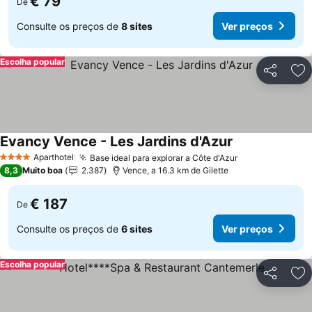
€ 79
De
Consulte os preços de
8 sites
Ver preços
Escolha popular
Partilhar
Ad
Evancy Vence - Les Jardins d'Azur
Ver preços
Aparthotel
Base ideal para explorar a Côte d'Azur
Ver preços
4 Estrelas
8,3
Muito boa
2.387
Vence, a 16.3 km de Gilette
€ 187
De
Consulte os preços de
6 sites
Ver preços
Escolha popular
Partilhar
Ad