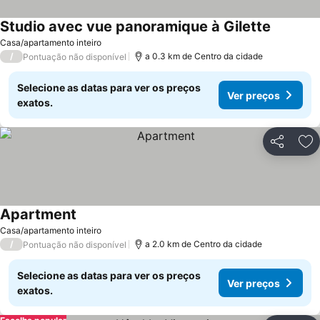
Studio avec vue panoramique à Gilette
Ver preç
Casa/apartamento inteiro
/
a 0.3 km de Centro da cidade
Pontuação não disponível
Selecione as datas para ver os preços
Ver preços
exatos.
Partilhar
Ad
Apartment
Ver preços
Casa/apartamento inteiro
/
a 2.0 km de Centro da cidade
Pontuação não disponível
Selecione as datas para ver os preços
Ver preços
exatos.