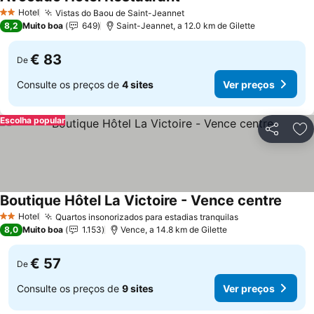
Ver preços
Hotel
Vistas do Baou de Saint-Jeannet
Ver preços
2 Estrelas
8,2
Muito boa
649
Saint-Jeannet, a 12.0 km de Gilette
€ 83
De
Consulte os preços de
4 sites
Ver preços
Escolha popular
Partilhar
Ad
Boutique Hôtel La Victoire - Vence centre
Ver p
Hotel
Quartos insonorizados para estadias tranquilas
Ver preços
2 Estrelas
8,0
Muito boa
1.153
Vence, a 14.8 km de Gilette
€ 57
De
Consulte os preços de
9 sites
Ver preços