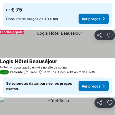
€ 75
De
Consulte os preços de
13 sites
Ver preços
Escolha popular
Partilhar
Ad
Logis Hôtel Beauséjour
Ver preços
Hotel
Localização em vila no alto da colina
Ver preços
8,8
Excelente
345
Berre-les-Alpes, a 13.4 km de Gilette
Selecione as datas para ver os preços
Ver preços
exatos.
Partilhar
Ad