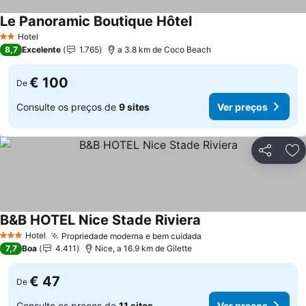
Le Panoramic Boutique Hôtel
Ver preços
Hotel
2 Estrelas
8,7
Excelente
1.765
a 3.8 km de Coco Beach
€ 100
De
Consulte os preços de
9 sites
Ver preços
Partilhar
Ad
B&B HOTEL Nice Stade Riviera
Ver preços
Hotel
Propriedade moderna e bem cuidada
Ver preços
3 Estrelas
7,7
Boa
4.411
Nice, a 16.9 km de Gilette
€ 47
De
Consulte os preços de
11 sites
Ver preços