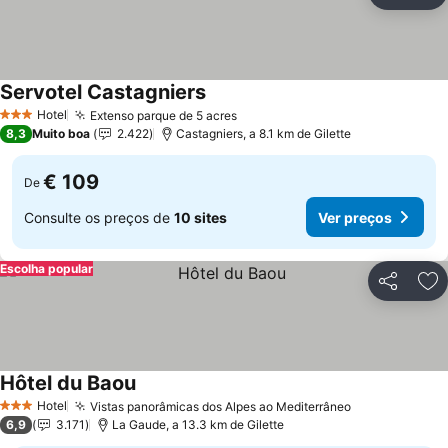
Ad
Servotel Castagniers
Ver preços
Hotel
Extenso parque de 5 acres
Ver preços
3 Estrelas
8,3
Muito boa
2.422
Castagniers, a 8.1 km de Gilette
€ 109
De
Consulte os preços de
10 sites
Ver preços
Escolha popular
Partilhar
Ad
Hôtel du Baou
Ver preços
Hotel
Vistas panorâmicas dos Alpes ao Mediterrâneo
Ver preços
3 Estrelas
6,9
3.171
La Gaude, a 13.3 km de Gilette