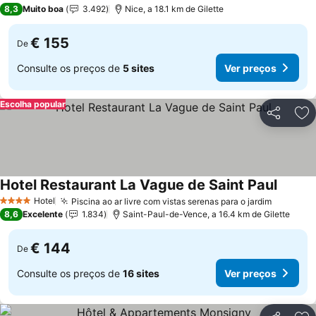
4 Estrelas
8,3
Muito boa
3.492
Nice, a 18.1 km de Gilette
€ 155
De
Consulte os preços de
5 sites
Ver preços
Escolha popular
Partilhar
Ad
Hotel Restaurant La Vague de Saint Paul
Ver pr
Hotel
Piscina ao ar livre com vistas serenas para o jardim
Ver pre
4 Estrelas
8,6
Excelente
1.834
Saint-Paul-de-Vence, a 16.4 km de Gilette
€ 144
De
Consulte os preços de
16 sites
Ver preços