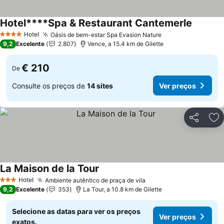
Hotel****Spa & Restaurant Cantemerle
Ver pre
Hotel
Oásis de bem-estar Spa Evasion Nature
Ver preços
4 Estrelas
9,2
Excelente
2.807
Vence, a 15.4 km de Gilette
€ 210
De
Consulte os preços de
14 sites
Ver preços
Partilhar
Ad
La Maison de la Tour
Ver preços
Hotel
Ambiente autêntico de praça de vila
Ver preços
3 Estrelas
9,2
Excelente
353
La Tour, a 10.8 km de Gilette
Selecione as datas para ver os preços
Ver preços
exatos.