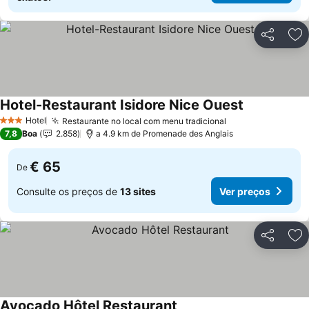
Partilhar
Ad
Hotel-Restaurant Isidore Nice Ouest
Ver preços
Hotel
Restaurante no local com menu tradicional
Ver preços
3 Estrelas
7,8
Boa
2.858
a 4.9 km de Promenade des Anglais
€ 65
De
Consulte os preços de
13 sites
Ver preços
Partilhar
Ad
Avocado Hôtel Restaurant