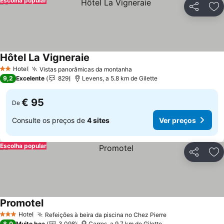
Escolha popular
Partilhar
Ad
Hôtel La Vigneraie
Ver preços
Hotel
Vistas panorâmicas da montanha
Ver preços
2 Estrelas
9,2
Excelente
829
Levens, a 5.8 km de Gilette
€ 95
De
Consulte os preços de
4 sites
Ver preços
Escolha popular
Partilhar
Ad
Promotel
Ver preços
Hotel
Refeições à beira da piscina no Chez Pierre
Ver preços
3 Estrelas
8,0
Muito boa
3.098
Carros, a 9.7 km de Gilette