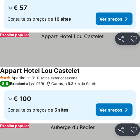
€ 57
De
Consulte os preços de
10 sites
Ver preços
Escolha popular
Partilhar
Ad
Appart Hotel Lou Castelet
Ver preços
Aparthotel
Piscina exterior sazonal
Ver preços
3 Estrelas
8,6
Excelente
979
Carros, a 9.3 km de Gilette
€ 100
De
Consulte os preços de
5 sites
Ver preços
Escolha popular
Partilhar
Ad