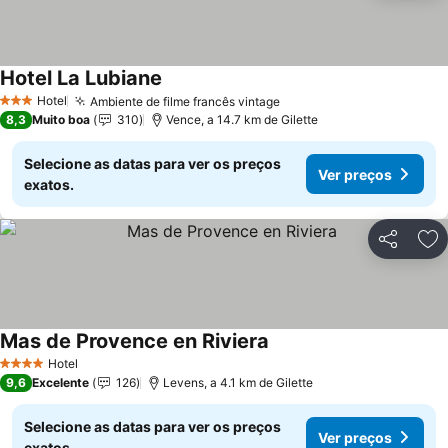
Hotel La Lubiane
Ver preços
Hotel
Ambiente de filme francês vintage
Ver preços
3 Estrelas
8,3
Muito boa
310
Vence, a 14.7 km de Gilette
Selecione as datas para ver os preços
Ver preços
exatos.
Partilhar
Ad
Mas de Provence en Riviera
Ver preços
Hotel
4 Estrelas
9,6
Excelente
126
Levens, a 4.1 km de Gilette
Selecione as datas para ver os preços
Ver preços
exatos.