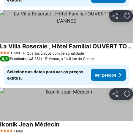
Partilhar
Ad
La Villa Roseraie , Hôtel Familial OUVERT TOUTE L'ANNEE
Ver preços
Hotel
Quartos únicos com personalidade
Ver preços
3 Estrelas
8,9
Excelente
687
Vence, a 14.6 km de Gilette
Selecione as datas para ver os preços
Ver preços
exatos.
Partilhar
Ad
Ikonik Jean Médecin
Ver preços
Hotel