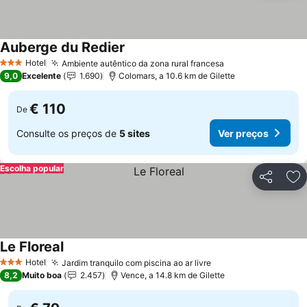
Auberge du Redier
Ver preços
Hotel
Ambiente autêntico da zona rural francesa
Ver preços
3 Estrelas
9,0
Excelente
1.690
Colomars, a 10.6 km de Gilette
€ 110
De
Consulte os preços de
5 sites
Ver preços
Escolha popular
Partilhar
Ad
Le Floreal
Ver preços
Hotel
Jardim tranquilo com piscina ao ar livre
Ver preços
3 Estrelas
8,2
Muito boa
2.457
Vence, a 14.8 km de Gilette