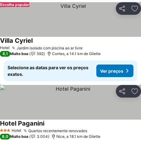
Escolha popular
Partilhar
Ad
Villa Cyriel
Ver preços
Hotel
Jardim isolado com piscina ao ar livre
Ver preços
8,1
Muito boa
592
Contes, a 14.1 km de Gilette
Selecione as datas para ver os preços
Ver preços
exatos.
Partilhar
Ad
Hotel Paganini
Ver preços
Hotel
Quartos recentemente renovados
Ver preços
3 Estrelas
8,0
Muito boa
3.004
Nice, a 18.1 km de Gilette