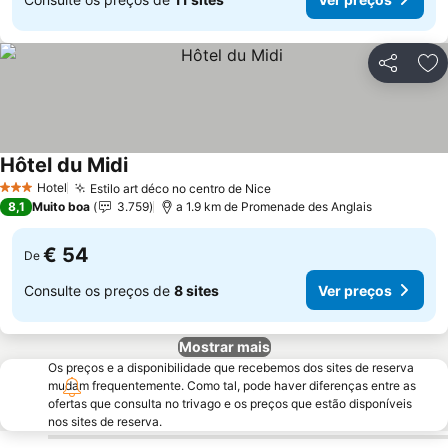
Partilhar
Ad
Hôtel du Midi
Ver preços
Hotel
Estilo art déco no centro de Nice
Ver preços
3 Estrelas
8,1
Muito boa
3.759
a 1.9 km de Promenade des Anglais
€ 54
De
Consulte os preços de
8 sites
Ver preços
Mostrar mais
Os preços e a disponibilidade que recebemos dos sites de reserva
mudam frequentemente. Como tal, pode haver diferenças entre as
ofertas que consulta no trivago e os preços que estão disponíveis
nos sites de reserva.