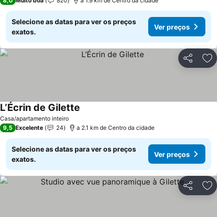
8,0
Muito boa
820
a 1.9 km de Centro da cidade
Selecione as datas para ver os preços
Ver preços
exatos.
Partilhar
Ad
L’Écrin de Gilette
Ver preços
Casa/apartamento inteiro
9,5
Excelente
24
a 2.1 km de Centro da cidade
Selecione as datas para ver os preços
Ver preços
exatos.
Partilhar
Ad