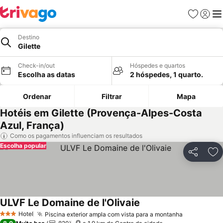
Favoritos
Iniciar
Me
Destino
Gilette
Check-in/out
Hóspedes e quartos
Escolha as datas
2 hóspedes, 1 quarto.
Ordenar
Filtrar
Mapa
Hotéis em Gilette (Provença-Alpes-Costa
Azul, França)
Como os pagamentos influenciam os resultados
Escolha popular
Partilhar
Ad
ULVF Le Domaine de l'Olivaie
Ver preços
Hotel
Piscina exterior ampla com vista para a montanha
Ver preços
3 Estrelas