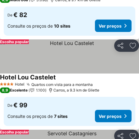
€ 82
De
Consulte os preços de
10 sites
Ver preços
Escolha popular
Partilhar
Ad
Hotel Lou Castelet
Ver preços
Hotel
Quartos com vista para a montanha
Ver preços
4 Estrelas
8,9
Excelente
1.100
Carros, a 9.3 km de Gilette
€ 99
De
Consulte os preços de
7 sites
Ver preços
Escolha popular
Partilhar