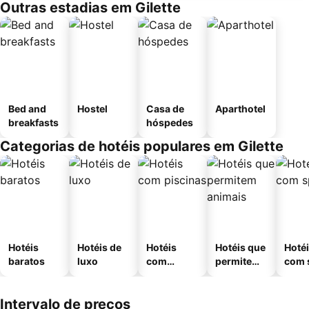
Outras estadias em Gilette
Bed and
Hostel
Casa de
Aparthotel
breakfasts
hóspedes
Categorias de hotéis populares em Gilette
Hotéis
Hotéis de
Hotéis
Hotéis que
Hoté
baratos
luxo
com
permitem
com 
piscinas
animais
Intervalo de preços