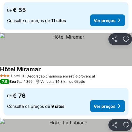
€ 55
De
Consulte os preços de
11 sites
Ver preços
Partilhar
Ad
Hôtel Miramar
Ver preços
Hotel
Decoração charmosa em estilo provençal
Ver preços
3 Estrelas
7,9
Boa
1.866
Vence, a 14.8 km de Gilette
€ 76
De
Consulte os preços de
9 sites
Ver preços
Partilhar
Ad