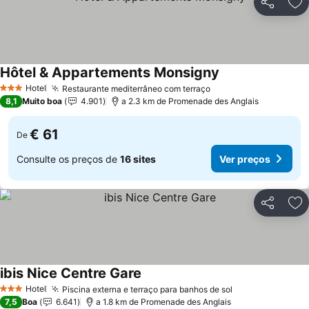
Partilhar
Ad
Hôtel & Appartements Monsigny
Ver preços
Hotel
Restaurante mediterrâneo com terraço
Ver preços
3 Estrelas
8,1
Muito boa
4.901
a 2.3 km de Promenade des Anglais
€ 61
De
Consulte os preços de
16 sites
Ver preços
Partilhar
Ad
ibis Nice Centre Gare
Ver preços
Hotel
Piscina externa e terraço para banhos de sol
Ver preços
3 Estrelas
7,5
Boa
6.641
a 1.8 km de Promenade des Anglais