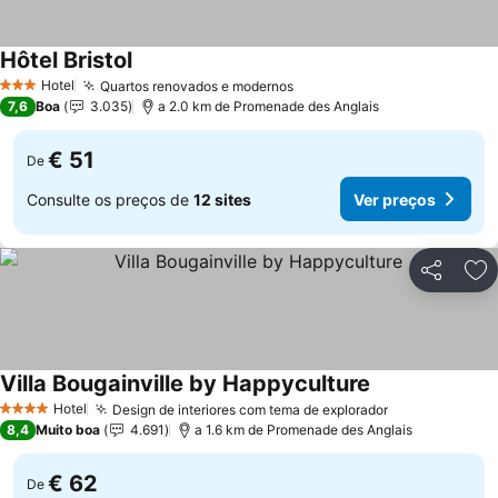
Hôtel Bristol
Ver preços
Hotel
Quartos renovados e modernos
Ver preços
3 Estrelas
7,6
Boa
3.035
a 2.0 km de Promenade des Anglais
€ 51
De
Consulte os preços de
12 sites
Ver preços
Partilhar
Ad
Villa Bougainville by Happyculture
Ver preços
Hotel
Design de interiores com tema de explorador
Ver preços
4 Estrelas
8,4
Muito boa
4.691
a 1.6 km de Promenade des Anglais
€ 62
De