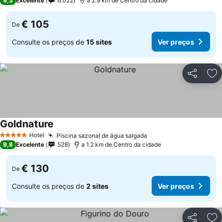
9,3
Excelente
6.022
a 2.9 km de Centro da cidade
€ 105
De
Consulte os preços de
15 sites
Ver preços
Partilhar
Ad
Goldnature
Hotel
Piscina sazonal de água salgada
5 Estrelas
9,8
Excelente
528
a 1.2 km de Centro da cidade
€ 130
De
Consulte os preços de
2 sites
Ver preços