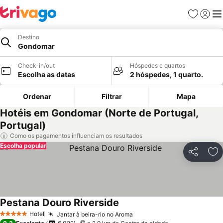
Favoritos
Iniciar
Me
Destino
Gondomar
Check-in/out
Hóspedes e quartos
Escolha as datas
2 hóspedes, 1 quarto.
Ordenar
Filtrar
Mapa
Hotéis em Gondomar (Norte de Portugal,
Portugal)
Como os pagamentos influenciam os resultados
Escolha popular
Partilhar
Ad
Pestana Douro Riverside
Hotel
Jantar à beira-rio no Aroma
5 Estrelas