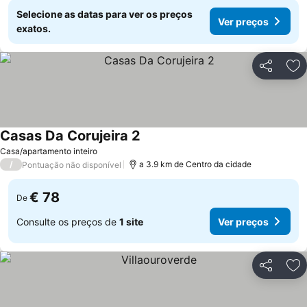
Selecione as datas para ver os preços
Ver preços
exatos.
Partilhar
Ad
Casas Da Corujeira 2
Casa/apartamento inteiro
/
a 3.9 km de Centro da cidade
Pontuação não disponível
€ 78
De
Consulte os preços de
1 site
Ver preços
Partilhar
Ad