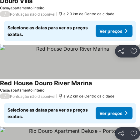
Douro Villa
Casa/apartamento inteiro
/
a 2.9 km de Centro da cidade
Pontuação não disponível
Selecione as datas para ver os preços
Ver preços
exatos.
Partilhar
Ad
Red House Douro River Marina
Casa/apartamento inteiro
/
a 9.2 km de Centro da cidade
Pontuação não disponível
Selecione as datas para ver os preços
Ver preços
exatos.
Partilhar
Ad