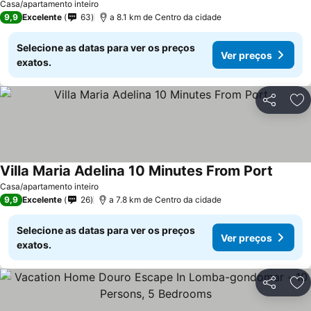
Casa/apartamento inteiro
9,9
Excelente
63
a 8.1 km de Centro da cidade
Selecione as datas para ver os preços
Ver preços
exatos.
Partilhar
Ad
Villa Maria Adelina 10 Minutes From Port
Casa/apartamento inteiro
9,9
Excelente
26
a 7.8 km de Centro da cidade
Selecione as datas para ver os preços
Ver preços
exatos.
Partilhar
Ad