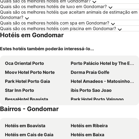
Quais são os melhores hotéis em Gondomar?
Quais são os melhores hotéis de luxo em Gondomar?
Quais são os melhores hotéis que aceitam animais de estimação em
Gondomar?
Quais são os melhores hotéis com spa em Gondomar?
Quais são os melhores hotéis com piscina em Gondomar?
Hotéis em Gondomar
Estes hotéis também poderão interessá-lo...
Oca Oriental Porto
Porto Palácio Hotel by The Editory
Moov Hotel Porto Norte
Dorma Praia Golfe
Park Hotel Porto Gaia
Hotel Amadeos - Matosinhos - Porto
Star Inn Porto
ibis Porto Sao Joao
BessaHotel Boavista
Park Hotel Porto Valongo
Bairros - Gondomar
HF Ipanema Park
Stay Hotel Porto Aeroporto
HF Tuela Porto
Hotel Solverde Spa & Wellness Center
Hotéis em Boavista
Hotéis em Ribeira
Novotel Porto Gaia
Acta The Avenue
Hotéis em Cais de Gaia
Hotéis em Baixa
Axis Porto Business & Spa Hotel
Sheraton Porto Hotel & Spa