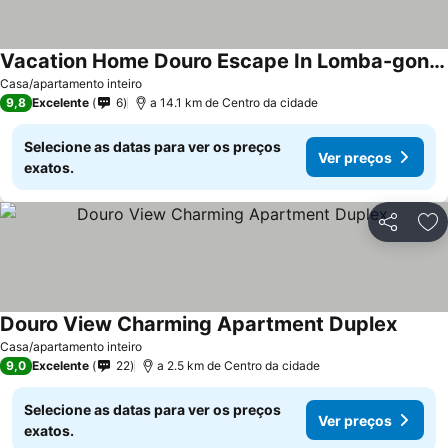
Vacation Home Douro Escape In Lomba-gondomar - 10 Persons, 5 Bedrooms
Casa/apartamento inteiro
9,8
Excelente
6
a 14.1 km de Centro da cidade
Selecione as datas para ver os preços
Ver preços
exatos.
Partilhar
Ad
Douro View Charming Apartment Duplex
Casa/apartamento inteiro
9,0
Excelente
22
a 2.5 km de Centro da cidade
Selecione as datas para ver os preços
Ver preços
exatos.