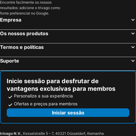
Encontre facilmente os nossos
Viana do Castelo, Norte de Portugal Hotéis
Viseu, Centro de Portugal Hotéis
Residencial Visconde
resultados: adicione o trivago como
Chaves, Norte de Portugal Hotéis
Albufeira, Algarve Hotéis
fonte preferencial no Google.
Empresa
Lisboa, Lisboa e Vale do Tejo Hotéis
Monte Gordo, Algarve Hotéis
Portimão, Algarve Hotéis
Vila Nova de Milfontes, Alentejo Hotéis
Os nossos produtos
Funchal, Madeira Hotéis
Évora, Alentejo Hotéis
Termos e políticas
Figueira da Foz, Centro de Portugal Hotéis
Suporte
Inicie sessão para desfrutar de
vantagens exclusivas para membros
Personalize a sua experiência
Ofertas e preços para membros
Iniciar sessão
trivago N.V.
, Kesselstraße 5 – 7, 40221 Düsseldorf, Alemanha