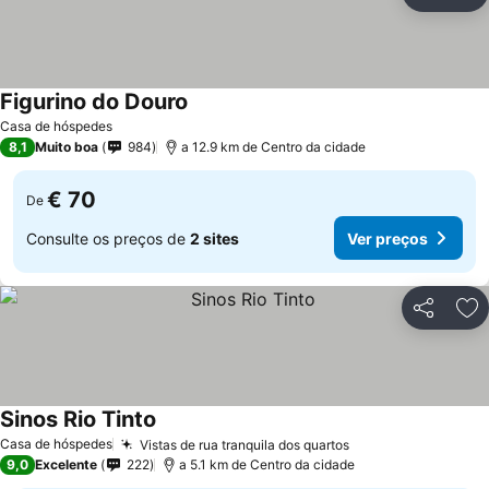
Partilhar
Ad
Figurino do Douro
Casa de hóspedes
8,1
Muito boa
984
a 12.9 km de Centro da cidade
€ 70
De
Consulte os preços de
2 sites
Ver preços
Partilhar
Ad
Sinos Rio Tinto
Casa de hóspedes
Vistas de rua tranquila dos quartos
9,0
Excelente
222
a 5.1 km de Centro da cidade