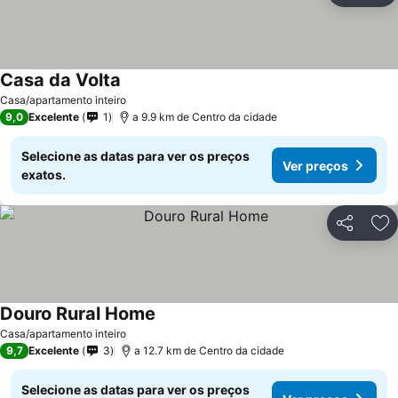
Casa da Volta
Casa/apartamento inteiro
9,0
Excelente
1
a 9.9 km de Centro da cidade
Selecione as datas para ver os preços
Ver preços
exatos.
Partilhar
Ad
Douro Rural Home
Casa/apartamento inteiro
9,7
Excelente
3
a 12.7 km de Centro da cidade
Selecione as datas para ver os preços