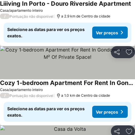
Liiiving In Porto - Douro Riverside Apartment
Casa/apartamento inteiro
/
a 2.9 km de Centro da cidade
Pontuação não disponível
Selecione as datas para ver os preços
Ver preços
exatos.
Partilhar
Ad
Cozy 1-bedroom Apartment For Rent In Gondomar - 123 M² Of Private Space!
Casa/apartamento inteiro
/
a 1.0 km de Centro da cidade
Pontuação não disponível
Selecione as datas para ver os preços
Ver preços
exatos.
Partilhar
Ad