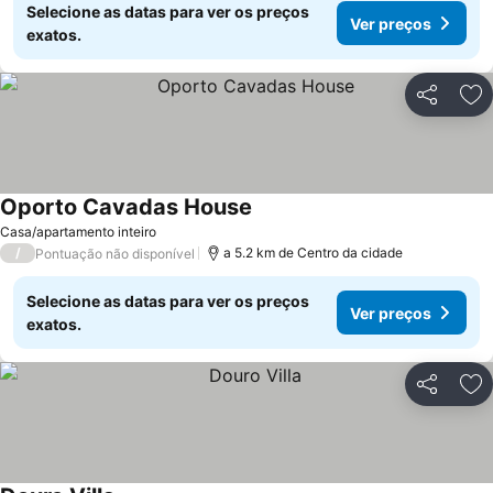
Selecione as datas para ver os preços
Ver preços
exatos.
Partilhar
Ad
Oporto Cavadas House
Casa/apartamento inteiro
/
a 5.2 km de Centro da cidade
Pontuação não disponível
Selecione as datas para ver os preços
Ver preços
exatos.
Partilhar
Ad