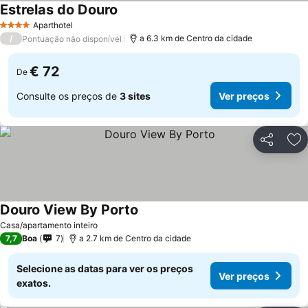
Estrelas do Douro
Aparthotel
4 Estrelas
/
a 6.3 km de Centro da cidade
Pontuação não disponível
€ 72
De
Consulte os preços de
3 sites
Ver preços
Partilhar
Ad
Douro View By Porto
Casa/apartamento inteiro
7,7
Boa
7
a 2.7 km de Centro da cidade
Selecione as datas para ver os preços
Ver preços
exatos.