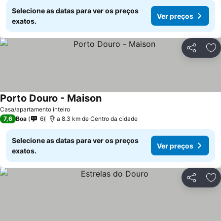
Selecione as datas para ver os preços
Ver preços
exatos.
Partilhar
Ad
Porto Douro - Maison
Casa/apartamento inteiro
7,6
Boa
6
a 8.3 km de Centro da cidade
Selecione as datas para ver os preços
Ver preços
exatos.
Partilhar
Ad