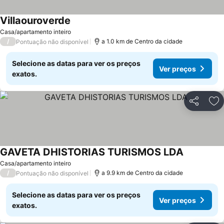
Villaouroverde
Casa/apartamento inteiro
/
a 1.0 km de Centro da cidade
Pontuação não disponível
Selecione as datas para ver os preços
Ver preços
exatos.
Partilhar
Ad
GAVETA DHISTORIAS TURISMOS LDA
Casa/apartamento inteiro
/
a 9.9 km de Centro da cidade
Pontuação não disponível
Selecione as datas para ver os preços
Ver preços
exatos.