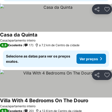
Partilhar
Ad
Casa da Quinta
Casa/apartamento inteiro
8,8
Excelente
17
a 7.2 km de Centro da cidade
Selecione as datas para ver os preços
Ver preços
exatos.
Partilhar
Ad
Villa With 4 Bedrooms On The Douro
Casa/apartamento inteiro
8,5
Excelente
20
a 12.6 km de Centro da cidade