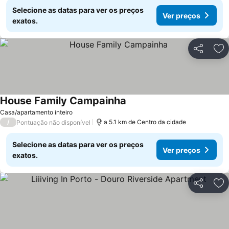
Selecione as datas para ver os preços
Ver preços
exatos.
Partilhar
Ad
House Family Campainha
Casa/apartamento inteiro
/
a 5.1 km de Centro da cidade
Pontuação não disponível
Selecione as datas para ver os preços
Ver preços
exatos.
Partilhar
Ad