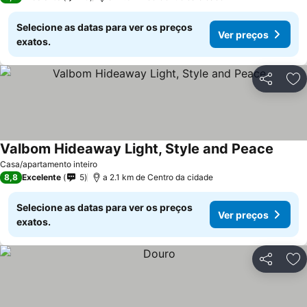
Selecione as datas para ver os preços
Ver preços
exatos.
Partilhar
Ad
Valbom Hideaway Light, Style and Peace
Casa/apartamento inteiro
8,8
Excelente
5
a 2.1 km de Centro da cidade
Selecione as datas para ver os preços
Ver preços
exatos.
Partilhar
Ad