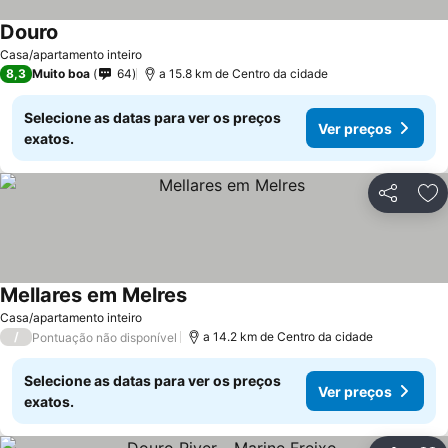
Douro
Casa/apartamento inteiro
8,3
Muito boa
64
a 15.8 km de Centro da cidade
Selecione as datas para ver os preços
Ver preços
exatos.
Partilhar
Ad
Mellares em Melres
Casa/apartamento inteiro
/
a 14.2 km de Centro da cidade
Pontuação não disponível
Selecione as datas para ver os preços
Ver preços
exatos.