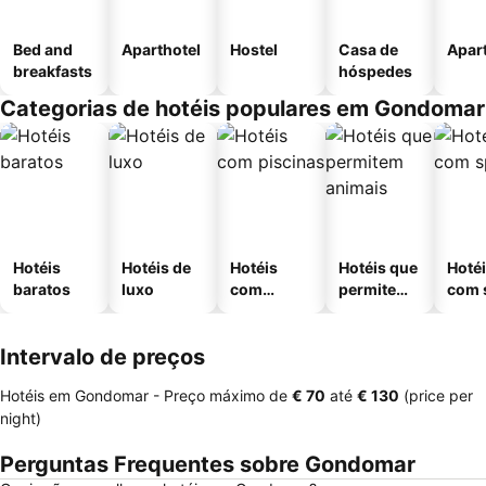
Bed and
Aparthotel
Hostel
Casa de
Apar
breakfasts
hóspedes
Categorias de hotéis populares em Gondomar
Hotéis
Hotéis de
Hotéis
Hotéis que
Hoté
baratos
luxo
com
permitem
com 
piscinas
animais
Intervalo de preços
Hotéis em Gondomar -
Preço máximo
de
‎€ 70
até
‎€ 130
(price per
night)
Perguntas Frequentes sobre Gondomar