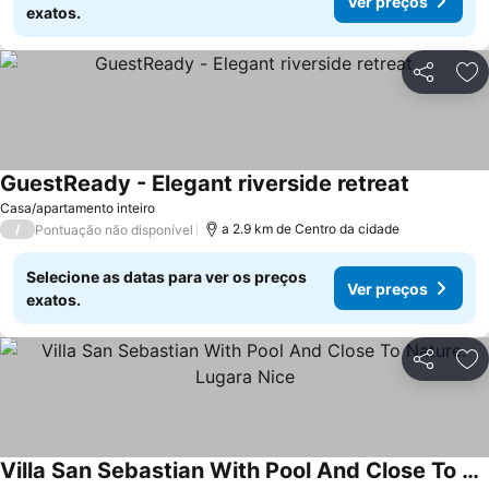
Ver preços
exatos.
Partilhar
Ad
GuestReady - Elegant riverside retreat
Casa/apartamento inteiro
/
a 2.9 km de Centro da cidade
Pontuação não disponível
Selecione as datas para ver os preços
Ver preços
exatos.
Partilhar
Ad
Villa San Sebastian With Pool And Close To Nature. Lugara Nice