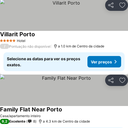
Partilhar
Ad
Villarit Porto
Hotel
5 Estrelas
/
a 1.0 km de Centro da cidade
Pontuação não disponível
Selecione as datas para ver os preços
Ver preços
exatos.
Partilhar
Ad
Family Flat Near Porto
Casa/apartamento inteiro
9,2
Excelente
8
a 4.3 km de Centro da cidade