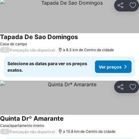
Partilhar
Ad
Tapada De Sao Domingos
Casa de campo
/
a 8.3 km de Centro da cidade
Pontuação não disponível
Selecione as datas para ver os preços
Ver preços
exatos.
Partilhar
Ad
Quinta Drº Amarante
Casa/apartamento inteiro
/
a 15.8 km de Centro da cidade
Pontuação não disponível