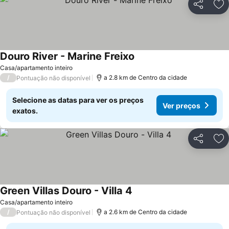
Partilhar
Ad
Douro River - Marine Freixo
Casa/apartamento inteiro
/
a 2.8 km de Centro da cidade
Pontuação não disponível
Selecione as datas para ver os preços
Ver preços
exatos.
Partilhar
Ad
Green Villas Douro - Villa 4
Casa/apartamento inteiro
/
a 2.6 km de Centro da cidade
Pontuação não disponível