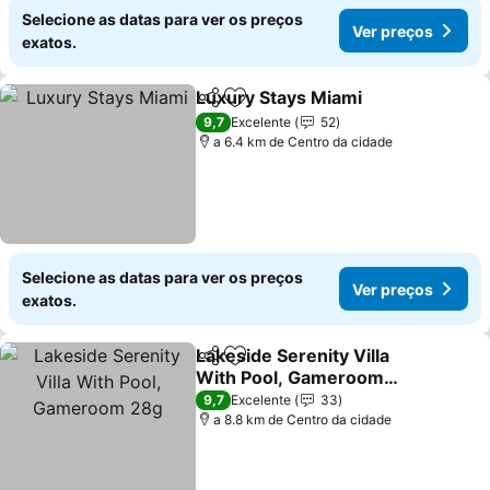
Selecione as datas para ver os preços
Ver preços
exatos.
Luxury Stays Miami
Partilhar
Adicionar aos favoritos
Ver pr
9,7
Excelente
52
a 6.4 km de Centro da cidade
Selecione as datas para ver os preços
Ver preços
exatos.
Lakeside Serenity Villa
Partilhar
Adicionar aos favoritos
With Pool, Gameroom
28g
Ver preços
9,7
Excelente
33
a 8.8 km de Centro da cidade