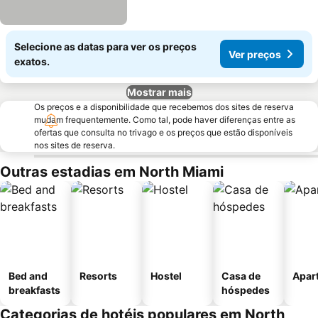
Selecione as datas para ver os preços
Ver preços
exatos.
Mostrar mais
Os preços e a disponibilidade que recebemos dos sites de reserva
mudam frequentemente. Como tal, pode haver diferenças entre as
ofertas que consulta no trivago e os preços que estão disponíveis
nos sites de reserva.
Outras estadias em North Miami
Bed and
Resorts
Hostel
Casa de
Apar
breakfasts
hóspedes
Categorias de hotéis populares em North