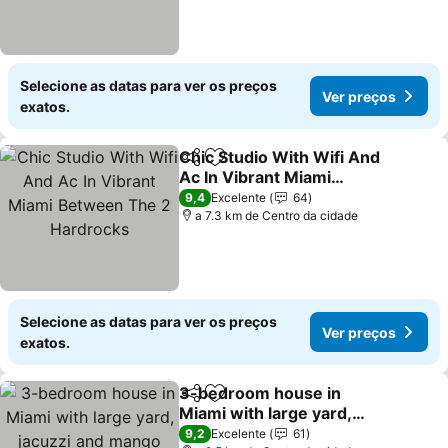
Selecione as datas para ver os preços
Ver preços
exatos.
Chic Studio With Wifi And
Partilhar
Adicionar aos favoritos
Ac In Vibrant Miami
Between The 2
Ver preços
9,4
Excelente
64
Hardrocks
a 7.3 km de Centro da cidade
Selecione as datas para ver os preços
Ver preços
exatos.
3-bedroom house in
Partilhar
Adicionar aos favoritos
Miami with large yard,
jacuzzi and mango tree’s.
Ver preços
9,2
Excelente
61