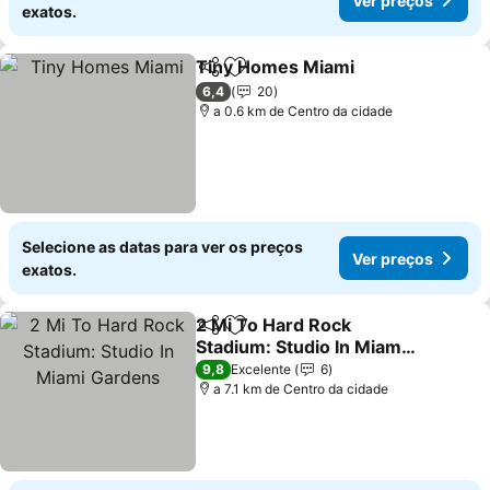
Ver preços
exatos.
Tiny Homes Miami
Partilhar
Adicionar aos favoritos
Ver pre
6,4
20
a 0.6 km de Centro da cidade
Selecione as datas para ver os preços
Ver preços
exatos.
2 Mi To Hard Rock
Partilhar
Adicionar aos favoritos
Stadium: Studio In Miami
Gardens
Ver preços
9,8
Excelente
6
a 7.1 km de Centro da cidade