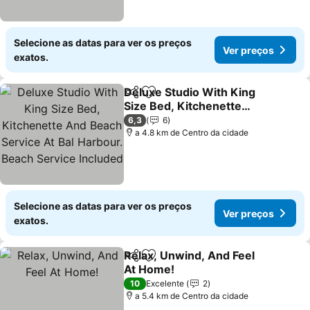
Selecione as datas para ver os preços
Ver preços
exatos.
Deluxe Studio With King
Partilhar
Adicionar aos favoritos
Size Bed, Kitchenette
And Beach Service At Bal
Ver preços
6,3
6
Harbour. Beach Service
a 4.8 km de Centro da cidade
Included
Selecione as datas para ver os preços
Ver preços
exatos.
Relax, Unwind, And Feel
Partilhar
Adicionar aos favoritos
At Home!
Ver preços
10
Excelente
2
a 5.4 km de Centro da cidade