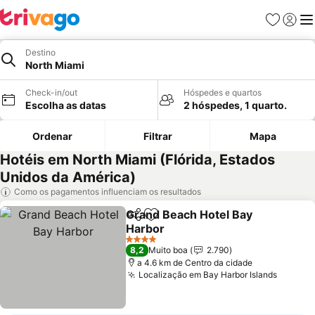
Favoritos
Iniciar
Me
Destino
North Miami
Check-in/out
Hóspedes e quartos
Escolha as datas
2 hóspedes, 1 quarto.
Ordenar
Filtrar
Mapa
Hotéis em North Miami (Flórida, Estados
Unidos da América)
Como os pagamentos influenciam os resultados
Grand Beach Hotel Bay
Partilhar
Adicionar aos favoritos
Harbor
Ver preços
4 Estrelas
8,2
Muito boa
2.790
a 4.6 km de Centro da cidade
Localização em Bay Harbor Islands
Ver pr