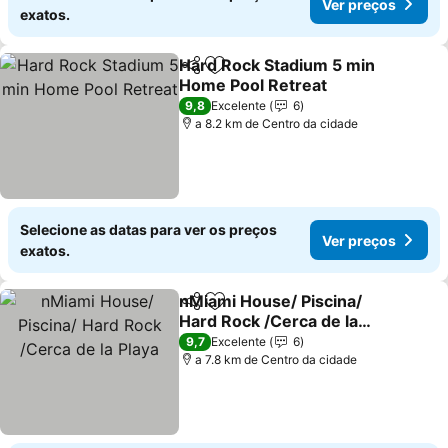
Ver preços
exatos.
Hard Rock Stadium 5 min
Partilhar
Adicionar aos favoritos
Home Pool Retreat
Ver preços
9,8
Excelente
6
a 8.2 km de Centro da cidade
Selecione as datas para ver os preços
Ver preços
exatos.
nMiami House/ Piscina/
Partilhar
Adicionar aos favoritos
Hard Rock /Cerca de la
Playa
Ver preços
9,7
Excelente
6
a 7.8 km de Centro da cidade