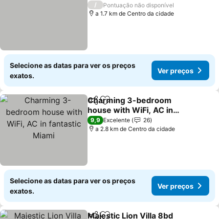
Ver preços
/
Pontuação não disponível
a 1.7 km de Centro da cidade
Selecione as datas para ver os preços
Ver preços
exatos.
Charming 3-bedroom
Partilhar
Adicionar aos favoritos
house with WiFi, AC in
fantastic Miami
Ver preços
9,9
Excelente
26
a 2.8 km de Centro da cidade
Selecione as datas para ver os preços
Ver preços
exatos.
Majestic Lion Villa 8bd