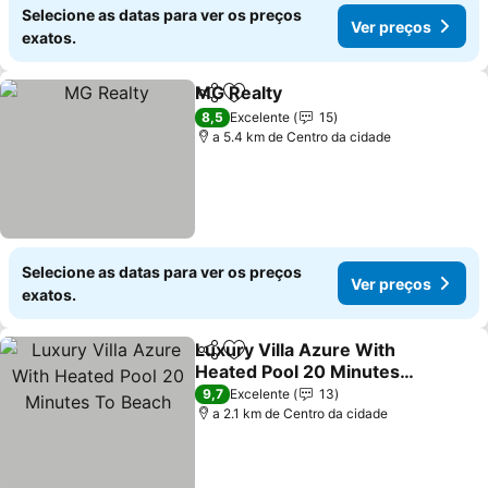
Selecione as datas para ver os preços
Ver preços
exatos.
MG Realty
Partilhar
Adicionar aos favoritos
Ver preços
8,5
Excelente
15
a 5.4 km de Centro da cidade
Selecione as datas para ver os preços
Ver preços
exatos.
Luxury Villa Azure With
Partilhar
Adicionar aos favoritos
Heated Pool 20 Minutes
To Beach
Ver preços
9,7
Excelente
13
a 2.1 km de Centro da cidade