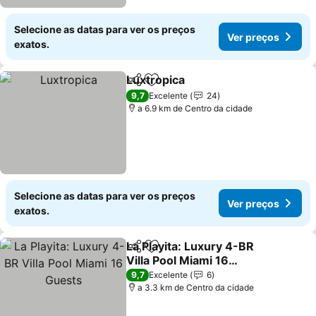
Selecione as datas para ver os preços
Ver preços
exatos.
Luxtropica
Partilhar
Adicionar aos favoritos
Ver preços
9,7
Excelente
24
a 6.9 km de Centro da cidade
Selecione as datas para ver os preços
Ver preços
exatos.
La Playita: Luxury 4-BR
Partilhar
Adicionar aos favoritos
Villa Pool Miami 16
Guests
Ver preços
9,7
Excelente
6
a 3.3 km de Centro da cidade