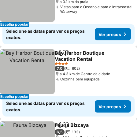
a 0.1 km da praia
Vistas para o Oceano e para o Intracoastal
Waterway
Escolha popular
Selecione as datas para ver os preços
Ver preços
exatos.
Bay Harbor Boutique
Partilhar
Adicionar aos favoritos
Vacation Rental
Ver preços
4 Estrelas
7,0
602
a 4.3 km de Centro da cidade
Cozinha bem equipada
Ver preços
Escolha popular
Selecione as datas para ver os preços
Ver preços
exatos.
Fauna Bizcaya
Partilhar
Adicionar aos favoritos
Ver preços
6,5
133