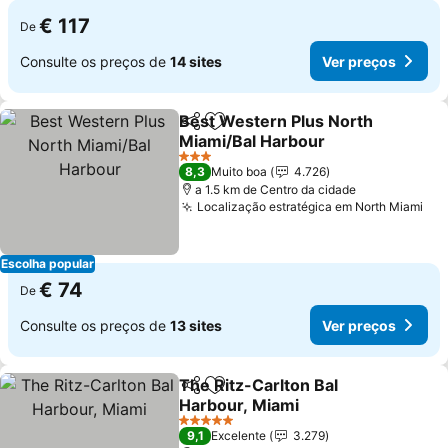
€ 117
De
Consulte os preços de
14 sites
Ver preços
Best Western Plus North
Partilhar
Adicionar aos favoritos
Miami/Bal Harbour
Ver preços
3 Estrelas
8,3
Muito boa
4.726
a 1.5 km de Centro da cidade
Localização estratégica em North Miami
Ver
Escolha popular
€ 74
De
Consulte os preços de
13 sites
Ver preços
The Ritz-Carlton Bal
Partilhar
Adicionar aos favoritos
Harbour, Miami
Ver preços
5 Estrelas
9,1
Excelente
3.279