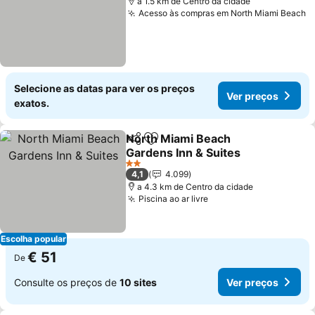
a 1.5 km de Centro da cidade
Acesso às compras em North Miami Beach
V
Selecione as datas para ver os preços
Ver preços
exatos.
North Miami Beach
Partilhar
Adicionar aos favoritos
Gardens Inn & Suites
Ver preços
2 Estrelas
4,1
4.099
a 4.3 km de Centro da cidade
Piscina ao ar livre
Ver preços
Escolha popular
€ 51
De
Consulte os preços de
10 sites
Ver preços