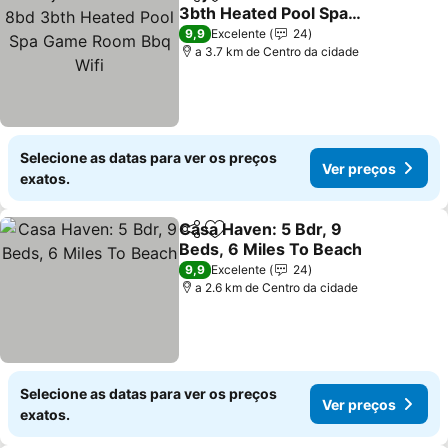
Partilhar
Adicionar aos favoritos
3bth Heated Pool Spa
Game Room Bbq Wifi
Ver preços
9,9
Excelente
24
a 3.7 km de Centro da cidade
Selecione as datas para ver os preços
Ver preços
exatos.
Casa Haven: 5 Bdr, 9
Partilhar
Adicionar aos favoritos
Beds, 6 Miles To Beach
Ver preços
9,9
Excelente
24
a 2.6 km de Centro da cidade
Selecione as datas para ver os preços
Ver preços
exatos.