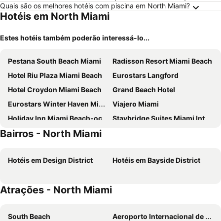
Quais são os melhores hotéis com piscina em North Miami?
Hotéis em North Miami
Estes hotéis também poderão interessá-lo...
Pestana South Beach Miami
Radisson Resort Miami Beach
Hotel Riu Plaza Miami Beach
Eurostars Langford
Hotel Croydon Miami Beach
Grand Beach Hotel
Eurostars Winter Haven Miami Beach
Viajero Miami
Holiday Inn Miami Beach-oceanfront By Ihg
Staybridge Suites Miami International Airport By Ihg
Bairros - North Miami
Hotel Rendale Miami Beach
Beach Park Hotel
Clinton Hotel South Beach
Tradewinds Apartment Hotel
Hotéis em Design District
Hotéis em Bayside District
InterContinental Miami by IHG
Hotel Indigo Miami Brickell By Ihg
Riviera Hotel South Beach
the goodtime hotel, Miami Beach, a Tribute Portfolio Hotel
Atrações - North Miami
The Gates Hotel South Beach
Sherry Frontenac Oceanfront Hotel
Palm Tree Club Miami
Circa 39 Hotel By Ihg
South Beach
Aeroporto Internacional de Miami
Miami International Airport Hotel
Collins Hotel