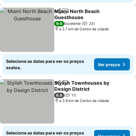
Miami North Beach
Partilhar
Adicionar aos favoritos
Guesthouse
Ver preços
9,6
Excelente
23
a 2.7 km de Centro da cidade
Selecione as datas para ver os preços
Ver preços
exatos.
Stylish Townhouses by
Partilhar
Adicionar aos favoritos
Design District
Ver preços
6,6
11
a 3.8 km de Centro da cidade
Selecione as datas para ver os preços