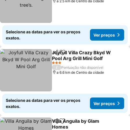
a 2.5 km de Centro da cidade
Selecione as datas para ver os preços
Ver preços
exatos.
Joyfull Villa Crazy Bkyd W
Partilhar
Adicionar aos favoritos
Pool Arg Grill Mini Golf
Ver preços
3 Estrelas
/
Pontuação não disponível
a 6.6 km de Centro da cidade
Selecione as datas para ver os preços
Ver preços
exatos.
Villa Anguila by Glam
Partilhar
Adicionar aos favoritos
Homes