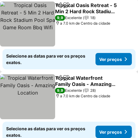
Tropical Oasis Retreat - 5
Partilhar
Adicionar aos favoritos
Min 2 Hard Rock Stadium
Pool Spa Game Room Bbq
Ver preços
9,9
Excelente
18
Wifi
a 7.0 km de Centro da cidade
Selecione as datas para ver os preços
Ver preços
exatos.
Tropical Waterfront
Partilhar
Adicionar aos favoritos
Family Oasis - Amazing
Location
Ver preços
9,9
Excelente
28
a 7.0 km de Centro da cidade
Selecione as datas para ver os preços
Ver preços
exatos.