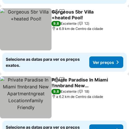
Gorgeous 5br Villa
Partilhar
Adicionar aos favoritos
+heated Pool!
Ver preços
9,8
Excelente
12
a 6.9 km de Centro da cidade
Selecione as datas para ver os preços
Ver preços
exatos.
Private Paradise In Miami
Partilhar
Adicionar aos favoritos
!!nnbrand New
Apartmentngreat
Ver preços
9,8
Excelente
18
Locationnfamily Friendly
a 6.2 km de Centro da cidade
Selecione as datas para ver os preços