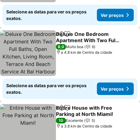
Selecione as datas para ver os preços
Ver preços
exatos.
Deluxe One Bedroom
Partilhar
Adicionar aos favoritos
Apartment With Two Full
Baths, Open Kitchen,
Ver preços
8,0
Muito boa
6
Living Room, Terrace And
a 4.8 km de Centro da cidade
Beach Service At Bal
Harbour
Selecione as datas para ver os preços
Ver preços
exatos.
Entire House with Free
Partilhar
Adicionar aos favoritos
Parking at North Miami!
Ver preços
10
Excelente
5
a 3.8 km de Centro da cidade