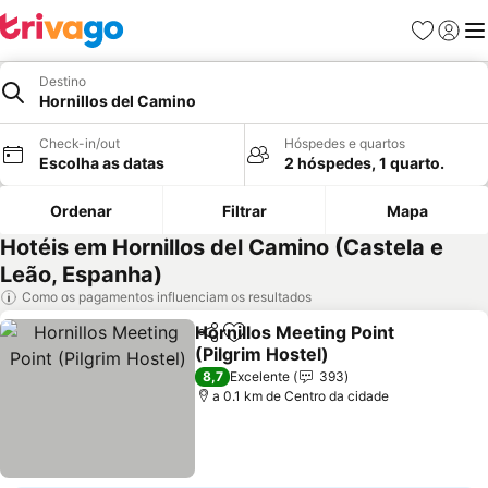
Favoritos
Iniciar
Me
Destino
Hornillos del Camino
Check-in/out
Hóspedes e quartos
Escolha as datas
2 hóspedes, 1 quarto.
Ordenar
Filtrar
Mapa
Hotéis em Hornillos del Camino (Castela e
Leão, Espanha)
Como os pagamentos influenciam os resultados
Hornillos Meeting Point
Partilhar
Adicionar aos favoritos
(Pilgrim Hostel)
8,7
Excelente
393
a 0.1 km de Centro da cidade