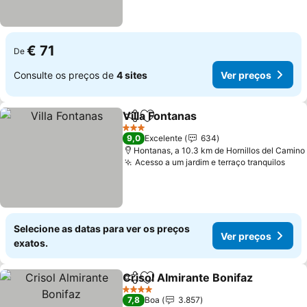
€ 71
De
Consulte os preços de
4 sites
Ver preços
Villa Fontanas
Partilhar
Adicionar aos favoritos
3 Estrelas
9,0
Excelente
634
Hontanas, a 10.3 km de Hornillos del Camino
Acesso a um jardim e terraço tranquilos
Selecione as datas para ver os preços
Ver preços
exatos.
Crisol Almirante Bonifaz
Partilhar
Adicionar aos favoritos
4 Estrelas
7,8
Boa
3.857