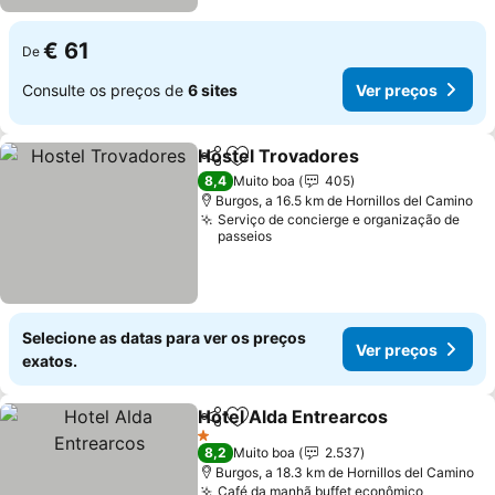
€ 61
De
Consulte os preços de
6 sites
Ver preços
Hostel Trovadores
Partilhar
Adicionar aos favoritos
8,4
Muito boa
405
Burgos, a 16.5 km de Hornillos del Camino
Serviço de concierge e organização de
passeios
Selecione as datas para ver os preços
Ver preços
exatos.
Hotel Alda Entrearcos
Partilhar
Adicionar aos favoritos
1 Estrelas
8,2
Muito boa
2.537
Burgos, a 18.3 km de Hornillos del Camino
Café da manhã buffet econômico