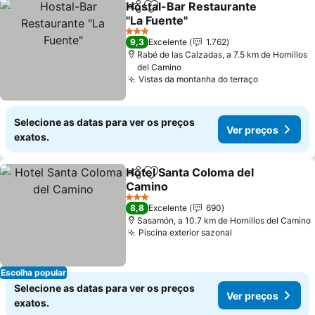
Hostal-Bar Restaurante
Partilhar
Adicionar aos favoritos
"La Fuente"
3 Estrelas
9,3
Excelente
1.762
Rabé de las Calzadas, a 7.5 km de Hornillos
del Camino
Vistas da montanha do terraço
Selecione as datas para ver os preços
Ver preços
exatos.
Hotel Santa Coloma del
Partilhar
Adicionar aos favoritos
Camino
3 Estrelas
8,8
Excelente
690
Sasamón, a 10.7 km de Hornillos del Camino
Piscina exterior sazonal
Escolha popular
Selecione as datas para ver os preços
Ver preços
exatos.