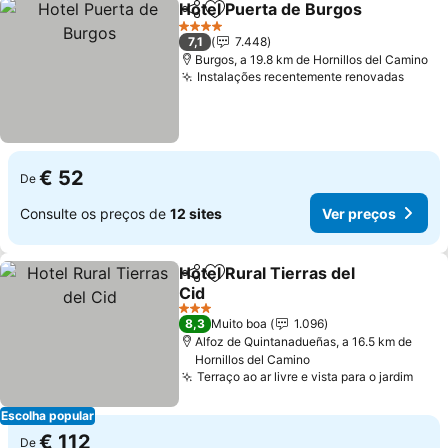
Hotel Puerta de Burgos
Partilhar
Adicionar aos favoritos
4 Estrelas
7,1
7.448
Burgos, a 19.8 km de Hornillos del Camino
Instalações recentemente renovadas
€ 52
De
Consulte os preços de
12 sites
Ver preços
Hotel Rural Tierras del
Partilhar
Adicionar aos favoritos
Cid
3 Estrelas
8,3
Muito boa
1.096
Alfoz de Quintanadueñas, a 16.5 km de
Hornillos del Camino
Terraço ao ar livre e vista para o jardim
Escolha popular
€ 112
De