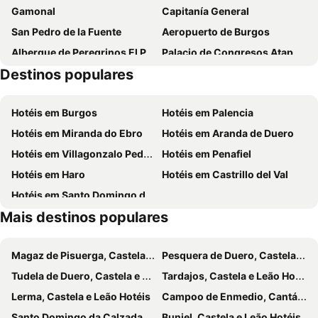
Gamonal
Capitanía General
Hotel Forum Evolución
Hotel Alda Cardeña
San Pedro de la Fuente
Aeropuerto de Burgos
Crisol Mesón del Cid
Hotel Río Cabia
Albergue de Peregrinos El Puntido
Palacio de Congresos Atapuerca
Hotel Area Serrano
Landa
Destinos populares
Hangar Centro de Creación Musical
Castillo de Burgos
Hotel El Peregrino
Conde de Miranda
Arco de Fernán González
Mirante do Castelo
Hotel Norte y Londres
Hotel Rural Tierras del Cid
Hotéis em Burgos
Hotéis em Palencia
Semana Santa
Iglesia Parroquial de San Esteban de Villafría
Hotel Alda Entrearcos
Restaurante Hotel Abadesa
Hotéis em Miranda do Ebro
Hotéis em Aranda de Duero
Castillo del Cid
Casa do Cordão
Hotel Boreal Viento Norte
Hotel Santa Coloma del Camino
Hotéis em Villagonzalo Pedernales
Hotéis em Penafiel
Monasterio de San Juan de Ortega
San Cristobal
Hostal Campus
Urban Burgos
Hotéis em Haro
Hotéis em Castrillo del Val
Hotel Cordón
Hotel Cuéntame
Hotéis em Santo Domingo de Silos
Hotel Jacobeo
Hotel Cuéntame La Puebla
Mais destinos populares
La Casa de Beli
Oca Burgos Centro
Hostal riMboMbin
Hotel Via Gotica
Magaz de Pisuerga, Castela e Leão Hotéis
Pesquera de Duero, Castela e Leão Hotéis
El Alfoz de Burgos
Hostal-Bar Restaurante "La Fuente"
Tudela de Duero, Castela e Leão Hotéis
Tardajos, Castela e Leão Hotéis
Hotel Puerta Romeros
Micampus Burgos Centro
Lerma, Castela e Leão Hotéis
Campoo de Enmedio, Cantábria Hotéis
Villa Fontanas
Molino De La Vega
Santo Domingo da Calzada, La Rioja Hotéis
Buniel, Castela e Leão Hotéis