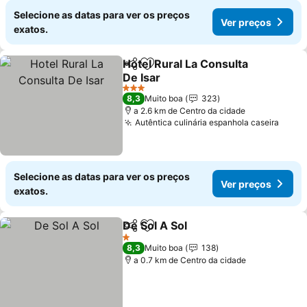
Selecione as datas para ver os preços
Ver preços
exatos.
Hotel Rural La Consulta
Partilhar
Adicionar aos favoritos
De Isar
3 Estrelas
8,3
Muito boa
323
a 2.6 km de Centro da cidade
Autêntica culinária espanhola caseira
Selecione as datas para ver os preços
Ver preços
exatos.
De Sol A Sol
Partilhar
Adicionar aos favoritos
1 Estrelas
8,3
Muito boa
138
a 0.7 km de Centro da cidade