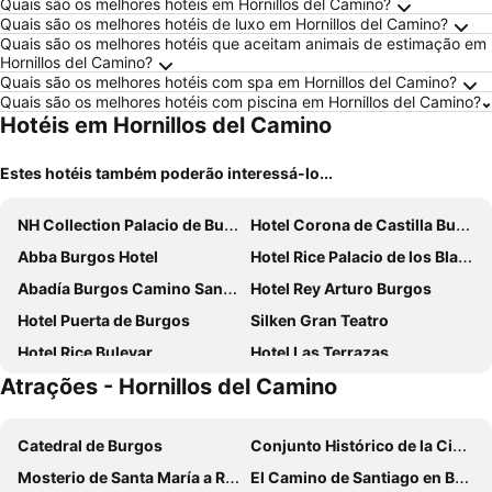
Quais são os melhores hotéis em Hornillos del Camino?
Quais são os melhores hotéis de luxo em Hornillos del Camino?
Quais são os melhores hotéis que aceitam animais de estimação em
Hornillos del Camino?
Quais são os melhores hotéis com spa em Hornillos del Camino?
Quais são os melhores hotéis com piscina em Hornillos del Camino?
Hotéis em Hornillos del Camino
Estes hotéis também poderão interessá-lo...
NH Collection Palacio de Burgos
Hotel Corona de Castilla Burgos
Abba Burgos Hotel
Hotel Rice Palacio de los Blasones
Abadía Burgos Camino Santiago
Hotel Rey Arturo Burgos
Hotel Puerta de Burgos
Silken Gran Teatro
Hotel Rice Bulevar
Hotel Las Terrazas
Atrações - Hornillos del Camino
AC Hotel Burgos
Hq La Galeria
Hotel Maria Luisa
Hotel Rice Reyes Católicos
Catedral de Burgos
Conjunto Histórico de la Ciudad de Burgos
Hotel Azofra
Hotel Centro Los Braseros
Mosterio de Santa María a Real das Huelgas
El Camino de Santiago en Burgos
Crisol Almirante Bonifaz
Hotel Boutique Museo