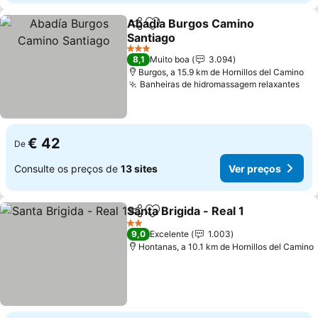
Abadía Burgos Camino
Partilhar
Adicionar aos favoritos
Santiago
3 Estrelas
8,1
Muito boa
3.094
Burgos, a 15.9 km de Hornillos del Camino
Banheiras de hidromassagem relaxantes
€ 42
De
Consulte os preços de
13 sites
Ver preços
Santa Brigida - Real 1
Partilhar
Adicionar aos favoritos
2 Estrelas
9,0
Excelente
1.003
Hontanas, a 10.1 km de Hornillos del Camino