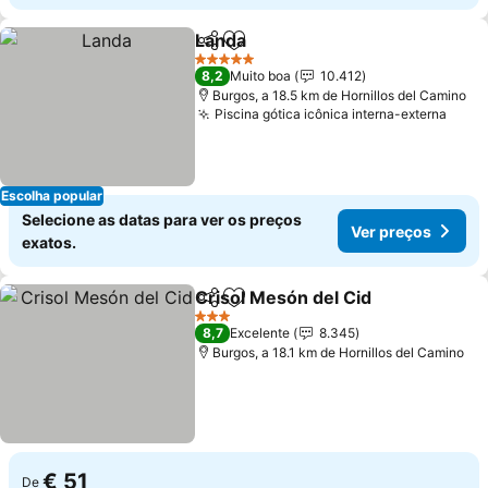
Landa
Partilhar
Adicionar aos favoritos
5 Estrelas
8,2
Muito boa
10.412
Burgos, a 18.5 km de Hornillos del Camino
Piscina gótica icônica interna-externa
Escolha popular
Selecione as datas para ver os preços
Ver preços
exatos.
Crisol Mesón del Cid
Partilhar
Adicionar aos favoritos
3 Estrelas
8,7
Excelente
8.345
Burgos, a 18.1 km de Hornillos del Camino
€ 51
De