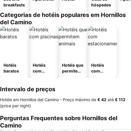
breakfasts
hóspedes
Categorias de hotéis populares em Hornillos
del Camino
Hotéis
Hotéis
Hotéis que
Hotéis
baratos
com
permitem
com
piscinas
animais
estaciona
mento
Intervalo de preços
Hotéis em Hornillos del Camino -
Preço máximo
de
‎€ 42
até
‎€ 112
(price per night)
Perguntas Frequentes sobre Hornillos del
Camino