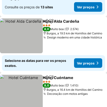
Consulte os preços de
13 sites
Ver preços
Hotel Alda Cardeña
Partilhar
Adicionar aos favoritos
3 Estrelas
8,0
Muito boa
2.574
Burgos, a 19.5 km de Hornillos del Camino
Design moderno em uma cidade histórica
Selecione as datas para ver os preços
Ver preços
exatos.
Hotel Cuéntame
Partilhar
Adicionar aos favoritos
3 Estrelas
8,0
Muito boa
1.410
Burgos, a 16.4 km de Hornillos del Camino
Decoração com motos antigas