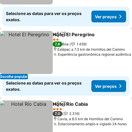
Selecione as datas para ver os preços
Ver preços
exatos.
Hotel El Peregrino
Partilhar
Adicionar aos favoritos
2 Estrelas
7,6
Boa
1.459
Estépar, a 7.3 km de Hornillos del Camino
Experiência gastronômica regional autêntica
Escolha popular
Selecione as datas para ver os preços
Ver preços
exatos.
Hotel Río Cabia
Partilhar
Adicionar aos favoritos
3 Estrelas
7,0
2.316
Cavia, a 8.0 km de Hornillos del Camino
Estacionamento amplo e vigiado 24 horas