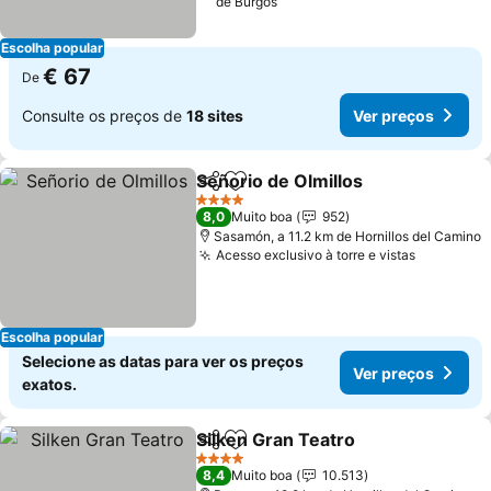
de Burgos
Escolha popular
€ 67
De
Consulte os preços de
18 sites
Ver preços
Señorio de Olmillos
Partilhar
Adicionar aos favoritos
4 Estrelas
8,0
Muito boa
952
Sasamón, a 11.2 km de Hornillos del Camino
Acesso exclusivo à torre e vistas
Escolha popular
Selecione as datas para ver os preços
Ver preços
exatos.
Silken Gran Teatro
Partilhar
Adicionar aos favoritos
4 Estrelas
8,4
Muito boa
10.513