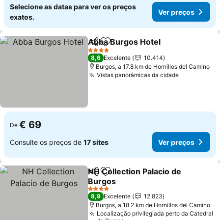
Selecione as datas para ver os preços
Ver preços
exatos.
Abba Burgos Hotel
Partilhar
Adicionar aos favoritos
4 Estrelas
8,6
Excelente
10.414
Burgos, a 17.8 km de Hornillos del Camino
Vistas panorâmicas da cidade
€ 69
De
Consulte os preços de
17 sites
Ver preços
NH Collection Palacio de
Partilhar
Adicionar aos favoritos
Burgos
4 Estrelas
8,9
Excelente
12.823
Burgos, a 18.2 km de Hornillos del Camino
Localização privilegiada perto da Catedral