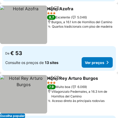
Hotel Azofra
Partilhar
Adicionar aos favoritos
3 Estrelas
8,7
Excelente
5.046
Burgos, a 16.1 km de Hornillos del Camino
Quartos tradicionais com piso de madeira
€ 53
De
Consulte os preços de
13 sites
Ver preços
Hotel Rey Arturo Burgos
Partilhar
Adicionar aos favoritos
3 Estrelas
7,9
Muito boa
6.069
Villagonzalo Pedernales, a 16.3 km de
Hornillos del Camino
Acesso direto às principais rodovias
Escolha popular