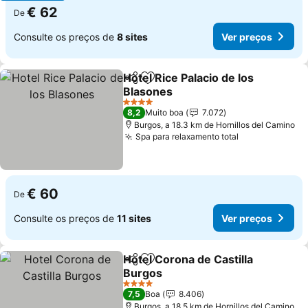
€ 62
De
Consulte os preços de
8 sites
Ver preços
Hotel Rice Palacio de los
Partilhar
Adicionar aos favoritos
Blasones
4 Estrelas
8,2
Muito boa
7.072
Burgos, a 18.3 km de Hornillos del Camino
Spa para relaxamento total
€ 60
De
Consulte os preços de
11 sites
Ver preços
Hotel Corona de Castilla
Partilhar
Adicionar aos favoritos
Burgos
4 Estrelas
7,5
Boa
8.406
Burgos, a 18.5 km de Hornillos del Camino