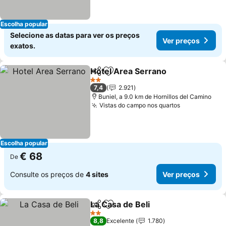
Escolha popular
Selecione as datas para ver os preços
Ver preços
exatos.
Hotel Area Serrano
Partilhar
Adicionar aos favoritos
2 Estrelas
7,4
2.921
Buniel, a 9.0 km de Hornillos del Camino
Vistas do campo nos quartos
Escolha popular
€ 68
De
Consulte os preços de
4 sites
Ver preços
La Casa de Beli
Partilhar
Adicionar aos favoritos
2 Estrelas
8,8
Excelente
1.780