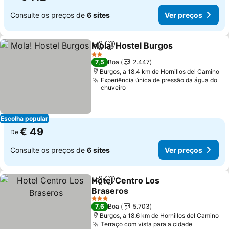
Consulte os preços de
6 sites
Ver preços
Mola! Hostel Burgos
Partilhar
Adicionar aos favoritos
2 Estrelas
7,5
Boa
2.447
Burgos, a 18.4 km de Hornillos del Camino
Experiência única de pressão da água do
chuveiro
Escolha popular
€ 49
De
Consulte os preços de
6 sites
Ver preços
Hotel Centro Los
Partilhar
Adicionar aos favoritos
Braseros
3 Estrelas
7,6
Boa
5.703
Burgos, a 18.6 km de Hornillos del Camino
Terraço com vista para a cidade