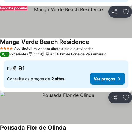
Escolha popular
Partilhar
Ad
Manga Verde Beach Residence
Ver preços
Aparthotel
Acesso direto à praia e atividades
Ver preços
4 Estrelas
9,5
Excelente
1.114
a 11.8 km de Forte de Pau Amarelo
€ 91
De
Consulte os preços de
2 sites
Ver preços
Partilhar
Ad
Pousada Flor de Olinda
Ver preços