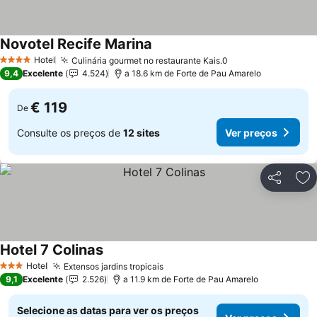
Novotel Recife Marina
Ver preços
Hotel
Culinária gourmet no restaurante Kais.0
Ver preços
4 Estrelas
9,4
Excelente
4.524
a 18.6 km de Forte de Pau Amarelo
€ 119
De
Consulte os preços de
12 sites
Ver preços
Partilhar
Ad
Hotel 7 Colinas
Ver preços
Hotel
Extensos jardins tropicais
Ver preços
3 Estrelas
9,1
Excelente
2.526
a 11.9 km de Forte de Pau Amarelo
Selecione as datas para ver os preços