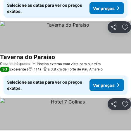
Selecione as datas para ver os preços
Ver preços
exatos.
Partilhar
Ad
Taverna do Paraiso
Ver preços
Casa de hóspedes
Piscina externa com vista para o jardim
Ver preços
9,1
Excelente
114
a 3.8 km de Forte de Pau Amarelo
Selecione as datas para ver os preços
Ver preços
exatos.
Partilhar
Ad