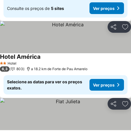
Consulte os preços de
5 sites
Ver preços
Partilhar
Ad
Hotel América
Ver preços
Hotel
2 Estrelas
6,3
803
a 18.2 km de Forte de Pau Amarelo
Selecione as datas para ver os preços
Ver preços
exatos.
Partilhar
Ad