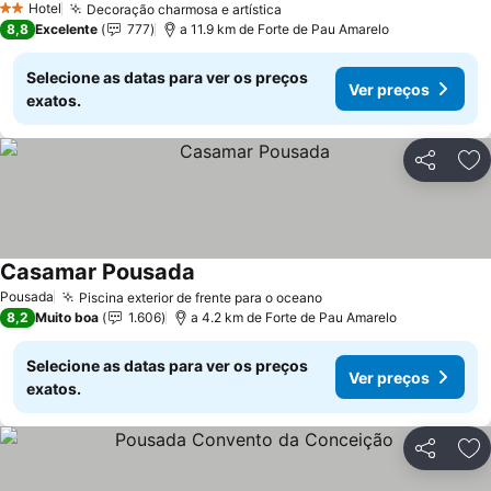
Hotel
Decoração charmosa e artística
Ver preços
2 Estrelas
8,8
Excelente
777
a 11.9 km de Forte de Pau Amarelo
Selecione as datas para ver os preços
Ver preços
exatos.
Partilhar
Ad
Casamar Pousada
Ver preços
Pousada
Piscina exterior de frente para o oceano
Ver preços
8,2
Muito boa
1.606
a 4.2 km de Forte de Pau Amarelo
Selecione as datas para ver os preços
Ver preços
exatos.
Partilhar
Ad