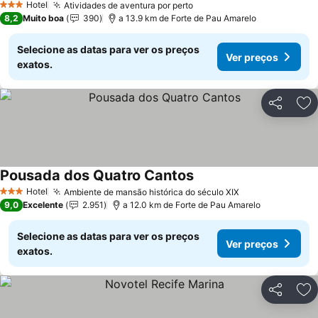
Hotel
Atividades de aventura por perto
Ver preços
3 Estrelas
8,2
Muito boa
390
a 13.9 km de Forte de Pau Amarelo
Selecione as datas para ver os preços
Ver preços
exatos.
Partilhar
Ad
Pousada dos Quatro Cantos
Ver preços
Hotel
Ambiente de mansão histórica do século XIX
Ver preços
3 Estrelas
9,0
Excelente
2.951
a 12.0 km de Forte de Pau Amarelo
Selecione as datas para ver os preços
Ver preços
exatos.
Partilhar
Ad