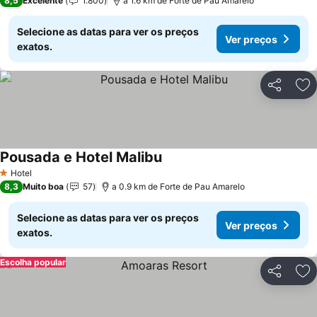
8,5
Excelente
1.800
a 1.6 km de Forte de Pau Amarelo
Selecione as datas para ver os preços
Ver preços
exatos.
Partilhar
Ad
Pousada e Hotel Malibu
Ver preços
Hotel
1 Estrelas
8,3
Muito boa
57
a 0.9 km de Forte de Pau Amarelo
Selecione as datas para ver os preços
Ver preços
exatos.
Escolha popular
Partilhar
Ad