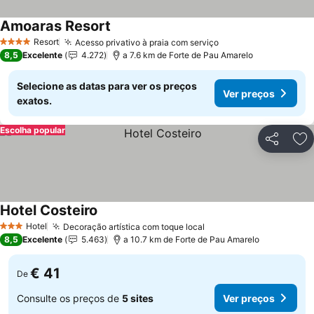
Amoaras Resort
Ver preços
Resort
Acesso privativo à praia com serviço
Ver preços
4 Estrelas
8,5
Excelente
4.272
a 7.6 km de Forte de Pau Amarelo
Selecione as datas para ver os preços
Ver preços
exatos.
Escolha popular
Partilhar
Ad
Hotel Costeiro
Ver preços
Hotel
Decoração artística com toque local
Ver preços
3 Estrelas
8,5
Excelente
5.463
a 10.7 km de Forte de Pau Amarelo
€ 41
De
Consulte os preços de
5 sites
Ver preços