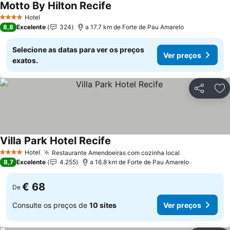
Motto By Hilton Recife
Ver preços
Hotel
4 Estrelas
8,8
Excelente
324
a 17.7 km de Forte de Pau Amarelo
Selecione as datas para ver os preços
Ver preços
exatos.
Partilhar
Ad
Villa Park Hotel Recife
Ver preços
Hotel
Restaurante Amendoeiras com cozinha local
Ver preços
4 Estrelas
8,7
Excelente
4.255
a 16.8 km de Forte de Pau Amarelo
€ 68
De
Consulte os preços de
10 sites
Ver preços