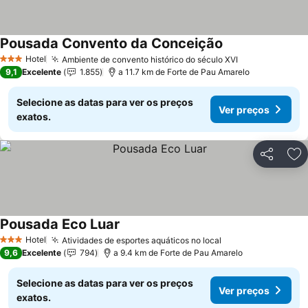
Pousada Convento da Conceição
Ver preços
Hotel
Ambiente de convento histórico do século XVI
Ver preços
3 Estrelas
9,1
Excelente
1.855
a 11.7 km de Forte de Pau Amarelo
Selecione as datas para ver os preços
Ver preços
exatos.
Partilhar
Ad
Pousada Eco Luar
Ver preços
Hotel
Atividades de esportes aquáticos no local
Ver preços
3 Estrelas
9,6
Excelente
794
a 9.4 km de Forte de Pau Amarelo
Selecione as datas para ver os preços
Ver preços
exatos.