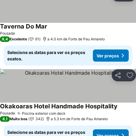
Taverna Do Mar
Ver preços
Pousada
9,4
Excelente
61
a 4.0 km de Forte de Pau Amarelo
Selecione as datas para ver os preços
Ver preços
exatos.
Partilhar
Ad
Okakoaras Hotel Handmade Hospitality
Ver pre
Pousada
Piscina exterior com deck
Ver preços
8,1
Muito boa
342
a 5.3 km de Forte de Pau Amarelo
Selecione as datas para ver os preços
Ver preços