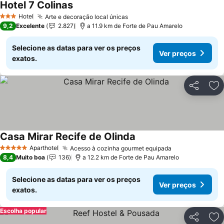
Hotel 7 Colinas
Ver preços
Hotel
Arte e decoração local únicas
Ver preços
3 Estrelas
9,2
Excelente
2.827
a 11.9 km de Forte de Pau Amarelo
Selecione as datas para ver os preços
Ver preços
exatos.
Partilhar
Ad
Casa Mirar Recife de Olinda
Ver preços
Aparthotel
Acesso à cozinha gourmet equipada
Ver preços
5 Estrelas
8,4
Muito boa
136
a 12.2 km de Forte de Pau Amarelo
Selecione as datas para ver os preços
Ver preços
exatos.
Escolha popular
Partilhar
Ad