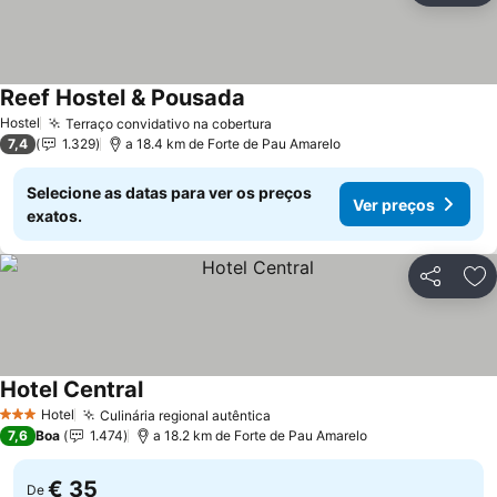
Reef Hostel & Pousada
Ver preços
Hostel
Terraço convidativo na cobertura
Ver preços
7,4
1.329
a 18.4 km de Forte de Pau Amarelo
Selecione as datas para ver os preços
Ver preços
exatos.
Partilhar
Ad
Hotel Central
Ver preços
Hotel
Culinária regional autêntica
Ver preços
3 Estrelas
7,6
Boa
1.474
a 18.2 km de Forte de Pau Amarelo
€ 35
De