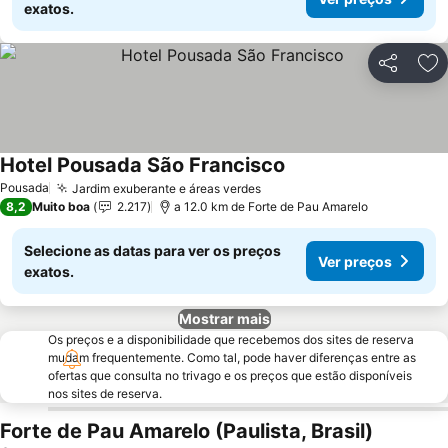
exatos.
Partilhar
Ad
Hotel Pousada São Francisco
Ver preços
Pousada
Jardim exuberante e áreas verdes
Ver preços
8,2
Muito boa
2.217
a 12.0 km de Forte de Pau Amarelo
Selecione as datas para ver os preços
Ver preços
exatos.
Mostrar mais
Os preços e a disponibilidade que recebemos dos sites de reserva
mudam frequentemente. Como tal, pode haver diferenças entre as
ofertas que consulta no trivago e os preços que estão disponíveis
nos sites de reserva.
Forte de Pau Amarelo (Paulista, Brasil)