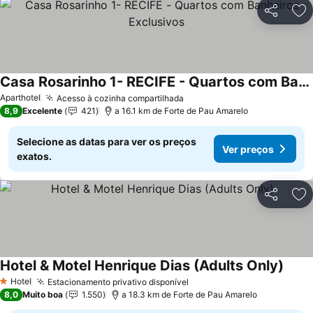
Partilhar
Ad
Casa Rosarinho 1- RECIFE - Quartos com Banheiros Exclusivos
Ver preços
Aparthotel
Acesso à cozinha compartilhada
Ver preços
8,9
Excelente
421
a 16.1 km de Forte de Pau Amarelo
Selecione as datas para ver os preços
Ver preços
exatos.
Partilhar
Ad
Hotel & Motel Henrique Dias (Adults Only)
Ver p
Hotel
Estacionamento privativo disponível
Ver preços
1 Estrelas
8,0
Muito boa
1.550
a 18.3 km de Forte de Pau Amarelo