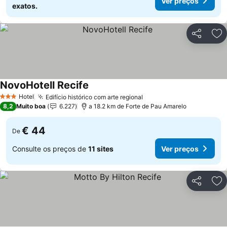
Ver preços
exatos.
Partilhar
Ad
NovoHotell Recife
Ver preços
Hotel
Edifício histórico com arte regional
Ver preços
3 Estrelas
8,2
Muito boa
6.227
a 18.2 km de Forte de Pau Amarelo
€ 44
De
Consulte os preços de
11 sites
Ver preços
Partilhar
Ad