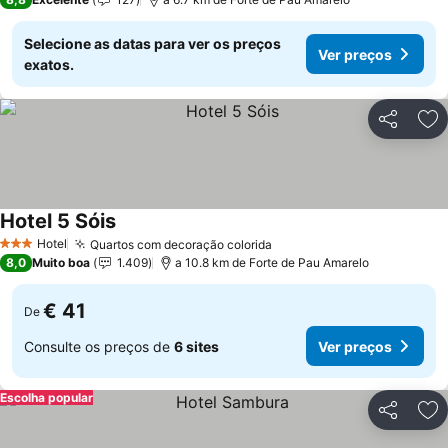
Selecione as datas para ver os preços
Ver preços
exatos.
Partilhar
Ad
Hotel 5 Sóis
Ver preços
Hotel
Quartos com decoração colorida
Ver preços
3 Estrelas
8,0
Muito boa
1.409
a 10.8 km de Forte de Pau Amarelo
€ 41
De
Consulte os preços de
6 sites
Ver preços
Escolha popular
Partilhar
Ad