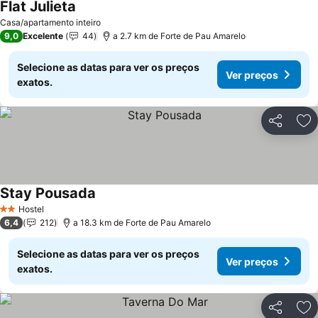
Flat Julieta
Ver preços
Casa/apartamento inteiro
9,0
Excelente
44
a 2.7 km de Forte de Pau Amarelo
Selecione as datas para ver os preços
Ver preços
exatos.
Partilhar
Ad
Stay Pousada
Ver preços
Hostel
2 Estrelas
6,4
212
a 18.3 km de Forte de Pau Amarelo
Selecione as datas para ver os preços
Ver preços
exatos.
Partilhar
Ad