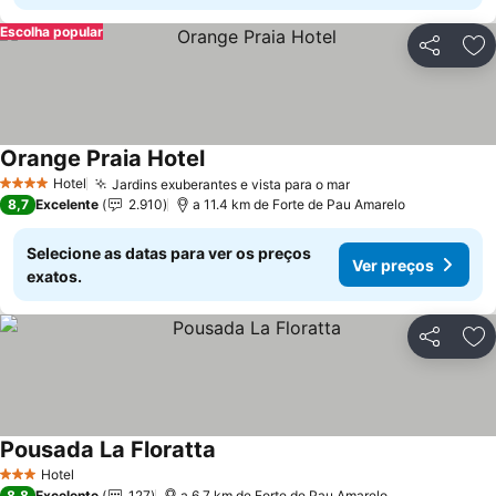
Escolha popular
Partilhar
Ad
Orange Praia Hotel
Ver preços
Hotel
Jardins exuberantes e vista para o mar
Ver preços
4 Estrelas
8,7
Excelente
2.910
a 11.4 km de Forte de Pau Amarelo
Selecione as datas para ver os preços
Ver preços
exatos.
Partilhar
Ad
Pousada La Floratta
Ver preços
Hotel
3 Estrelas
8,8
Excelente
127
a 6.7 km de Forte de Pau Amarelo