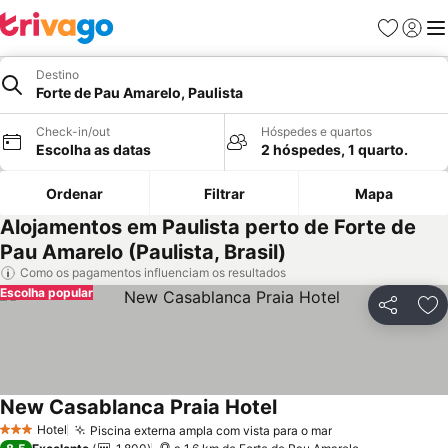
Favoritos
Iniciar
Me
Destino
Forte de Pau Amarelo, Paulista
Check-in/out
Hóspedes e quartos
Escolha as datas
2 hóspedes, 1 quarto.
Ordenar
Filtrar
Mapa
Alojamentos em Paulista perto de Forte de
Pau Amarelo (Paulista, Brasil)
Como os pagamentos influenciam os resultados
Escolha popular
Partilhar
Ad
New Casablanca Praia Hotel
Ver preços
Hotel
Piscina externa ampla com vista para o mar
Ver preços
3 Estrelas