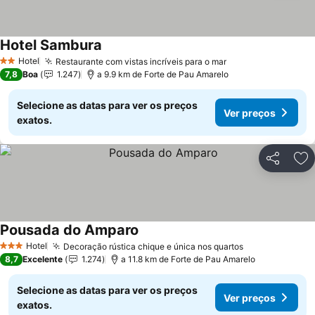
Hotel Sambura
Ver preços
Hotel
Restaurante com vistas incríveis para o mar
Ver preços
2 Estrelas
7,8
Boa
1.247
a 9.9 km de Forte de Pau Amarelo
Selecione as datas para ver os preços
Ver preços
exatos.
Partilhar
Ad
Pousada do Amparo
Ver preços
Hotel
Decoração rústica chique e única nos quartos
Ver preços
3 Estrelas
8,7
Excelente
1.274
a 11.8 km de Forte de Pau Amarelo
Selecione as datas para ver os preços
Ver preços
exatos.