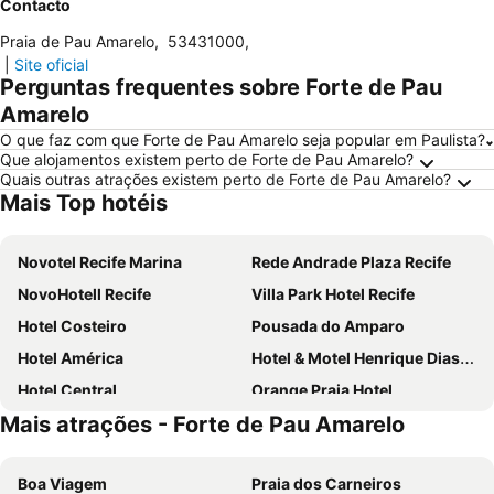
Contacto
Praia de Pau Amarelo
,
53431000
,
|
Site oficial
Perguntas frequentes sobre Forte de Pau
Amarelo
O que faz com que Forte de Pau Amarelo seja popular em Paulista?
Que alojamentos existem perto de Forte de Pau Amarelo?
Quais outras atrações existem perto de Forte de Pau Amarelo?
Mais Top hotéis
Novotel Recife Marina
Rede Andrade Plaza Recife
NovoHotell Recife
Villa Park Hotel Recife
Hotel Costeiro
Pousada do Amparo
Hotel América
Hotel & Motel Henrique Dias (Adults Only)
Hotel Central
Orange Praia Hotel
Mais atrações - Forte de Pau Amarelo
Hotel 5 Sóis
Hotel Othon Suites Recife Metrópolis
Motto By Hilton Recife
New Casablanca Praia Hotel
Boa Viagem
Praia dos Carneiros
Pousada Convento da Conceição
Pousada dos Quatro Cantos