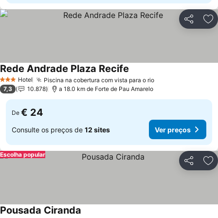
Partilhar
Ad
Rede Andrade Plaza Recife
Ver preços
Hotel
Piscina na cobertura com vista para o rio
Ver preços
3 Estrelas
7,3
10.878
a 18.0 km de Forte de Pau Amarelo
€ 24
De
Consulte os preços de
12 sites
Ver preços
Escolha popular
Partilhar
Ad
Pousada Ciranda
Ver preços