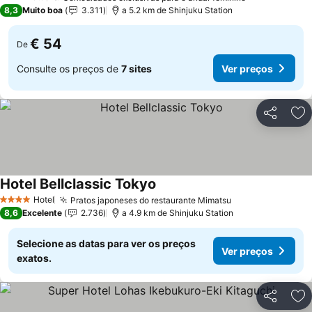
3 Estrelas
8,3
Muito boa
3.311
a 5.2 km de Shinjuku Station
€ 54
De
Consulte os preços de
7 sites
Ver preços
Partilhar
Ad
Hotel Bellclassic Tokyo
Hotel
Pratos japoneses do restaurante Mimatsu
4 Estrelas
8,6
Excelente
2.736
a 4.9 km de Shinjuku Station
Selecione as datas para ver os preços
Ver preços
exatos.
Partilhar
Ad