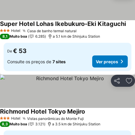
Super Hotel Lohas Ikebukuro-Eki Kitaguchi
Hotel
Casa de banho termal natural
3 Estrelas
8,1
Muito boa
6.285
a 5.1 km de Shinjuku Station
€ 53
De
Consulte os preços de
7 sites
Ver preços
Partilhar
Ad
Richmond Hotel Tokyo Mejiro
Hotel
Vistas panorâmicas do Monte Fuji
3 Estrelas
8,3
Muito boa
3.121
a 3.5 km de Shinjuku Station