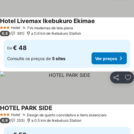
Hotel Livemax Ikebukuro Ekimae
Hotel
TVs modernas de tela plana
3 Estrelas
6,8
391
a 0.6 km de Ikebukuro Station
€ 48
De
Consulte os preços de
5 sites
Ver preços
Partilhar
Ad
HOTEL PARK SIDE
Hotel
Design de quarto convidativo e itens essenciais
3 Estrelas
6,9
253
a 0.5 km de Ikebukuro Station