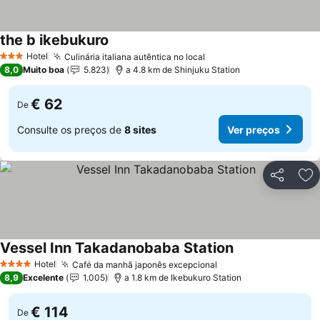
the b ikebukuro
Hotel
Culinária italiana autêntica no local
3 Estrelas
8,0
Muito boa
5.823
a 4.8 km de Shinjuku Station
€ 62
De
Consulte os preços de
8 sites
Ver preços
Partilhar
Ad
Vessel Inn Takadanobaba Station
Hotel
Café da manhã japonês excepcional
4 Estrelas
8,9
Excelente
1.005
a 1.8 km de Ikebukuro Station
€ 114
De