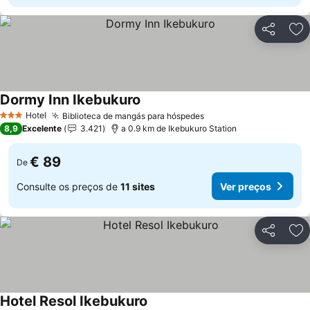
Partilhar
Ad
Dormy Inn Ikebukuro
Hotel
Biblioteca de mangás para hóspedes
3 Estrelas
8,9
Excelente
3.421
a 0.9 km de Ikebukuro Station
€ 89
De
Consulte os preços de
11 sites
Ver preços
Partilhar
Ad
Hotel Resol Ikebukuro