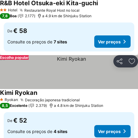
R&B Hotel Otsuka-eki Kita-guchi
Hotel
Restaurante Royal Host no local
2 Estrelas
7,8
Boa
2.177
a 4.9 km de Shinjuku Station
€ 58
De
Consulte os preços de
7 sites
Ver preços
Escolha popular
Partilhar
Ad
Kimi Ryokan
Ryokan
Decoração japonesa tradicional
1 Estrelas
8,5
Excelente
2.379
a 4.8 km de Shinjuku Station
€ 52
De
Consulte os preços de
4 sites
Ver preços