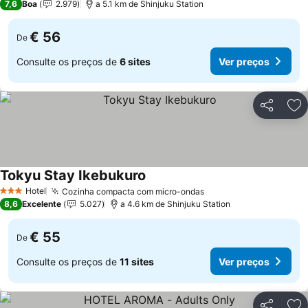
7,6
Boa
2.979
a 5.1 km de Shinjuku Station
€ 56
De
Consulte os preços de
6 sites
Ver preços
Partilhar
Ad
Tokyu Stay Ikebukuro
Hotel
Cozinha compacta com micro-ondas
3 Estrelas
8,6
Excelente
5.027
a 4.6 km de Shinjuku Station
€ 55
De
Consulte os preços de
11 sites
Ver preços