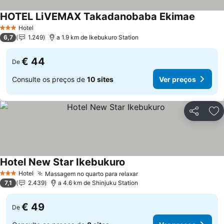
HOTEL LiVEMAX Takadanobaba Ekimae
Hotel
3 Estrelas
6,7
1.249
a 1.9 km de Ikebukuro Station
€ 44
De
Consulte os preços de
10 sites
Ver preços
Partilhar
Ad
Hotel New Star Ikebukuro
Hotel
Massagem no quarto para relaxar
3 Estrelas
7,1
2.439
a 4.6 km de Shinjuku Station
€ 49
De