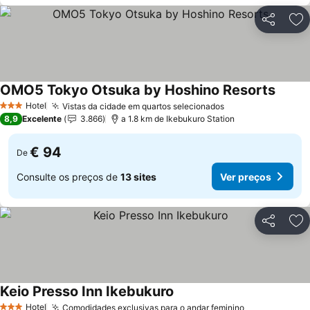
Partilhar
Ad
OMO5 Tokyo Otsuka by Hoshino Resorts
Hotel
Vistas da cidade em quartos selecionados
3 Estrelas
8,9
Excelente
3.866
a 1.8 km de Ikebukuro Station
€ 94
De
Consulte os preços de
13 sites
Ver preços
Partilhar
Ad
Keio Presso Inn Ikebukuro
Hotel
Comodidades exclusivas para o andar feminino