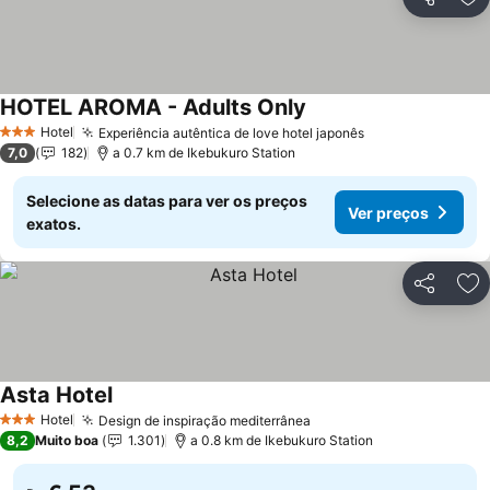
Partilhar
Ad
HOTEL AROMA - Adults Only
Hotel
Experiência autêntica de love hotel japonês
3 Estrelas
7,0
182
a 0.7 km de Ikebukuro Station
Selecione as datas para ver os preços
Ver preços
exatos.
Partilhar
Ad
Asta Hotel
Hotel
Design de inspiração mediterrânea
3 Estrelas
8,2
Muito boa
1.301
a 0.8 km de Ikebukuro Station