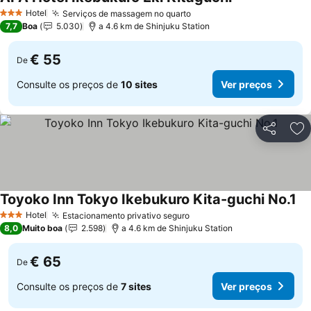
Hotel
Serviços de massagem no quarto
3 Estrelas
7,7
Boa
5.030
a 4.6 km de Shinjuku Station
€ 55
De
Consulte os preços de
10 sites
Ver preços
Partilhar
Ad
Toyoko Inn Tokyo Ikebukuro Kita-guchi No.1
Hotel
Estacionamento privativo seguro
3 Estrelas
8,0
Muito boa
2.598
a 4.6 km de Shinjuku Station
€ 65
De
Consulte os preços de
7 sites
Ver preços