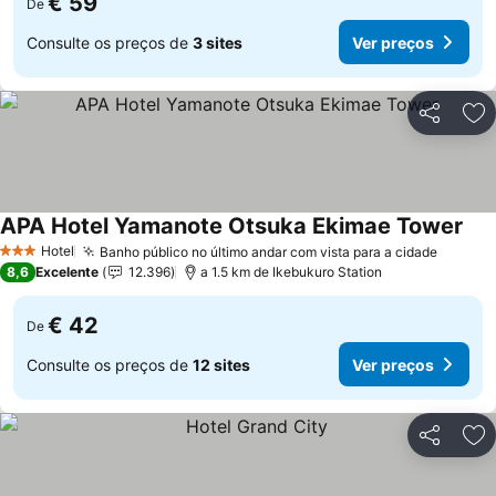
€ 59
De
Consulte os preços de
3 sites
Ver preços
Partilhar
Ad
APA Hotel Yamanote Otsuka Ekimae Tower
Hotel
Banho público no último andar com vista para a cidade
3 Estrelas
8,6
Excelente
12.396
a 1.5 km de Ikebukuro Station
€ 42
De
Consulte os preços de
12 sites
Ver preços
Partilhar
Ad