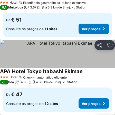
Hotel
Experiência gastronômica italiana exclusiva
3 Estrelas
8,1
Muito boa
3.672
a 5.3 km de Shinjuku Station
€ 51
De
Consulte os preços de
11 sites
Ver preços
Partilhar
Ad
APA Hotel Tokyo Itabashi Ekimae
Hotel
Check-in automático eficiente
3 Estrelas
7,5
Boa
4.905
a 6.3 km de Shinjuku Station
€ 47
De
Consulte os preços de
12 sites
Ver preços