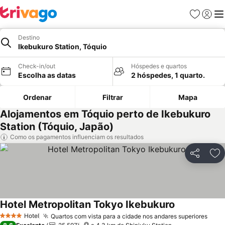
Favoritos
Iniciar
Me
Destino
Ikebukuro Station, Tóquio
Check-in/out
Hóspedes e quartos
Escolha as datas
2 hóspedes, 1 quarto.
Ordenar
Filtrar
Mapa
Alojamentos em Tóquio perto de Ikebukuro
Station (Tóquio, Japão)
Como os pagamentos influenciam os resultados
Partilhar
Ad
Hotel Metropolitan Tokyo Ikebukuro
Hotel
Quartos com vista para a cidade nos andares superiores
4 Estrelas