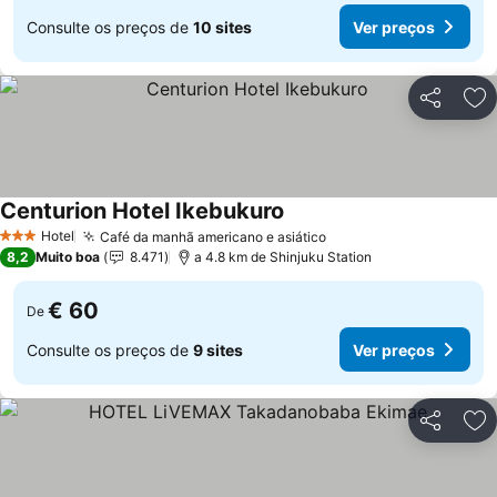
Consulte os preços de
10 sites
Ver preços
Partilhar
Ad
Centurion Hotel Ikebukuro
Hotel
Café da manhã americano e asiático
3 Estrelas
8,2
Muito boa
8.471
a 4.8 km de Shinjuku Station
€ 60
De
Consulte os preços de
9 sites
Ver preços
Partilhar
Ad