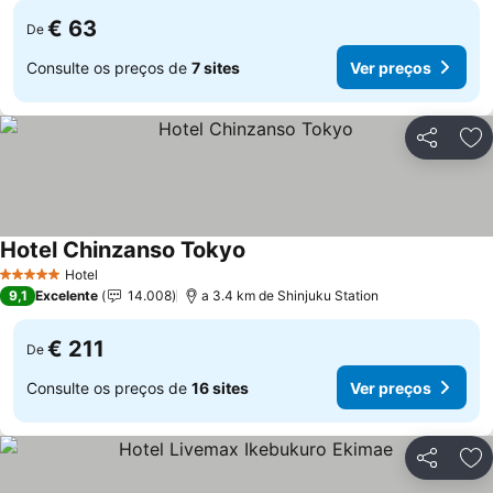
€ 63
De
Consulte os preços de
7 sites
Ver preços
Partilhar
Ad
Hotel Chinzanso Tokyo
Hotel
5 Estrelas
9,1
Excelente
14.008
a 3.4 km de Shinjuku Station
€ 211
De
Consulte os preços de
16 sites
Ver preços
Partilhar
Ad