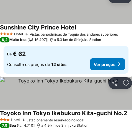
Partilhar
Ad
Sunshine City Prince Hotel
Hotel
Vistas panorâmicas de Tóquio dos andares superiores
4 Estrelas
8,2
Muito boa
16.407
a 5.3 km de Shinjuku Station
€ 62
De
Consulte os preços de
12 sites
Ver preços
Partilhar
Ad
Toyoko Inn Tokyo Ikebukuro Kita-guchi No.2
Hotel
Estacionamento reservado no local
3 Estrelas
7,9
Boa
4.710
a 4.9 km de Shinjuku Station