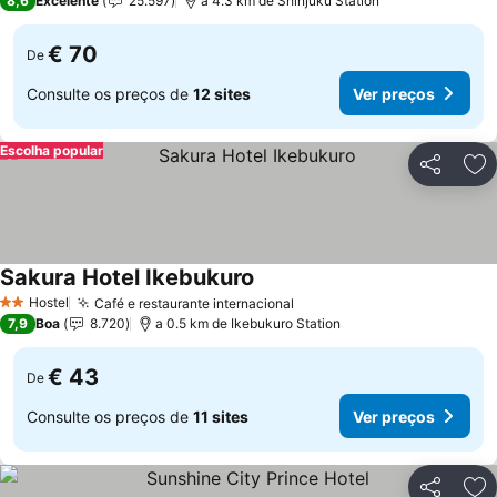
8,6
Excelente
25.597
a 4.3 km de Shinjuku Station
€ 70
De
Consulte os preços de
12 sites
Ver preços
Escolha popular
Partilhar
Ad
Sakura Hotel Ikebukuro
Hostel
Café e restaurante internacional
2 Estrelas
7,9
Boa
8.720
a 0.5 km de Ikebukuro Station
€ 43
De
Consulte os preços de
11 sites
Ver preços