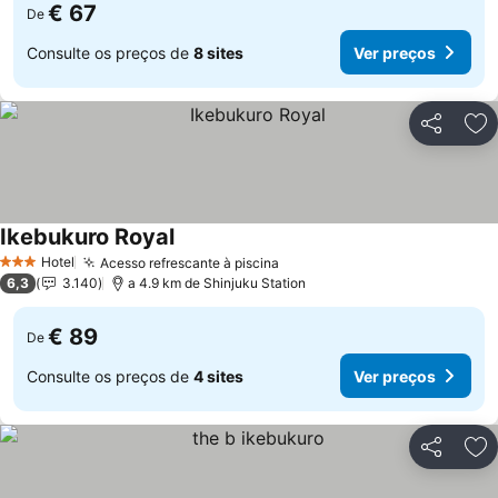
€ 67
De
Consulte os preços de
8 sites
Ver preços
Partilhar
Ad
Ikebukuro Royal
Hotel
Acesso refrescante à piscina
3 Estrelas
6,3
3.140
a 4.9 km de Shinjuku Station
€ 89
De
Consulte os preços de
4 sites
Ver preços
Partilhar
Ad