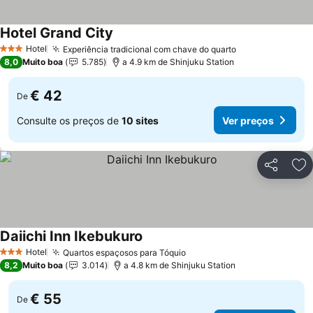
Hotel Grand City
Hotel
Experiência tradicional com chave do quarto
3 Estrelas
8,0
Muito boa
5.785
a 4.9 km de Shinjuku Station
€ 42
De
Consulte os preços de
10 sites
Ver preços
Partilhar
Ad
Daiichi Inn Ikebukuro
Hotel
Quartos espaçosos para Tóquio
3 Estrelas
8,2
Muito boa
3.014
a 4.8 km de Shinjuku Station
€ 55
De