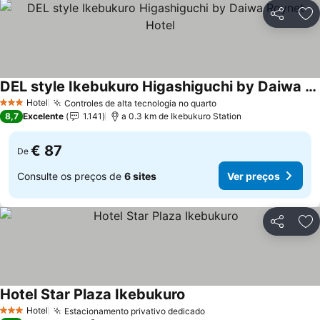
Partilhar
Ad
DEL style Ikebukuro Higashiguchi by Daiwa Roynet Hotel
Hotel
Controles de alta tecnologia no quarto
3 Estrelas
8,7
Excelente
1.141
a 0.3 km de Ikebukuro Station
€ 87
De
Consulte os preços de
6 sites
Ver preços
Partilhar
Ad
Hotel Star Plaza Ikebukuro
Hotel
Estacionamento privativo dedicado
3 Estrelas