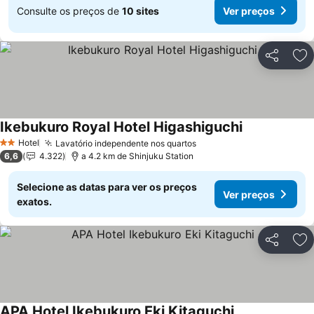
Consulte os preços de
10 sites
Ver preços
Partilhar
Ad
Ikebukuro Royal Hotel Higashiguchi
Hotel
Lavatório independente nos quartos
2 Estrelas
6,6
4.322
a 4.2 km de Shinjuku Station
Selecione as datas para ver os preços
Ver preços
exatos.
Partilhar
Ad
APA Hotel Ikebukuro Eki Kitaguchi