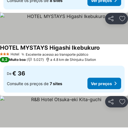
Consulte os preços de
8 sites
Ver preços
Partilhar
Ad
HOTEL MYSTAYS Higashi Ikebukuro
Hotel
Excelente acesso ao transporte público
3 Estrelas
8,2
Muito boa
5.027
a 4.8 km de Shinjuku Station
€ 36
De
Consulte os preços de
7 sites
Ver preços
Partilhar
Ad