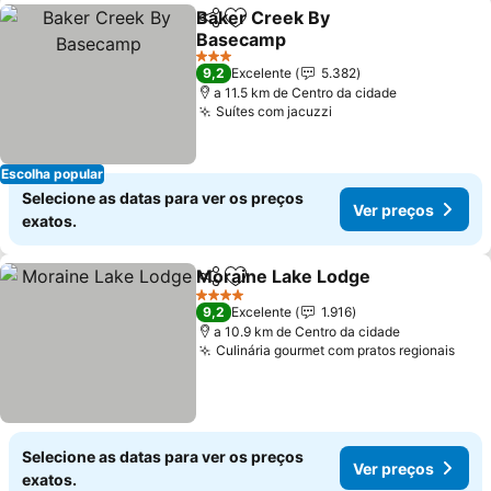
Baker Creek By
Partilhar
Adicionar aos favoritos
Basecamp
Ver preços
3 Estrelas
9,2
Excelente
5.382
a 11.5 km de Centro da cidade
Suítes com jacuzzi
Ver preços
Escolha popular
Selecione as datas para ver os preços
Ver preços
exatos.
Moraine Lake Lodge
Partilhar
Adicionar aos favoritos
Ver p
4 Estrelas
9,2
Excelente
1.916
a 10.9 km de Centro da cidade
Culinária gourmet com pratos regionais
Ver 
Selecione as datas para ver os preços
Ver preços
exatos.