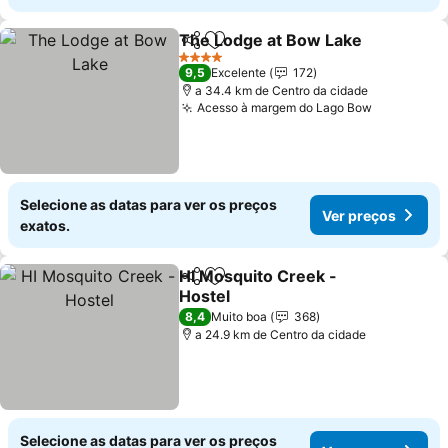
The Lodge at Bow Lake
Partilhar
Adicionar aos favoritos
Ve
4 Estrelas
9,5
Excelente
172
a 34.4 km de Centro da cidade
Acesso à margem do Lago Bow
Ver preço
Selecione as datas para ver os preços
Ver preços
exatos.
HI Mosquito Creek -
Partilhar
Adicionar aos favoritos
Hostel
Ver preços
8,4
Muito boa
368
a 24.9 km de Centro da cidade
Selecione as datas para ver os preços