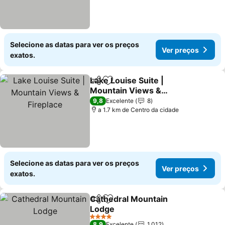
Selecione as datas para ver os preços
Ver preços
exatos.
Lake Louise Suite |
Partilhar
Adicionar aos favoritos
Mountain Views &
Fireplace
Ver preços
9,8
Excelente
8
a 1.7 km de Centro da cidade
Selecione as datas para ver os preços
Ver preços
exatos.
Cathedral Mountain
Partilhar
Adicionar aos favoritos
Lodge
Ver preços
4 Estrelas
8,9
Excelente
1.012