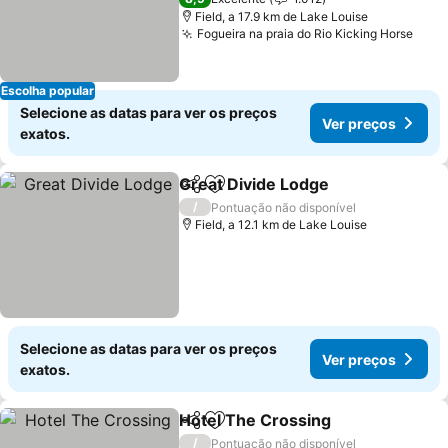
Field, a 17.9 km de Lake Louise
Fogueira na praia do Rio Kicking Horse
Ver 
Escolha popular
Selecione as datas para ver os preços
Ver preços
exatos.
Great Divide Lodge
Partilhar
Adicionar aos favoritos
Ver pr
/
Pontuação não disponível
Field, a 12.1 km de Lake Louise
Selecione as datas para ver os preços
Ver preços
exatos.
Hotel The Crossing
Partilhar
Adicionar aos favoritos
Ver pr
/
Pontuação não disponível