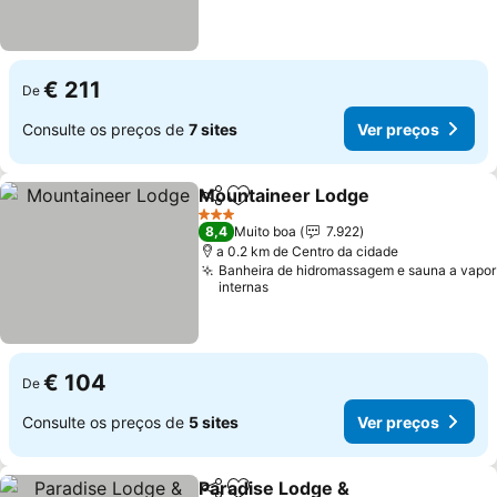
€ 211
De
Consulte os preços de
7 sites
Ver preços
Mountaineer Lodge
Partilhar
Adicionar aos favoritos
Ver pr
3 Estrelas
8,4
Muito boa
7.922
a 0.2 km de Centro da cidade
Banheira de hidromassagem e sauna a vapor
internas
€ 104
De
Consulte os preços de
5 sites
Ver preços
Paradise Lodge &