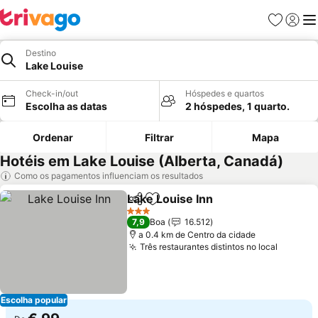
Favoritos
Iniciar
Me
Destino
Lake Louise
Check-in/out
Hóspedes e quartos
Escolha as datas
2 hóspedes, 1 quarto.
Ordenar
Filtrar
Mapa
Hotéis em Lake Louise (Alberta, Canadá)
Como os pagamentos influenciam os resultados
Lake Louise Inn
Partilhar
Adicionar aos favoritos
Ver preços
3 Estrelas
7,9
Boa
16.512
a 0.4 km de Centro da cidade
Três restaurantes distintos no local
Ver pre
Escolha popular