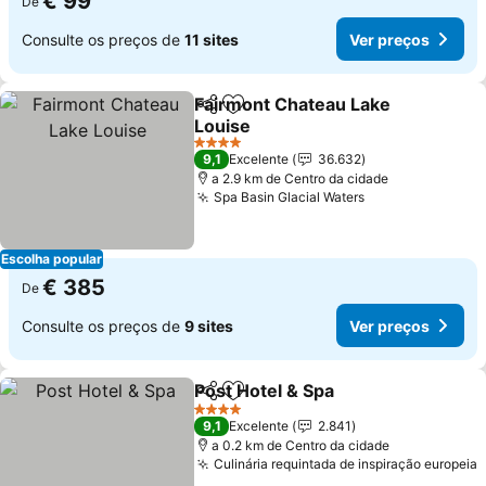
€ 99
De
Consulte os preços de
11 sites
Ver preços
Fairmont Chateau Lake
Partilhar
Adicionar aos favoritos
Louise
Ver preços
4 Estrelas
9,1
Excelente
36.632
a 2.9 km de Centro da cidade
Spa Basin Glacial Waters
Ver preços
Escolha popular
€ 385
De
Consulte os preços de
9 sites
Ver preços
Post Hotel & Spa
Partilhar
Adicionar aos favoritos
Ver preço
4 Estrelas
9,1
Excelente
2.841
a 0.2 km de Centro da cidade
Culinária requintada de inspiração europeia
V