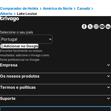
Comparador de Hotéis
América do Norte
Canadá
Alberta
Lake Louise
Facebook
Twitter
Insta
Yo
Selecione o seu país
Adicionar no Google
Encontre facilmente os nossos
resultados: adicione o trivago como
fonte preferencial no Google.
Empresa
Os nossos produtos
Termos e políticas
Suporte