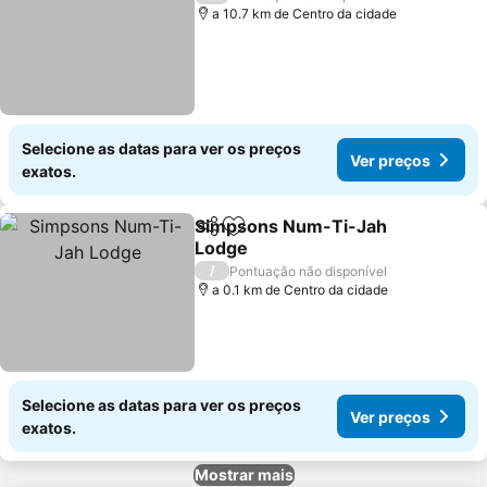
a 10.7 km de Centro da cidade
Selecione as datas para ver os preços
Ver preços
exatos.
Simpsons Num-Ti-Jah
Partilhar
Adicionar aos favoritos
Lodge
Ver preços
/
Pontuação não disponível
a 0.1 km de Centro da cidade
Selecione as datas para ver os preços
Ver preços
exatos.
Mostrar mais