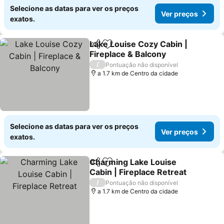
Selecione as datas para ver os preços
Ver preços
exatos.
Lake Louise Cozy Cabin |
Partilhar
Adicionar aos favoritos
Fireplace & Balcony
Ver preços
/
Pontuação não disponível
a 1.7 km de Centro da cidade
Selecione as datas para ver os preços
Ver preços
exatos.
Charming Lake Louise
Partilhar
Adicionar aos favoritos
Cabin | Fireplace Retreat
Ver preços
/
Pontuação não disponível
a 1.7 km de Centro da cidade