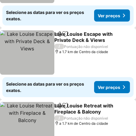
Selecione as datas para ver os preços
Ver preços
exatos.
Lake Louise Escape with
Partilhar
Adicionar aos favoritos
Private Deck & Views
Ver preços
/
Pontuação não disponível
a 1.7 km de Centro da cidade
Selecione as datas para ver os preços
Ver preços
exatos.
Lake Louise Retreat with
Partilhar
Adicionar aos favoritos
Fireplace & Balcony
Ver preços
/
Pontuação não disponível
a 1.7 km de Centro da cidade