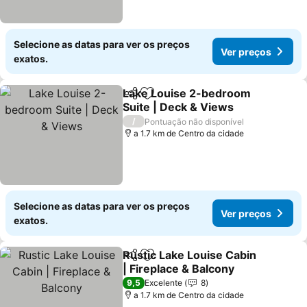
Selecione as datas para ver os preços
Ver preços
exatos.
Lake Louise 2-bedroom
Partilhar
Adicionar aos favoritos
Suite | Deck & Views
Ver preços
/
Pontuação não disponível
a 1.7 km de Centro da cidade
Selecione as datas para ver os preços
Ver preços
exatos.
Rustic Lake Louise Cabin
Partilhar
Adicionar aos favoritos
| Fireplace & Balcony
Ver preços
9,5
Excelente
8
a 1.7 km de Centro da cidade