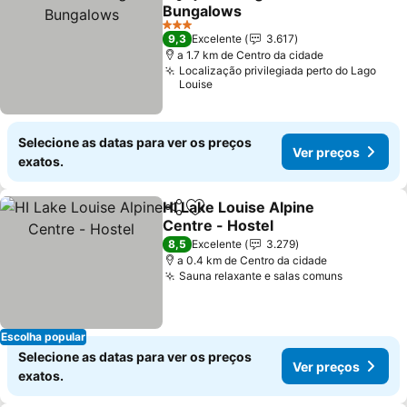
Partilhar
Adicionar aos favoritos
Bungalows
Ver preços
3 Estrelas
9,3
Excelente
3.617
a 1.7 km de Centro da cidade
Localização privilegiada perto do Lago
Louise
Selecione as datas para ver os preços
Ver preços
exatos.
HI Lake Louise Alpine
Partilhar
Adicionar aos favoritos
Centre - Hostel
Ver preços
8,5
Excelente
3.279
a 0.4 km de Centro da cidade
Sauna relaxante e salas comuns
Ver preç
Escolha popular
Selecione as datas para ver os preços
Ver preços
exatos.