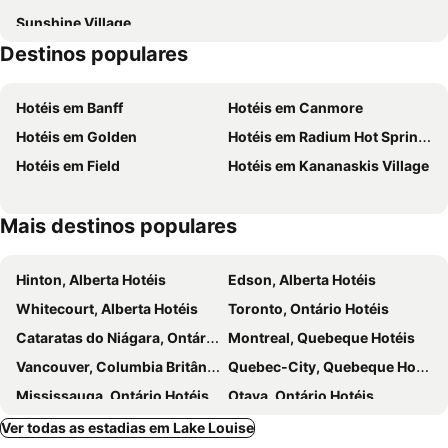
Sunshine Village
Destinos populares
Hotéis em Banff
Hotéis em Canmore
Hotéis em Golden
Hotéis em Radium Hot Springs
Hotéis em Field
Hotéis em Kananaskis Village
Mais destinos populares
Hinton, Alberta Hotéis
Edson, Alberta Hotéis
Whitecourt, Alberta Hotéis
Toronto, Ontário Hotéis
Cataratas do Niágara, Ontário Hotéis
Montreal, Quebeque Hotéis
Vancouver, Columbia Britânica Hotéis
Quebec-City, Quebeque Hotéis
Mississauga, Ontário Hotéis
Otava, Ontário Hotéis
Jasper, Alberta Hotéis
London, Ontário Hotéis
Ver todas as estadias em Lake Louise