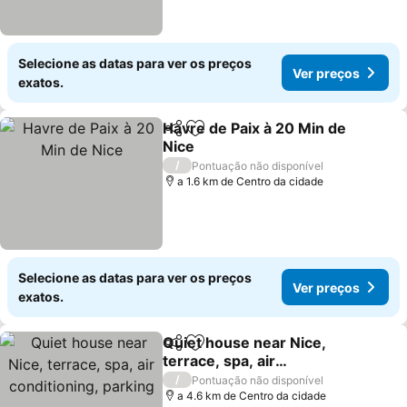
Selecione as datas para ver os preços
Ver preços
exatos.
Havre de Paix à 20 Min de
Partilhar
Adicionar aos favoritos
Nice
Ver preços
/
Pontuação não disponível
a 1.6 km de Centro da cidade
Selecione as datas para ver os preços
Ver preços
exatos.
Quiet house near Nice,
Partilhar
Adicionar aos favoritos
terrace, spa, air
conditioning, parking
Ver preços
/
Pontuação não disponível
a 4.6 km de Centro da cidade