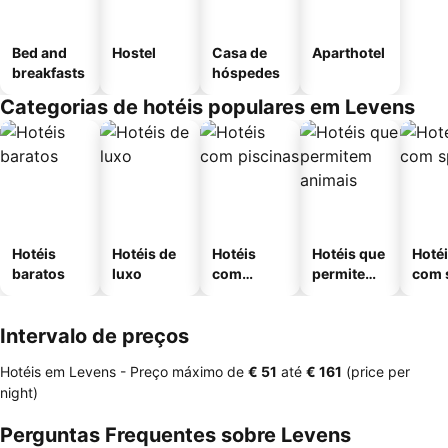
Bed and
Hostel
Casa de
Aparthotel
breakfasts
hóspedes
Categorias de hotéis populares em Levens
Hotéis
Hotéis de
Hotéis
Hotéis que
Hoté
baratos
luxo
com
permitem
com 
piscinas
animais
Intervalo de preços
Hotéis em Levens -
Preço máximo
de
‎€ 51
até
‎€ 161
(price per
night)
Perguntas Frequentes sobre Levens