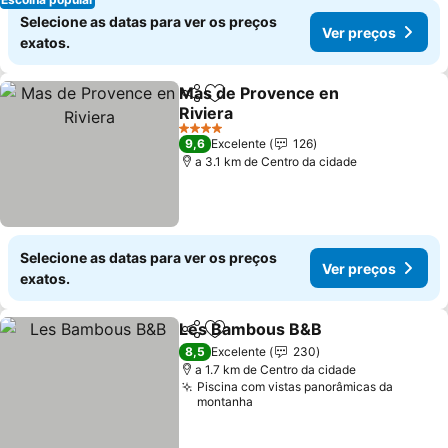
Selecione as datas para ver os preços
Ver preços
exatos.
Mas de Provence en
Partilhar
Adicionar aos favoritos
Riviera
Ver preços
4 Estrelas
9,6
Excelente
126
a 3.1 km de Centro da cidade
Selecione as datas para ver os preços
Ver preços
exatos.
Les Bambous B&B
Partilhar
Adicionar aos favoritos
Ver pre
8,5
Excelente
230
a 1.7 km de Centro da cidade
Piscina com vistas panorâmicas da
montanha