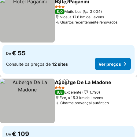
Hotel Paganini
Partilhar
Adicionar aos favoritos
Ver preços
3 Estrelas
8,0
Muito boa
3.004
Nice, a 17.6 km de Levens
Quartos recentemente renovados
Ver pre
€ 55
De
Consulte os preços de
12 sites
Ver preços
Auberge De La Madone
Partilhar
Adicionar aos favoritos
Ve
3 Estrelas
8,8
Excelente
1.790
Éze, a 15.3 km de Levens
Charme provençal autêntico
Ver preços
€ 109
De