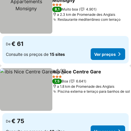
Monsigny
Ver preços
3 Estrelas
8,1
Muito boa
4.901
a 2.3 km de Promenade des Anglais
Restaurante mediterrâneo com terraço
Ver 
€ 61
De
Consulte os preços de
15 sites
Ver preços
ibis Nice Centre Gare
Partilhar
Adicionar aos favoritos
Ver 
3 Estrelas
7,5
Boa
6.641
a 1.8 km de Promenade des Anglais
Piscina externa e terraço para banhos de sol
€ 75
De