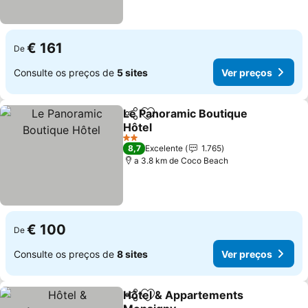
€ 161
De
Consulte os preços de
5 sites
Ver preços
Le Panoramic Boutique
Partilhar
Adicionar aos favoritos
Hôtel
Ver preços
2 Estrelas
8,7
Excelente
1.765
a 3.8 km de Coco Beach
€ 100
De
Consulte os preços de
8 sites
Ver preços
Hôtel & Appartements
Partilhar
Adicionar aos favoritos