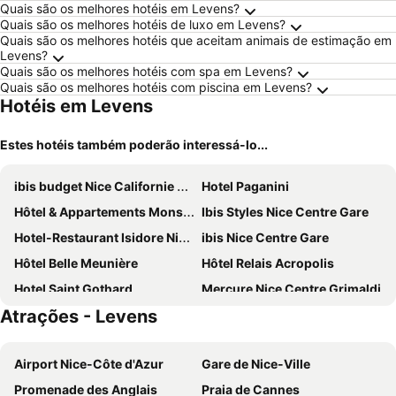
Quais são os melhores hotéis em Levens?
Quais são os melhores hotéis de luxo em Levens?
Quais são os melhores hotéis que aceitam animais de estimação em
Levens?
Quais são os melhores hotéis com spa em Levens?
Quais são os melhores hotéis com piscina em Levens?
Hotéis em Levens
Estes hotéis também poderão interessá-lo...
ibis budget Nice Californie Lenval
Hotel Paganini
Hôtel & Appartements Monsigny
Ibis Styles Nice Centre Gare
Hotel-Restaurant Isidore Nice Ouest
ibis Nice Centre Gare
Hôtel Belle Meunière
Hôtel Relais Acropolis
Hotel Saint Gothard
Mercure Nice Centre Grimaldi
Atrações - Levens
Novotel Nice Centre Vieux Nice
Hotel Le Saint Paul
Aparthotel Adagio Nice Centre
Radisson Blu Hotel, Nice
Airport Nice-Côte d'Azur
Gare de Nice-Ville
NH Nice
Hôtel Bristol
Promenade des Anglais
Praia de Cannes
Aparthotel Adagio Access Nice Magnan
ibis Styles Nice Vieux Port