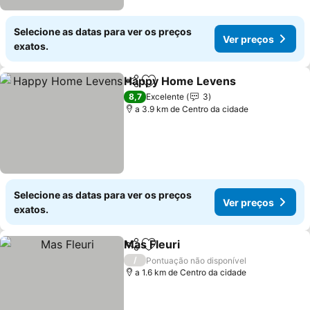
Selecione as datas para ver os preços
Ver preços
exatos.
Happy Home Levens
Partilhar
Adicionar aos favoritos
Ver p
8,7
Excelente
3
a 3.9 km de Centro da cidade
Selecione as datas para ver os preços
Ver preços
exatos.
Mas Fleuri
Partilhar
Adicionar aos favoritos
Ver preços
/
Pontuação não disponível
a 1.6 km de Centro da cidade