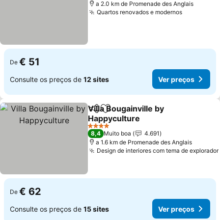
a 2.0 km de Promenade des Anglais
Quartos renovados e modernos
Ver preço
€ 51
De
Consulte os preços de
12 sites
Ver preços
Villa Bougainville by
Partilhar
Adicionar aos favoritos
Happyculture
Ver preços
4 Estrelas
8,4
Muito boa
4.691
a 1.6 km de Promenade des Anglais
Design de interiores com tema de explorador
€ 62
De
Consulte os preços de
15 sites
Ver preços