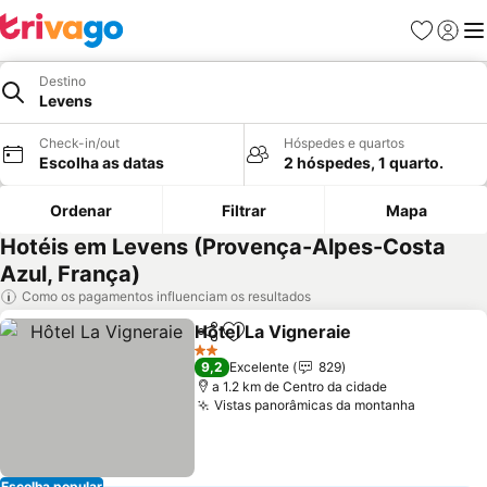
Favoritos
Iniciar
Me
Destino
Levens
Check-in/out
Hóspedes e quartos
Escolha as datas
2 hóspedes, 1 quarto.
Ordenar
Filtrar
Mapa
Hotéis em Levens (Provença-Alpes-Costa
Azul, França)
Como os pagamentos influenciam os resultados
Hôtel La Vigneraie
Partilhar
Adicionar aos favoritos
Ver pre
2 Estrelas
9,2
Excelente
829
a 1.2 km de Centro da cidade
Vistas panorâmicas da montanha
Ver preç
Escolha popular