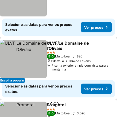
Selecione as datas para ver os preços
Ver preços
exatos.
ULVF Le Domaine de
Partilhar
Adicionar aos favoritos
l'Olivaie
Ver preços
3 Estrelas
8,0
Muito boa
820
Gilette, a 3.9 km de Levens
Piscina exterior ampla com vista para a
montanha
Escolha popular
Selecione as datas para ver os preços
Ver preços
exatos.
Promotel
Partilhar
Adicionar aos favoritos
Ver preços
3 Estrelas
8,0
Muito boa
3.098