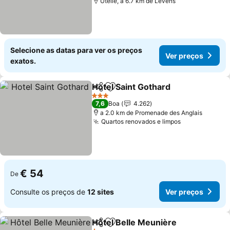
Utelle, a 6.7 km de Levens
Selecione as datas para ver os preços
Ver preços
exatos.
Hotel Saint Gothard
Partilhar
Adicionar aos favoritos
Ver pr
3 Estrelas
7,6
Boa
4.262
a 2.0 km de Promenade des Anglais
Quartos renovados e limpos
Ver preços
€ 54
De
Consulte os preços de
12 sites
Ver preços
Hôtel Belle Meunière
Partilhar
Adicionar aos favoritos
Ver 