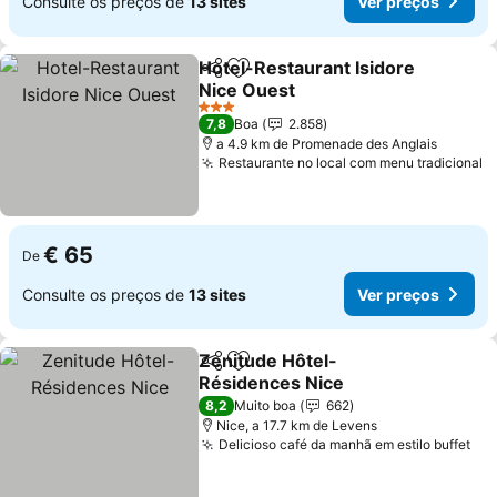
Consulte os preços de
13 sites
Ver preços
Hotel-Restaurant Isidore
Partilhar
Adicionar aos favoritos
Nice Ouest
Ver preços
3 Estrelas
7,8
Boa
2.858
a 4.9 km de Promenade des Anglais
Restaurante no local com menu tradicional
V
€ 65
De
Consulte os preços de
13 sites
Ver preços
Zenitude Hôtel-
Partilhar
Adicionar aos favoritos
Résidences Nice
Ver preços
8,2
Muito boa
662
Nice, a 17.7 km de Levens
Delicioso café da manhã em estilo buffet
Ver