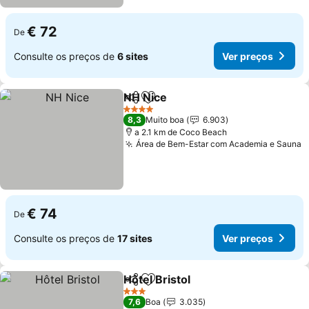
€ 72
De
Consulte os preços de
6 sites
Ver preços
NH Nice
Partilhar
Adicionar aos favoritos
Ver preços
4 Estrelas
8,3
Muito boa
6.903
a 2.1 km de Coco Beach
Área de Bem-Estar com Academia e Sauna
V
€ 74
De
Consulte os preços de
17 sites
Ver preços
Hôtel Bristol
Partilhar
Adicionar aos favoritos
Ver preços
3 Estrelas
7,6
Boa
3.035