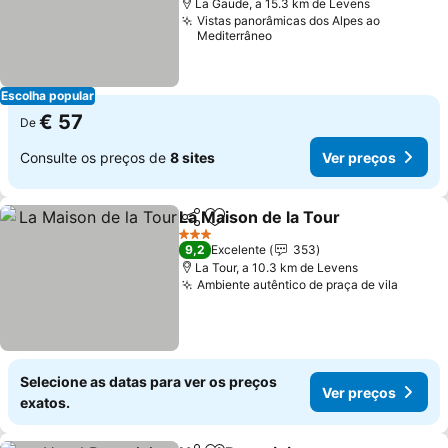
La Gaude, a 15.3 km de Levens
Vistas panorâmicas dos Alpes ao
Mediterrâneo
Escolha popular
€ 57
De
Consulte os preços de
8 sites
Ver preços
La Maison de la Tour
Partilhar
Adicionar aos favoritos
Ver p
3 Estrelas
9,2
Excelente
353
La Tour, a 10.3 km de Levens
Ambiente autêntico de praça de vila
Ver pr
Selecione as datas para ver os preços
Ver preços
exatos.