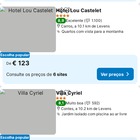
Hotel Lou Castelet
Partilhar
Adicionar aos favoritos
Ver pre
4 Estrelas
8,9
Excelente
1.100
Carros, a 10.1 km de Levens
Quartos com vista para a montanha
Ver pr
Escolha popular
€ 123
De
Consulte os preços de
6 sites
Ver preços
Villa Cyriel
Partilhar
Adicionar aos favoritos
Ver preços
3 Estrelas
8,1
Muito boa
592
Contes, a 10.2 km de Levens
Jardim isolado com piscina ao ar livre
Ver p
Escolha popular