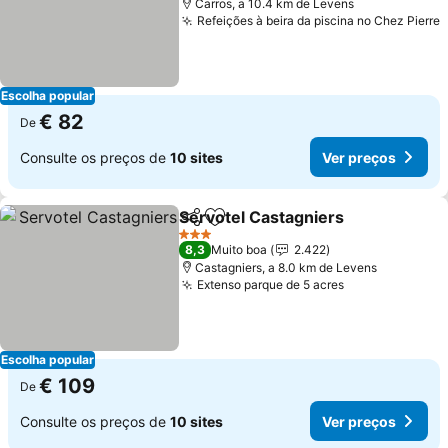
Carros, a 10.4 km de Levens
Refeições à beira da piscina no Chez Pierre
V
Escolha popular
€ 82
De
Consulte os preços de
10 sites
Ver preços
Servotel Castagniers
Partilhar
Adicionar aos favoritos
Ver 
3 Estrelas
8,3
Muito boa
2.422
Castagniers, a 8.0 km de Levens
Extenso parque de 5 acres
Ver preços
Escolha popular
€ 109
De
Consulte os preços de
10 sites
Ver preços