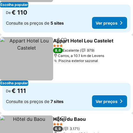
Escolha popular
€ 110
De
Consulte os preços de
5 sites
Ver preços
Appart Hotel Lou Castelet
Partilhar
Adicionar aos favoritos
3 Estrelas
8,6
Excelente
979
Carros, a 10.1 km de Levens
Piscina exterior sazonal
Ver preços
Escolha popular
€ 111
De
Consulte os preços de
7 sites
Ver preços
Hôtel du Baou
Partilhar
Adicionar aos favoritos
Ver preços
3 Estrelas
6,9
3.171