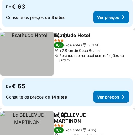
€ 63
De
Consulte os preços de
8 sites
Ver preços
Esatitude Hotel
Partilhar
Adicionar aos favoritos
Ver preços
3 Estrelas
8,6
Excelente
3.374
a 2.8 km de Coco Beach
Restaurante no local com refeições no
jardim
€ 65
De
Consulte os preços de
14 sites
Ver preços
Le BELLEVUE-
Partilhar
Adicionar aos favoritos
MARTINON
Ver preços
3 Estrelas
9,2
Excelente
465