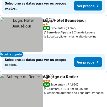
Selecione as datas para ver os preços
Ver preços
exatos.
Logis Hôtel Beauséjour
Partilhar
Adicionar aos favoritos
Ve
2 Estrelas
8,8
Excelente
345
Berre-les-Alpes, a 8.7 km de Levens
Localização em vila no alto da colina
Ver p
Escolha popular
Selecione as datas para ver os preços
Ver preços
exatos.
Auberge du Redier
Partilhar
Adicionar aos favoritos
Ver pr
3 Estrelas
9,0
Excelente
1.690
Colomars, a 10.4 km de Levens
Ambiente autêntico da zona rural francesa
V