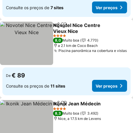
Consulte os preços de
7 sites
Ver preços
Novotel Nice Centre
Partilhar
Adicionar aos favoritos
Vieux Nice
Ver preços
4 Estrelas
8,0
Muito boa
4.770
a 2.1 km de Coco Beach
Piscina panorâmica na cobertura e vistas
Ve
€ 89
De
Consulte os preços de
11 sites
Ver preços
Ikonik Jean Médecin
Partilhar
Adicionar aos favoritos
Ver p
4 Estrelas
8,3
Muito boa
3.492
Nice, a 17.5 km de Levens