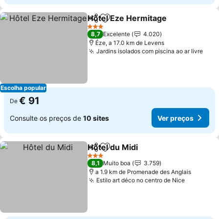
Hôtel Eze Hermitage
Partilhar
Adicionar aos favoritos
Ver p
3 Estrelas
8,7
Excelente
4.020
Éze, a 17.0 km de Levens
Jardins isolados com piscina ao ar livre
Ver 
Escolha popular
€ 91
De
Consulte os preços de
10 sites
Ver preços
Hôtel du Midi
Partilhar
Adicionar aos favoritos
Ver preços
3 Estrelas
8,1
Muito boa
3.759
a 1.9 km de Promenade des Anglais
Estilo art déco no centro de Nice
Ver preç