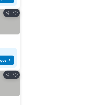
Adicionar aos favoritos
Partilhar
eços
Adicionar aos favoritos
Partilhar