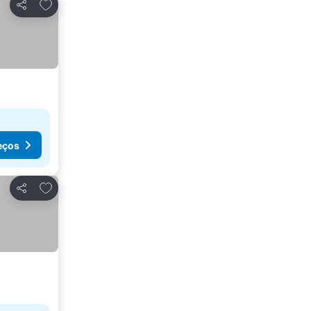
Adicionar aos favoritos
Partilhar
eços
Adicionar aos favoritos
Partilhar