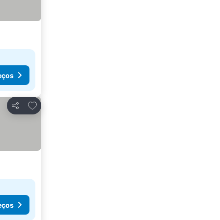
eços
Adicionar aos favoritos
Partilhar
eços