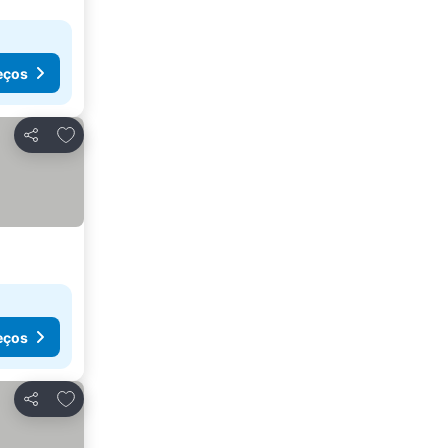
eços
Adicionar aos favoritos
Partilhar
eços
Adicionar aos favoritos
Partilhar