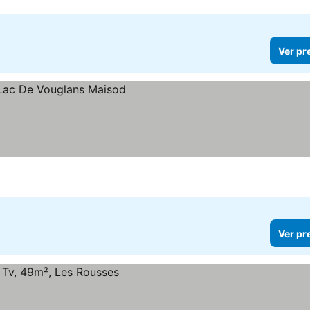
Ver pr
Ver pr