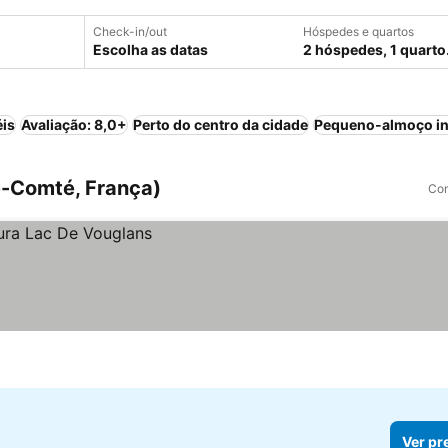
Check-in/out
Hóspedes e quartos
Escolha as datas
2 hóspedes, 1 quarto
éis
Avaliação: 8,0+
Perto do centro da cidade
Pequeno-almoço in
e-Comté, França)
Com
Ver pr