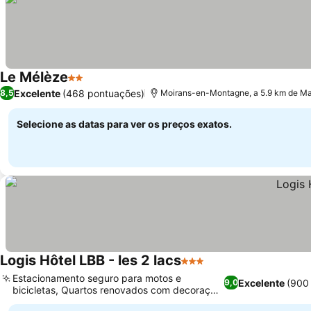
Le Mélèze
2 Estrelas
Excelente
(468 pontuações)
8,5
Moirans-en-Montagne, a 5.9 km de M
Selecione as datas para ver os preços exatos.
Logis Hôtel LBB - les 2 lacs
3 Estrelas
Estacionamento seguro para motos e
Excelente
(900
9,0
bicicletas, Quartos renovados com decoração
chique de montanha