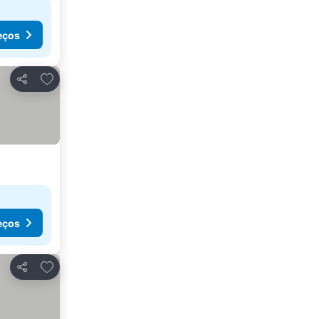
eços
Adicionar aos favoritos
Partilhar
eços
Adicionar aos favoritos
Partilhar