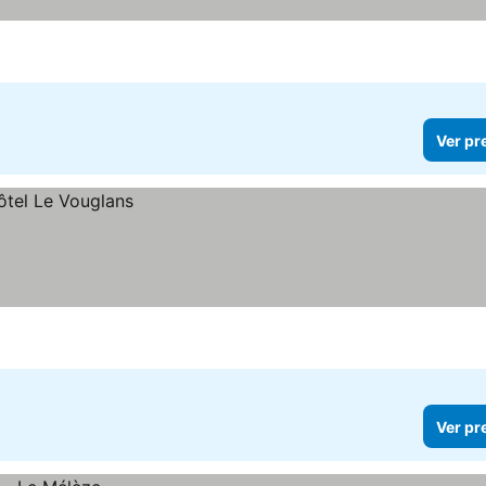
Ver pr
Ver pr