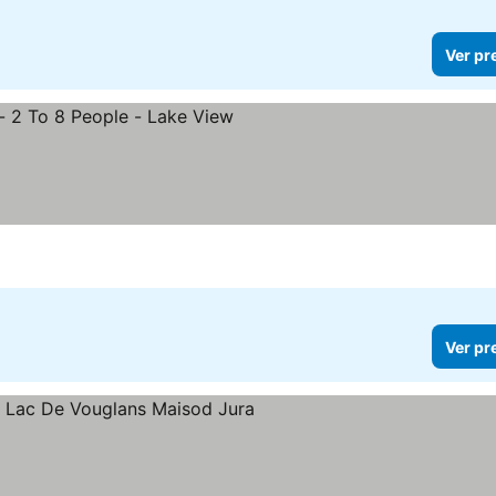
Ver pr
Ver pr