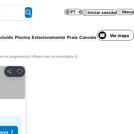
PT · €
Menu
Iniciar sessão
.
Ver mapa
cluído
Piscina
Estacionamento
Praia
Cancelamento gratuito
o os pagamentos influenciam os resultados
Adicionar aos favoritos
Partilhar
eços