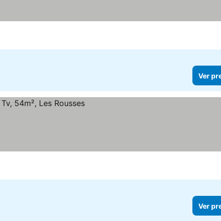
Ver pr
Ver pr