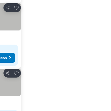
Adicionar aos favoritos
Partilhar
eços
Adicionar aos favoritos
Partilhar