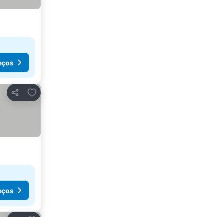
eços
Adicionar aos favoritos
Partilhar
eços