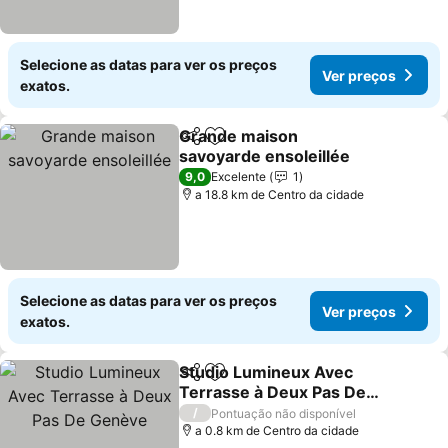
Selecione as datas para ver os preços
Ver preços
exatos.
Grande maison
Partilhar
Adicionar aos favoritos
savoyarde ensoleillée
Ver preços
9,0
Excelente
1
a 18.8 km de Centro da cidade
Selecione as datas para ver os preços
Ver preços
exatos.
Studio Lumineux Avec
Partilhar
Adicionar aos favoritos
Terrasse à Deux Pas De
Genève
Ver preços
/
Pontuação não disponível
a 0.8 km de Centro da cidade