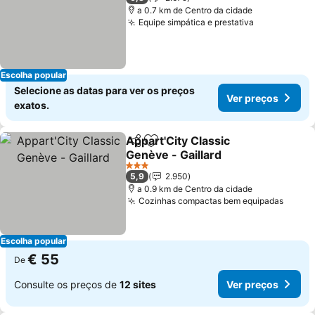
a 0.7 km de Centro da cidade
Equipe simpática e prestativa
Ver preços
Escolha popular
Selecione as datas para ver os preços
Ver preços
exatos.
Appart'City Classic
Partilhar
Adicionar aos favoritos
Genève - Gaillard
Ver preços
3 Estrelas
5,9
2.950
a 0.9 km de Centro da cidade
Cozinhas compactas bem equipadas
Ver p
Escolha popular
€ 55
De
Consulte os preços de
12 sites
Ver preços