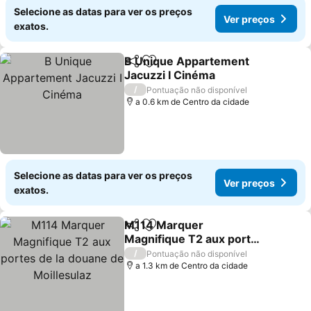
Selecione as datas para ver os preços
Ver preços
exatos.
B Unique Appartement
Partilhar
Adicionar aos favoritos
Jacuzzi I Cinéma
Ver preços
/
Pontuação não disponível
a 0.6 km de Centro da cidade
Selecione as datas para ver os preços
Ver preços
exatos.
M114 Marquer
Partilhar
Adicionar aos favoritos
Magnifique T2 aux portes
de la douane de
Ver preços
/
Pontuação não disponível
Moillesulaz
a 1.3 km de Centro da cidade