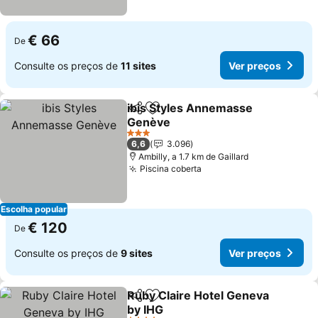
€ 66
De
Consulte os preços de
11 sites
Ver preços
ibis Styles Annemasse
Partilhar
Adicionar aos favoritos
Genève
Ver preços
3 Estrelas
6,6
3.096
Ambilly, a 1.7 km de Gaillard
Piscina coberta
Ver preços
Escolha popular
€ 120
De
Consulte os preços de
9 sites
Ver preços
Ruby Claire Hotel Geneva
Partilhar
Adicionar aos favoritos
by IHG