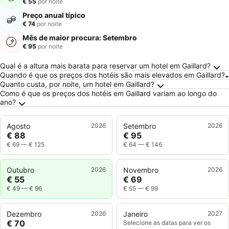
€ 55
por noite
Preço anual típico
€ 74
por noite
Mês de maior procura: Setembro
€ 95
por noite
Perguntas Frequentes sobre Gaillard
Qual é a altura mais barata para reservar um hotel em Gaillard?
Quando é que os preços dos hotéis são mais elevados em Gaillard?
Quanto custa, por noite, um hotel em Gaillard?
Como é que os preços dos hotéis em Gaillard variam ao longo do
ano?
Agosto
2026
Setembro
2026
€ 88
€ 95
€ 69
—
€ 125
€ 64
—
€ 146
Outubro
2026
Novembro
2026
€ 55
€ 69
€ 49
—
€ 96
€ 55
—
€ 99
Dezembro
2026
Janeiro
2027
€ 70
Selecione as datas para ver os