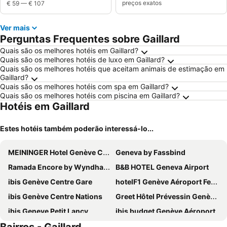
preços exatos
€ 59
—
€ 107
Ver mais
Perguntas Frequentes sobre Gaillard
Quais são os melhores hotéis em Gaillard?
Quais são os melhores hotéis de luxo em Gaillard?
Quais são os melhores hotéis que aceitam animais de estimação em
Gaillard?
Quais são os melhores hotéis com spa em Gaillard?
Quais são os melhores hotéis com piscina em Gaillard?
Hotéis em Gaillard
Estes hotéis também poderão interessá-lo...
MEININGER Hotel Genève Centre Charmilles
Geneva by Fassbind
Ramada Encore by Wyndham Geneva
B&B HOTEL Geneva Airport
ibis Genève Centre Gare
hotelF1 Genève Aéroport Ferney
ibis Genève Centre Nations
Greet Hôtel Prévessin Genève Aéroport
ibis Geneve Petit Lancy
ibis budget Genève Aéroport
Ibis Styles Prévessin Genève Aéroport
Nash Suites Airport Hotel