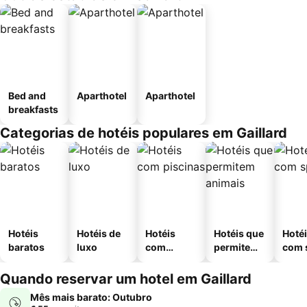
Bed and
Aparthotel
Aparthotel
breakfasts
Categorias de hotéis populares em Gaillard
Hotéis
Hotéis de
Hotéis
Hotéis que
Hoté
baratos
luxo
com
permitem
com 
piscinas
animais
Quando reservar um hotel em Gaillard
Mês mais barato: Outubro