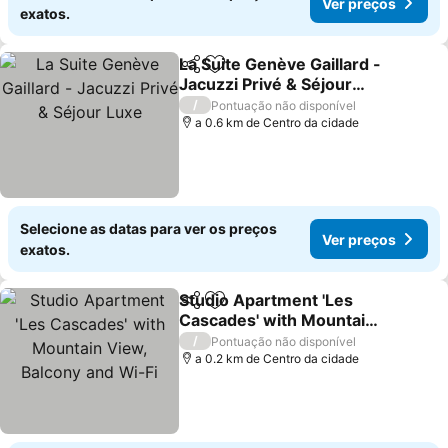
Ver preços
exatos.
La Suite Genève Gaillard -
Partilhar
Adicionar aos favoritos
Jacuzzi Privé & Séjour
Luxe
Ver preços
/
Pontuação não disponível
a 0.6 km de Centro da cidade
Selecione as datas para ver os preços
Ver preços
exatos.
Studio Apartment 'Les
Partilhar
Adicionar aos favoritos
Cascades' with Mountain
View, Balcony and Wi-Fi
Ver preços
/
Pontuação não disponível
a 0.2 km de Centro da cidade