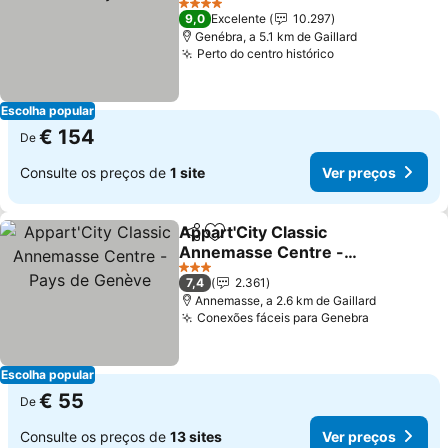
Ver preços
4 Estrelas
9,0
Excelente
10.297
Genébra, a 5.1 km de Gaillard
Perto do centro histórico
Ver preços
Escolha popular
€ 154
De
Consulte os preços de
1 site
Ver preços
Appart'City Classic
Partilhar
Adicionar aos favoritos
Annemasse Centre -
Pays de Genève
Ver preços
3 Estrelas
7,4
2.361
Annemasse, a 2.6 km de Gaillard
Conexões fáceis para Genebra
Ver preço
Escolha popular
€ 55
De
Consulte os preços de
13 sites
Ver preços