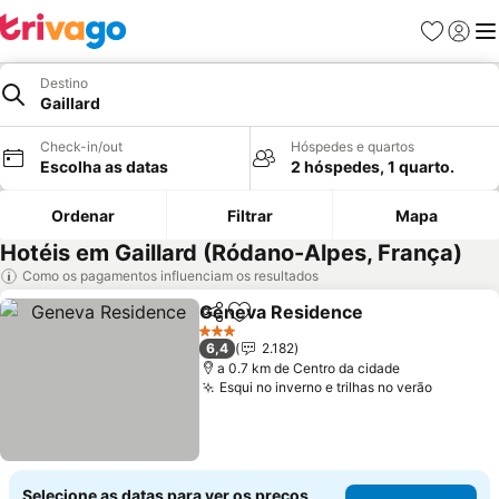
Favoritos
Iniciar
Me
Destino
Gaillard
Check-in/out
Hóspedes e quartos
Escolha as datas
2 hóspedes, 1 quarto.
Ordenar
Filtrar
Mapa
Hotéis em Gaillard (Ródano-Alpes, França)
Como os pagamentos influenciam os resultados
Geneva Residence
Partilhar
Adicionar aos favoritos
Ver pre
3 Estrelas
6,4
2.182
a 0.7 km de Centro da cidade
Esqui no inverno e trilhas no verão
Ver pre
Selecione as datas para ver os preços