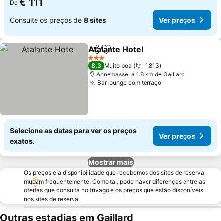
€ 111
De
Consulte os preços de
8 sites
Ver preços
Atalante Hotel
Partilhar
Adicionar aos favoritos
Ver preços
3 Estrelas
8,3
Muito boa
1.813
Annemasse, a 1.8 km de Gaillard
Bar lounge com terraço
Ver preços
Selecione as datas para ver os preços
Ver preços
exatos.
Mostrar mais
Os preços e a disponibilidade que recebemos dos sites de reserva
mudam frequentemente. Como tal, pode haver diferenças entre as
ofertas que consulta no trivago e os preços que estão disponíveis
nos sites de reserva.
Outras estadias em Gaillard