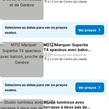
a 1.3 km de Centro da cidade
Selecione as datas para ver os preços
Ver preços
exatos.
M112 Marquer Superbe
Partilhar
Adicionar aos favoritos
T4 spacieux avec balcon,
proche de Genève
Ver preços
/
Pontuação não disponível
a 1.3 km de Centro da cidade
Selecione as datas para ver os preços
Ver preços
exatos.
Studio lumineux avec
Partilhar
Adicionar aos favoritos
terrasse à deux pas de