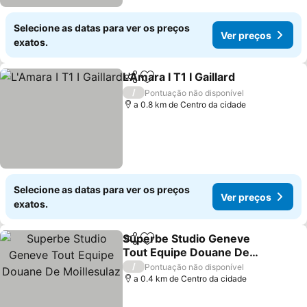
Selecione as datas para ver os preços
Ver preços
exatos.
L'Amara I T1 I Gaillard
Partilhar
Adicionar aos favoritos
Ver p
/
Pontuação não disponível
a 0.8 km de Centro da cidade
Selecione as datas para ver os preços
Ver preços
exatos.
Superbe Studio Geneve
Partilhar
Adicionar aos favoritos
Tout Equipe Douane De
Moillesulaz
Ver preços
/
Pontuação não disponível
a 0.4 km de Centro da cidade