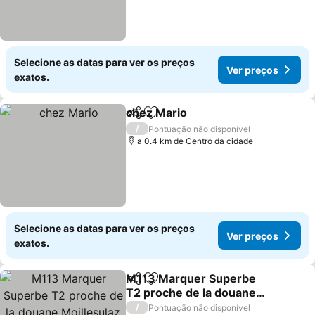
Selecione as datas para ver os preços
Ver preços
exatos.
chez Mario
Partilhar
Adicionar aos favoritos
Ver preços
/
Pontuação não disponível
a 0.4 km de Centro da cidade
Selecione as datas para ver os preços
Ver preços
exatos.
M113 Marquer Superbe
Partilhar
Adicionar aos favoritos
T2 proche de la douane
Moillesulaz et de Genève
Ver preços
/
Pontuação não disponível