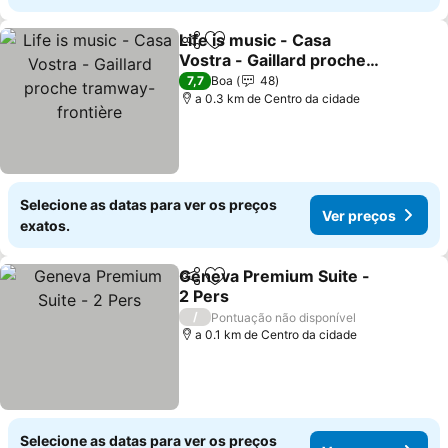
Life is music - Casa
Partilhar
Adicionar aos favoritos
Vostra - Gaillard proche
tramway-frontière
Ver preços
7,7
Boa
48
a 0.3 km de Centro da cidade
Selecione as datas para ver os preços
Ver preços
exatos.
Geneva Premium Suite -
Partilhar
Adicionar aos favoritos
2 Pers
Ver preços
/
Pontuação não disponível
a 0.1 km de Centro da cidade
Selecione as datas para ver os preços