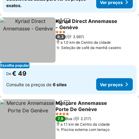
Ver preços
exatos.
Kyriad Direct Annemasse
Partilhar
Adicionar aos favoritos
- Genève
Ver preços
3 Estrelas
6,3
3.997
a 1.0 km de Centro da cidade
Seleção de café da manhã caseiro
Ver pre
Escolha popular
€ 49
De
Consulte os preços de
6 sites
Ver preços
Mercure Annemasse
Partilhar
Adicionar aos favoritos
Porte De Genève
Ver preços
4 Estrelas
7,9
Boa
2.217
a 1.1 km de Centro da cidade
Piscina externa com terraço
Ver preços