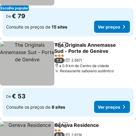
Escolha popular
€ 79
De
Consulte os preços de
15 sites
Ver preços
The Originals Annemasse
Partilhar
Adicionar aos favoritos
Sud - Porte de Genève
Ver preços
3 Estrelas
7,3
2.567
a 0.9 km de Centro da cidade
Restaurante saboiano autêntico
Ver preço
€ 53
De
Consulte os preços de
8 sites
Ver preços
Geneva Residence
Partilhar
Adicionar aos favoritos
Ver pre
2 Estrelas
6,3
2.679