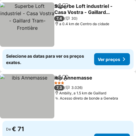
Superbe Loft industriel -
Partilhar
Adicionar aos favoritos
Casa Vostra - Gaillard
Tram-Frontière
Ver preços
7,4
30
a 0.4 km de Centro da cidade
Selecione as datas para ver os preços
Ver preços
exatos.
ibis Annemasse
Partilhar
Adicionar aos favoritos
Ver preço
3 Estrelas
7,3
3.026
Ambilly, a 1.5 km de Gaillard
Acesso direto de bonde a Genebra
Ver pre
€ 71
De