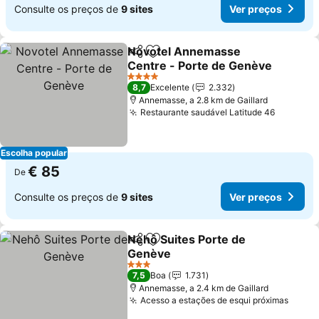
Consulte os preços de
9 sites
Ver preços
Novotel Annemasse
Partilhar
Adicionar aos favoritos
Centre - Porte de Genève
Ver preços
4 Estrelas
8,7
Excelente
2.332
Annemasse, a 2.8 km de Gaillard
Restaurante saudável Latitude 46
Ver pre
Escolha popular
€ 85
De
Consulte os preços de
9 sites
Ver preços
Nehô Suites Porte de
Partilhar
Adicionar aos favoritos
Genève
Ver preços
3 Estrelas
7,5
Boa
1.731
Annemasse, a 2.4 km de Gaillard
Acesso a estações de esqui próximas
Ver p