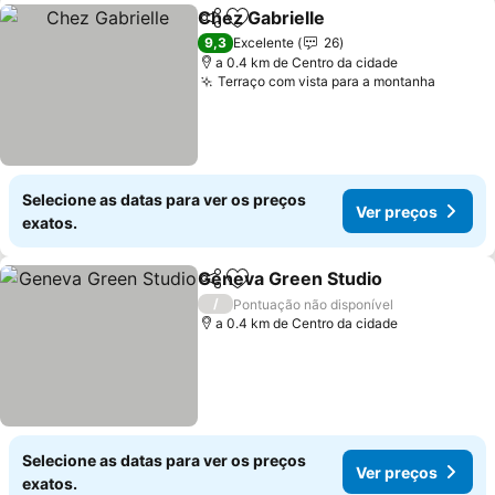
Chez Gabrielle
Partilhar
Adicionar aos favoritos
Ver preços
9,3
Excelente
26
a 0.4 km de Centro da cidade
Terraço com vista para a montanha
Ver pr
Selecione as datas para ver os preços
Ver preços
exatos.
Geneva Green Studio
Partilhar
Adicionar aos favoritos
Ver 
/
Pontuação não disponível
a 0.4 km de Centro da cidade
Selecione as datas para ver os preços
Ver preços
exatos.