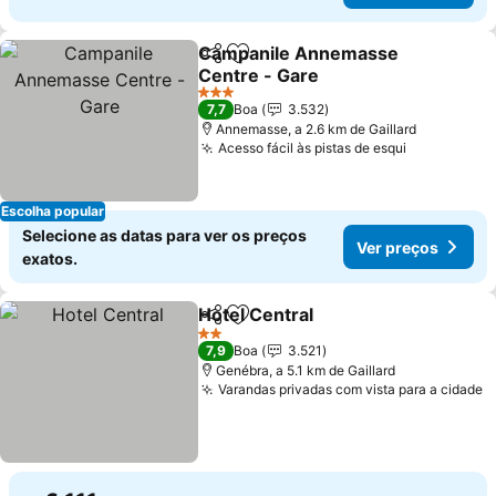
Campanile Annemasse
Partilhar
Adicionar aos favoritos
Centre - Gare
Ver preços
3 Estrelas
7,7
Boa
3.532
Annemasse, a 2.6 km de Gaillard
Acesso fácil às pistas de esqui
Ver preço
Escolha popular
Selecione as datas para ver os preços
Ver preços
exatos.
Hotel Central
Partilhar
Adicionar aos favoritos
Ver preços
2 Estrelas
7,9
Boa
3.521
Genébra, a 5.1 km de Gaillard
Varandas privadas com vista para a cidade
V