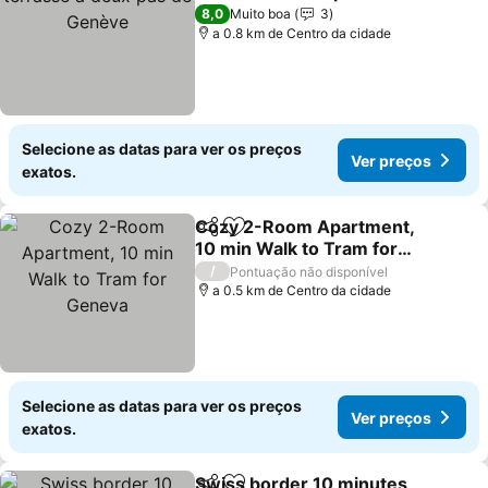
Genève
Ver preços
8,0
Muito boa
3
a 0.8 km de Centro da cidade
Selecione as datas para ver os preços
Ver preços
exatos.
Cozy 2-Room Apartment,
Partilhar
Adicionar aos favoritos
10 min Walk to Tram for
Geneva
Ver preços
/
Pontuação não disponível
a 0.5 km de Centro da cidade
Selecione as datas para ver os preços
Ver preços
exatos.
Swiss border 10 minutes