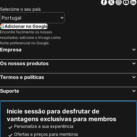
Hôtel de France
Hotel Windsor
Facebook
Twitter
Insta
Yo
Lyon, Ródano-Alpes Hotéis
Annecy, Ródano-Alpes Hotéis
Selecione o seu país
Hotel Montana
Le Prince
Grenoble, Ródano-Alpes Hotéis
Val Thorens, Ródano-Alpes Hotéis
Hotel Churchill
Les Deux Alpes, Ródano-Alpes Hotéis
Paris, França Hotéis
Adicionar no Google
Encontre facilmente os nossos
Nice, Provença-Alpes-Costa Azul Hotéis
Coupvray, França Hotéis
resultados: adicione o trivago como
Estrasburgo, Alsácia Hotéis
Bordéus, Aquitânia Hotéis
fonte preferencial no Google.
Empresa
Montévrain, França Hotéis
Serris, França Hotéis
Colmar, Alsácia Hotéis
Magny le Hongre, França Hotéis
Os nossos produtos
Termos e políticas
Suporte
Inicie sessão para desfrutar de
vantagens exclusivas para membros
Personalize a sua experiência
Ofertas e preços para membros