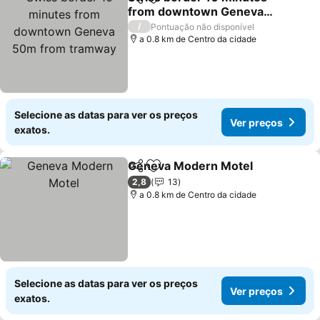
Partilhar
Adicionar aos favoritos
from downtown Geneva
50m from tramway
Ver preços
/
Pontuação não disponível
a 0.8 km de Centro da cidade
Selecione as datas para ver os preços
Ver preços
exatos.
Geneva Modern Motel
Partilhar
Adicionar aos favoritos
Ver
2,8
13
a 0.8 km de Centro da cidade
Selecione as datas para ver os preços
Ver preços
exatos.