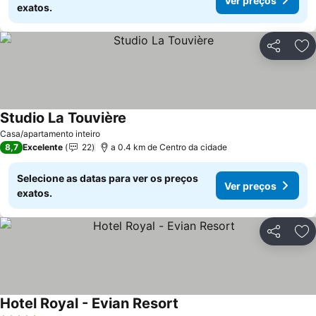
Ver preços
exatos.
Partilhar
Ad
Studio La Touvière
Casa/apartamento inteiro
8,7
Excelente
22
a 0.4 km de Centro da cidade
Selecione as datas para ver os preços
Ver preços
exatos.
Partilhar
Ad
Hotel Royal - Evian Resort