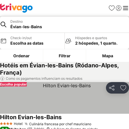
Favoritos
Iniciar
Me
Destino
Évian-les-Bains
Check-in/out
Hóspedes e quartos
Escolha as datas
2 hóspedes, 1 quarto.
Ordenar
Filtrar
Mapa
Hotéis em Évian-les-Bains (Ródano-Alpes,
França)
Como os pagamentos influenciam os resultados
Escolha popular
Partilhar
Ad
Hilton Evian-les-Bains
Hotel
Culinária francesa por chef mauriciano
4 Estrelas