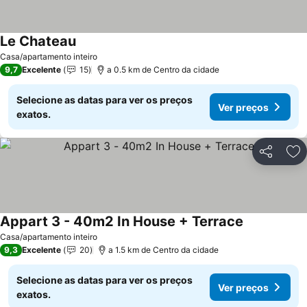
Le Chateau
Casa/apartamento inteiro
9,7
Excelente
15
a 0.5 km de Centro da cidade
Selecione as datas para ver os preços
Ver preços
exatos.
Partilhar
Ad
Appart 3 - 40m2 In House + Terrace
Casa/apartamento inteiro
9,3
Excelente
20
a 1.5 km de Centro da cidade
Selecione as datas para ver os preços
Ver preços
exatos.