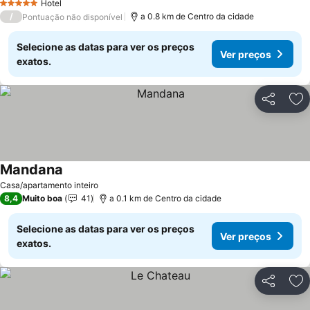
Hotel
5 Estrelas
/
a 0.8 km de Centro da cidade
Pontuação não disponível
Selecione as datas para ver os preços
Ver preços
exatos.
Partilhar
Ad
Mandana
Casa/apartamento inteiro
8,4
Muito boa
41
a 0.1 km de Centro da cidade
Selecione as datas para ver os preços
Ver preços
exatos.
Partilhar
Ad