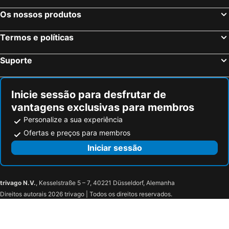
Estrasburgo, Alsácia Hotéis
Bordéus, Aquitânia Hotéis
Os nossos produtos
Montévrain, França Hotéis
Serris, França Hotéis
Termos e políticas
Colmar, Alsácia Hotéis
Magny le Hongre, França Hotéis
Suporte
Inicie sessão para desfrutar de
vantagens exclusivas para membros
Personalize a sua experiência
Ofertas e preços para membros
Iniciar sessão
trivago N.V.
, Kesselstraße 5 – 7, 40221 Düsseldorf, Alemanha
Direitos autorais 2026 trivago | Todos os direitos reservados.