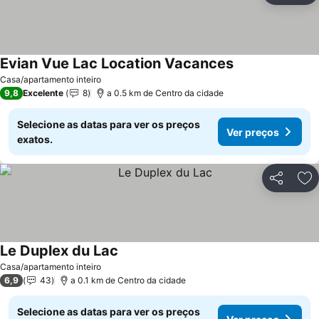
Evian Vue Lac Location Vacances
Casa/apartamento inteiro
9,8
Excelente
8
a 0.5 km de Centro da cidade
Selecione as datas para ver os preços
Ver preços
exatos.
Partilhar
Ad
Le Duplex du Lac
Casa/apartamento inteiro
6,9
43
a 0.1 km de Centro da cidade
Selecione as datas para ver os preços