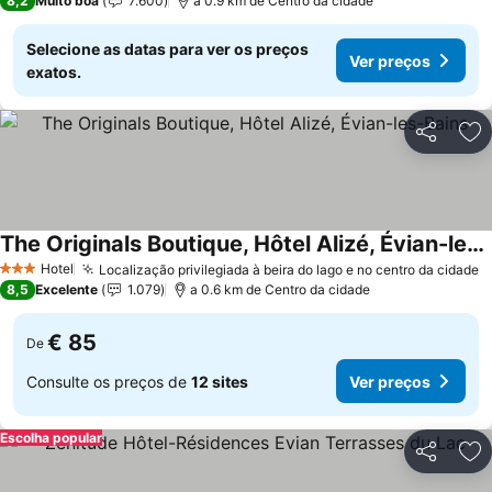
8,2
Muito boa
7.600
a 0.9 km de Centro da cidade
Selecione as datas para ver os preços
Ver preços
exatos.
Partilhar
Ad
The Originals Boutique, Hôtel Alizé, Évian-les-Bains
Hotel
Localização privilegiada à beira do lago e no centro da cidade
3 Estrelas
8,5
Excelente
1.079
a 0.6 km de Centro da cidade
€ 85
De
Consulte os preços de
12 sites
Ver preços
Escolha popular
Partilhar
Ad