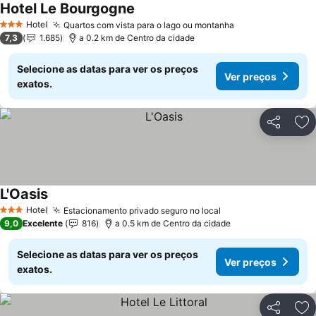
Hotel Le Bourgogne
Hotel
Quartos com vista para o lago ou montanha
3 Estrelas
7,3
1.685
a 0.2 km de Centro da cidade
Selecione as datas para ver os preços
Ver preços
exatos.
Partilhar
Ad
L'Oasis
Hotel
Estacionamento privado seguro no local
3 Estrelas
9,0
Excelente
816
a 0.5 km de Centro da cidade
Selecione as datas para ver os preços
Ver preços
exatos.
Partilhar
Ad