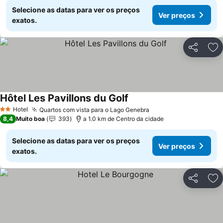
Selecione as datas para ver os preços
Ver preços
exatos.
Partilhar
Ad
Hôtel Les Pavillons du Golf
Hotel
Quartos com vista para o Lago Genebra
2 Estrelas
8,4
Muito boa
393
a 1.0 km de Centro da cidade
Selecione as datas para ver os preços
Ver preços
exatos.
Partilhar
Ad