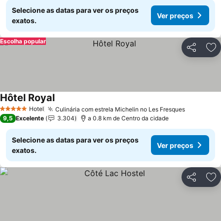
Selecione as datas para ver os preços
Ver preços
exatos.
Escolha popular
Partilhar
Ad
Hôtel Royal
Hotel
Culinária com estrela Michelin no Les Fresques
5 Estrelas
9,5
Excelente
3.304
a 0.8 km de Centro da cidade
Selecione as datas para ver os preços
Ver preços
exatos.
Partilhar
Ad