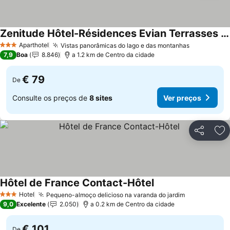
Zenitude Hôtel-Résidences Evian Terrasses du Lac
Aparthotel
Vistas panorâmicas do lago e das montanhas
3 Estrelas
7,9
Boa
8.846
a 1.2 km de Centro da cidade
€ 79
De
Consulte os preços de
8 sites
Ver preços
Partilhar
Ad
Hôtel de France Contact-Hôtel
Hotel
Pequeno-almoço delicioso na varanda do jardim
3 Estrelas
9,0
Excelente
2.050
a 0.2 km de Centro da cidade
€ 101
De