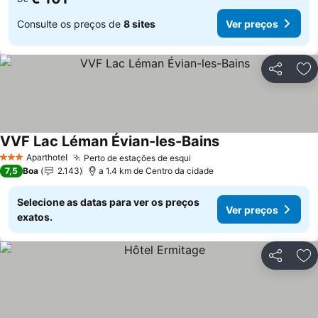
Consulte os preços de
8 sites
Ver preços
Partilhar
Ad
VVF Lac Léman Évian-les-Bains
Aparthotel
Perto de estações de esqui
3 Estrelas
7,5
Boa
2.143
a 1.4 km de Centro da cidade
Selecione as datas para ver os preços
Ver preços
exatos.
Partilhar
Ad