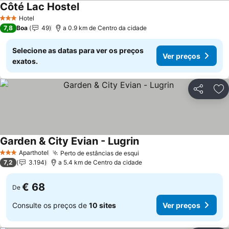
Côté Lac Hostel
Hotel
3 Estrelas
7,8
Boa
49
a 0.9 km de Centro da cidade
Selecione as datas para ver os preços
Ver preços
exatos.
Partilhar
Ad
Garden & City Evian - Lugrin
Aparthotel
Perto de estâncias de esqui
3 Estrelas
7,2
3.194
a 5.4 km de Centro da cidade
€ 68
De
Consulte os preços de
10 sites
Ver preços