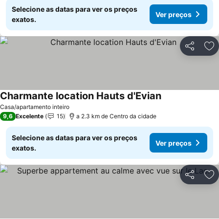
Selecione as datas para ver os preços
Ver preços
exatos.
Partilhar
Ad
Charmante location Hauts d'Evian
Casa/apartamento inteiro
9,6
Excelente
15
a 2.3 km de Centro da cidade
Selecione as datas para ver os preços
Ver preços
exatos.
Partilhar
Ad