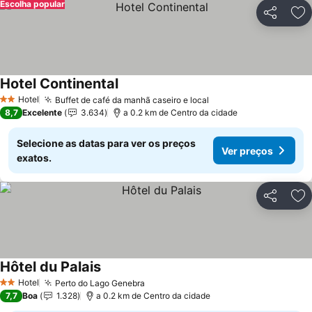
Escolha popular
Partilhar
Ad
Hotel Continental
Hotel
Buffet de café da manhã caseiro e local
2 Estrelas
8,7
Excelente
3.634
a 0.2 km de Centro da cidade
Selecione as datas para ver os preços
Ver preços
exatos.
Partilhar
Ad
Hôtel du Palais
Hotel
Perto do Lago Genebra
2 Estrelas
7,7
Boa
1.328
a 0.2 km de Centro da cidade