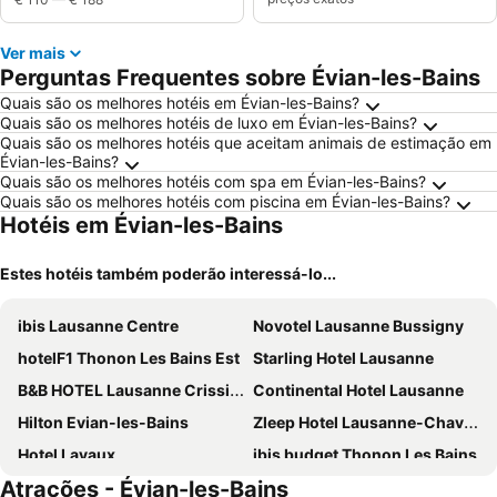
Ver mais
Perguntas Frequentes sobre Évian-les-Bains
Quais são os melhores hotéis em Évian-les-Bains?
Quais são os melhores hotéis de luxo em Évian-les-Bains?
Quais são os melhores hotéis que aceitam animais de estimação em
Évian-les-Bains?
Quais são os melhores hotéis com spa em Évian-les-Bains?
Quais são os melhores hotéis com piscina em Évian-les-Bains?
Hotéis em Évian-les-Bains
Estes hotéis também poderão interessá-lo...
ibis Lausanne Centre
Novotel Lausanne Bussigny
hotelF1 Thonon Les Bains Est
Starling Hotel Lausanne
B&B HOTEL Lausanne Crissier
Continental Hotel Lausanne
Hilton Evian-les-Bains
Zleep Hotel Lausanne-Chavannes
Hotel Lavaux
ibis budget Thonon Les Bains
Atrações - Évian-les-Bains
Aquatis Hotel
ibis budget Lausanne Bussigny