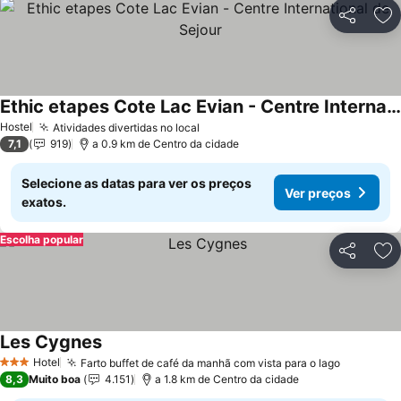
Partilhar
Ad
Ethic etapes Cote Lac Evian - Centre International de Sejour
Hostel
Atividades divertidas no local
7,1
919
a 0.9 km de Centro da cidade
Selecione as datas para ver os preços
Ver preços
exatos.
Escolha popular
Partilhar
Ad
Les Cygnes
Hotel
Farto buffet de café da manhã com vista para o lago
3 Estrelas
8,3
Muito boa
4.151
a 1.8 km de Centro da cidade