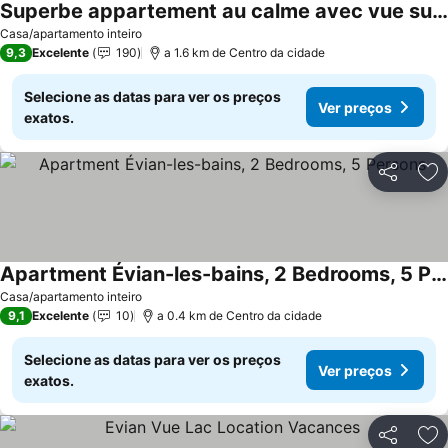
Superbe appartement au calme avec vue sur le Lac.
Casa/apartamento inteiro
9,3
Excelente
190
a 1.6 km de Centro da cidade
Selecione as datas para ver os preços
Ver preços
exatos.
Partilhar
Ad
Apartment Évian-les-bains, 2 Bedrooms, 5 Persons
Casa/apartamento inteiro
9,1
Excelente
10
a 0.4 km de Centro da cidade
Selecione as datas para ver os preços
Ver preços
exatos.
Partilhar
Ad