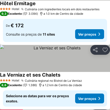
Hôtel Ermitage
Hotel
Culinária com ingredientes locais em dois restaurantes
4 Estrelas
9,3
Excelente
3.084
a 1.0 km de Centro da cidade
€ 172
De
Consulte os preços de
11 sites
Ver preços
Partilhar
Ad
La Verniaz et ses Chalets
Hotel
Culinária regional no Bistrot de La Verniaz
4 Estrelas
8,6
Excelente
1.386
a 1.2 km de Centro da cidade
Selecione as datas para ver os preços
Ver preços
exatos.