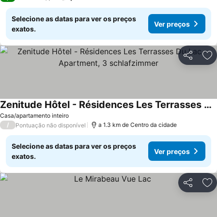
Selecione as datas para ver os preços
Ver preços
exatos.
Partilhar
Ad
Zenitude Hôtel - Résidences Les Terrasses Du Lac - Apartment, 3 schlafzimmer
Casa/apartamento inteiro
/
a 1.3 km de Centro da cidade
Pontuação não disponível
Selecione as datas para ver os preços
Ver preços
exatos.
Partilhar
Ad