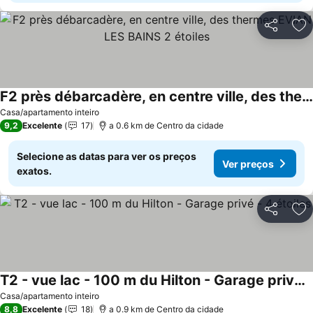
Partilhar
Ad
F2 près débarcadère, en centre ville, des thermes EVIAN LES BAINS 2 étoiles
Casa/apartamento inteiro
9,2
Excelente
17
a 0.6 km de Centro da cidade
Selecione as datas para ver os preços
Ver preços
exatos.
Partilhar
Ad
T2 - vue lac - 100 m du Hilton - Garage privé - 4 étoiles
Casa/apartamento inteiro
8,8
Excelente
18
a 0.9 km de Centro da cidade