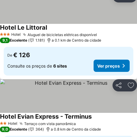
Hotel Le Littoral
Hotel
Aluguel de bicicletas elétricas disponível
3 Estrelas
9,1
Excelente
1.181
a 0.1 km de Centro da cidade
€ 126
De
Consulte os preços de
6 sites
Ver preços
Partilhar
Ad
Hotel Evian Express - Terminus
Hotel
Terraço com vista panorâmica
2 Estrelas
9,0
Excelente
364
a 0.8 km de Centro da cidade