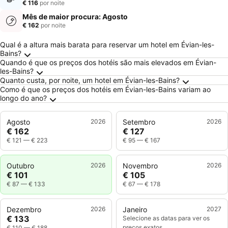
€ 116
por noite
Mês de maior procura: Agosto
€ 162
por noite
Perguntas Frequentes sobre Évian-les-Bains
Qual é a altura mais barata para reservar um hotel em Évian-les-
Bains?
Quando é que os preços dos hotéis são mais elevados em Évian-
les-Bains?
Quanto custa, por noite, um hotel em Évian-les-Bains?
Como é que os preços dos hotéis em Évian-les-Bains variam ao
longo do ano?
Agosto
2026
Setembro
2026
€ 162
€ 127
€ 121
—
€ 223
€ 95
—
€ 167
Outubro
2026
Novembro
2026
€ 101
€ 105
€ 87
—
€ 133
€ 67
—
€ 178
Dezembro
2026
Janeiro
2027
€ 133
Selecione as datas para ver os
preços exatos
€ 110
—
€ 188