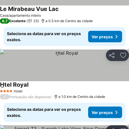
Le Mirabeau Vue Lac
Casa/apartamento inteiro
8,7
Excelente
23
a 0.5 km de Centro da cidade
Selecione as datas para ver os preços
Ver preços
exatos.
Partilhar
Ad
H̫tel Royal
Hotel
4 Estrelas
/
a 1.0 km de Centro da cidade
Pontuação não disponível
Selecione as datas para ver os preços
Ver preços
exatos.