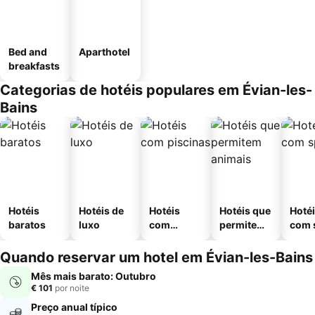
Bed and
Aparthotel
breakfasts
Categorias de hotéis populares em Évian-les-
Bains
Hotéis
Hotéis de
Hotéis
Hotéis que
Hoté
baratos
luxo
com
permitem
com 
piscinas
animais
Quando reservar um hotel em Évian-les-Bains
Mês mais barato: Outubro
€ 101
por noite
Preço anual típico