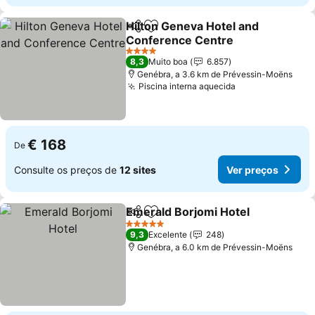
Hilton Geneva Hotel and
Partilhar
Adicionar aos favoritos
Conference Centre
Ver preços
4 Estrelas
8,3
Muito boa
6.857
Genébra, a 3.6 km de Prévessin-Moëns
Piscina interna aquecida
Ver preços
€ 168
De
Consulte os preços de
12 sites
Ver preços
Emerald Borjomi Hotel
Partilhar
Adicionar aos favoritos
Ver
5 Estrelas
9,3
Excelente
248
Genébra, a 6.0 km de Prévessin-Moëns