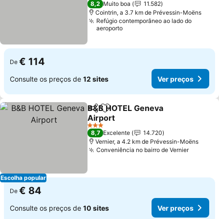
8,2
Muito boa
11.582
Cointrin, a 3.7 km de Prévessin-Moëns
Refúgio contemporâneo ao lado do
aeroporto
€ 114
De
Consulte os preços de
12 sites
Ver preços
B&B HOTEL Geneva
Partilhar
Adicionar aos favoritos
Airport
Ver preços
3 Estrelas
8,7
Excelente
14.720
Vernier, a 4.2 km de Prévessin-Moëns
Conveniência no bairro de Vernier
Ver pre
Escolha popular
€ 84
De
Consulte os preços de
10 sites
Ver preços