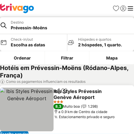
Favoritos
Iniciar
Me
Destino
Prévessin-Moëns
Check-in/out
Hóspedes e quartos
Escolha as datas
2 hóspedes, 1 quarto.
Ordenar
Filtrar
Mapa
Hotéis em Prévessin-Moëns (Ródano-Alpes,
França)
Como os pagamentos influenciam os resultados
Ibis Styles Prévessin
Partilhar
Adicionar aos favoritos
Genève Aéroport
Ver preços
3 Estrelas
8,3
Muito boa
1.298
a 0.9 km de Centro da cidade
Estacionamento privado e seguro
Ver preç
Escolha popular