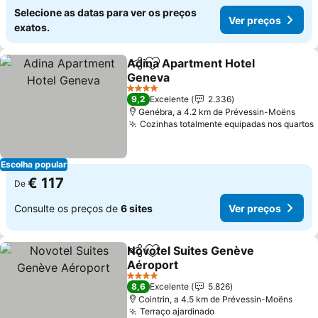
Selecione as datas para ver os preços
Ver preços
exatos.
Adina Apartment Hotel
Partilhar
Adicionar aos favoritos
Geneva
Ver preços
4 Estrelas
9,2
Excelente
2.336
Genébra, a 4.2 km de Prévessin-Moëns
Cozinhas totalmente equipadas nos quartos
Escolha popular
€ 117
De
Consulte os preços de
6 sites
Ver preços
Novotel Suites Genève
Partilhar
Adicionar aos favoritos
Aéroport
Ver preços
4 Estrelas
8,6
Excelente
5.826
Cointrin, a 4.5 km de Prévessin-Moëns
Terraço ajardinado
Ver preços