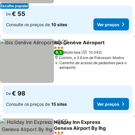
Escolha popular
€ 55
De
Consulte os preços de
10 sites
Ver preços
ibis Genève Aéroport
Partilhar
Adicionar aos favoritos
Ver 
3 Estrelas
8,3
Muito boa
10.042
Cointrin, a 3.6 km de Prévessin-Moëns
Caminho de acesso de pedestres para o
aeroporto
€ 98
De
Consulte os preços de
15 sites
Ver preços
Holiday Inn Express
Partilhar
Adicionar aos favoritos
Geneva Airport By Ihg
Ver preços
3 Estrelas