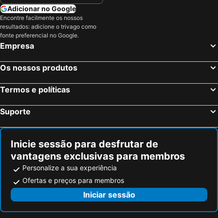
Courchevel, Ródano-Alpes Hotéis
Méribel, Ródano-Alpes Hotéis
Adicionar no Google
Encontre facilmente os nossos
Les Deux Alpes, Ródano-Alpes Hotéis
Paris, França Hotéis
resultados: adicione o trivago como
Nice, Provença-Alpes-Costa Azul Hotéis
Coupvray, França Hotéis
fonte preferencial no Google.
Empresa
Estrasburgo, Alsácia Hotéis
Bordéus, Aquitânia Hotéis
Montévrain, França Hotéis
Serris, França Hotéis
Os nossos produtos
Colmar, Alsácia Hotéis
Magny le Hongre, França Hotéis
Termos e políticas
Suporte
Inicie sessão para desfrutar de
vantagens exclusivas para membros
Personalize a sua experiência
Ofertas e preços para membros
Iniciar sessão