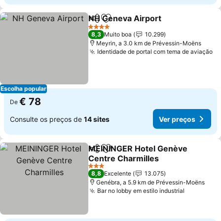
NH Geneva Airport
Partilhar
Adicionar aos favoritos
Ver pre
4 Estrelas
8,3
Muito boa
10.299
Meyrin, a 3.0 km de Prévessin-Moëns
Identidade de portal com tema de aviação
Ve
Escolha popular
€ 78
De
Consulte os preços de
14 sites
Ver preços
MEININGER Hotel Genève
Partilhar
Adicionar aos favoritos
Centre Charmilles
Ver preços
3 Estrelas
8,8
Excelente
13.075
Genébra, a 5.9 km de Prévessin-Moëns
Bar no lobby em estilo industrial
Ver preço