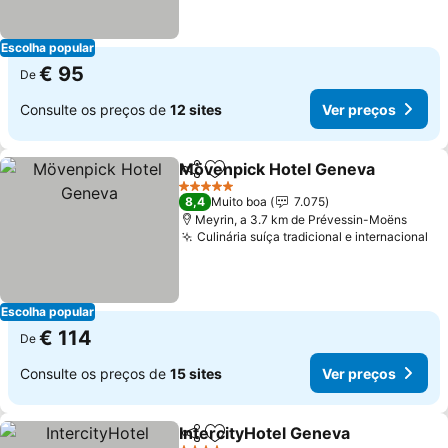
Escolha popular
€ 95
De
Consulte os preços de
12 sites
Ver preços
Mövenpick Hotel Geneva
Partilhar
Adicionar aos favoritos
V
5 Estrelas
8,4
Muito boa
7.075
Meyrin, a 3.7 km de Prévessin-Moëns
Culinária suíça tradicional e internacional
Ve
Escolha popular
€ 114
De
Consulte os preços de
15 sites
Ver preços
IntercityHotel Geneva
Partilhar
Adicionar aos favoritos
Ver 