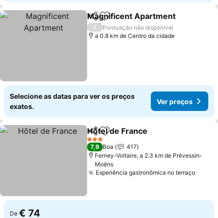
Magnificent Apartment
Partilhar
Adicionar aos favoritos
Ve
/
Pontuação não disponível
a 0.8 km de Centro da cidade
Selecione as datas para ver os preços
Ver preços
exatos.
Hôtel de France
Partilhar
Adicionar aos favoritos
Ver preço
3 Estrelas
7,9
Boa
417
Ferney-Voltaire, a 2.3 km de Prévessin-
Moëns
Experiência gastronômica no terraço
Ver p
€ 74
De