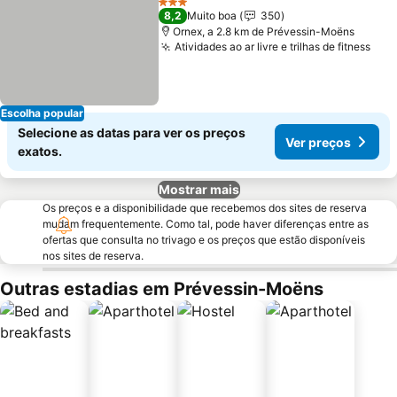
3 Estrelas
8,2
Muito boa
350
Ornex, a 2.8 km de Prévessin-Moëns
Atividades ao ar livre e trilhas de fitness
Ver
Escolha popular
Selecione as datas para ver os preços
Ver preços
exatos.
Mostrar mais
Os preços e a disponibilidade que recebemos dos sites de reserva
mudam frequentemente. Como tal, pode haver diferenças entre as
ofertas que consulta no trivago e os preços que estão disponíveis
nos sites de reserva.
Outras estadias em Prévessin-Moëns