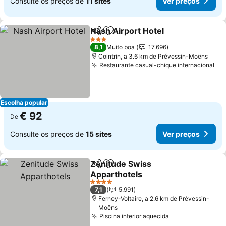
Consulte os preços de
11 sites
Ver preços
Nash Airport Hotel
Partilhar
Adicionar aos favoritos
Ver pre
3 Estrelas
8,1
Muito boa
17.696
Cointrin, a 3.6 km de Prévessin-Moëns
Restaurante casual-chique internacional
Ve
Escolha popular
€ 92
De
Consulte os preços de
15 sites
Ver preços
Zenitude Swiss
Partilhar
Adicionar aos favoritos
Apparthotels
Ver preços
4 Estrelas
7,1
5.991
Ferney-Voltaire, a 2.6 km de Prévessin-
Moëns
Piscina interior aquecida
Ver preços