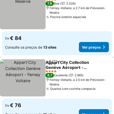
4 Estrelas
7,9
Boa
3.536
Ferney-Voltaire, a 2.7 km de Prévessin-
Moëns
Piscina exterior aquecida
Ver preços
€ 84
De
Consulte os preços de
13 sites
Ver preços
Appart'City Collection
Partilhar
Adicionar aos favoritos
Genève Aéroport -
Ferney Voltaire
Ver preços
4 Estrelas
8,7
Excelente
2.965
Ferney-Voltaire, a 2.5 km de Prévessin-
Moëns
Quartos com cozinha compacta
Ver preço
€ 76
De