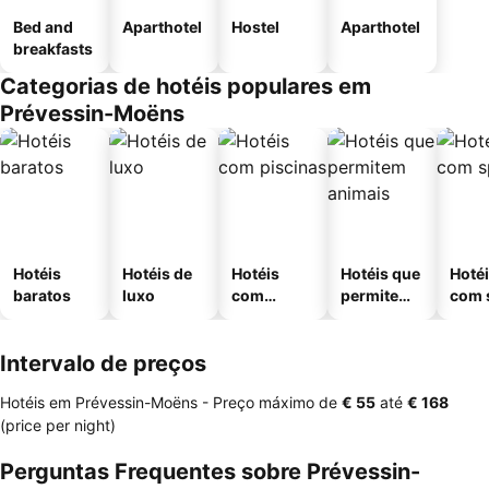
Bed and
Aparthotel
Hostel
Aparthotel
breakfasts
Categorias de hotéis populares em
Prévessin-Moëns
Hotéis
Hotéis de
Hotéis
Hotéis que
Hoté
baratos
luxo
com
permitem
com 
piscinas
animais
Intervalo de preços
Hotéis em Prévessin-Moëns -
Preço máximo
de
‎€ 55
até
‎€ 168
(price per night)
Perguntas Frequentes sobre Prévessin-