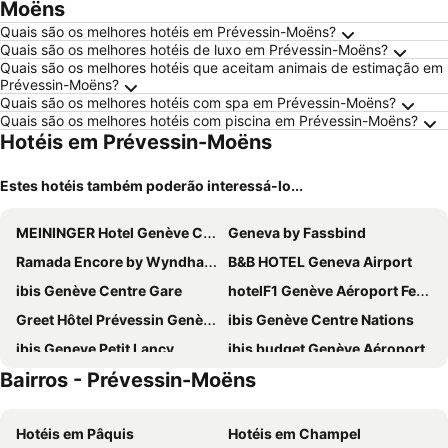
Moëns
Quais são os melhores hotéis em Prévessin-Moëns?
Quais são os melhores hotéis de luxo em Prévessin-Moëns?
Quais são os melhores hotéis que aceitam animais de estimação em
Prévessin-Moëns?
Quais são os melhores hotéis com spa em Prévessin-Moëns?
Quais são os melhores hotéis com piscina em Prévessin-Moëns?
Hotéis em Prévessin-Moëns
Estes hotéis também poderão interessá-lo...
MEININGER Hotel Genève Centre Charmilles
Geneva by Fassbind
Ramada Encore by Wyndham Geneva
B&B HOTEL Geneva Airport
ibis Genève Centre Gare
hotelF1 Genève Aéroport Ferney
Greet Hôtel Prévessin Genève Aéroport
ibis Genève Centre Nations
ibis Geneve Petit Lancy
ibis budget Genève Aéroport
Bairros - Prévessin-Moëns
Ibis Styles Prévessin Genève Aéroport
Nash Suites Airport Hotel
Hotel Central
NH Geneva Airport
Hotéis em Pâquis
Hotéis em Champel
Hotel Le Montbrillant
Premiere Classe Geneve - Saint Genis Pouilly