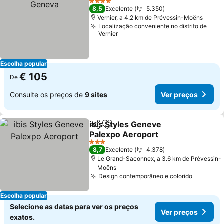
4 Estrelas
8,5
Excelente
5.350
Vernier, a 4.2 km de Prévessin-Moëns
Localização conveniente no distrito de
Vernier
Escolha popular
€ 105
De
Consulte os preços de
9 sites
Ver preços
ibis Styles Geneve
Partilhar
Adicionar aos favoritos
Palexpo Aeroport
Ver preços
3 Estrelas
8,7
Excelente
4.378
Le Grand-Saconnex, a 3.6 km de Prévessin-
Moëns
Design contemporâneo e colorido
Ver pre
Escolha popular
Selecione as datas para ver os preços
Ver preços
exatos.