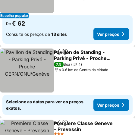
Escolha popular
€ 62
De
Consulte os preços de
13 sites
Ver preços
Pavillon de Standing -
Partilhar
Adicionar aos favoritos
Parking Privé - Proche
CERN/ONU/Genève
Ver preços
7,5
Boa
4
a 0.6 km de Centro da cidade
Selecione as datas para ver os preços
Ver preços
exatos.
Premiere Classe Geneve
Partilhar
Adicionar aos favoritos
- Prevessin