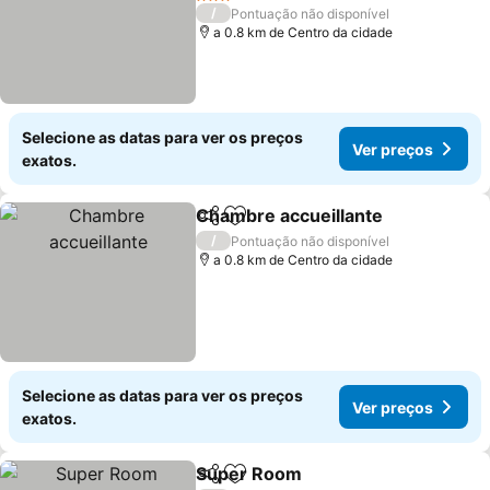
Ver preços
3 Estrelas
/
Pontuação não disponível
a 0.8 km de Centro da cidade
Selecione as datas para ver os preços
Ver preços
exatos.
Chambre accueillante
Partilhar
Adicionar aos favoritos
Ver 
/
Pontuação não disponível
a 0.8 km de Centro da cidade
Selecione as datas para ver os preços
Ver preços
exatos.
Super Room
Partilhar
Adicionar aos favoritos
Ver preços