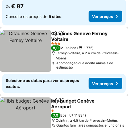
€ 87
De
Consulte os preços de
5 sites
Ver preços
Citadines Geneve Ferney
Partilhar
Adicionar aos favoritos
Voltaire
Ver preços
3 Estrelas
8,0
Muito boa
1.775
Ferney-Voltaire, a 2.4 km de Prévessin-
Moëns
Acomodação que aceita animais de
estimação
Selecione as datas para ver os preços
Ver preços
exatos.
ibis budget Genève
Partilhar
Adicionar aos favoritos
Aéroport
Ver preços
1 Estrelas
7,9
Boa
11.834
Cointrin, a 4.5 km de Prévessin-Moëns
Quartos familiares compactos e funcionais
V