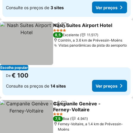
Consulte os preços de
3 sites
Ver preços
Nash Suites Airport Hotel
Partilhar
Adicionar aos favoritos
4 Estrelas
8,5
Excelente
11.517
Cointrin, a 3.6 km de Prévessin-Moëns
Vistas panorâmicas da pista do aeroporto
Ve
Escolha popular
€ 100
De
Consulte os preços de
14 sites
Ver preços
Campanile Genève -
Partilhar
Adicionar aos favoritos
Ferney-Voltaire
Ver preços
3 Estrelas
7,5
Boa
4.941
Ferney-Voltaire, a 1.4 km de Prévessin-
Moëns