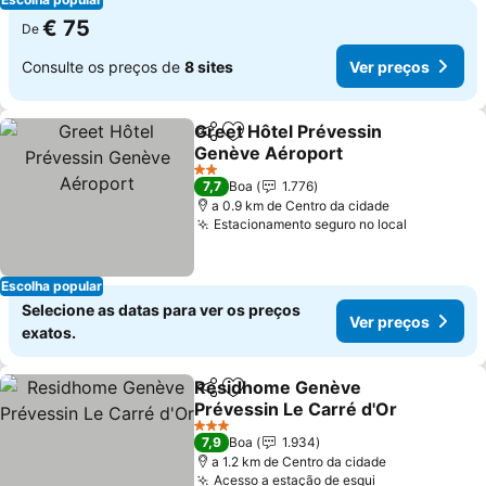
€ 75
De
Consulte os preços de
8 sites
Ver preços
Greet Hôtel Prévessin
Partilhar
Adicionar aos favoritos
Genève Aéroport
Ver preços
2 Estrelas
7,7
Boa
1.776
a 0.9 km de Centro da cidade
Estacionamento seguro no local
Ver preço
Escolha popular
Selecione as datas para ver os preços
Ver preços
exatos.
Residhome Genève
Partilhar
Adicionar aos favoritos
Prévessin Le Carré d'Or
Ver preços
3 Estrelas
7,9
Boa
1.934
a 1.2 km de Centro da cidade
Acesso a estação de esqui
Ver preços