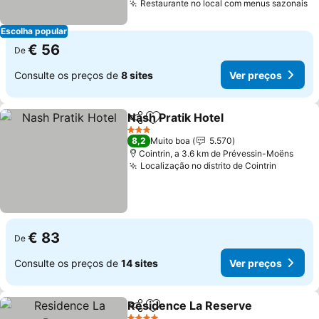
Restaurante no local com menus sazonais
Ve
Escolha popular
€ 56
De
Consulte os preços de
8 sites
Ver preços
Nash Pratik Hotel
Partilhar
Adicionar aos favoritos
Ver preç
3 Estrelas
8,2
Muito boa
5.570
Cointrin, a 3.6 km de Prévessin-Moëns
Localização no distrito de Cointrin
Ver pre
€ 83
De
Consulte os preços de
14 sites
Ver preços
Residence La Reserve
Partilhar
Adicionar aos favoritos
Ver