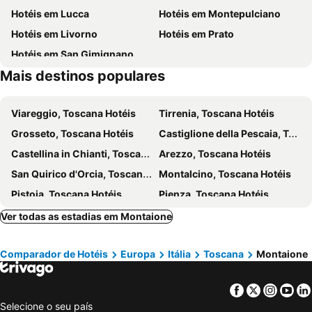
Hotéis em Lucca
Hotéis em Montepulciano
Chiesa dei Santi Michele e Gaetano
Oltrarno
Fattoria Voltrona
Villa Nencini
Hotéis em Livorno
Hotéis em Prato
San Vivaldo
Ghizzano
Hotel La Locanda
Borgo Divino
Hotéis em San Gimignano
Certaldo alta
Mercantia
Le Mandrie di Ripalta
Hotel Il Sole
Mais destinos populares
Sant'Agostino
Piazza della Cisterna
Albergo Montechiari
Le Volpaie
San Gimignano 1300
Centro Storico
Gatto Bianco Tizzauli
Montegufoni 4
Viareggio, Toscana Hotéis
Tirrenia, Toscana Hotéis
Terme di Casciana
Stadio Guidi
Hotel Semifonte
Grosseto, Toscana Hotéis
Castiglione della Pescaia, Toscana Hotéis
Terme Redi
Calignaia
Castellina in Chianti, Toscana Hotéis
Arezzo, Toscana Hotéis
History of Science Museum
Stibbert
San Quirico d'Orcia, Toscana Hotéis
Montalcino, Toscana Hotéis
Piazza del Duomo
Praça da Senhoria
Pistoia, Toscana Hotéis
Pienza, Toscana Hotéis
Portoferraio, Toscana Hotéis
Poggibonsi, Toscana Hotéis
Ver todas as estadias em Montaione
Capoliveri, Toscana Hotéis
Scarlino, Toscana Hotéis
Comparador de Hotéis
Europa
Itália
Toscana
Montaione
Marina di Massa, Toscana Hotéis
Impruneta, Toscana Hotéis
Sesto Fiorentino, Toscana Hotéis
Barga, Toscana Hotéis
Facebook
Twitter
Insta
Yo
Cortona, Toscana Hotéis
Monteriggioni, Toscana Hotéis
Selecione o seu país