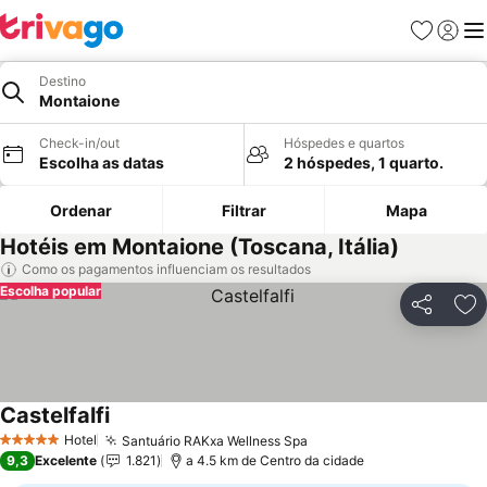
Favoritos
Iniciar
Me
Destino
Montaione
Check-in/out
Hóspedes e quartos
Escolha as datas
2 hóspedes, 1 quarto.
Ordenar
Filtrar
Mapa
Hotéis em Montaione (Toscana, Itália)
Como os pagamentos influenciam os resultados
Escolha popular
Partilhar
Ad
Castelfalfi
Hotel
Santuário RAKxa Wellness Spa
5 Estrelas
9,3
Excelente
1.821
a 4.5 km de Centro da cidade