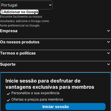
Florença, Toscana Hotéis
Pisa, Toscana Hotéis
Siena, Toscana Hotéis
Montecatini Terme, Toscana Hotéis
Adicionar no Google
Lucca, Toscana Hotéis
Montepulciano, Toscana Hotéis
Encontre facilmente os nossos
resultados: adicione o trivago como
Livorno, Toscana Hotéis
Prato, Toscana Hotéis
fonte preferencial no Google.
San Gimignano, Toscana Hotéis
Roma, Lazio Hotéis
Empresa
Milão, Lombardia Hotéis
Veneza, Veneto Hotéis
Os nossos produtos
Nápoles, Campanha Hotéis
Bolonha, Emília-Romanha Hotéis
Palermo, Sicília Hotéis
Verona, Veneto Hotéis
Termos e políticas
Cagliari, Sardenha Hotéis
Suporte
Inicie sessão para desfrutar de
vantagens exclusivas para membros
Personalize a sua experiência
Ofertas e preços para membros
Iniciar sessão