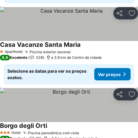
Partilhar
Ad
Casa Vacanze Santa Maria
Aparthotel
Piscina exterior sazonal
1 Estrelas
8,9
Excelente
338
a 3.6 km de Centro da cidade
Selecione as datas para ver os preços
Ver preços
exatos.
Partilhar
Ad
Borgo degli Orti
Hotel
Piscina panorâmica com vista
3 Estrelas