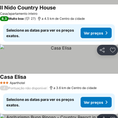
Il Nido Country House
Casa/apartamento inteiro
8,3
Muito boa
27
a 4.5 km de Centro da cidade
Selecione as datas para ver os preços
Ver preços
exatos.
Partilhar
Ad
Casa Elisa
Aparthotel
3 Estrelas
/
a 3.6 km de Centro da cidade
Pontuação não disponível
Selecione as datas para ver os preços
Ver preços
exatos.