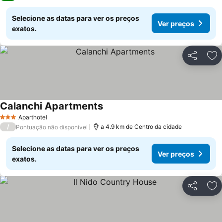
Selecione as datas para ver os preços
Ver preços
exatos.
Partilhar
Ad
Calanchi Apartments
Aparthotel
3 Estrelas
/
a 4.9 km de Centro da cidade
Pontuação não disponível
Selecione as datas para ver os preços
Ver preços
exatos.
Partilhar
Ad