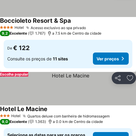
Boccioleto Resort & Spa
Hotel
Acesso exclusivo ao spa privado
4 Estrelas
9,2
Excelente
1.767
a 7.5 km de Centro da cidade
€ 122
De
Consulte os preços de
11 sites
Ver preços
Escolha popular
Partilhar
Ad
Hotel Le Macine
Hotel
Quartos deluxe com banheira de hidromassagem
3 Estrelas
9,0
Excelente
1.363
a 0.0 km de Centro da cidade
Selecione as datas para ver os preços