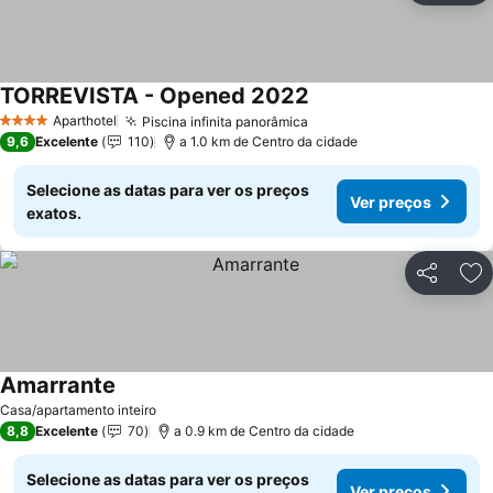
TORREVISTA - Opened 2022
Aparthotel
Piscina infinita panorâmica
4 Estrelas
9,6
Excelente
110
a 1.0 km de Centro da cidade
Selecione as datas para ver os preços
Ver preços
exatos.
Partilhar
Ad
Amarrante
Casa/apartamento inteiro
8,8
Excelente
70
a 0.9 km de Centro da cidade
Selecione as datas para ver os preços
Ver preços