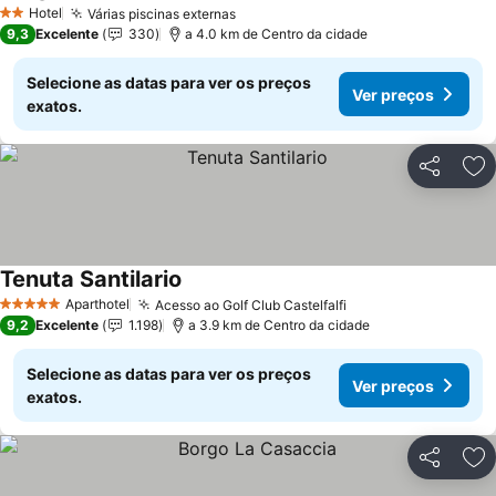
Hotel
Várias piscinas externas
2 Estrelas
9,3
Excelente
330
a 4.0 km de Centro da cidade
Selecione as datas para ver os preços
Ver preços
exatos.
Partilhar
Ad
Tenuta Santilario
Aparthotel
Acesso ao Golf Club Castelfalfi
5 Estrelas
9,2
Excelente
1.198
a 3.9 km de Centro da cidade
Selecione as datas para ver os preços
Ver preços
exatos.
Partilhar
Ad