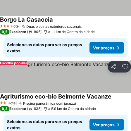
Borgo La Casaccia
Hotel
Duas piscinas exteriores sazonais
3 Estrelas
9,5
Excelente
805
a 1.1 km de Centro da cidade
Selecione as datas para ver os preços
Ver preços
exatos.
Escolha popular
Partilhar
Ad
Agriturismo eco-bio Belmonte Vacanze
Hotel
Piscina panorâmica com jacuzzi
2 Estrelas
9,3
Excelente
838
a 5.9 km de Centro da cidade
Selecione as datas para ver os preços
Ver preços
exatos.