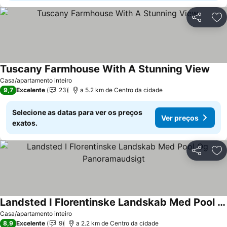
Partilhar
Ad
Tuscany Farmhouse With A Stunning View
Casa/apartamento inteiro
9,7
Excelente
23
a 5.2 km de Centro da cidade
Selecione as datas para ver os preços
Ver preços
exatos.
Partilhar
Ad
Landsted I Florentinske Landskab Med Pool Og Panoramaudsigt
Casa/apartamento inteiro
8,9
Excelente
9
a 2.2 km de Centro da cidade