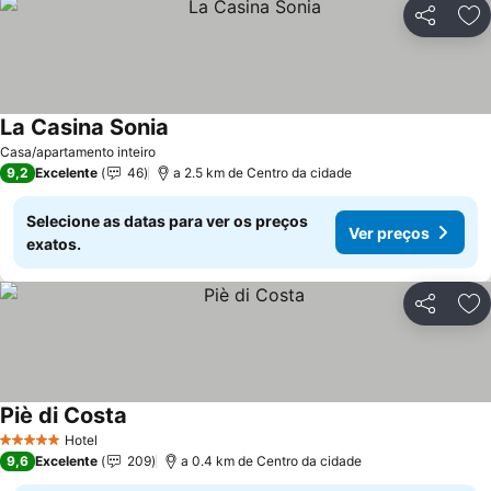
Partilhar
Ad
La Casina Sonia
Casa/apartamento inteiro
9,2
Excelente
46
a 2.5 km de Centro da cidade
Selecione as datas para ver os preços
Ver preços
exatos.
Partilhar
Ad
Piè di Costa
Hotel
5 Estrelas
9,6
Excelente
209
a 0.4 km de Centro da cidade