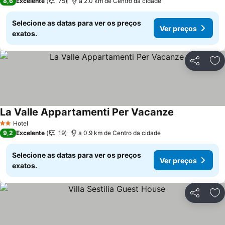
8,6
Excelente
75
a 2.0 km de Centro da cidade
Selecione as datas para ver os preços
Ver preços
exatos.
Partilhar
Ad
La Valle Appartamenti Per Vacanze
Hotel
2 Estrelas
9,2
Excelente
19
a 0.9 km de Centro da cidade
Selecione as datas para ver os preços
Ver preços
exatos.
Partilhar
Ad