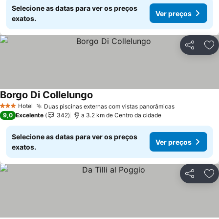
Selecione as datas para ver os preços
Ver preços
exatos.
Partilhar
Ad
Borgo Di Collelungo
Hotel
Duas piscinas externas com vistas panorâmicas
3 Estrelas
9,0
Excelente
342
a 3.2 km de Centro da cidade
Selecione as datas para ver os preços
Ver preços
exatos.
Partilhar
Ad