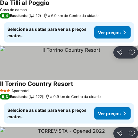
Da Tilli al Poggio
Casa de campo
9,4
Excelente
12
a 6.0 km de Centro da cidade
Selecione as datas para ver os preços
Ver preços
exatos.
Partilhar
Ad
Il Torrino Country Resort
Aparthotel
3 Estrelas
9,3
Excelente
122
a 0.9 km de Centro da cidade
Selecione as datas para ver os preços
Ver preços
exatos.
Partilhar
Ad