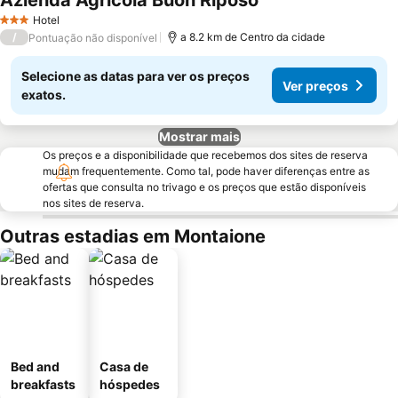
Azienda Agricola Buon Riposo
Hotel
3 Estrelas
/
a 8.2 km de Centro da cidade
Pontuação não disponível
Selecione as datas para ver os preços
Ver preços
exatos.
Mostrar mais
Os preços e a disponibilidade que recebemos dos sites de reserva
mudam frequentemente. Como tal, pode haver diferenças entre as
ofertas que consulta no trivago e os preços que estão disponíveis
nos sites de reserva.
Outras estadias em Montaione
Bed and
Casa de
breakfasts
hóspedes