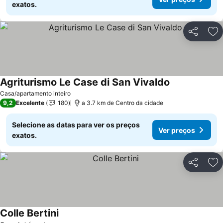
exatos.
Partilhar
Ad
Agriturismo Le Case di San Vivaldo
Casa/apartamento inteiro
9,2
Excelente
180
a 3.7 km de Centro da cidade
Selecione as datas para ver os preços
Ver preços
exatos.
Partilhar
Ad
Colle Bertini