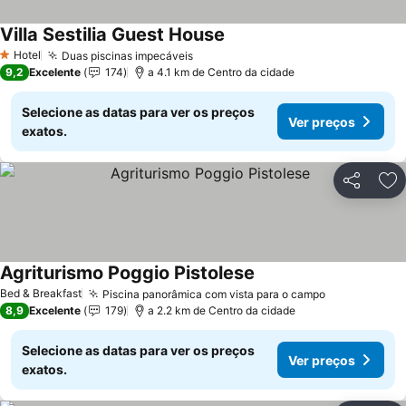
Villa Sestilia Guest House
Hotel
Duas piscinas impecáveis
1 Estrelas
9,2
Excelente
174
a 4.1 km de Centro da cidade
Selecione as datas para ver os preços
Ver preços
exatos.
Partilhar
Ad
Agriturismo Poggio Pistolese
Bed & Breakfast
Piscina panorâmica com vista para o campo
8,9
Excelente
179
a 2.2 km de Centro da cidade
Selecione as datas para ver os preços
Ver preços
exatos.