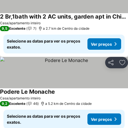
2 Br,1bath with 2 AC units, garden apt in Chianti!
Casa/apartamento inteiro
9,5
Excelente
7
a 2.7 km de Centro da cidade
Selecione as datas para ver os preços
Ver preços
exatos.
Partilhar
Ad
Podere Le Monache
Casa/apartamento inteiro
9,2
Excelente
46
a 5.2 km de Centro da cidade
Selecione as datas para ver os preços
Ver preços
exatos.