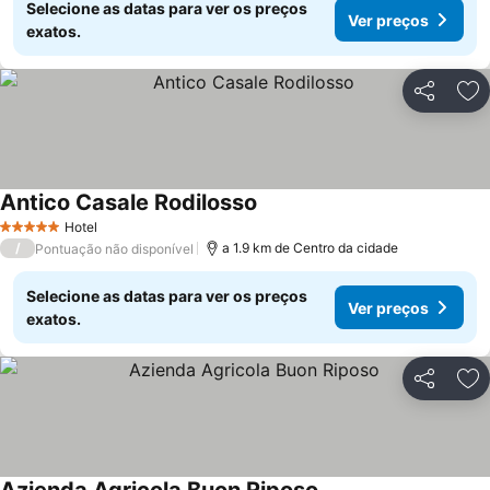
Selecione as datas para ver os preços
Ver preços
exatos.
Partilhar
Ad
Antico Casale Rodilosso
Hotel
5 Estrelas
/
a 1.9 km de Centro da cidade
Pontuação não disponível
Selecione as datas para ver os preços
Ver preços
exatos.
Partilhar
Ad