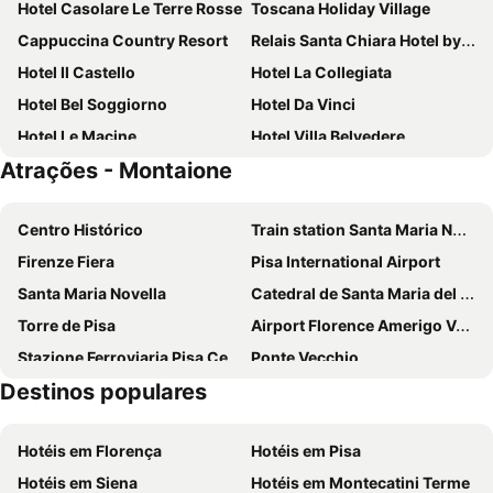
Hotel Casolare Le Terre Rosse
Toscana Holiday Village
Cappuccina Country Resort
Relais Santa Chiara Hotel by Double Hospitality
Hotel Il Castello
Hotel La Collegiata
Hotel Bel Soggiorno
Hotel Da Vinci
Hotel Le Macine
Hotel Villa Belvedere
Atrações - Montaione
Hotel Da Graziano
Villasanpaolo Resort & Spa
Agrihotel Il Palagetto
Antica Dimora Leones
Centro Histórico
Train station Santa Maria Novella
Residenza D'Epoca Palazzo Buonaccorsi
Hotel La Cisterna
Firenze Fiera
Pisa International Airport
Hotel Pescille - Tuscany Charme
Hotel Le Colline
Santa Maria Novella
Catedral de Santa Maria del Fiore
Hotel San Lino
Castelfalfi
Torre de Pisa
Airport Florence Amerigo Vespucci
Boccioleto Resort & Spa
L'Antica Sosta
Stazione Ferroviaria Pisa Centrale
Ponte Vecchio
Casa Lari
Hotel Certaldo
Destinos populares
Piazza Duomo
Centro Histórico
Bio Agriturismo Podere Pretoia
Camere Montalbano
Fortezza da Basso
Bolgheri
Hotel San Michele
Hotel L'Antico Pozzo
Hotéis em Florença
Hotéis em Pisa
Brunelleschi
Santa Cruz
Leon Bianco
Hotel San Miniato
Hotéis em Siena
Hotéis em Montecatini Terme
Mercato Centrale
Panzano in Chianti
B&B San Gimignano Diffuso
Hotel Sovestro