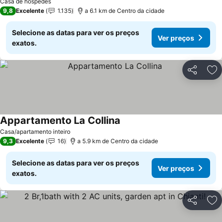
Casa de hóspedes
9,8
Excelente
1.135
a 6.1 km de Centro da cidade
Selecione as datas para ver os preços
Ver preços
exatos.
Partilhar
Ad
Appartamento La Collina
Casa/apartamento inteiro
9,3
Excelente
16
a 5.9 km de Centro da cidade
Selecione as datas para ver os preços
Ver preços
exatos.
Partilhar
Ad