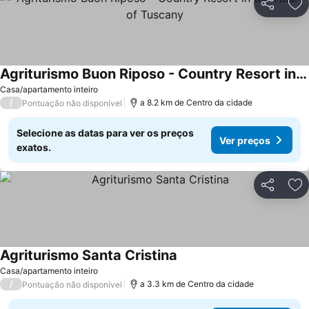
Partilhar
Ad
Agriturismo Buon Riposo - Country Resort in the Heart of Tuscany
Casa/apartamento inteiro
/
a 8.2 km de Centro da cidade
Pontuação não disponível
Selecione as datas para ver os preços
Ver preços
exatos.
Partilhar
Ad
Agriturismo Santa Cristina
Casa/apartamento inteiro
/
a 3.3 km de Centro da cidade
Pontuação não disponível