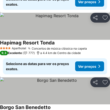
Ver preços
exatos.
Partilhar
Ad
Hapimag Resort Tonda
Aparthotel
Concertos de música clássica na capela
4 Estrelas
9,3
Excelente
777
a 4.4 km de Centro da cidade
Selecione as datas para ver os preços
Ver preços
exatos.
Partilhar
Ad
Borgo San Benedetto