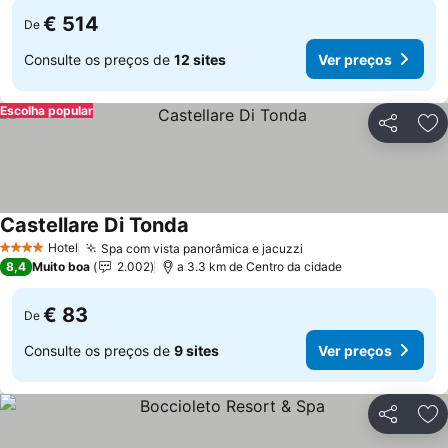
€ 514
De
Consulte os preços de
12 sites
Ver preços
Escolha popular
Partilhar
Ad
Castellare Di Tonda
Hotel
Spa com vista panorâmica e jacuzzi
4 Estrelas
8,4
Muito boa
2.002
a 3.3 km de Centro da cidade
€ 83
De
Consulte os preços de
9 sites
Ver preços
Partilhar
Ad