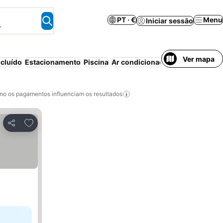
PT · €
Menu
Iniciar sessão
.
Ver mapa
cluído
Estacionamento
Piscina
Ar condicionado
o os pagamentos influenciam os resultados
Adicionar aos favoritos
Partilhar