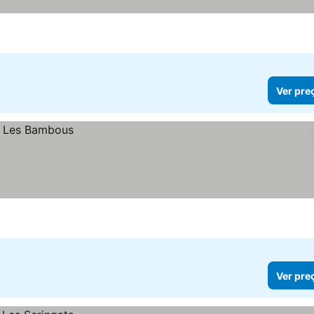
preços
Ver pre
Ver pre