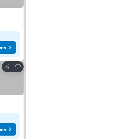
ços
Adicionar aos favoritos
Partilhar
ços