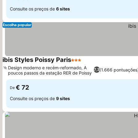
Consulte os preços de
6 sites
Escolha popular
ibis Styles Poissy Paris
3 Estrelas
Ver preços
Design moderno e recém-reformado, A
(1.666 pontuações
7,3
poucos passos da estação RER de Poissy
Ver preços
€ 72
De
Consulte os preços de
9 sites