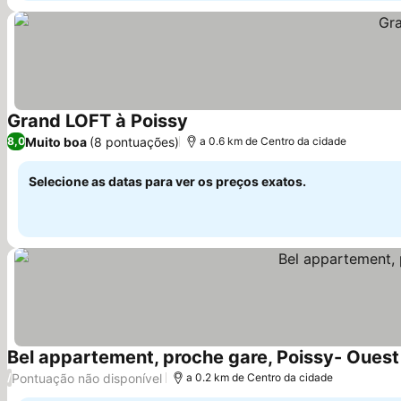
Grand LOFT à Poissy
Ver preços
Muito boa
(8 pontuações)
8,0
a 0.6 km de Centro da cidade
Selecione as datas para ver os preços exatos.
Bel appartement, proche gare, Poissy- Ouest
Pontuação não disponível
/
a 0.2 km de Centro da cidade