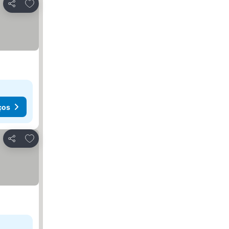
Adicionar aos favoritos
Partilhar
ços
Adicionar aos favoritos
Partilhar