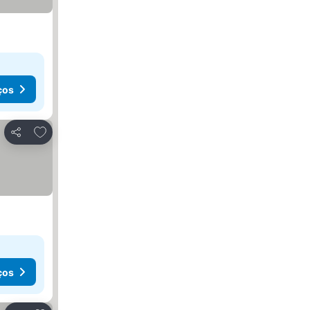
ços
Adicionar aos favoritos
Partilhar
ços