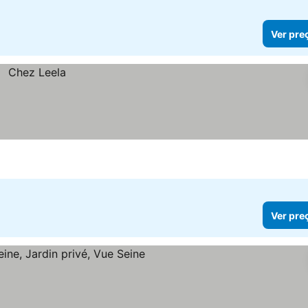
Ver pre
Ver pre