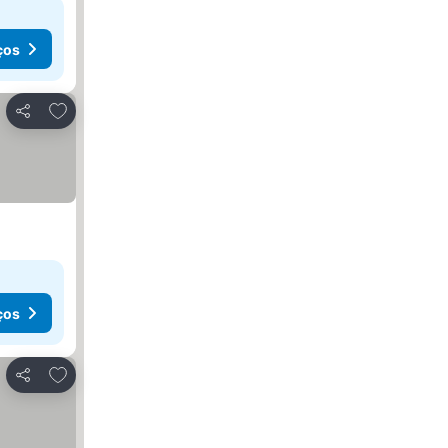
ços
Adicionar aos favoritos
Partilhar
ços
Adicionar aos favoritos
Partilhar