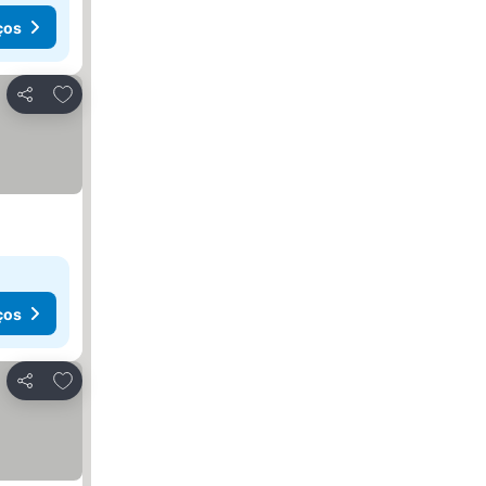
ços
Adicionar aos favoritos
Partilhar
ços
Adicionar aos favoritos
Partilhar