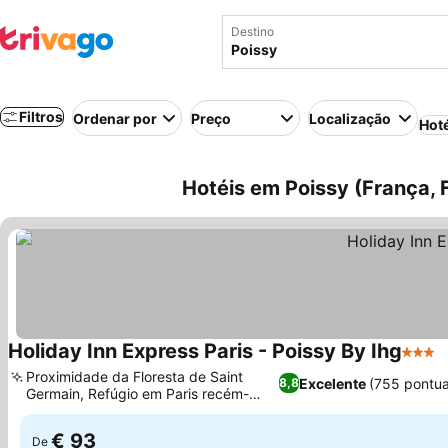
Destino
Filtros
Ordenar por
Preço
Localização
Hot
Hotéis em Poissy (França, 
Holiday Inn Express Paris - Poissy By Ihg
3 Estr
V
Proximidade da Floresta de Saint
Excelente
(755 pontu
8,8
Germain, Refúgio em Paris recém-
Ver preços
inaugurado
€ 93
De