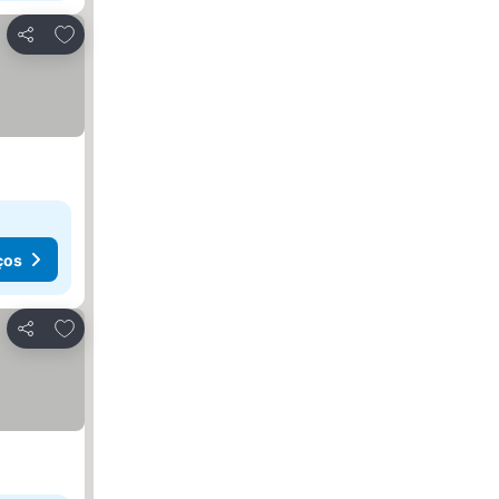
Adicionar aos favoritos
Partilhar
ços
Adicionar aos favoritos
Partilhar