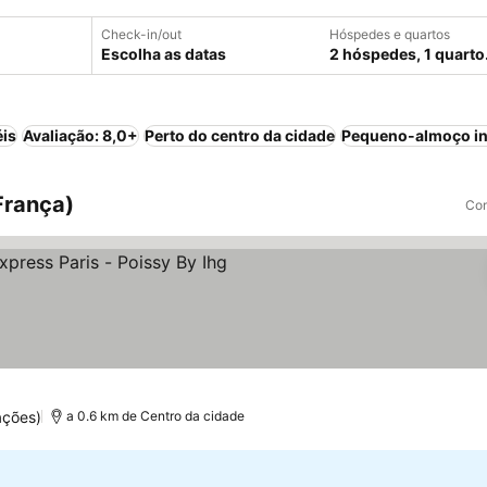
Check-in/out
Hóspedes e quartos
Escolha as datas
2 hóspedes, 1 quarto
éis
Avaliação: 8,0+
Perto do centro da cidade
Pequeno-almoço in
França)
Com
elas
er preços
ações)
a 0.6 km de Centro da cidade