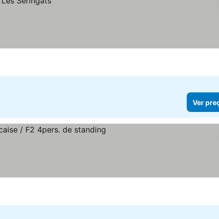
Ver pre
r preços