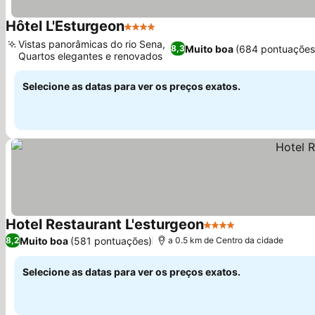
Hôtel L'Esturgeon
4 Estrelas
Ver preços
Vistas panorâmicas do rio Sena,
Muito boa
(684 pontuações
8,3
Quartos elegantes e renovados
Ver preços
Selecione as datas para ver os preços exatos.
Hotel Restaurant L'esturgeon
4 Estrelas
Ver preços
Muito boa
(581 pontuações)
8,2
a 0.5 km de Centro da cidade
Selecione as datas para ver os preços exatos.