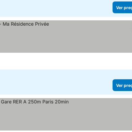
Ver pre
Ver pre