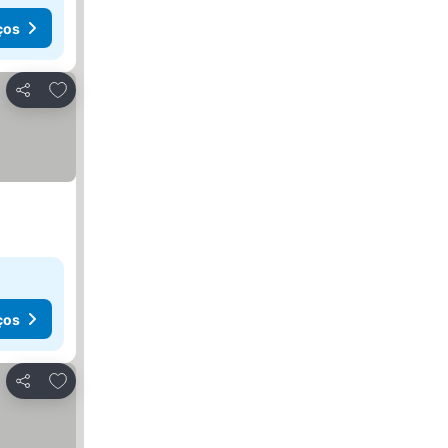
ços
Adicionar aos favoritos
Partilhar
ços
Adicionar aos favoritos
Partilhar