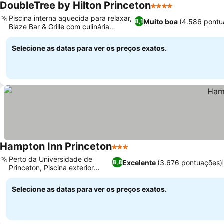
DoubleTree by Hilton Princeton
4 Estrelas
Ver preços
Piscina interna aquecida para relaxar,
Muito boa
(4.586 pontu
8,1
Blaze Bar & Grille com culinária
Ver preços
defumada
Selecione as datas para ver os preços exatos.
Hampton Inn Princeton
3 Estrelas
Ver preços
Perto da Universidade de
Excelente
(3.676 pontuações)
8,8
Princeton, Piscina exterior
Ver preços
sazonal
Selecione as datas para ver os preços exatos.