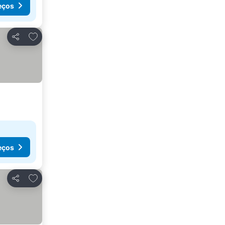
eços
Adicionar aos favoritos
Partilhar
eços
Adicionar aos favoritos
Partilhar