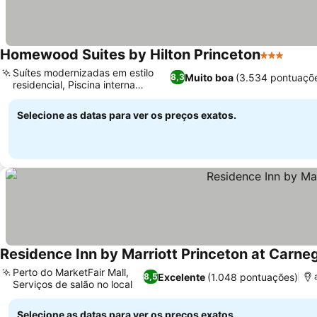
Homewood Suites by Hilton Princeton
3 Estrelas
Ver p
Suítes modernizadas em estilo
Muito boa
(3.534 pontuaçõ
8,3
residencial, Piscina interna
Ver preços
aquecida
Selecione as datas para ver os preços exatos.
Residence Inn by Marriott Princeton at Carne
Perto do MarketFair Mall,
Excelente
(1.048 pontuações)
8,5
Serviços de salão no local
Ver preços
Selecione as datas para ver os preços exatos.