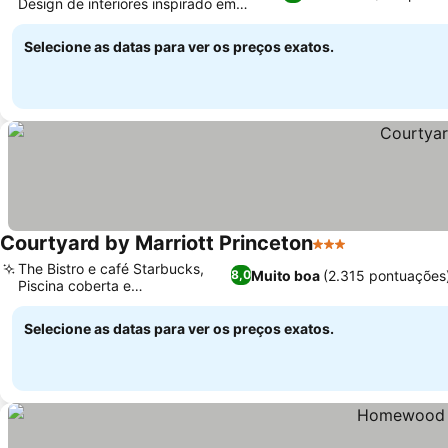
Design de interiores inspirado em
Ver preços
faculdades
Selecione as datas para ver os preços exatos.
Courtyard by Marriott Princeton
3 Estrelas
Ver preços
The Bistro e café Starbucks,
Muito boa
(2.315 pontuações
8,0
Piscina coberta e
Ver preços
hidromassagem
Selecione as datas para ver os preços exatos.