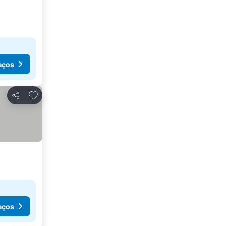
eços
Adicionar aos favoritos
Partilhar
eços