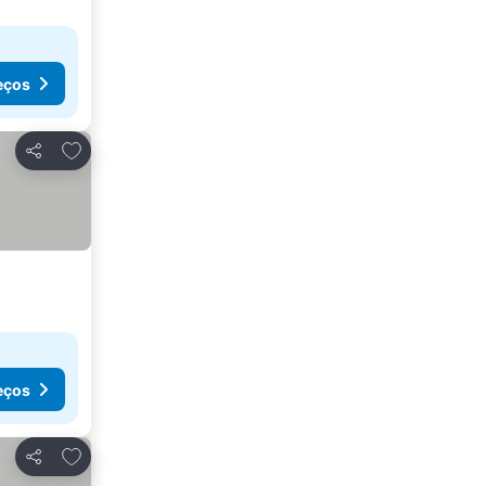
eços
Adicionar aos favoritos
Partilhar
eços
Adicionar aos favoritos
Partilhar