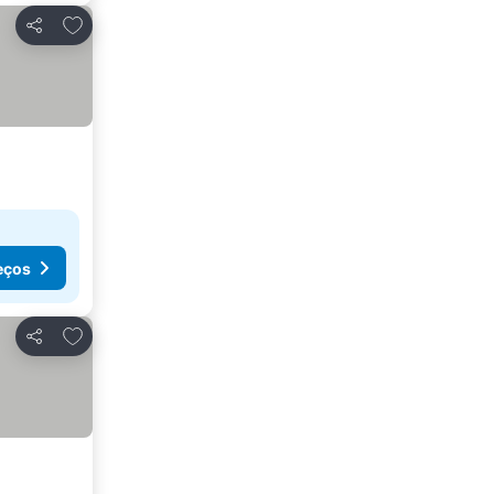
Adicionar aos favoritos
Partilhar
eços
Adicionar aos favoritos
Partilhar