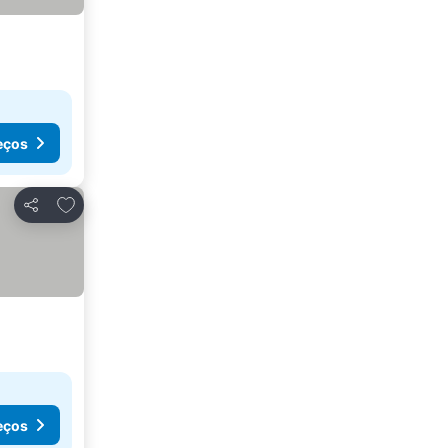
eços
Adicionar aos favoritos
Partilhar
eços