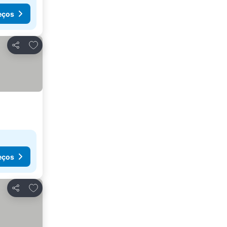
eços
Adicionar aos favoritos
Partilhar
eços
Adicionar aos favoritos
Partilhar