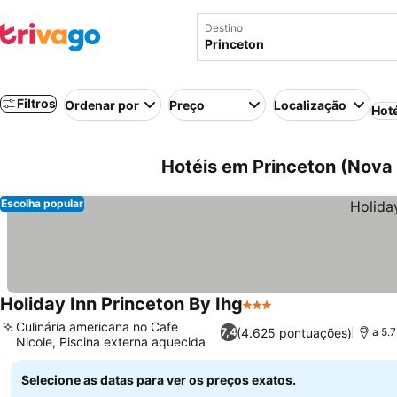
Destino
Filtros
Ordenar por
Preço
Localização
Hot
Hotéis em Princeton (Nova 
Escolha popular
Holiday Inn Princeton By Ihg
3 Estrelas
Ver preços
Culinária americana no Cafe
(4.625 pontuações)
7,4
a 5.
Nicole, Piscina externa aquecida
Ver preços
Selecione as datas para ver os preços exatos.