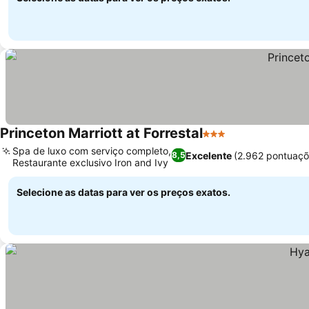
Princeton Marriott at Forrestal
3 Estrelas
Ver preços
Spa de luxo com serviço completo,
Excelente
(2.962 pontuaçõ
8,5
Restaurante exclusivo Iron and Ivy
Ver preços
Selecione as datas para ver os preços exatos.