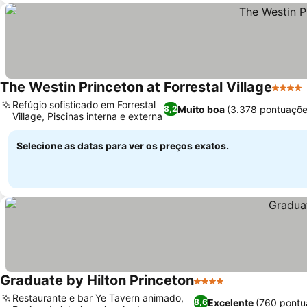
The Westin Princeton at Forrestal Village
4 Estr
Refúgio sofisticado em Forrestal
Muito boa
(3.378 pontuaçõe
8,2
Village, Piscinas interna e externa
Ver preços
Selecione as datas para ver os preços exatos.
Graduate by Hilton Princeton
4 Estrelas
Ver preços
Restaurante e bar Ye Tavern animado,
Excelente
(760 pontu
8,6