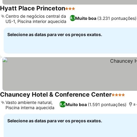
Hyatt Place Princeton
3 Estrelas
Ver preços
Centro de negócios central da
Muito boa
(3.231 pontuações)
8,1
US-1, Piscina interior aquecida
Ver preços
Selecione as datas para ver os preços exatos.
Chauncey Hotel & Conference Center
4 Estrelas
Ver 
Vasto ambiente natural,
Muito boa
(1.591 pontuações)
8,4
a 
Piscina interna aquecida
Ver preços
Selecione as datas para ver os preços exatos.