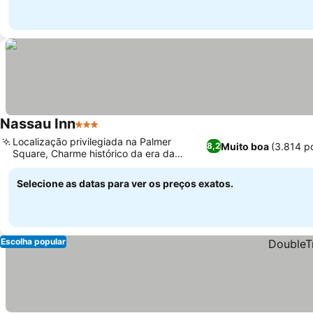
Nassau Inn
3 Estrelas
Ver preços
Localização privilegiada na Palmer
Muito boa
(3.814 p
8,2
Square, Charme histórico da era da
Ver preços
Guerra Revolucionária
Selecione as datas para ver os preços exatos.
Escolha popular