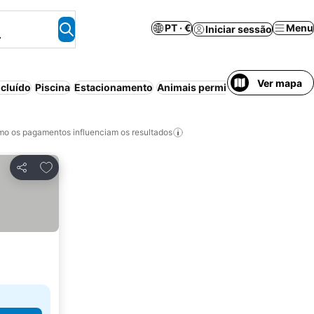
PT · €
Menu
Iniciar sessão
.
Ver mapa
cluído
Piscina
Estacionamento
Animais permitidos
Cancelament
o os pagamentos influenciam os resultados
Adicionar aos favoritos
Partilhar