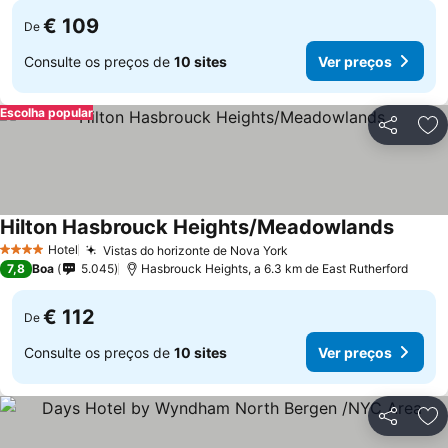
€ 109
De
Consulte os preços de
10 sites
Ver preços
Escolha popular
Partilhar
Ad
Hilton Hasbrouck Heights/Meadowlands
Hotel
Vistas do horizonte de Nova York
4 Estrelas
7,8
Boa
5.045
Hasbrouck Heights, a 6.3 km de East Rutherford
€ 112
De
Consulte os preços de
10 sites
Ver preços
Partilhar
Ad