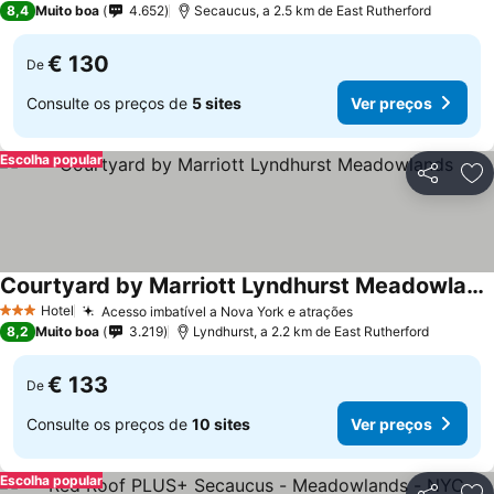
8,4
Muito boa
4.652
Secaucus, a 2.5 km de East Rutherford
€ 130
De
Consulte os preços de
5 sites
Ver preços
Escolha popular
Partilhar
Ad
Courtyard by Marriott Lyndhurst Meadowlands
Hotel
Acesso imbatível a Nova York e atrações
3 Estrelas
8,2
Muito boa
3.219
Lyndhurst, a 2.2 km de East Rutherford
€ 133
De
Consulte os preços de
10 sites
Ver preços
Escolha popular