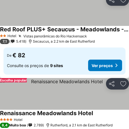
Partilhar
Ad
Red Roof PLUS+ Secaucus - Meadowlands - NYC
Hotel
Vistas panorâmicas do Rio Hackensack
2 Estrelas
7,1
5.418
Secaucus, a 2.2 km de East Rutherford
€ 82
De
Consulte os preços de
9 sites
Ver preços
Escolha popular
Partilhar
Ad
Renaissance Meadowlands Hotel
Hotel
4 Estrelas
8,4
Muito boa
2.789
Rutherford, a 2.1 km de East Rutherford