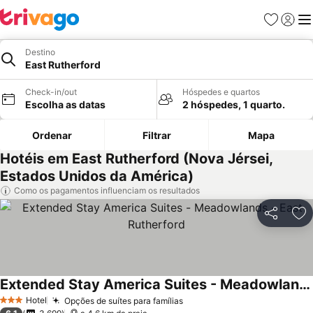
Favoritos
Iniciar
Me
Destino
East Rutherford
Check-in/out
Hóspedes e quartos
Escolha as datas
2 hóspedes, 1 quarto.
Ordenar
Filtrar
Mapa
Hotéis em East Rutherford (Nova Jérsei,
Estados Unidos da América)
Como os pagamentos influenciam os resultados
Partilhar
Ad
Extended Stay America Suites - Meadowlands - East Rutherford
Hotel
Opções de suítes para famílias
3 Estrelas