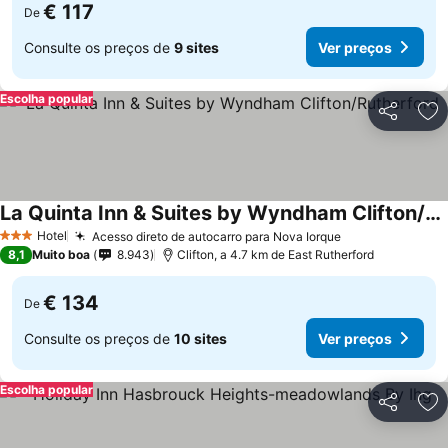
€ 117
De
Consulte os preços de
9 sites
Ver preços
Escolha popular
Partilhar
Ad
La Quinta Inn & Suites by Wyndham Clifton/Rutherford
Hotel
Acesso direto de autocarro para Nova Iorque
3 Estrelas
8,1
Muito boa
8.943
Clifton, a 4.7 km de East Rutherford
€ 134
De
Consulte os preços de
10 sites
Ver preços
Escolha popular
Partilhar
Ad