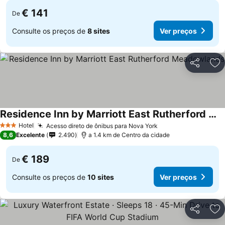
€ 141
De
Consulte os preços de
8 sites
Ver preços
Partilhar
Ad
Residence Inn by Marriott East Rutherford Meadowlands
Hotel
Acesso direto de ônibus para Nova York
3 Estrelas
8,6
Excelente
2.490
a 1.4 km de Centro da cidade
€ 189
De
Consulte os preços de
10 sites
Ver preços
Partilhar
Ad