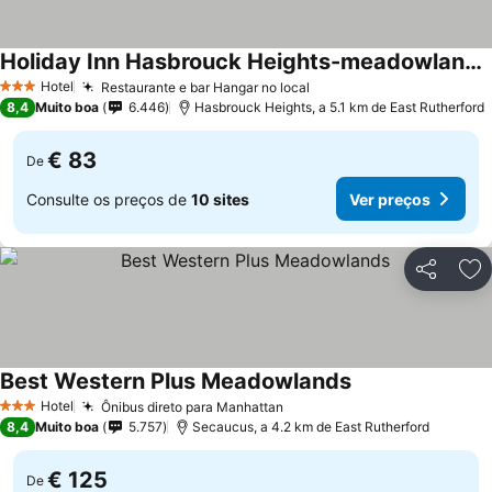
Holiday Inn Hasbrouck Heights-meadowlands By Ihg
Hotel
Restaurante e bar Hangar no local
3 Estrelas
8,4
Muito boa
6.446
Hasbrouck Heights, a 5.1 km de East Rutherford
€ 83
De
Consulte os preços de
10 sites
Ver preços
Partilhar
Ad
Best Western Plus Meadowlands
Hotel
Ônibus direto para Manhattan
3 Estrelas
8,4
Muito boa
5.757
Secaucus, a 4.2 km de East Rutherford
€ 125
De