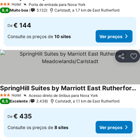
Hotel
Porta de entrada para Nova York
3 Estrelas
8,4
Muito boa
5.132
Carlstadt, a 1.7 km de East Rutherford
€ 144
De
Consulte os preços de
10 sites
Ver preços
Partilhar
Ad
SpringHill Suites by Marriott East Rutherford Meadowlands/Carlstadt
Hotel
Acesso direto de ônibus para Nova York
3 Estrelas
8,5
Excelente
2.438
Carlstadt, a 1.1 km de East Rutherford
€ 435
De
Consulte os preços de
8 sites
Ver preços