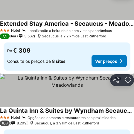
Extended Stay America - Secaucus - Meadowlands
Hotel
Localização à beira do rio com vistas panorâmicas
3 Estrelas
7,5
Boa
3.562
Secaucus, a 2.2 km de East Rutherford
€ 309
De
Consulte os preços de
8 sites
Ver preços
Partilhar
Ad
La Quinta Inn & Suites by Wyndham Secaucus Meadowlands
Hotel
Opções de compras e restaurantes nas proximidades
3 Estrelas
6,8
8.209
Secaucus, a 3.9 km de East Rutherford