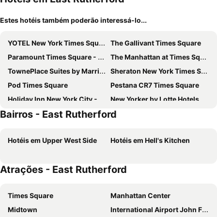
Estes hotéis também poderão interessá-lo...
YOTEL New York Times Square
The Gallivant Times Square
Paramount Times Square - A Generator Hotel
The Manhattan at Times Square Hotel
TownePlace Suites by Marriott New York Long Island City/Manhattan View
Sheraton New York Times Square Hotel
Pod Times Square
Pestana CR7 Times Square
Holiday Inn New York City - Times Square By Ihg
New Yorker by Lotte Hotels
Bairros - East Rutherford
Hotel Riu Plaza Manhattan Times Square
Hotel Riu Plaza New York Times Square
Capital Hotel
The Leo House
Hotéis em Upper West Side
Hotéis em Hell's Kitchen
AMTD Idea Tribeca Hotel
Carlton Arms Hotel
Eurostars Wall Street
Times Square West Hotel, BW Signature Collection
Atrações - East Rutherford
ROW NYC
SpringHill Suites by Marriott New York Queens
Pod 51
OYO Times Square
Times Square
Manhattan Center
LIC Manhattan View Hotel
Wingate by Wyndham Long Island City
Midtown
International Airport John F. Kennedy
Radio Hotel
Americana Inn