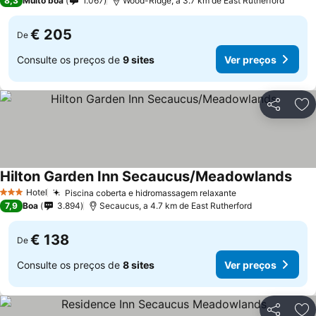
8,3
Muito boa
1.067
Wood-Ridge, a 3.7 km de East Rutherford
€ 205
De
Consulte os preços de
9 sites
Ver preços
Partilhar
Ad
Hilton Garden Inn Secaucus/Meadowlands
Hotel
Piscina coberta e hidromassagem relaxante
3 Estrelas
7,9
Boa
3.894
Secaucus, a 4.7 km de East Rutherford
€ 138
De
Consulte os preços de
8 sites
Ver preços