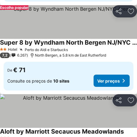
Escolha popular
Partilhar
Ad
Super 8 by Wyndham North Bergen NJ/NYC Area
Hotel
Perto do Aldi e Starbucks
2 Estrelas
7,2
6.267
North Bergen, a 5.8 km de East Rutherford
€ 71
De
Consulte os preços de
10 sites
Ver preços
Partilhar
Ad
Aloft by Marriott Secaucus Meadowlands