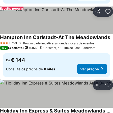
Escolha popular
Partilhar
Ad
Hampton Inn Carlstadt-At The Meadowlands
Hotel
Proximidade imbatível a grandes locais de eventos
3 Estrelas
8,7
Excelente
6.156
Carlstadt, a 1.1 km de East Rutherford
€ 144
De
Consulte os preços de
8 sites
Ver preços
Partilhar
Ad
Holiday Inn Express & Suites Meadowlands Area By Ihg