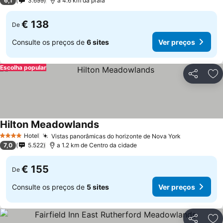
6,1
3.699
a 4.6 km da praia
€ 138
De
Consulte os preços de
6 sites
Ver preços
Escolha popular
Partilhar
Ad
Hilton Meadowlands
Hotel
Vistas panorâmicas do horizonte de Nova York
4 Estrelas
7,0
5.522
a 1.2 km de Centro da cidade
€ 155
De
Consulte os preços de
5 sites
Ver preços