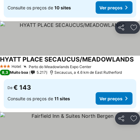
Consulte os preços de
10 sites
Ver preços
Partilhar
Ad
HYATT PLACE SECAUCUS/MEADOWLANDS
Hotel
Perto do Meadowlands Expo Center
3 Estrelas
8,3
Muito boa
5.217
Secaucus, a 4.6 km de East Rutherford
€ 143
De
Consulte os preços de
11 sites
Ver preços
Partilhar
Ad