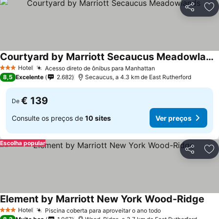
Partilhar
Ad
Courtyard by Marriott Secaucus Meadowlands
Hotel
Acesso direto de ônibus para Manhattan
3 Estrelas
8,5
Excelente
2.682
Secaucus, a 4.3 km de East Rutherford
€ 139
De
Consulte os preços de
10 sites
Ver preços
Escolha popular
Partilhar
Ad
Element by Marriott New York Wood-Ridge
Hotel
Piscina coberta para aproveitar o ano todo
3 Estrelas