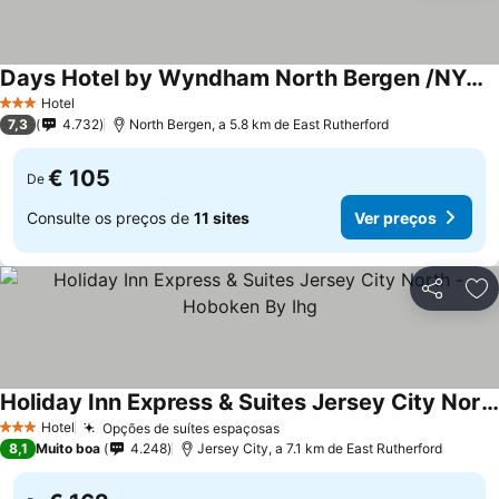
Days Hotel by Wyndham North Bergen /NYC Area
Hotel
3 Estrelas
7,3
4.732
North Bergen, a 5.8 km de East Rutherford
€ 105
De
Consulte os preços de
11 sites
Ver preços
Partilhar
Ad
Holiday Inn Express & Suites Jersey City North - Hoboken By Ihg
Hotel
Opções de suítes espaçosas
3 Estrelas
8,1
Muito boa
4.248
Jersey City, a 7.1 km de East Rutherford