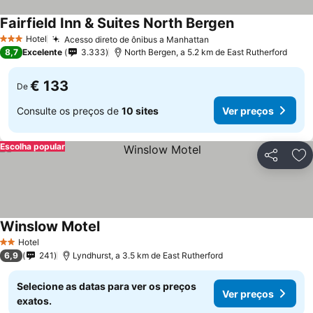
Fairfield Inn & Suites North Bergen
Hotel
Acesso direto de ônibus a Manhattan
3 Estrelas
8,7
Excelente
3.333
North Bergen, a 5.2 km de East Rutherford
€ 133
De
Consulte os preços de
10 sites
Ver preços
Escolha popular
Partilhar
Ad
Winslow Motel
Hotel
2 Estrelas
6,9
241
Lyndhurst, a 3.5 km de East Rutherford
Selecione as datas para ver os preços
Ver preços
exatos.