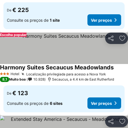
€ 225
De
Consulte os preços de
1 site
Ver preços
Escolha popular
Partilhar
Ad
Harmony Suites Secaucus Meadowlands
Hotel
Localização privilegiada para acesso a Nova York
3 Estrelas
8,1
Muito boa
10.928
Secaucus, a 4.4 km de East Rutherford
€ 123
De
Consulte os preços de
6 sites
Ver preços
Partilhar
Ad