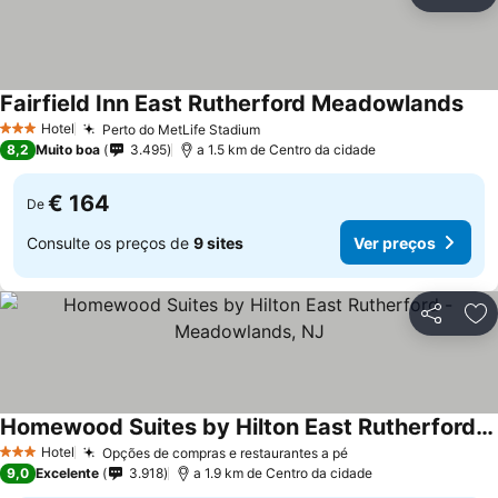
Partilhar
Ad
Fairfield Inn East Rutherford Meadowlands
Hotel
Perto do MetLife Stadium
3 Estrelas
8,2
Muito boa
3.495
a 1.5 km de Centro da cidade
€ 164
De
Consulte os preços de
9 sites
Ver preços
Partilhar
Ad
Homewood Suites by Hilton East Rutherford - Meadowlands, NJ
Hotel
Opções de compras e restaurantes a pé
3 Estrelas
9,0
Excelente
3.918
a 1.9 km de Centro da cidade