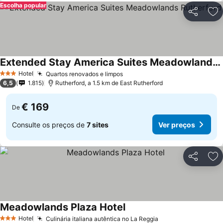
Escolha popular
Partilhar
Ad
Extended Stay America Suites Meadowlands Rutherford
Hotel
Quartos renovados e limpos
3 Estrelas
6,5
1.815
Rutherford, a 1.5 km de East Rutherford
€ 169
De
Consulte os preços de
7 sites
Ver preços
Partilhar
Ad
Meadowlands Plaza Hotel
Hotel
Culinária italiana autêntica no La Reggia
3 Estrelas