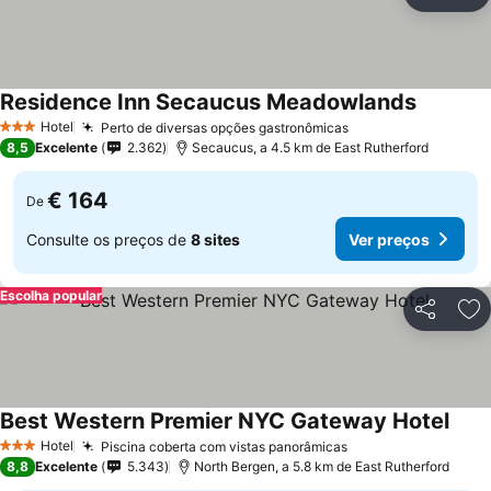
Partilhar
Ad
Residence Inn Secaucus Meadowlands
Hotel
Perto de diversas opções gastronômicas
3 Estrelas
8,5
Excelente
2.362
Secaucus, a 4.5 km de East Rutherford
€ 164
De
Consulte os preços de
8 sites
Ver preços
Escolha popular
Partilhar
Ad
Best Western Premier NYC Gateway Hotel
Hotel
Piscina coberta com vistas panorâmicas
3 Estrelas
8,8
Excelente
5.343
North Bergen, a 5.8 km de East Rutherford