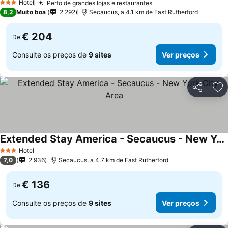
Hotel
Perto de grandes lojas e restaurantes
3 Estrelas
8,2
Muito boa
2.292
Secaucus, a 4.1 km de East Rutherford
€ 204
De
Consulte os preços de
9 sites
Ver preços
Partilhar
Ad
Extended Stay America - Secaucus - New York City Area
Hotel
3 Estrelas
7,0
2.936
Secaucus, a 4.7 km de East Rutherford
€ 136
De
Consulte os preços de
9 sites
Ver preços