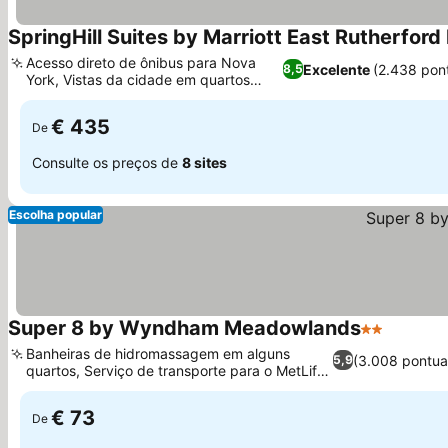
SpringHill Suites by Marriott East Rutherfo
Acesso direto de ônibus para Nova
Excelente
(2.438 pon
8,5
York, Vistas da cidade em quartos
selecionados
€ 435
De
Consulte os preços de
8 sites
Escolha popular
Super 8 by Wyndham Meadowlands
2 Estrelas
Banheiras de hidromassagem em alguns
(3.008 pontua
5,9
quartos, Serviço de transporte para o MetLife
Stadium
€ 73
De