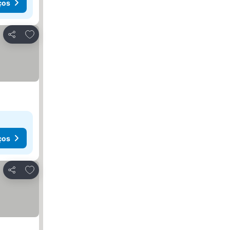
ços
Adicionar aos favoritos
Partilhar
ços
Adicionar aos favoritos
Partilhar