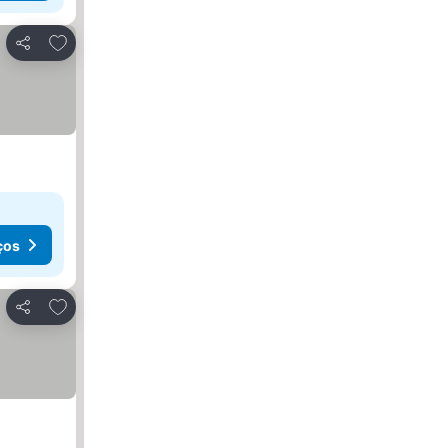
Adicionar aos favoritos
Partilhar
ços
Adicionar aos favoritos
Partilhar