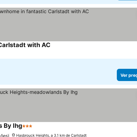
arlstadt with AC
Ver pre
 By Ihg
3 Estrelas
ções)
Hasbrouck Heights, a 3.1 km de Carlstadt