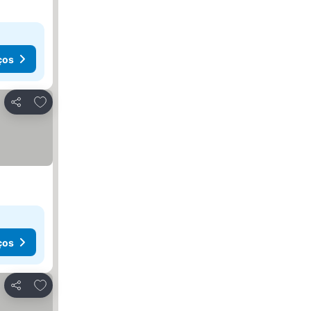
ços
Adicionar aos favoritos
Partilhar
ços
Adicionar aos favoritos
Partilhar