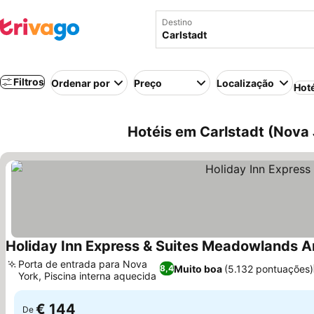
Destino
Filtros
Ordenar por
Preço
Localização
Hot
Hotéis em Carlstadt (Nova 
Holiday Inn Express & Suites Meadowlands A
Porta de entrada para Nova
Muito boa
(5.132 pontuações)
8,4
York, Piscina interna aquecida
€ 144
De