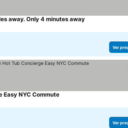
iles away. Only 4 minutes away
Ver pre
ge Easy NYC Commute
Ver pre