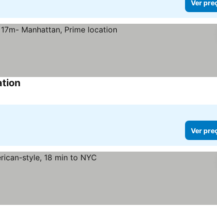
Ver pre
ation
Ver pre