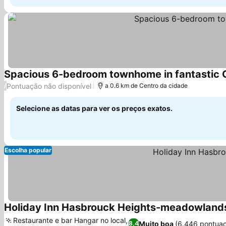
Spacious 6-bedroom townhome in fantastic C
Pontuação não disponível
/
a 0.6 km de Centro da cidade
Selecione as datas para ver os preços exatos.
Escolha popular
Holiday Inn Hasbrouck Heights-meadowlands
Restaurante e bar Hangar no local,
Muito boa
(6.446 pontua
8,4