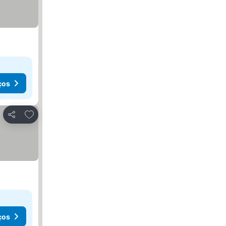
ços
Adicionar aos favoritos
Partilhar
ços