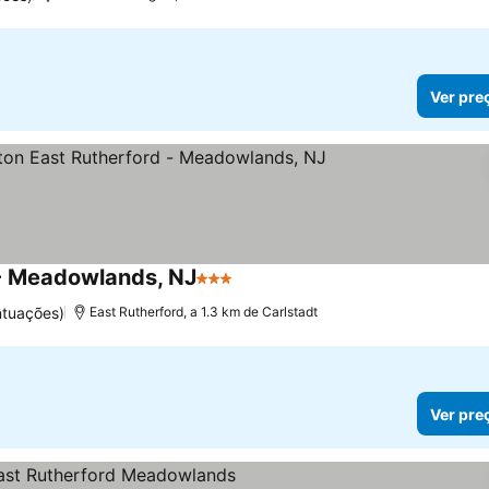
Ver pre
 - Meadowlands, NJ
3 Estrelas
ntuações)
East Rutherford, a 1.3 km de Carlstadt
Ver pre