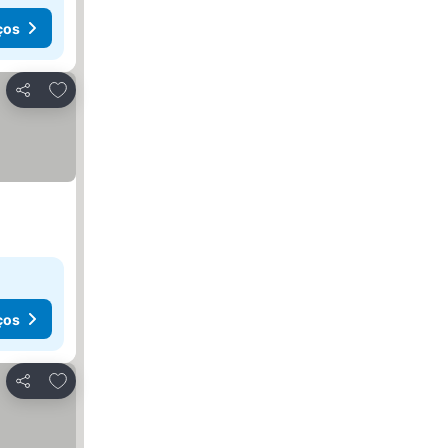
ços
Adicionar aos favoritos
Partilhar
ços
Adicionar aos favoritos
Partilhar