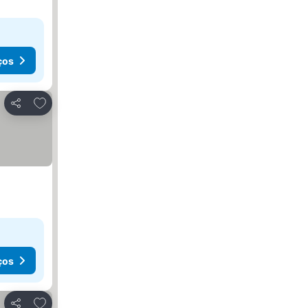
ços
Adicionar aos favoritos
Partilhar
ços
Adicionar aos favoritos