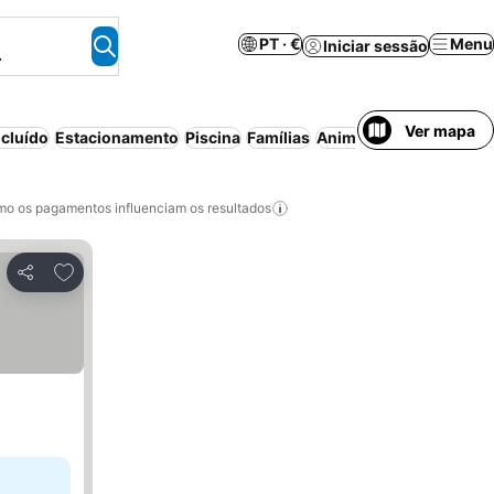
PT · €
Menu
Iniciar sessão
.
Ver mapa
cluído
Estacionamento
Piscina
Famílias
Animais permitidos
Pis
o os pagamentos influenciam os resultados
Adicionar aos favoritos
Partilhar