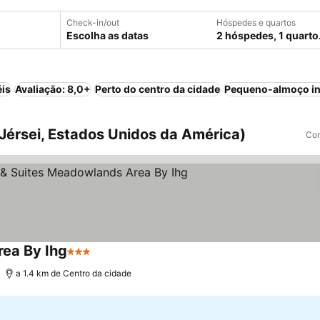
Check-in/out
Hóspedes e quartos
Escolha as datas
2 hóspedes, 1 quarto
éis
Avaliação: 8,0+
Perto do centro da cidade
Pequeno-almoço in
Jérsei, Estados Unidos da América)
Com
rea By Ihg
3 Estrelas
a 1.4 km de Centro da cidade