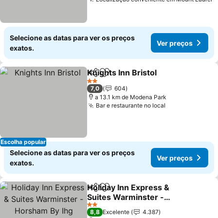
V
Selecione as datas para ver os preços
Ver preços
exatos.
Knights Inn Bristol
Partilhar
Adicionar aos favoritos
Ver pre
2 Estrelas
7,0
604
a 13.1 km de Modena Park
Bar e restaurante no local
Ver preços
Escolha popular
Selecione as datas para ver os preços
Ver preços
exatos.
Holiday Inn Express &
Partilhar
Adicionar aos favoritos
Suites Warminster -
Horsham By Ihg
Ver preços
2 Estrelas
8,8
Excelente
4.387