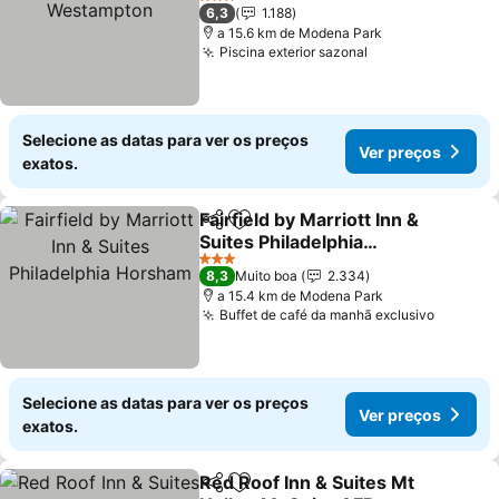
Ver preços
3 Estrelas
6,3
1.188
a 15.6 km de Modena Park
Piscina exterior sazonal
Ver preços
Selecione as datas para ver os preços
Ver preços
exatos.
Fairfield by Marriott Inn &
Partilhar
Adicionar aos favoritos
Suites Philadelphia
Horsham
Ver preços
3 Estrelas
8,3
Muito boa
2.334
a 15.4 km de Modena Park
Buffet de café da manhã exclusivo
Ver pre
Selecione as datas para ver os preços
Ver preços
exatos.
Red Roof Inn & Suites Mt
Partilhar
Adicionar aos favoritos