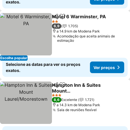
exatos.
Motel 6 Warminster, PA
Partilhar
Adicionar aos favoritos
Ve
2 Estrelas
6,9
1.705
a 14.9 km de Modena Park
Acomodação que aceita animais de
estimação
Escolha popular
Selecione as datas para ver os preços
Ver preços
exatos.
Hampton Inn & Suites
Partilhar
Adicionar aos favoritos
Mount
Laurel/Moorestown
Ver preços
3 Estrelas
8,6
Excelente
1.721
a 14.3 km de Modena Park
Sala de reuniões flexível
Ver preços