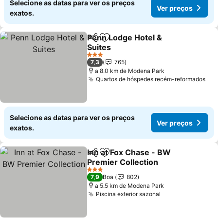
Selecione as datas para ver os preços
Ver preços
exatos.
Penn Lodge Hotel &
Partilhar
Adicionar aos favoritos
Suites
Ver preços
3 Estrelas
7,3
765
a 8.0 km de Modena Park
Quartos de hóspedes recém-reformados
Ver
Selecione as datas para ver os preços
Ver preços
exatos.
Inn at Fox Chase - BW
Partilhar
Adicionar aos favoritos
Premier Collection
Ver preços
3 Estrelas
7,9
Boa
802
a 5.5 km de Modena Park
Piscina exterior sazonal
Ver preços