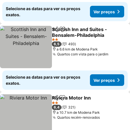
Selecione as datas para ver os preços
Ver preços
exatos.
Scottish Inn and Suites -
Partilhar
Adicionar aos favoritos
Bensalem-Philadelphia
Ver preços
2 Estrelas
6,5
493
a 6.6 km de Modena Park
Quartos com vista para o jardim
Ver preço
Selecione as datas para ver os preços
Ver preços
exatos.
Riviera Motor Inn
Partilhar
Adicionar aos favoritos
Ver preç
2 Estrelas
6,4
321
a 10.7 km de Modena Park
Quartos recém-renovados
Ver preços