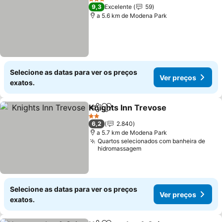
3 Estrelas
9,3
Excelente
59
a 5.6 km de Modena Park
Selecione as datas para ver os preços
Ver preços
exatos.
Knights Inn Trevose
Partilhar
Adicionar aos favoritos
Ver p
2 Estrelas
6,2
2.840
a 5.7 km de Modena Park
Quartos selecionados com banheira de
hidromassagem
Selecione as datas para ver os preços
Ver preços
exatos.