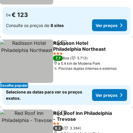
€ 123
De
Consulte os preços de
8 sites
Ver preços
Radisson Hotel
Partilhar
Adicionar aos favoritos
Philadelphia Northeast
Ver preços
3 Estrelas
7,7
Boa
5.713
a 5.4 km de Modena Park
Piscinas duplas internas e externas
Ver pr
Escolha popular
Selecione as datas para ver os preços
Ver preços
exatos.
Red Roof Inn Philadelphia
Partilhar
Adicionar aos favoritos
- Trevose
Ver preços
2 Estrelas
6,2
3.384