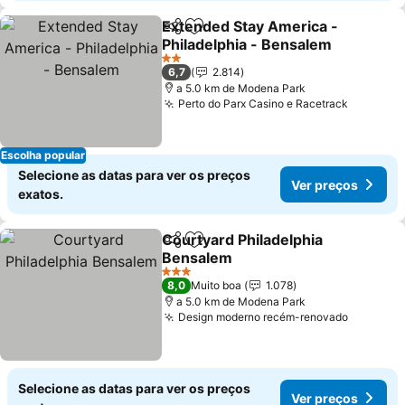
Extended Stay America -
Partilhar
Adicionar aos favoritos
Philadelphia - Bensalem
Ver preços
2 Estrelas
6,7
2.814
a 5.0 km de Modena Park
Perto do Parx Casino e Racetrack
Ver pre
Escolha popular
Selecione as datas para ver os preços
Ver preços
exatos.
Courtyard Philadelphia
Partilhar
Adicionar aos favoritos
Bensalem
Ver preços
3 Estrelas
8,0
Muito boa
1.078
a 5.0 km de Modena Park
Design moderno recém-renovado
Ver pre
Selecione as datas para ver os preços
Ver preços