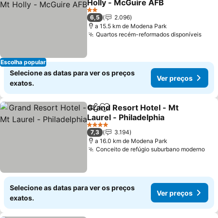
Holly - McGuire AFB
Ver preços
2 Estrelas
6,5
2.096
a 15.5 km de Modena Park
Quartos recém-reformados disponíveis
Ver 
Escolha popular
Selecione as datas para ver os preços
Ver preços
exatos.
Grand Resort Hotel - Mt
Partilhar
Adicionar aos favoritos
Laurel - Philadelphia
Ver preços
4 Estrelas
7,3
3.194
a 16.0 km de Modena Park
Conceito de refúgio suburbano moderno
Ver
Selecione as datas para ver os preços
Ver preços
exatos.