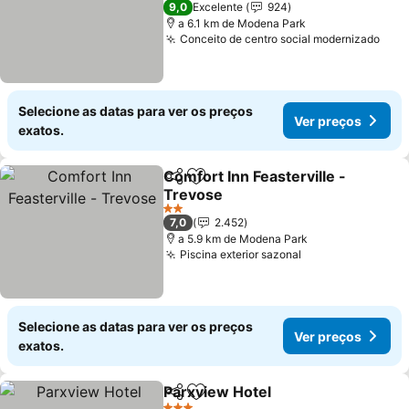
9,0
Excelente
924
a 6.1 km de Modena Park
Conceito de centro social modernizado
Ver 
Selecione as datas para ver os preços
Ver preços
exatos.
Comfort Inn Feasterville -
Partilhar
Adicionar aos favoritos
Trevose
Ver preços
2 Estrelas
7,0
2.452
a 5.9 km de Modena Park
Piscina exterior sazonal
Ver preços
Selecione as datas para ver os preços
Ver preços
exatos.
Parxview Hotel
Partilhar
Adicionar aos favoritos
Ver preços