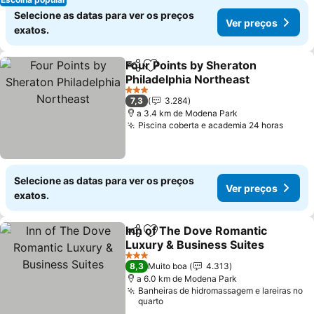
Selecione as datas para ver os preços
Ver preços
exatos.
Four Points by Sheraton
Partilhar
Adicionar aos favoritos
Philadelphia Northeast
Ver preços
3 Estrelas
7,3
3.284
a 3.4 km de Modena Park
Piscina coberta e academia 24 horas
Ver p
Selecione as datas para ver os preços
Ver preços
exatos.
Inn of The Dove Romantic
Partilhar
Adicionar aos favoritos
Luxury & Business Suites
Ver preços
3 Estrelas
8,3
Muito boa
4.313
a 6.0 km de Modena Park
Banheiras de hidromassagem e lareiras no
quarto