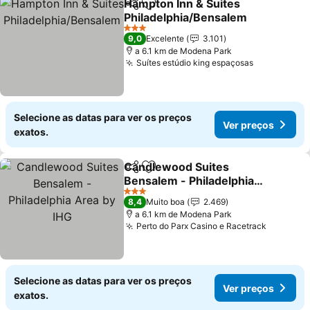
Hampton Inn & Suites
Partilhar
Adicionar aos favoritos
Philadelphia/Bensalem
Ver preços
3 Estrelas
9,0
Excelente
3.101
a 6.1 km de Modena Park
Suítes estúdio king espaçosas
Ver preços
Selecione as datas para ver os preços
Ver preços
exatos.
Candlewood Suites
Partilhar
Adicionar aos favoritos
Bensalem - Philadelphia
Area by IHG
Ver preços
3 Estrelas
8,4
Muito boa
2.469
a 6.1 km de Modena Park
Perto do Parx Casino e Racetrack
Ver pre
Selecione as datas para ver os preços
Ver preços
exatos.