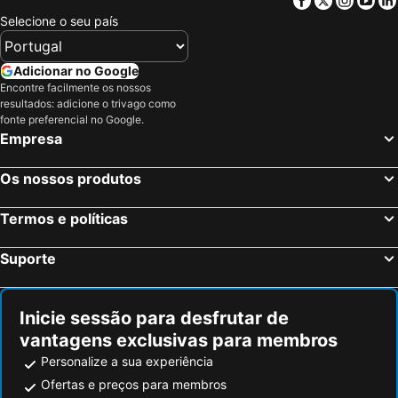
Upper East Side
Lower East Side
Selecione o seu país
Times Sq 42nd St Metro Station
Broadway
Pennsylvania Station
34th St Penn Station Metro Station
Adicionar no Google
Encontre facilmente os nossos
NYC Run
MetLife Stadium
resultados: adicione o trivago como
Astoria
Greenwich Village
fonte preferencial no Google.
Empresa
West Village
Macy's Herald Square 34th Street
Financial District
7th Ave Metro Station
Os nossos produtos
Trump Tower
8th Ave Metro Station
Termos e políticas
Ponte do Brooklyn
Fifth Avenue
Lincoln Financial Field
Little Italy
Suporte
East New York
Woodside
Harlem
Queens
Inicie sessão para desfrutar de
Jersey Gardens Outlet Mall
Dyker Heights
vantagens exclusivas para membros
Chinatown
Williamsburg
Personalize a sua experiência
Javits Center
Garment District
Ofertas e preços para membros