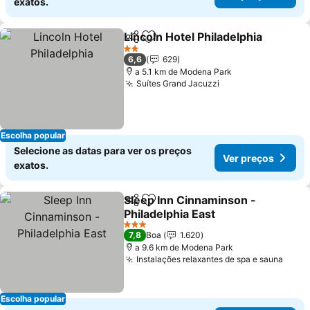
exatos.
Lincoln Hotel Philadelphia
Partilhar
Adicionar aos favoritos
2 Estrelas
6,6
629
a 5.1 km de Modena Park
Suítes Grand Jacuzzi
Ver preços
Escolha popular
Selecione as datas para ver os preços
Ver preços
exatos.
Sleep Inn Cinnaminson -
Partilhar
Adicionar aos favoritos
Philadelphia East
Ver preços
3 Estrelas
7,8
Boa
1.620
a 9.6 km de Modena Park
Instalações relaxantes de spa e sauna
Ver 
Escolha popular