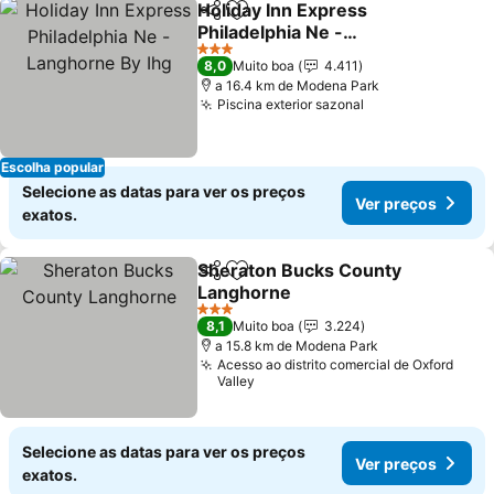
Holiday Inn Express
Partilhar
Adicionar aos favoritos
Philadelphia Ne -
Langhorne By Ihg
Ver preços
3 Estrelas
8,0
Muito boa
4.411
a 16.4 km de Modena Park
Piscina exterior sazonal
Ver preços
Escolha popular
Selecione as datas para ver os preços
Ver preços
exatos.
Sheraton Bucks County
Partilhar
Adicionar aos favoritos
Langhorne
Ver preços
3 Estrelas
8,1
Muito boa
3.224
a 15.8 km de Modena Park
Acesso ao distrito comercial de Oxford
Valley
Selecione as datas para ver os preços
Ver preços
exatos.