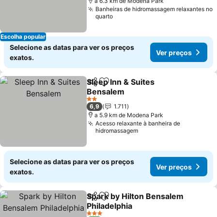
a 6.3 km de Modena Park
Banheiras de hidromassagem relaxantes no
quarto
Escolha popular
Selecione as datas para ver os preços
Ver preços
exatos.
Sleep Inn & Suites
Partilhar
Adicionar aos favoritos
Bensalem
Ver preços
2 Estrelas
6,9
1.711
a 5.9 km de Modena Park
Acesso relaxante à banheira de
hidromassagem
Selecione as datas para ver os preços
Ver preços
exatos.
Spark by Hilton Bensalem
Partilhar
Adicionar aos favoritos
Philadelphia
Ver preços
3 Estrelas