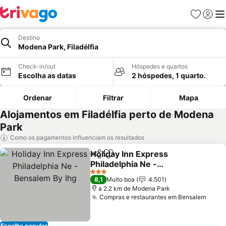
Favoritos
Iniciar
Me
Destino
Modena Park, Filadélfia
Check-in/out
Hóspedes e quartos
Escolha as datas
2 hóspedes, 1 quarto.
Ordenar
Filtrar
Mapa
Alojamentos em Filadélfia perto de Modena
Park
Como os pagamentos influenciam os resultados
Holiday Inn Express
Partilhar
Adicionar aos favoritos
Philadelphia Ne -
Bensalem By Ihg
Ver preços
3 Estrelas
8,1
Muito boa
4.501
a 2.2 km de Modena Park
Compras e restaurantes em Bensalem
Ver 
Escolha popular