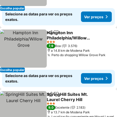
Escolha popular
Selecione as datas para ver os preços
Ver preços
exatos.
Hampton Inn
Partilhar
Adicionar aos favoritos
Philadelphia/Willow
Grove
Ver preços
3 Estrelas
7,9
Boa
3.576
a 14.8 km de Modena Park
Perto do shopping Willow Grove Park
Ver p
Escolha popular
Selecione as datas para ver os preços
Ver preços
exatos.
SpringHill Suites Mt.
Partilhar
Adicionar aos favoritos
Laurel Cherry Hill
Ver preços
3 Estrelas
9,0
Excelente
2.183
a 13.7 km de Modena Park
Localização conveniente em Mount Laurel