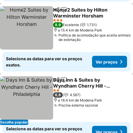
Home2 Suites by Hilton
Partilhar
Adicionar aos favoritos
Warminster Horsham
Ver preços
3 Estrelas
8,9
Excelente
1.731
a 15.4 km de Modena Park
Política de acomodação que aceita animais
de estimação
Selecione as datas para ver os preços
Ver preços
exatos.
Days Inn & Suites by
Partilhar
Adicionar aos favoritos
Wyndham Cherry Hill -
Philadelphia
Ver preços
2 Estrelas
6,6
4.567
a 16.4 km de Modena Park
Piscina externa sazonal
Ver preços
Escolha popular
Selecione as datas para ver os preços
Ver preços