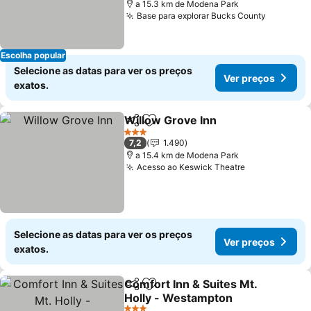
a 15.3 km de Modena Park
Base para explorar Bucks County
Ver preç
Escolha popular
Selecione as datas para ver os preços
Ver preços
exatos.
Willow Grove Inn
Partilhar
Adicionar aos favoritos
Ver preç
3 Estrelas
7,2
1.490
a 15.4 km de Modena Park
Acesso ao Keswick Theatre
Ver preços
Selecione as datas para ver os preços
Ver preços
exatos.
Comfort Inn & Suites Mt.
Partilhar
Adicionar aos favoritos
Holly - Westampton