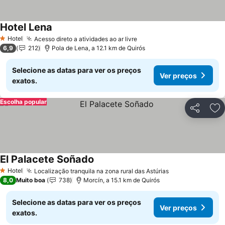
Hotel Lena
Ver preços
Hotel
Acesso direto a atividades ao ar livre
Ver preços
1 Estrelas
6,9
212
Pola de Lena, a 12.1 km de Quirós
Selecione as datas para ver os preços
Ver preços
exatos.
Escolha popular
Partilhar
Ad
El Palacete Soñado
Ver preços
Hotel
Localização tranquila na zona rural das Astúrias
Ver preços
1 Estrelas
8,0
Muito boa
738
Morcín, a 15.1 km de Quirós
Selecione as datas para ver os preços
Ver preços
exatos.