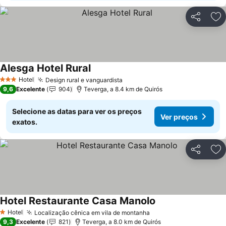
Partilhar
Ad
Alesga Hotel Rural
Ver preços
Hotel
Design rural e vanguardista
Ver preços
3 Estrelas
9,6
Excelente
904
Teverga, a 8.4 km de Quirós
Selecione as datas para ver os preços
Ver preços
exatos.
Partilhar
Ad
Hotel Restaurante Casa Manolo
Ver preços
Hotel
Localização cênica em vila de montanha
Ver preços
1 Estrelas
9,3
Excelente
821
Teverga, a 8.0 km de Quirós