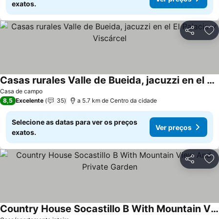
exatos.
Partilhar
Ad
Casas rurales Valle de Bueida, jacuzzi en el El Palacio y Viscárcel
Ver preços
Casa de campo
8,5
Excelente
35
a 5.7 km de Centro da cidade
Selecione as datas para ver os preços
Ver preços
exatos.
Partilhar
Ad
Country House Socastillo B With Mountain View And Private Garden