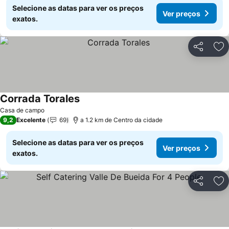
Selecione as datas para ver os preços
Ver preços
exatos.
Partilhar
Ad
Corrada Torales
Ver preços
Casa de campo
9,2
Excelente
69
a 1.2 km de Centro da cidade
Selecione as datas para ver os preços
Ver preços
exatos.
Partilhar
Ad