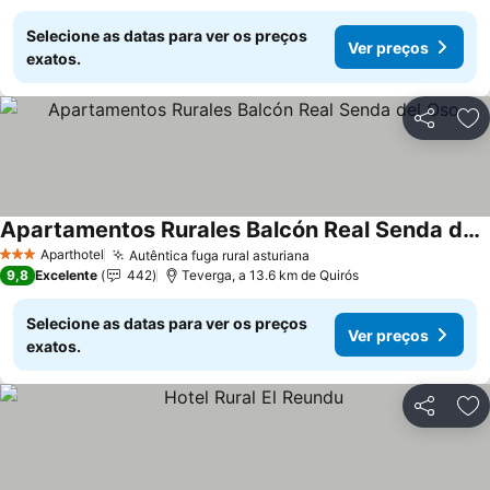
Selecione as datas para ver os preços
Ver preços
exatos.
Partilhar
Ad
Apartamentos Rurales Balcón Real Senda del Oso
Ver preços
Aparthotel
Autêntica fuga rural asturiana
Ver preços
3 Estrelas
9,8
Excelente
442
Teverga, a 13.6 km de Quirós
Selecione as datas para ver os preços
Ver preços
exatos.
Partilhar
Ad