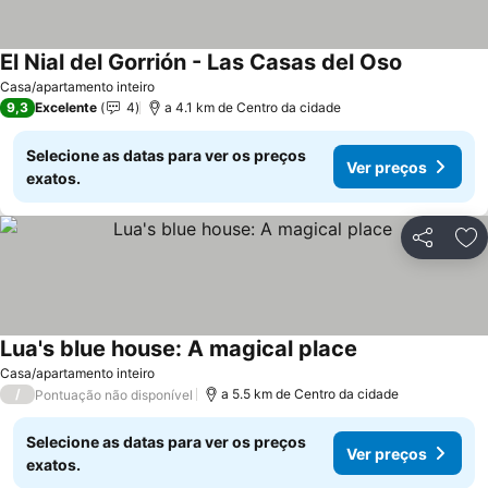
El Nial del Gorrión - Las Casas del Oso
Ver preço
Casa/apartamento inteiro
9,3
Excelente
4
a 4.1 km de Centro da cidade
Selecione as datas para ver os preços
Ver preços
exatos.
Partilhar
Ad
Lua's blue house: A magical place
Ver preços
Casa/apartamento inteiro
/
a 5.5 km de Centro da cidade
Pontuação não disponível
Selecione as datas para ver os preços
Ver preços
exatos.