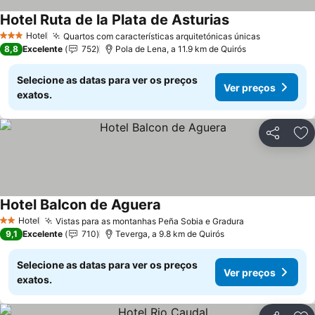
Hotel Ruta de la Plata de Asturias
Ver preços
Hotel
Quartos com características arquitetónicas únicas
Ver preço
3 Estrelas
8,8
Excelente
752
Pola de Lena, a 11.9 km de Quirós
Selecione as datas para ver os preços
Ver preços
exatos.
Partilhar
Ad
Hotel Balcon de Aguera
Ver preços
Hotel
Vistas para as montanhas Peña Sobia e Gradura
Ver preços
2 Estrelas
9,1
Excelente
710
Teverga, a 9.8 km de Quirós
Selecione as datas para ver os preços
Ver preços
exatos.