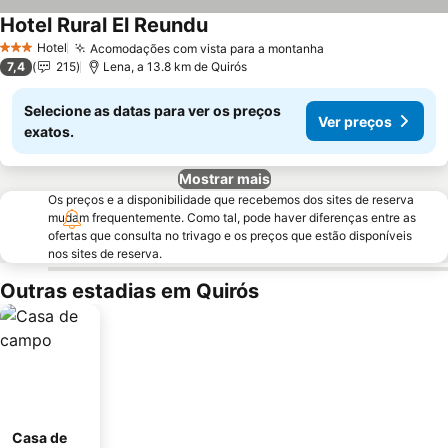
Hotel Rural El Reundu
Ver preços
Hotel
Acomodações com vista para a montanha
Ver preços
3 Estrelas
7,4
215
Lena, a 13.8 km de Quirós
Selecione as datas para ver os preços
Ver preços
exatos.
Mostrar mais
Os preços e a disponibilidade que recebemos dos sites de reserva
mudam frequentemente. Como tal, pode haver diferenças entre as
ofertas que consulta no trivago e os preços que estão disponíveis
nos sites de reserva.
Outras estadias em Quirós
Casa de