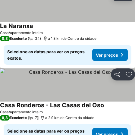
La Naranxa
Ver preços
Casa/apartamento inteiro
8,8
Excelente
34
a 1.8 km de Centro da cidade
Selecione as datas para ver os preços
Ver preços
exatos.
Partilhar
Ad
Casa Ronderos - Las Casas del Oso
Ver preços
Casa/apartamento inteiro
8,8
Excelente
7
a 2.9 km de Centro da cidade
Selecione as datas para ver os preços
Ver preços