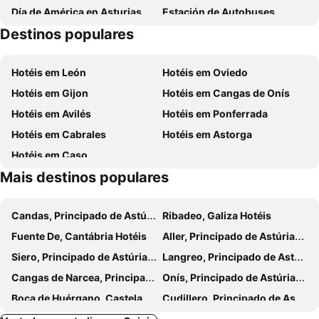
Día de América en Asturias
Estación de Autobuses
Destinos populares
Playa de Salinas
lago del Valle
Nuevo Gijón
Parque Natural de Las Ubiñas - La Mesa
Hotéis em León
Hotéis em Oviedo
Centro
Senda del oso
Hotéis em Gijon
Hotéis em Cangas de Onís
Source of the 7 channels
Hoces de Vegacervera
Hotéis em Avilés
Hotéis em Ponferrada
Parque de San Francisco
Antigua Universidad de Oviedo
Hotéis em Cabrales
Hotéis em Astorga
Santa Cristina de Lena
Iglesia de Santo Adriano de Tuñón
Hotéis em Caso
Palacio de Arriba
Castillo de Las Caldas o de Priorio
Mais destinos populares
Teatro Casino de Trubia
Pumarín
Laviada
Jove
Candas, Principado de Astúrias Hotéis
Ribadeo, Galiza Hotéis
del Arbeyal
La Escandalera
Fuente De, Cantábria Hotéis
Aller, Principado de Astúrias Hotéis
Auditorio - Palacio de Congresos Príncipe Felipe
Lavandera
Siero, Principado de Astúrias Hotéis
Langreo, Principado de Astúrias Hotéis
La Pedrera
Cangas de Narcea, Principado de Astúrias Hotéis
Onís, Principado de Astúrias Hotéis
Boca de Huérgano, Castela e Leão Hotéis
Cudillero, Principado de Astúrias Hotéis
Covadonga, Principado de Astúrias Hotéis
Villaviciosa, Principado de Astúrias Hotéis