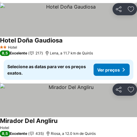
Partilhar
Ad
Hotel Doña Gaudiosa
Ver preços
Hotel
2 Estrelas
8,5
Excelente
217
Lena, a 11.7 km de Quirós
Selecione as datas para ver os preços
Ver preços
exatos.
Partilhar
Ad
Mirador Del Angliru
Ver preços
Hotel
8,5
Excelente
435
Riosa, a 12.0 km de Quirós