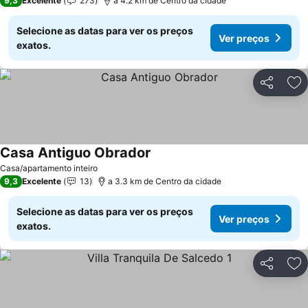
9,3
Excelente
273
a 4.2 km de Centro da cidade
Selecione as datas para ver os preços
Ver preços
exatos.
Partilhar
Ad
Casa Antiguo Obrador
Ver preços
Casa/apartamento inteiro
9,3
Excelente
13
a 3.3 km de Centro da cidade
Selecione as datas para ver os preços
Ver preços
exatos.
Partilhar
Ad