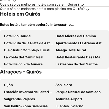
Quais são os melhores hotéis com spa em Quirós?
Quais são os melhores hotéis com piscina em Quirós?
Hotéis em Quirós
Estes hotéis também poderão interessá-lo...
Hotel Rio Caudal
Hotel Mieres del Camino
Hotel Ruta de la Plata de Asturias
Apartamentos El Aramo Asturias
CieloAstur Complejo Turístico
Alesga Hotel Rural
La Posta del Camín Real
Hotel Restaurante Casa Manolo
Hotel Balcon de Aguera
La Casona de Don Santos
Atrações - Quirós
MIRADOR DE LAS UBIÑAS
Hotel Rural La Plaza
Hotel Rural El Reundu
Hotel Santa Cristina De Lena
Gijón
San Isidro
Hotel Lena
Hotel Palacio de Arriba
Estación Invernal de Leitariegos
Parque Natural de Somiedo
Hotel Cenera
La Quintana de Antón
Valgrande-Pajares
Asturias Airport
Hostería del Huerna
Spa Rural Mirador De Miranda
San Isidro-Zona Salencias
Fuentes Invierno