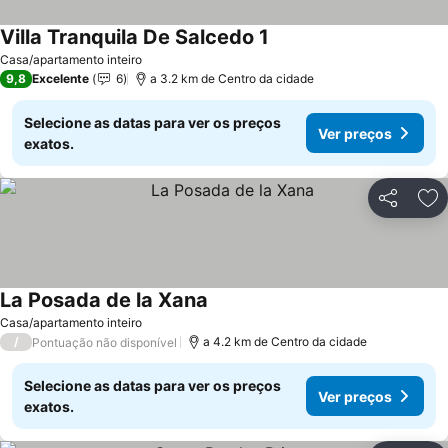
Villa Tranquila De Salcedo 1
Ver preços
Casa/apartamento inteiro
9,8
Excelente
6
a 3.2 km de Centro da cidade
Selecione as datas para ver os preços
Ver preços
exatos.
Partilhar
Ad
La Posada de la Xana
Ver preços
Casa/apartamento inteiro
/
a 4.2 km de Centro da cidade
Pontuação não disponível
Selecione as datas para ver os preços
Ver preços
exatos.