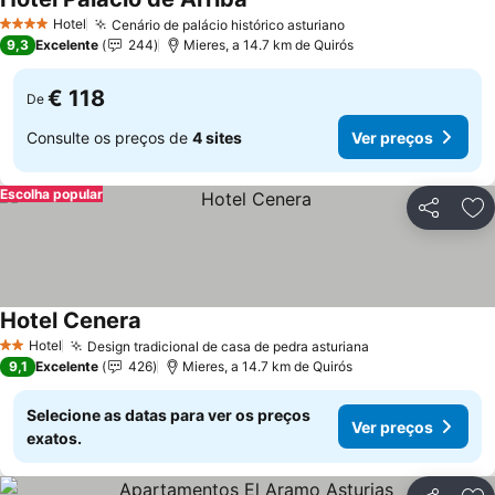
Ver preços
Hotel
Cenário de palácio histórico asturiano
Ver preços
4 Estrelas
9,3
Excelente
244
Mieres, a 14.7 km de Quirós
€ 118
De
Consulte os preços de
4 sites
Ver preços
Escolha popular
Partilhar
Ad
Hotel Cenera
Ver preços
Hotel
Design tradicional de casa de pedra asturiana
Ver preços
2 Estrelas
9,1
Excelente
426
Mieres, a 14.7 km de Quirós
Selecione as datas para ver os preços
Ver preços
exatos.