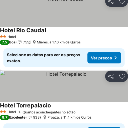
Partilhar
Ad
Hotel Rio Caudal
Ver preços
Hotel
2 Estrelas
7,5
Boa
755
Mieres, a 17.0 km de Quirós
Selecione as datas para ver os preços
Ver preços
exatos.
Partilhar
Ad
Hotel Torrepalacio
Ver preços
Hotel
Quartos aconchegantes no sótão
Ver preços
2 Estrelas
8,7
Excelente
933
Proaza, a 11.4 km de Quirós