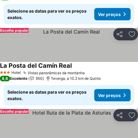
Selecione as datas para ver os preços
Ver preços
exatos.
Escolha popular
Partilhar
Ad
La Posta del Camín Real
Ver preços
Hotel
Vistas panorâmicas da montanha
Ver preços
3 Estrelas
8,8
Excelente
950
Teverga, a 10.2 km de Quirós
Selecione as datas para ver os preços
Ver preços
exatos.
Escolha popular
Partilhar
Ad