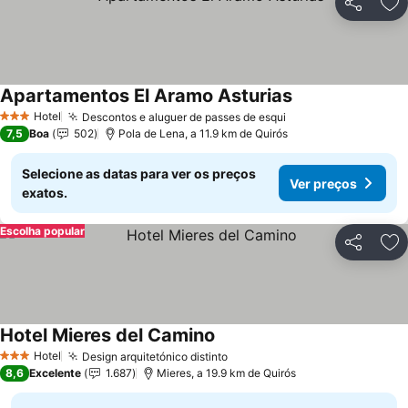
Partilhar
Ad
Apartamentos El Aramo Asturias
Ver preços
Hotel
Descontos e aluguer de passes de esqui
Ver preços
3 Estrelas
7,5
Boa
502
Pola de Lena, a 11.9 km de Quirós
Selecione as datas para ver os preços
Ver preços
exatos.
Escolha popular
Partilhar
Ad
Hotel Mieres del Camino
Ver preços
Hotel
Design arquitetónico distinto
Ver preços
3 Estrelas
8,6
Excelente
1.687
Mieres, a 19.9 km de Quirós