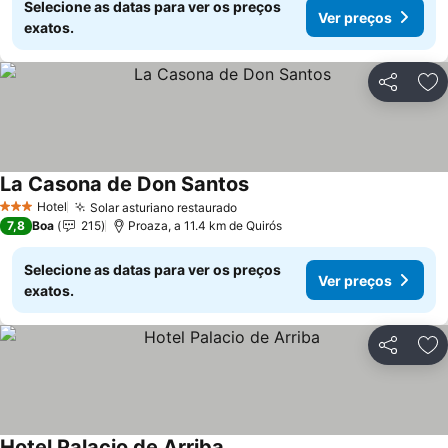
Selecione as datas para ver os preços
Ver preços
exatos.
Partilhar
Ad
La Casona de Don Santos
Ver preços
Hotel
Solar asturiano restaurado
Ver preços
3 Estrelas
7,8
Boa
215
Proaza, a 11.4 km de Quirós
Selecione as datas para ver os preços
Ver preços
exatos.
Partilhar
Ad
Hotel Palacio de Arriba