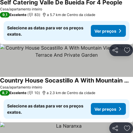
Self Catering Valle De Bueida For 4 People
Ver 
Casa/apartamento inteiro
9,1
Excelente
83
a 5.7 km de Centro da cidade
Selecione as datas para ver os preços
Ver preços
exatos.
Partilhar
Ad
Country House Socastillo A With Mountain View, Private Terrace And Private Garden
Ver preços
Casa/apartamento inteiro
8,7
Excelente
10
a 2.3 km de Centro da cidade
Selecione as datas para ver os preços
Ver preços
exatos.
Partilhar
Ad