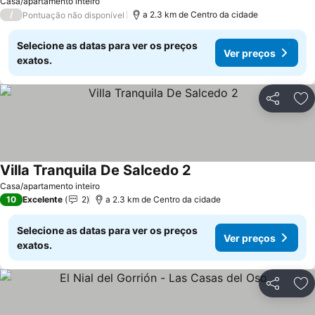
Ver preços
Casa/apartamento inteiro
/
a 2.3 km de Centro da cidade
Pontuação não disponível
Selecione as datas para ver os preços
Ver preços
exatos.
Partilhar
Ad
Villa Tranquila De Salcedo 2
Ver preços
Casa/apartamento inteiro
10
Excelente
2
a 2.3 km de Centro da cidade
Selecione as datas para ver os preços
Ver preços
exatos.
Partilhar
Ad