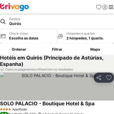
Favoritos
Iniciar
Me
Destino
Quirós
Check-in/out
Hóspedes e quartos
Escolha as datas
2 hóspedes, 1 quarto.
Ordenar
Filtrar
Mapa
Hotéis em Quirós (Principado de Astúrias,
Espanha)
Como os pagamentos influenciam os resultados
Partilhar
Ad
SOLO PALACIO - Boutique Hotel & Spa
Ver preço
Aparthotel
4 Estrelas