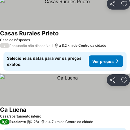
Partilhar
Ad
Casas Rurales Prieto
Ver preços
Casa de hóspedes
/
a 8.2 km de Centro da cidade
Pontuação não disponível
Selecione as datas para ver os preços
Ver preços
exatos.
Partilhar
Ad
Ca Luena
Ver preços
Casa/apartamento inteiro
9,9
Excelente
28
a 4.7 km de Centro da cidade