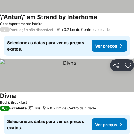
\"Antun\" am Strand by Interhome
Casa/apartamento inteiro
/
a 0.2 km de Centro da cidade
Pontuação não disponível
Selecione as datas para ver os preços
Ver preços
exatos.
Partilhar
Ad
Divna
Bed & Breakfast
8,8
Excelente
66
a 0.2 km de Centro da cidade
Selecione as datas para ver os preços
Ver preços
exatos.