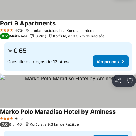
Port 9 Apartments
Hotel
Jantar tradicional na Konoba Lanterna
4 Estrelas
8,2
Muito boa
3.261
Korčula, a 10.3 km de Račišće
€ 65
De
Consulte os preços de
12 sites
Ver preços
Partilhar
Ad
Marko Polo Maradiso Hotel by Aminess
Hotel
4 Estrelas
7,0
46
Korčula, a 9.3 km de Račišće