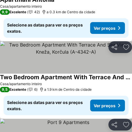
Casa/apartamento inteiro
9,9
Excelente
42
a 0.3 km de Centro da cidade
Selecione as datas para ver os preços
Ver preços
exatos.
Partilhar
Ad
Two Bedroom Apartment With Terrace And Sea View Kneža, Korčula (A-4342-A)
Casa/apartamento inteiro
9,5
Excelente
6
a 1.9 km de Centro da cidade
Selecione as datas para ver os preços
Ver preços
exatos.
Partilhar
Ad