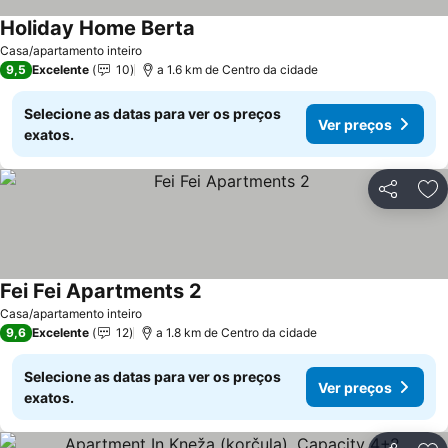
Holiday Home Berta
Casa/apartamento inteiro
9,5
Excelente
10
a 1.6 km de Centro da cidade
Selecione as datas para ver os preços
Ver preços
exatos.
Partilhar
Ad
Fei Fei Apartments 2
Casa/apartamento inteiro
9,6
Excelente
12
a 1.8 km de Centro da cidade
Selecione as datas para ver os preços
Ver preços
exatos.