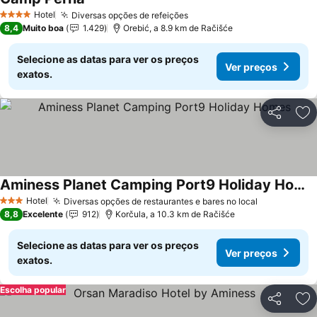
Hotel
Diversas opções de refeições
4 Estrelas
8,4
Muito boa
1.429
Orebić, a 8.9 km de Račišće
Selecione as datas para ver os preços
Ver preços
exatos.
Partilhar
Ad
Aminess Planet Camping Port9 Holiday Homes
Hotel
Diversas opções de restaurantes e bares no local
3 Estrelas
8,8
Excelente
912
Korčula, a 10.3 km de Račišće
Selecione as datas para ver os preços
Ver preços
exatos.
Escolha popular
Partilhar
Ad