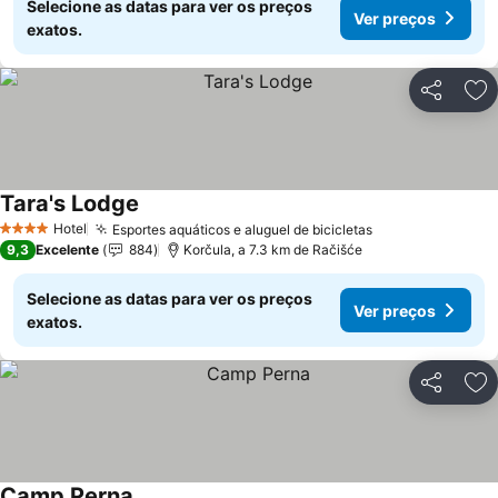
Selecione as datas para ver os preços
Ver preços
exatos.
Partilhar
Ad
Tara's Lodge
Hotel
Esportes aquáticos e aluguel de bicicletas
4 Estrelas
9,3
Excelente
884
Korčula, a 7.3 km de Račišće
Selecione as datas para ver os preços
Ver preços
exatos.
Partilhar
Ad
Camp Perna