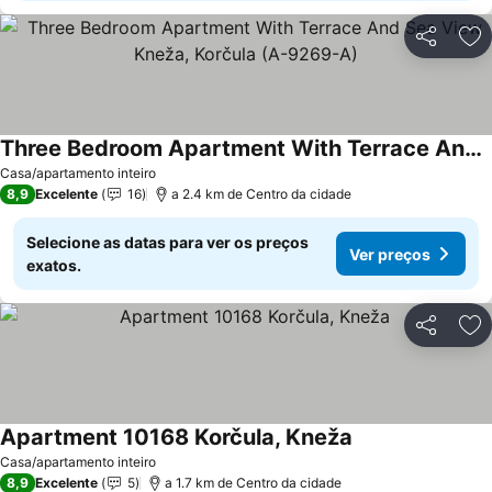
Partilhar
Ad
Three Bedroom Apartment With Terrace And Sea View Kneža, Korčula (A-9269-A)
Casa/apartamento inteiro
8,9
Excelente
16
a 2.4 km de Centro da cidade
Selecione as datas para ver os preços
Ver preços
exatos.
Partilhar
Ad
Apartment 10168 Korčula, Kneža
Casa/apartamento inteiro
8,9
Excelente
5
a 1.7 km de Centro da cidade