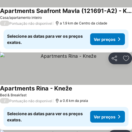
Apartments Seafront Mavla (121691-A2) - Kneža
Casa/apartamento inteiro
/
a 1.9 km de Centro da cidade
Pontuação não disponível
Selecione as datas para ver os preços
Ver preços
exatos.
Partilhar
Ad
Apartments Rina - Kneže
Bed & Breakfast
/
a 0.6 km da praia
Pontuação não disponível
Selecione as datas para ver os preços
Ver preços
exatos.