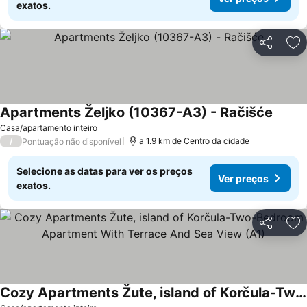
exatos.
Partilhar
Ad
Apartments Željko (10367-A3) - Račišće
Casa/apartamento inteiro
/
a 1.9 km de Centro da cidade
Pontuação não disponível
Selecione as datas para ver os preços
Ver preços
exatos.
Partilhar
Ad
Cozy Apartments Žute, island of Korčula-Two-Bedroom Apartment With Terrace And Sea View (A1)