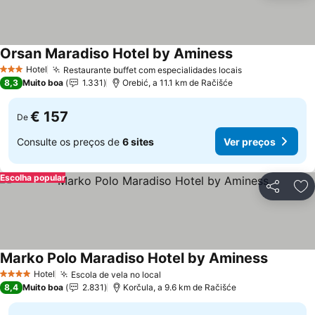
Orsan Maradiso Hotel by Aminess
Hotel
Restaurante buffet com especialidades locais
3 Estrelas
8,3
Muito boa
1.331
Orebić, a 11.1 km de Račišće
€ 157
De
Consulte os preços de
6 sites
Ver preços
Escolha popular
Partilhar
Ad
Marko Polo Maradiso Hotel by Aminess
Hotel
Escola de vela no local
4 Estrelas
8,4
Muito boa
2.831
Korčula, a 9.6 km de Račišće