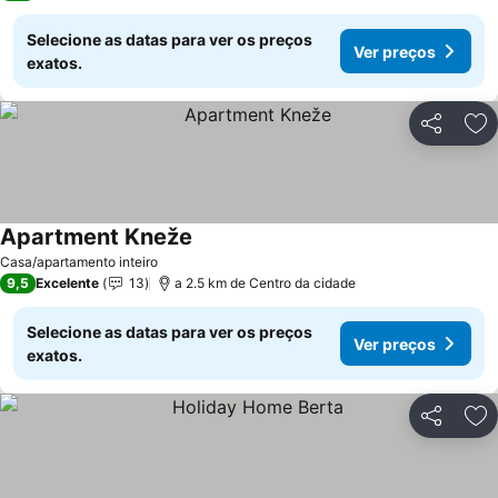
Selecione as datas para ver os preços
Ver preços
exatos.
Partilhar
Ad
Apartment Kneže
Casa/apartamento inteiro
9,5
Excelente
13
a 2.5 km de Centro da cidade
Selecione as datas para ver os preços
Ver preços
exatos.
Partilhar
Ad