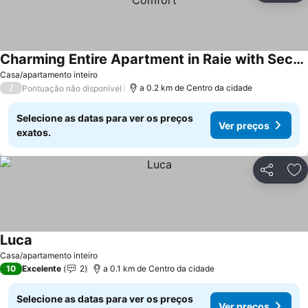
Charming Entire Apartment in Raie with Security and Comfort
Casa/apartamento inteiro
/
a 0.2 km de Centro da cidade
Pontuação não disponível
Selecione as datas para ver os preços
Ver preços
exatos.
Partilhar
Ad
Luca
Casa/apartamento inteiro
10
Excelente
2
a 0.1 km de Centro da cidade
Selecione as datas para ver os preços
Ver preços