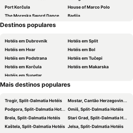
Port Korčula
House of Marco Polo
Hotel Borik
The Moreska Sword Dance
Badija
Destinos populares
Orebic beach
Zivogoste beach
Zaostrog
Dubovica
Hotéis em Dubrovnik
Hotéis em Split
Tucepi Promenade
Vrboska
Hotéis em Hvar
Hotéis em Bol
Bol Airport
Hotéis em Podstrana
Hotéis em Tučepi
Hotéis em Korčula
Hotéis em Makarska
Hotéis em Supetar
Mais destinos populares
Trogir, Split-Dalmatia Hotéis
Mostar, Cantão Herzegovina-Neretva Hotéis
Podgora, Split-Dalmatia Hotéis
Omiš, Split-Dalmatia Hotéis
Brela, Split-Dalmatia Hotéis
Stari Grad, Split-Dalmatia Hotéis
Kaštela, Split-Dalmatia Hotéis
Jelsa, Split-Dalmatia Hotéis