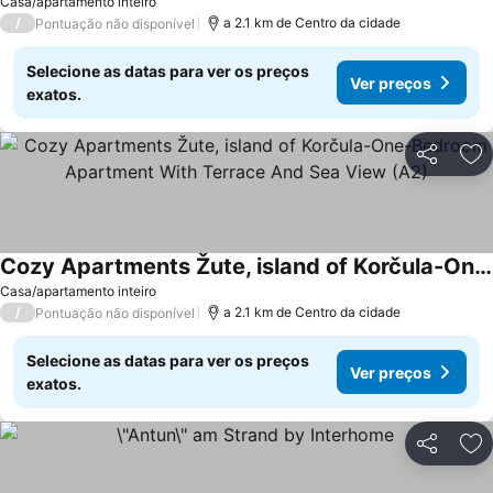
Casa/apartamento inteiro
/
a 2.1 km de Centro da cidade
Pontuação não disponível
Selecione as datas para ver os preços
Ver preços
exatos.
Partilhar
Ad
Cozy Apartments Žute, island of Korčula-One-Bedroom Apartment With Terrace And Sea View (A2)
Casa/apartamento inteiro
/
a 2.1 km de Centro da cidade
Pontuação não disponível
Selecione as datas para ver os preços
Ver preços
exatos.
Partilhar
Ad