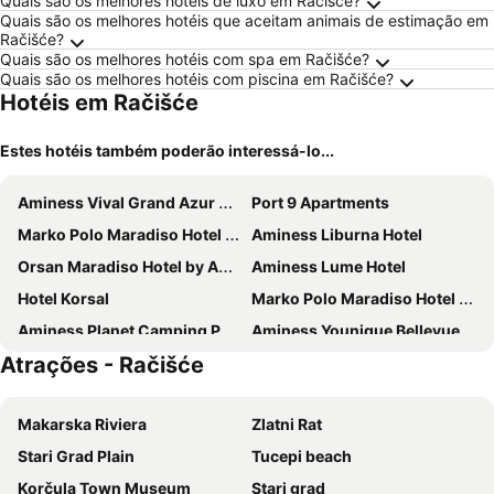
Quais são os melhores hotéis de luxo em Račišće?
Quais são os melhores hotéis que aceitam animais de estimação em
Račišće?
Quais são os melhores hotéis com spa em Račišće?
Quais são os melhores hotéis com piscina em Račišće?
Hotéis em Račišće
Estes hotéis também poderão interessá-lo...
Aminess Vival Grand Azur Hotel
Port 9 Apartments
Marko Polo Maradiso Hotel by Aminess
Aminess Liburna Hotel
Orsan Maradiso Hotel by Aminess
Aminess Lume Hotel
Hotel Korsal
Marko Polo Maradiso Hotel by Aminess
Aminess Planet Camping Port9 Holiday Homes
Aminess Younique Bellevue Hotel
Atrações - Račišće
Hotel Lumbarda
Hotel Pansion Villa Antonio
Hotel Bellevue
Tara's Lodge
Makarska Riviera
Zlatni Rat
Sirena Korčula
Apartments Bosnic
Stari Grad Plain
Tucepi beach
Kis Residence
Aminess Younique Korcula Heritage Hotel
Korčula Town Museum
Stari grad
Hotel Liburna
Lulak Studio Apartments