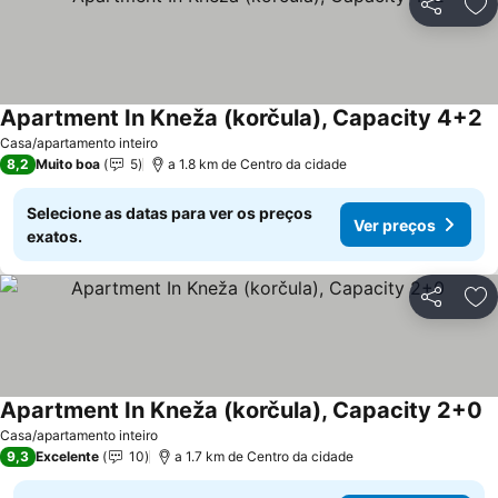
Partilhar
Ad
Apartment In Kneža (korčula), Capacity 4+2
Casa/apartamento inteiro
8,2
Muito boa
5
a 1.8 km de Centro da cidade
Selecione as datas para ver os preços
Ver preços
exatos.
Partilhar
Ad
Apartment In Kneža (korčula), Capacity 2+0
Casa/apartamento inteiro
9,3
Excelente
10
a 1.7 km de Centro da cidade