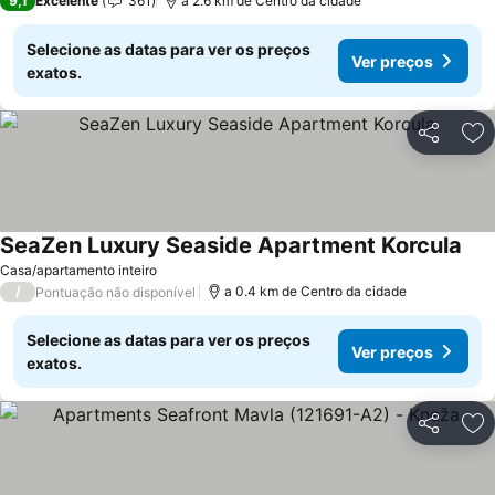
9,1
Excelente
361
a 2.6 km de Centro da cidade
Selecione as datas para ver os preços
Ver preços
exatos.
Partilhar
Ad
SeaZen Luxury Seaside Apartment Korcula
Casa/apartamento inteiro
/
a 0.4 km de Centro da cidade
Pontuação não disponível
Selecione as datas para ver os preços
Ver preços
exatos.
Partilhar
Ad