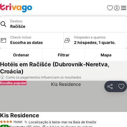
Favoritos
Iniciar
Me
Destino
Račišće
Check-in/out
Hóspedes e quartos
Escolha as datas
2 hóspedes, 1 quarto.
Ordenar
Filtrar
Mapa
Hotéis em Račišće (Dubrovnik-Neretva,
Croácia)
Como os pagamentos influenciam os resultados
Escolha popular
Partilhar
Ad
Kis Residence
Hotel
Localização à beira-mar na Baía de Kneže
4 Estrelas