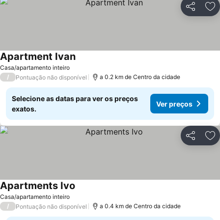
Partilhar
Ad
Apartment Ivan
Casa/apartamento inteiro
/
a 0.2 km de Centro da cidade
Pontuação não disponível
Selecione as datas para ver os preços
Ver preços
exatos.
Partilhar
Ad
Apartments Ivo
Casa/apartamento inteiro
/
a 0.4 km de Centro da cidade
Pontuação não disponível