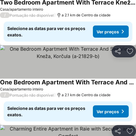
Two Bedroom Apartment With Terrace Kneža, Korčula (a-21829-a)
Casa/apartamento inteiro
/
a 2.1 km de Centro da cidade
Pontuação não disponível
Selecione as datas para ver os preços
Ver preços
exatos.
Partilhar
Ad
One Bedroom Apartment With Terrace And Sea View Kneža, Korčula (a-21829-b)
Casa/apartamento inteiro
/
a 2.1 km de Centro da cidade
Pontuação não disponível
Selecione as datas para ver os preços
Ver preços
exatos.
Partilhar
Ad