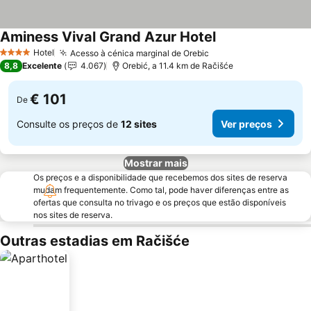
Aminess Vival Grand Azur Hotel
Hotel
Acesso à cénica marginal de Orebic
4 Estrelas
8,8
Excelente
4.067
Orebić, a 11.4 km de Račišće
€ 101
De
Consulte os preços de
12 sites
Ver preços
Mostrar mais
Os preços e a disponibilidade que recebemos dos sites de reserva
mudam frequentemente. Como tal, pode haver diferenças entre as
ofertas que consulta no trivago e os preços que estão disponíveis
nos sites de reserva.
Outras estadias em Račišće