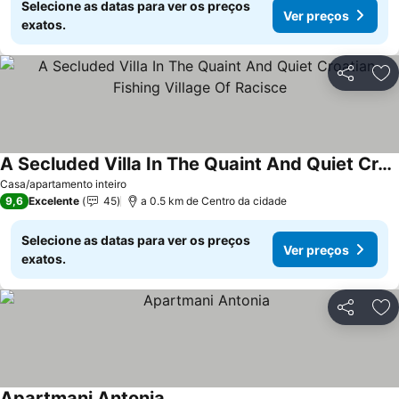
Selecione as datas para ver os preços
Ver preços
exatos.
Partilhar
Ad
A Secluded Villa In The Quaint And Quiet Croatian Fishing Village Of Racisce
Casa/apartamento inteiro
9,6
Excelente
45
a 0.5 km de Centro da cidade
Selecione as datas para ver os preços
Ver preços
exatos.
Partilhar
Ad
Apartmani Antonia