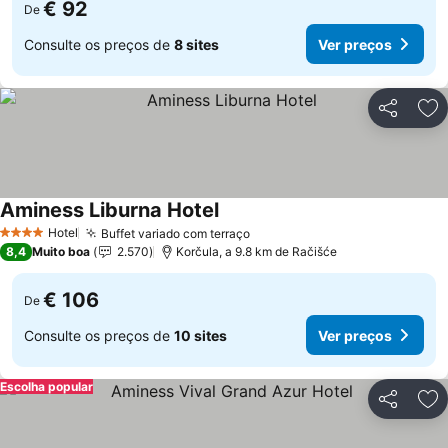
€ 92
De
Consulte os preços de
8 sites
Ver preços
Partilhar
Ad
Aminess Liburna Hotel
Hotel
Buffet variado com terraço
4 Estrelas
8,4
Muito boa
2.570
Korčula, a 9.8 km de Račišće
€ 106
De
Consulte os preços de
10 sites
Ver preços
Escolha popular
Partilhar
Ad