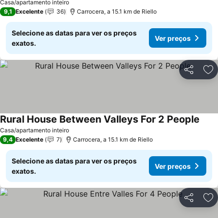
Ver preços
Casa/apartamento inteiro
9,1
Excelente
36
Carrocera, a 15.1 km de Riello
Selecione as datas para ver os preços
Ver preços
exatos.
Partilhar
Ad
Rural House Between Valleys For 2 People
Ver 
Casa/apartamento inteiro
9,4
Excelente
7
Carrocera, a 15.1 km de Riello
Selecione as datas para ver os preços
Ver preços
exatos.
Partilhar
Ad