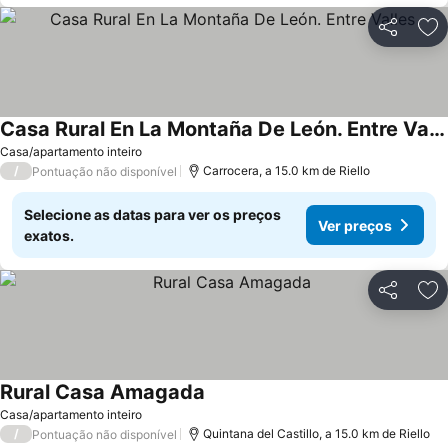
Partilhar
Ad
Casa Rural En La Montaña De León. Entre Valles
Ver preços
Casa/apartamento inteiro
/
Carrocera, a 15.0 km de Riello
Pontuação não disponível
Selecione as datas para ver os preços
Ver preços
exatos.
Partilhar
Ad
Rural Casa Amagada
Ver preços
Casa/apartamento inteiro
/
Quintana del Castillo, a 15.0 km de Riello
Pontuação não disponível