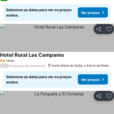
Selecione as datas para ver os preços
Ver preços
exatos.
Partilhar
Ad
Hotel Rural Las Campares
Ver preços
Hotel
2 Estrelas
/
Santa María de Ordás, a 9.8 km de Riello
Pontuação não disponível
Selecione as datas para ver os preços
Ver preços
exatos.
Partilhar
Ad