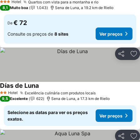
Hotel
Quartos com vista para a montanha e rio
Ver preços
3 Estrelas
8,1
Muito boa
1.043
Sena de Luna, a 19.2 km de Riello
€ 72
De
Consulte os preços de
8 sites
Ver preços
Partilhar
Ad
Días de Luna
Ver preços
Hotel
Excelência culinária com produtos locais
Ver preços
2 Estrelas
9,5
Excelente
622
Sena de Luna, a 17.3 km de Riello
Selecione as datas para ver os preços
Ver preços
exatos.
Partilhar
Ad