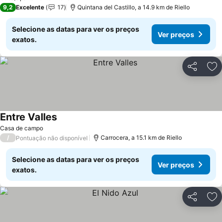
9,2
Excelente
17
Quintana del Castillo, a 14.9 km de Riello
Selecione as datas para ver os preços
Ver preços
exatos.
Partilhar
Ad
Entre Valles
Ver preços
Casa de campo
/
Carrocera, a 15.1 km de Riello
Pontuação não disponível
Selecione as datas para ver os preços
Ver preços
exatos.
Partilhar
Ad