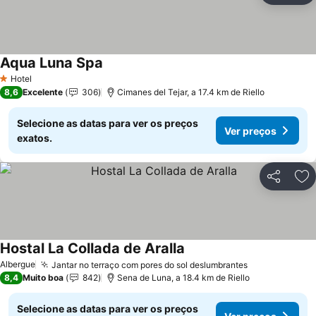
Aqua Luna Spa
Ver preços
Hotel
1 Estrelas
8,6
Excelente
306
Cimanes del Tejar, a 17.4 km de Riello
Selecione as datas para ver os preços
Ver preços
exatos.
Partilhar
Ad
Hostal La Collada de Aralla
Ver preços
Albergue
Jantar no terraço com pores do sol deslumbrantes
Ver preços
8,4
Muito boa
842
Sena de Luna, a 18.4 km de Riello
Selecione as datas para ver os preços