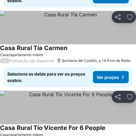
exatos.
Partilhar
Ad
Casa Rural Tía Carmen
Ver preços
Casa/apartamento inteiro
/
Quintana del Castillo, a 14.9 km de Riello
Pontuação não disponível
Selecione as datas para ver os preços
Ver preços
exatos.
Partilhar
Ad
Casa Rural Tío Vicente For 6 People
Ver preços
Casa/apartamento inteiro