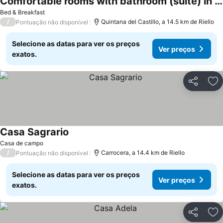
Comfortable rooms with bathroom (suite) in a typical Spanish village
Ver preços
Bed & Breakfast
/
Quintana del Castillo, a 14.5 km de Riello
Pontuação não disponível
Selecione as datas para ver os preços
Ver preços
exatos.
Partilhar
Ad
Casa Sagrario
Ver preços
Casa de campo
/
Carrocera, a 14.4 km de Riello
Pontuação não disponível
Selecione as datas para ver os preços
Ver preços
exatos.
Partilhar
Ad