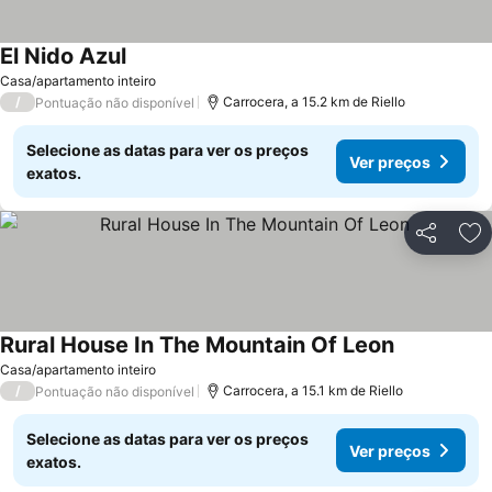
El Nido Azul
Ver preços
Casa/apartamento inteiro
/
Carrocera, a 15.2 km de Riello
Pontuação não disponível
Selecione as datas para ver os preços
Ver preços
exatos.
Partilhar
Ad
Rural House In The Mountain Of Leon
Ver preços
Casa/apartamento inteiro
/
Carrocera, a 15.1 km de Riello
Pontuação não disponível
Selecione as datas para ver os preços
Ver preços
exatos.