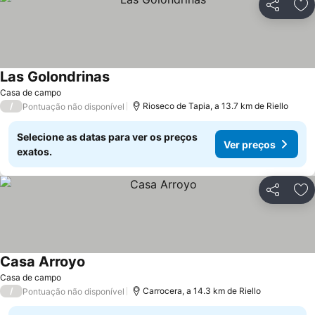
Partilhar
Ad
Las Golondrinas
Ver preços
Casa de campo
/
Rioseco de Tapia, a 13.7 km de Riello
Pontuação não disponível
Selecione as datas para ver os preços
Ver preços
exatos.
Partilhar
Ad
Casa Arroyo
Ver preços
Casa de campo
/
Carrocera, a 14.3 km de Riello
Pontuação não disponível