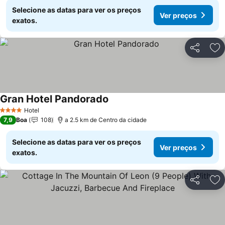
Selecione as datas para ver os preços
Ver preços
exatos.
Partilhar
Ad
Gran Hotel Pandorado
Ver preços
Hotel
4 Estrelas
7,9
Boa
108
a 2.5 km de Centro da cidade
Selecione as datas para ver os preços
Ver preços
exatos.
Partilhar
Ad