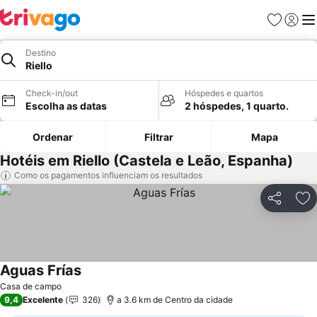
Favoritos
Iniciar
Me
Destino
Riello
Check-in/out
Hóspedes e quartos
Escolha as datas
2 hóspedes, 1 quarto.
Ordenar
Filtrar
Mapa
Hotéis em Riello (Castela e Leão, Espanha)
Como os pagamentos influenciam os resultados
Partilhar
Ad
Aguas Frías
Ver preços
Casa de campo
9,4
Excelente
326
a 3.6 km de Centro da cidade