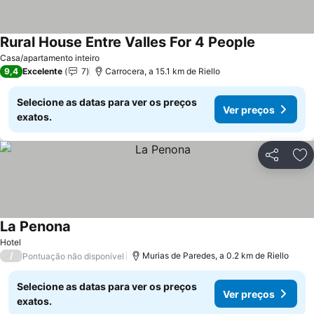
Rural House Entre Valles For 4 People
Ver preços
Casa/apartamento inteiro
9,4
Excelente
7
Carrocera, a 15.1 km de Riello
Selecione as datas para ver os preços
Ver preços
exatos.
Partilhar
Ad
La Penona
Ver preços
Hotel
/
Murias de Paredes, a 0.2 km de Riello
Pontuação não disponível
Selecione as datas para ver os preços
Ver preços
exatos.