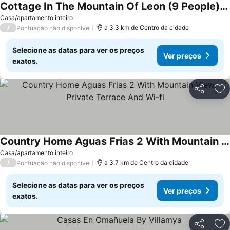
Cottage In The Mountain Of Leon (9 People) With Jacuzzi, Barbecue And Fireplace
Ver preços
Casa/apartamento inteiro
/
a 3.3 km de Centro da cidade
Pontuação não disponível
Selecione as datas para ver os preços
Ver preços
exatos.
Partilhar
Ad
Country Home Aguas Frias 2 With Mountain View, Private Terrace And Wi-fi
Ver preços
Casa/apartamento inteiro
/
a 3.7 km de Centro da cidade
Pontuação não disponível
Selecione as datas para ver os preços
Ver preços
exatos.
Partilhar
Ad