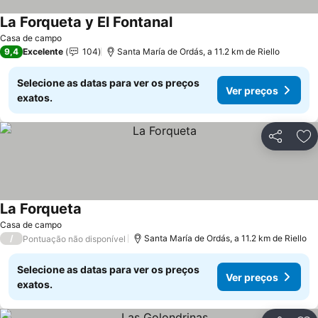
La Forqueta y El Fontanal
Ver preços
Casa de campo
9,4
Excelente
104
Santa María de Ordás, a 11.2 km de Riello
Selecione as datas para ver os preços
Ver preços
exatos.
Partilhar
Ad
La Forqueta
Ver preços
Casa de campo
/
Santa María de Ordás, a 11.2 km de Riello
Pontuação não disponível
Selecione as datas para ver os preços
Ver preços
exatos.