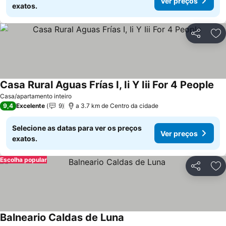
Ver preços
exatos.
Partilhar
Ad
Casa Rural Aguas Frías I, Ii Y Iii For 4 People
Ver
Casa/apartamento inteiro
9,4
Excelente
9
a 3.7 km de Centro da cidade
Selecione as datas para ver os preços
Ver preços
exatos.
Escolha popular
Partilhar
Ad
Balneario Caldas de Luna
Ver preços