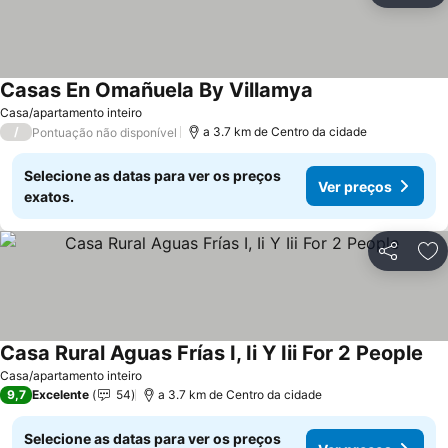
Casas En Omañuela By Villamya
Ver preços
Casa/apartamento inteiro
/
a 3.7 km de Centro da cidade
Pontuação não disponível
Selecione as datas para ver os preços
Ver preços
exatos.
Partilhar
Ad
Casa Rural Aguas Frías I, Ii Y Iii For 2 People
Ver
Casa/apartamento inteiro
9,7
Excelente
54
a 3.7 km de Centro da cidade
Selecione as datas para ver os preços