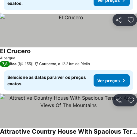
Ver preços
exatos.
Partilhar
Ad
El Crucero
Ver preços
Albergue
7,8
Boa
155
Carrocera, a 12.2 km de Riello
Selecione as datas para ver os preços
Ver preços
exatos.
Partilhar
Ad
Attractive Country House With Spacious Terrace And Views Of The Mountains