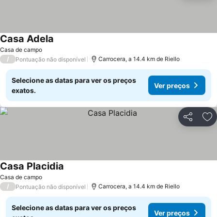
Casa Adela
Ver preços
Casa de campo
/
Carrocera, a 14.4 km de Riello
Pontuação não disponível
Selecione as datas para ver os preços
Ver preços
exatos.
Partilhar
Ad
Casa Placidia
Ver preços
Casa de campo
/
Carrocera, a 14.4 km de Riello
Pontuação não disponível
Selecione as datas para ver os preços
Ver preços