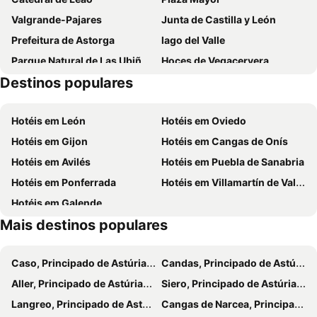
Valgrande-Pajares
Junta de Castilla y León
Prefeitura de Astorga
lago del Valle
Parque Natural de Las Ubiñas - La Mesa
Hoces de Vegacervera
Destinos populares
Puente Castro
Aeropuerto de León
Villa Romana de Navatejera
Infantas de León
Hotéis em León
Hotéis em Oviedo
San Esteban
Bairro úmido / molhado
Hotéis em Gijon
Hotéis em Cangas de Onís
Termas romanas menores
Supernova Indie Weekend
Hotéis em Avilés
Hotéis em Puebla de Sanabria
Albergue de Peregrinos de Rabanal del Camino
Embalse de Barrios de Luna
Hotéis em Ponferrada
Hotéis em Villamartín de Valdeorras
La Zuiza y Expo-Astorga
Hayedo de ciñera
Hotéis em Galende
Piscina Municipal
San Julián
Mais destinos populares
Iglesia de San Martín del Camino
Espacio León
San Mamés
Santa Marta
Caso, Principado de Astúrias Hotéis
Candas, Principado de Astúrias Hotéis
El Señor de Bembibre
Cueva de Valporquero
Aller, Principado de Astúrias Hotéis
Siero, Principado de Astúrias Hotéis
La Devesa
Un paseo por el centro de la ciudad
Langreo, Principado de Astúrias Hotéis
Cangas de Narcea, Principado de Astúrias Hotéis