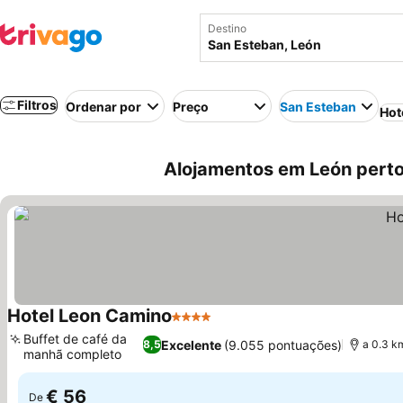
Destino
Filtros
Ordenar por
Preço
San Esteban
Hot
Alojamentos em León perto
Hotel Leon Camino
4 Estrelas
Ver preços
Buffet de café da
Excelente
(9.055 pontuações)
8,5
a 0.3 k
manhã completo
Ver preços
€ 56
De