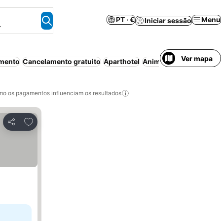
PT · €
Menu
Iniciar sessão
.
Ver mapa
mento
Cancelamento gratuito
Aparthotel
Animais permitidos
Ca
o os pagamentos influenciam os resultados
Adicionar aos favoritos
Partilhar