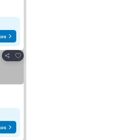
ços
Adicionar aos favoritos
Partilhar
ços