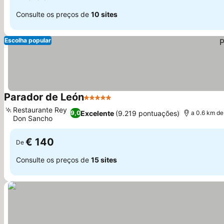
Consulte os preços de
10 sites
Escolha popular
Parador de León
5 Estrelas
Ver preços
Restaurante Rey
Excelente
(9.219 pontuações)
9,0
a 0.6 km de
Don Sancho
Ver preços
€ 140
De
Consulte os preços de
15 sites