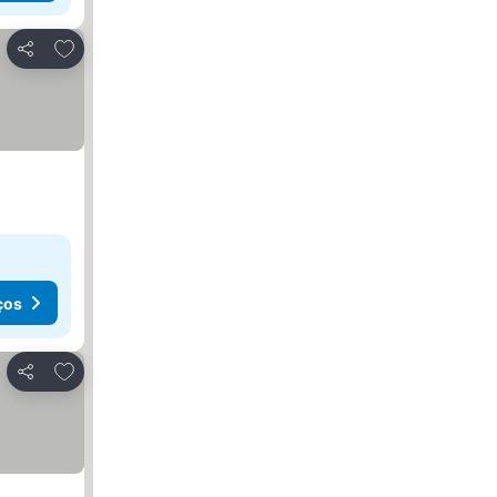
Adicionar aos favoritos
Partilhar
ços
Adicionar aos favoritos
Partilhar