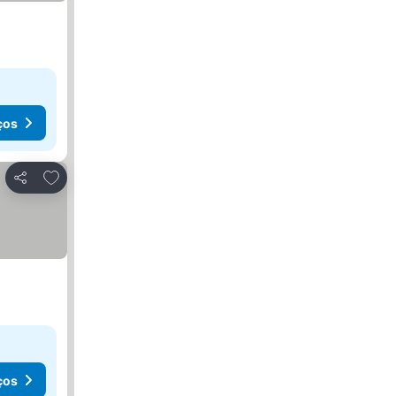
ços
Adicionar aos favoritos
Partilhar
ços