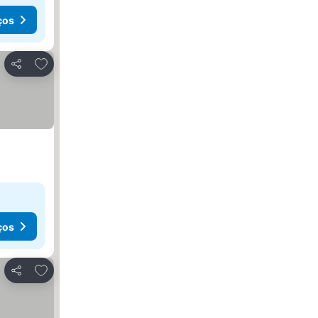
ços
Adicionar aos favoritos
Partilhar
ços
Adicionar aos favoritos
Partilhar