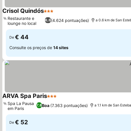
Crisol Quindós
3 Estrelas
Ver preços
Restaurante e
(4.624 pontuações)
6,6
a 0.6 km de San Este
lounge no local
Ver preços
€ 44
De
Consulte os preços de
14 sites
ARVA Spa Paris
3 Estrelas
Ver preços
Spa La Pausa
Boa
(7.363 pontuações)
7,8
a 1.1 km de San Esteb
em Paris
Ver preços
€ 52
De