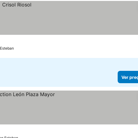
 Esteban
Ver pre
San Esteban