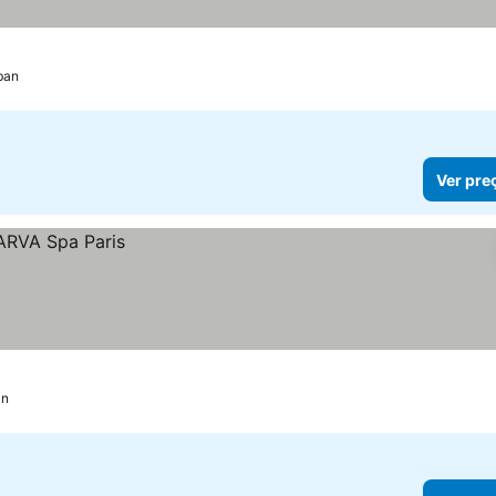
ban
Ver pre
an