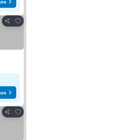
ços
Adicionar aos favoritos
Partilhar
ços
Adicionar aos favoritos
Partilhar