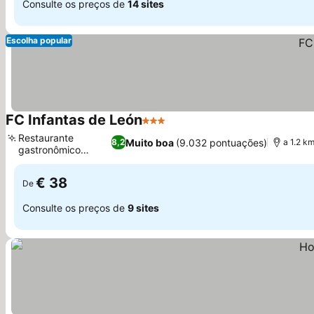
Consulte os preços de
14 sites
Escolha popular
FC Infantas de León
3 Estrelas
Ver preços
Restaurante
Muito boa
(9.032 pontuações)
8,2
a 1.2 k
gastronômico
Ver preços
Infantas
€ 38
De
Consulte os preços de
9 sites