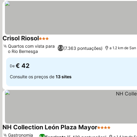
Crisol Riosol
3 Estrelas
Ver preços
Quartos com vista para
(7.363 pontuações)
7,3
a 1.2 km de San
o Rio Bernesga
Ver preços
€ 42
De
Consulte os preços de
13 sites
NH Collection León Plaza Mayor
4 Estrelas
Ver preços
Gastronomia
9,0
a 1.4 km de 