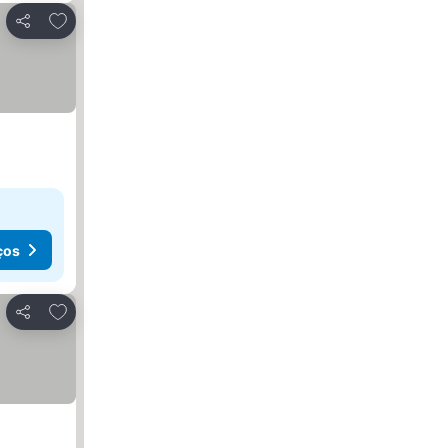
Adicionar aos favoritos
Partilhar
ços
Adicionar aos favoritos
Partilhar