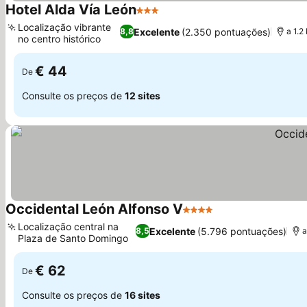
Hotel Alda Vía León
3 Estrelas
Ver preços
Localização vibrante
Excelente
(2.350 pontuações)
8,8
a 1.2
no centro histórico
Ver preços
€ 44
De
Consulte os preços de
12 sites
Occidental León Alfonso V
4 Estrelas
Ver preços
Localização central na
Excelente
(5.796 pontuações)
8,5
a
Plaza de Santo Domingo
Ver preços
€ 62
De
Consulte os preços de
16 sites