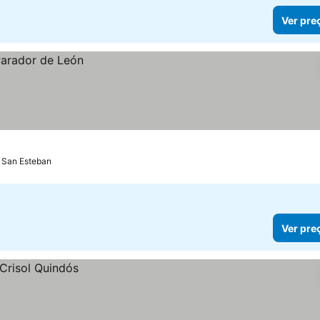
Ver pre
 San Esteban
Ver pre