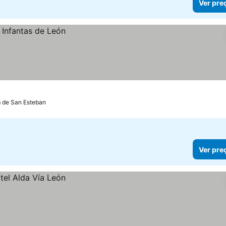
Ver pre
m de San Esteban
Ver pre