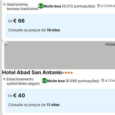
4 Estrelas
Ver preços
Gastronomia
Muito boa
(9.072 pontuações)
8,2
a 1.3 km 
leonesa tradicional
Ver preços
€ 66
De
Consulte os preços de
18 sites
Hotel Abad San Antonio
4 Estrelas
Ver preços
Estacionamento
Muito boa
(8.696 pontuações)
8,4
a 1.3 
subterrâneo seguro
Ver preços
€ 40
De
Consulte os preços de
11 sites