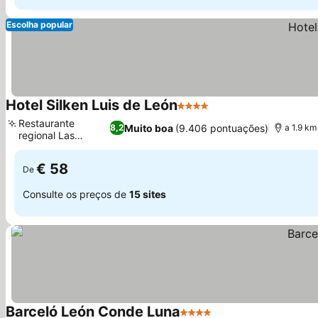
Escolha popular
Hotel Silken Luis de León
4 Estrelas
Ver preços
Restaurante
Muito boa
(9.406 pontuações)
8,2
a 1.9 k
regional Las
Ver preços
Medulas
€ 58
De
Consulte os preços de
15 sites
Barceló León Conde Luna