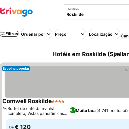
Destino
Filtros
Ordenar por
Preço
Localização
Can
Hotéis em Roskilde (Sjælla
Escolha popular
Comwell Roskilde
4 Estrelas
Buffet de café da manhã
Muito boa
(4.741 pontuaçõe
8,4
completo, Vistas panorâmicas
do fiorde
€ 120
De