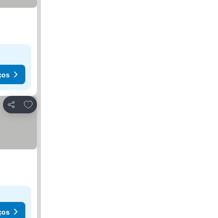
ços
Adicionar aos favoritos
Partilhar
ços