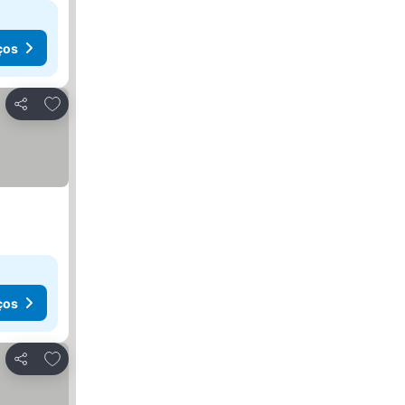
ços
Adicionar aos favoritos
Partilhar
ços
Adicionar aos favoritos
Partilhar