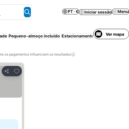
PT · €
Menu
Iniciar sessão
.
Ver mapa
dade
Pequeno-almoço incluído
Estacionamento
Animais permiti
o os pagamentos influenciam os resultados
Adicionar aos favoritos
Partilhar