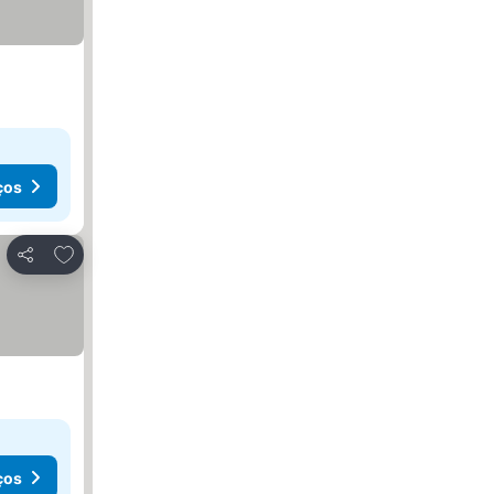
ços
Adicionar aos favoritos
Partilhar
ços