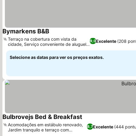
Bymarkens B&B
Terraço na cobertura com vista da
Excelente
(208 pon
9,0
cidade, Serviço conveniente de aluguel
de bicicletas
Selecione as datas para ver os preços exatos.
Bulbrovejs Bed & Breakfast
Acomodações em estábulo renovado,
Excelente
(444 pont
8,7
Jardim tranquilo e terraço com
churrasqueira