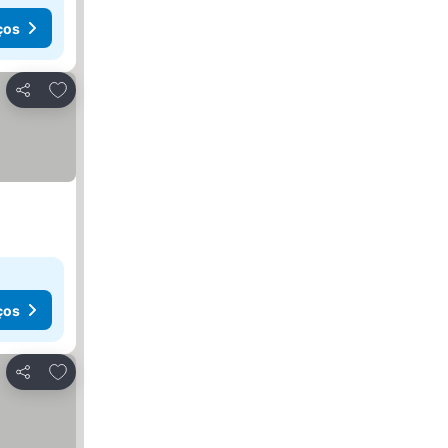
ços
Adicionar aos favoritos
Partilhar
ços
Adicionar aos favoritos
Partilhar