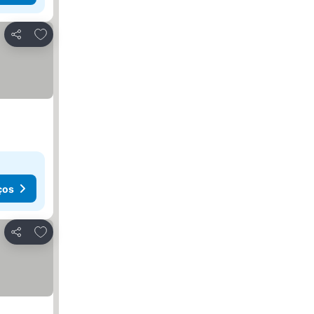
Adicionar aos favoritos
Partilhar
ços
Adicionar aos favoritos
Partilhar