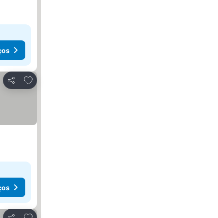
ços
Adicionar aos favoritos
Partilhar
ços
Adicionar aos favoritos