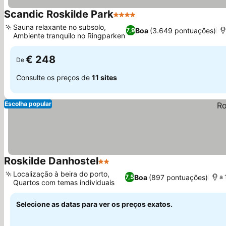
Scandic Roskilde Park
4 Estrelas
Sauna relaxante no subsolo,
Boa
(3.649 pontuações)
7,9
Ambiente tranquilo no Ringparken
€ 248
De
Consulte os preços de
11 sites
Escolha popular
Roskilde Danhostel
2 Estrelas
Localização à beira do porto,
Boa
(897 pontuações)
7,5
a 
Quartos com temas individuais
Selecione as datas para ver os preços exatos.