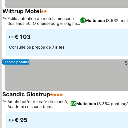
Wittrup Motel
2 Estrelas
Estilo autêntico de motel americano
Muito boa
(3.562 pon
8,1
dos anos 50, O cheeseburger original
de Sallie
€ 103
De
Consulte os preços de
7 sites
Escolha popular
Scandic Glostrup
4 Estrelas
Amplo buffet de café da manhã,
Muito boa
(3.354 pontuaç
8,0
Academia e sauna bem
equipadas
€ 95
De