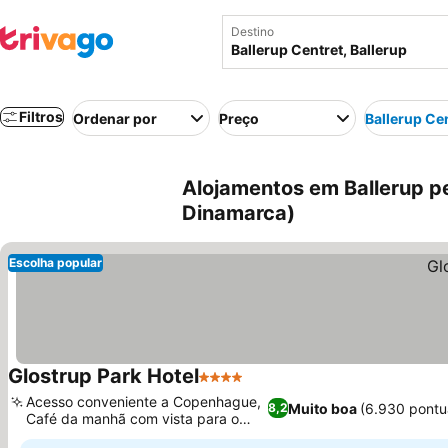
Destino
Filtros
Ordenar por
Preço
Ballerup Ce
Alojamentos em Ballerup pe
Dinamarca)
Escolha popular
Glostrup Park Hotel
4 Estrelas
Acesso conveniente a Copenhague,
Muito boa
(6.930 pontu
8,2
Café da manhã com vista para o
parque