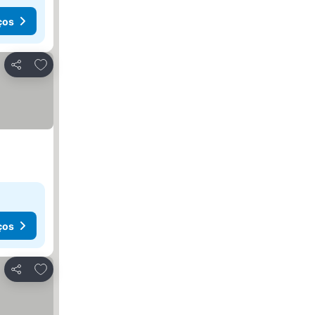
ços
Adicionar aos favoritos
Partilhar
ços
Adicionar aos favoritos
Partilhar