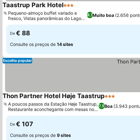
Taastrup Park Hotel
3 Estrelas
Pequeno-almoço buffet variado e
Muito boa
(2.656 pont
8,1
fresco, Vistas panorâmicas do Lago
Selsmosen
€ 88
De
Consulte os preços de
14 sites
Escolha popular
Thon Partner Hotel Høje Taastrup
3 Estrelas
A poucos passos da Estação Høje Taastrup,
Boa
(3.943 pont
7,5
Restaurante aconchegante com mesas no
pátio
€ 107
De
Consulte os preços de
9 sites