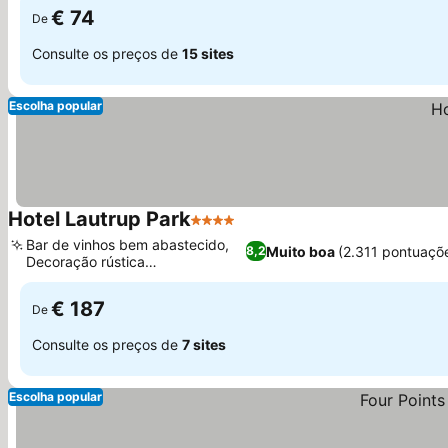
€ 74
De
Consulte os preços de
15 sites
Escolha popular
Hotel Lautrup Park
4 Estrelas
Bar de vinhos bem abastecido,
Muito boa
(2.311 pontuaçõ
8,2
Decoração rústica
contemporânea
€ 187
De
Consulte os preços de
7 sites
Escolha popular