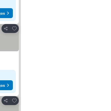
ços
Adicionar aos favoritos
Partilhar
ços
Adicionar aos favoritos
Partilhar