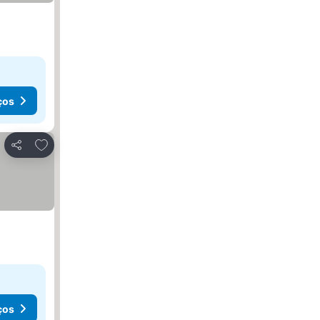
ços
Adicionar aos favoritos
Partilhar
ços