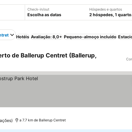
Check-in/out
Hóspedes e quartos
Escolha as datas
2 hóspedes, 1 quarto
ntret
Hotéis
Avaliação: 8,0+
Pequeno-almoço incluído
Estac
rto de Ballerup Centret (Ballerup,
Com
ações)
a 7.7 km de Ballerup Centret