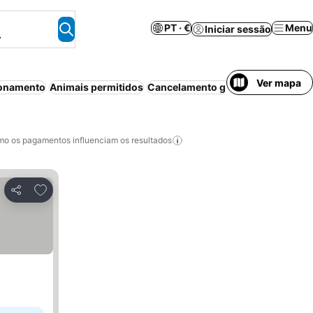
PT · €
Menu
Iniciar sessão
.
Ver mapa
ionamento
Animais permitidos
Cancelamento gratuito
Quarto pa
o os pagamentos influenciam os resultados
Adicionar aos favoritos
Partilhar