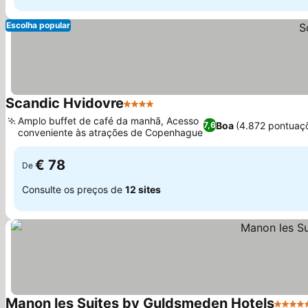
Escolha popular
Scandic Hvidovre
4 Estrelas
Amplo buffet de café da manhã, Acesso
Boa
(4.872 pontuaç
7,6
conveniente às atrações de Copenhague
€ 78
De
Consulte os preços de
12 sites
Manon les Suites by Guldsmeden Hotels