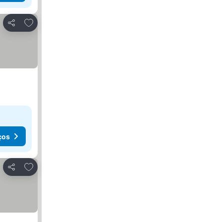
Adicionar aos favoritos
Partilhar
ços
Adicionar aos favoritos
Partilhar