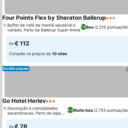
Four Points Flex by Sheraton Ballerup
3 Estrelas
Buffet de café da manhã saudável e
Boa
(2.216 pontuaçõe
7,5
variado, Perto da Ballerup Super Arena
€ 112
De
Consulte os preços de
10 sites
Escolha popular
Go Hotel Herlev
3 Estrelas
Decoração e comodidades
Muito boa
(2.755 pontuaçõe
8,4
escandinavas, Perto de lojas
locais
€ 78
De