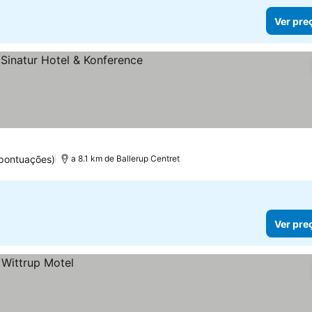
Ver pre
elas
pontuações)
a 8.1 km de Ballerup Centret
Ver pre