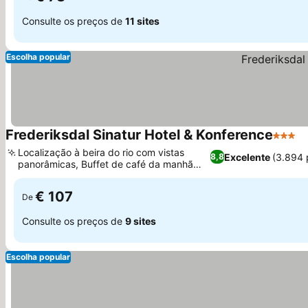
Consulte os preços de
11 sites
Escolha popular
Frederiksdal Sinatur Hotel & Konference
3 Estr
Localização à beira do rio com vistas
Excelente
(3.894 
8,8
panorâmicas, Buffet de café da manhã
variado e delicioso
€ 107
De
Consulte os preços de
9 sites
Escolha popular