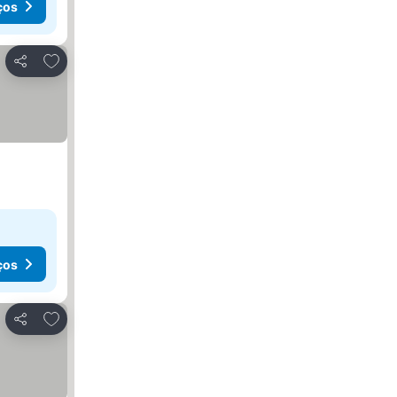
ços
Adicionar aos favoritos
Partilhar
ços
Adicionar aos favoritos
Partilhar