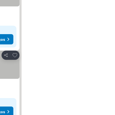
ços
Adicionar aos favoritos
Partilhar
ços