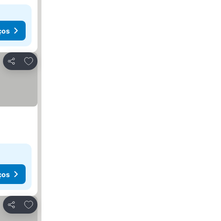
ços
Adicionar aos favoritos
Partilhar
ços
Adicionar aos favoritos
Partilhar