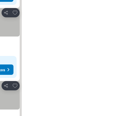
Adicionar aos favoritos
Partilhar
ços
Adicionar aos favoritos
Partilhar