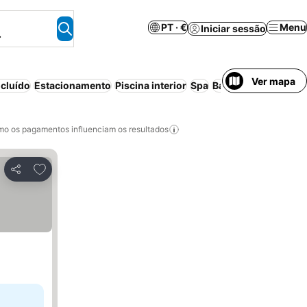
PT · €
Menu
Iniciar sessão
.
Ver mapa
cluído
Estacionamento
Piscina interior
Spa
Banheira de hidro
o os pagamentos influenciam os resultados
Adicionar aos favoritos
Partilhar