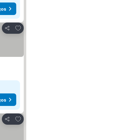
ços
Adicionar aos favoritos
Partilhar
ços
Adicionar aos favoritos
Partilhar