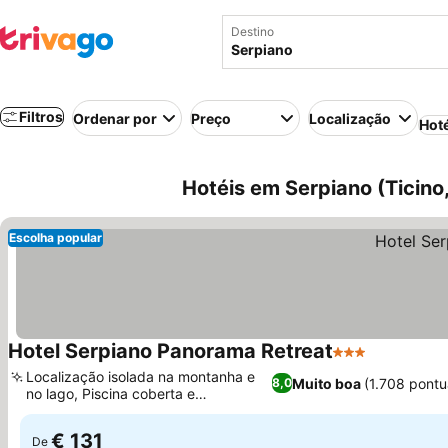
Destino
Filtros
Ordenar por
Preço
Localização
Hot
Hotéis em Serpiano (Ticino,
Escolha popular
Hotel Serpiano Panorama Retreat
3 Estrelas
Localização isolada na montanha e
Muito boa
(1.708 pont
8,0
no lago, Piscina coberta e
hidromassagem
€ 131
De