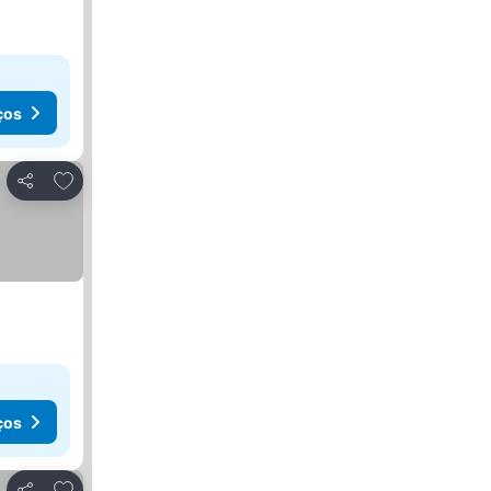
ços
Adicionar aos favoritos
Partilhar
ços
Adicionar aos favoritos