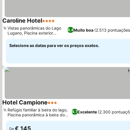
Caroline Hotel
4 Estrelas
Vistas panorâmicas do Lago
Muito boa
(2.513 pontuações
8,4
Lugano, Piscina exterior
sazonal
Selecione as datas para ver os preços exatos.
Hotel Campione
3 Estrelas
Refúgio familiar à beira do lago,
Excelente
(2.300 pontuaçõ
8,7
Piscina panorâmica à beira do
lago
€ 145
De