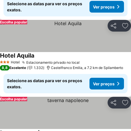
Selecione as datas para ver os preços
Ver preços
exatos.
Escolha popular
Partilhar
Ad
Hotel Aquila
Hotel
Estacionamento privado no local
3 Estrelas
8,8
Excelente
1.332
Castelfranco Emilia, a 7.2 km de Spilamberto
Selecione as datas para ver os preços
Ver preços
exatos.
Escolha popular
Partilhar
Ad