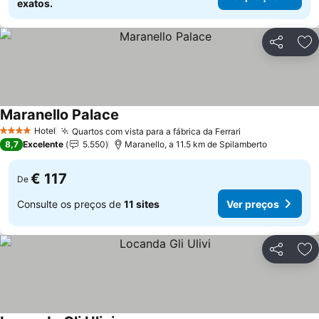
exatos.
Partilhar
Ad
Maranello Palace
Hotel
Quartos com vista para a fábrica da Ferrari
4 Estrelas
8,7
Excelente
5.550
Maranello, a 11.5 km de Spilamberto
€ 117
De
Consulte os preços de
11 sites
Ver preços
Partilhar
Ad