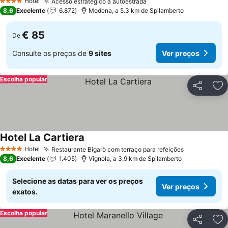
Hotel
Acesso estratégico à autoestrada
4 Estrelas
8,6
Excelente
6.872
Modena, a 5.3 km de Spilamberto
€ 85
De
Consulte os preços de
9 sites
Ver preços
Escolha popular
Partilhar
Ad
Hotel La Cartiera
Hotel
Restaurante Bigarò com terraço para refeições
4 Estrelas
8,6
Excelente
1.405
Vignola, a 3.9 km de Spilamberto
Selecione as datas para ver os preços
Ver preços
exatos.
Escolha popular
Partilhar
Ad