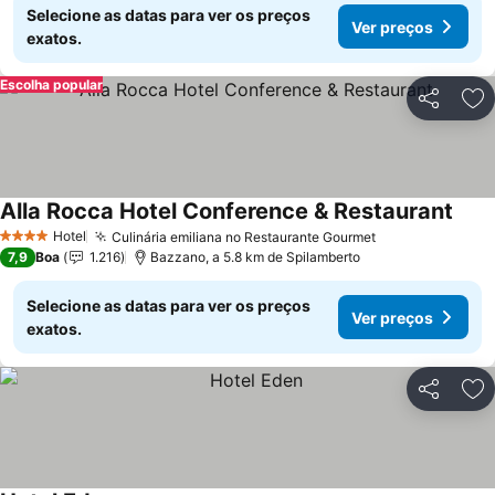
Selecione as datas para ver os preços
Ver preços
exatos.
Escolha popular
Partilhar
Ad
Alla Rocca Hotel Conference & Restaurant
Hotel
Culinária emiliana no Restaurante Gourmet
4 Estrelas
7,9
Boa
1.216
Bazzano, a 5.8 km de Spilamberto
Selecione as datas para ver os preços
Ver preços
exatos.
Partilhar
Ad