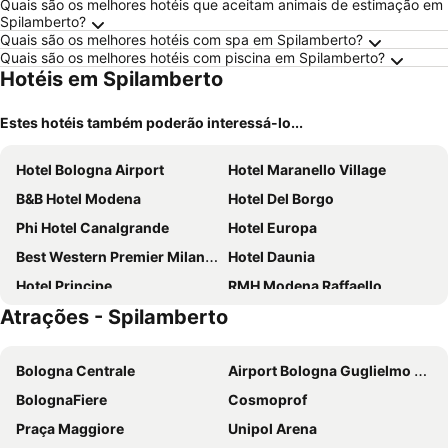
Quais são os melhores hotéis que aceitam animais de estimação em
Spilamberto?
Quais são os melhores hotéis com spa em Spilamberto?
Quais são os melhores hotéis com piscina em Spilamberto?
Hotéis em Spilamberto
Estes hotéis também poderão interessá-lo...
Hotel Bologna Airport
Hotel Maranello Village
B&B Hotel Modena
Hotel Del Borgo
Phi Hotel Canalgrande
Hotel Europa
Best Western Premier Milano Palace Hotel
Hotel Daunia
Hotel Principe
RMH Modena Raffaello
Atrações - Spilamberto
NEW IPOINT HOTEL
CDH Hotel Modena
SHG Hotel Bologna
Hotel Real Fini Baia Del Re
Bologna Centrale
Airport Bologna Guglielmo Marconi
Rmh Modena Des Arts
Tiby Hotel
BolognaFiere
Cosmoprof
B&B HOTEL Sassuolo
Rechigi Park Hotel
Praça Maggiore
Unipol Arena
Modena Hotel
Hotel Domus