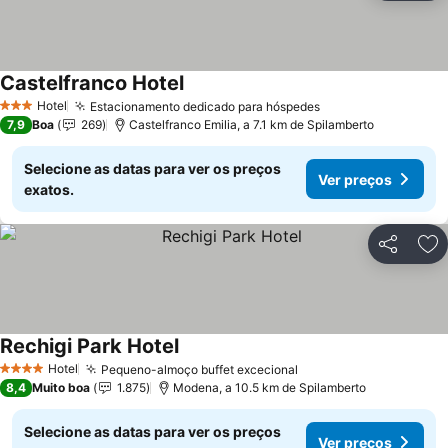
Castelfranco Hotel
Hotel
Estacionamento dedicado para hóspedes
3 Estrelas
7,9
Boa
269
Castelfranco Emilia, a 7.1 km de Spilamberto
Selecione as datas para ver os preços
Ver preços
exatos.
Partilhar
Ad
Rechigi Park Hotel
Hotel
Pequeno-almoço buffet excecional
4 Estrelas
8,4
Muito boa
1.875
Modena, a 10.5 km de Spilamberto
Selecione as datas para ver os preços
Ver preços