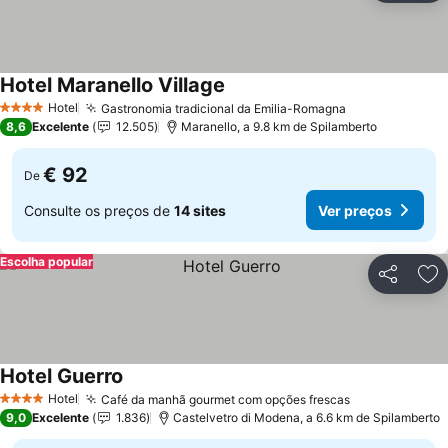
Hotel Maranello Village
Hotel
Gastronomia tradicional da Emilia-Romagna
4 Estrelas
8,6
Excelente
12.505
Maranello, a 9.8 km de Spilamberto
€ 92
De
Consulte os preços de
14 sites
Ver preços
Escolha popular
Partilhar
Ad
Hotel Guerro
Hotel
Café da manhã gourmet com opções frescas
4 Estrelas
9,0
Excelente
1.836
Castelvetro di Modena, a 6.6 km de Spilamberto