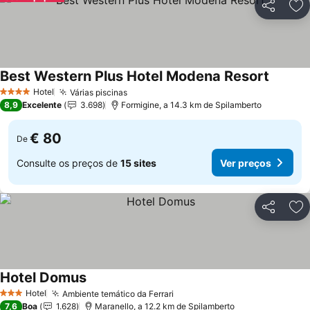
Partilhar
Ad
Best Western Plus Hotel Modena Resort
Hotel
Várias piscinas
4 Estrelas
8,9
Excelente
3.698
Formigine, a 14.3 km de Spilamberto
€ 80
De
Consulte os preços de
15 sites
Ver preços
Partilhar
Ad
Hotel Domus
Hotel
Ambiente temático da Ferrari
3 Estrelas
7,6
Boa
1.628
Maranello, a 12.2 km de Spilamberto