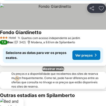
Partilhar
Ad
Fondo Giardinetto
Hotel
Quartos com acesso independente ao jardim
3 Estrelas
7,6
Boa
342
Modena, a 9.6 km de Spilamberto
Selecione as datas para ver os preços
Ver preços
exatos.
Mostrar mais
Os preços e a disponibilidade que recebemos dos sites de reserva
mudam frequentemente. Como tal, pode haver diferenças entre as
ofertas que consulta no trivago e os preços que estão disponíveis
nos sites de reserva.
Outras estadias em Spilamberto