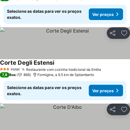
Selecione as datas para ver os preços
Ver preços
exatos.
Partilhar
Ad
Corte Degli Estensi
Hotel
Restaurante com cozinha tradicional da Emília
3 Estrelas
7,8
Boa
866
Formigine, a 9.5 km de Spilamberto
Selecione as datas para ver os preços
Ver preços
exatos.
Partilhar
Ad