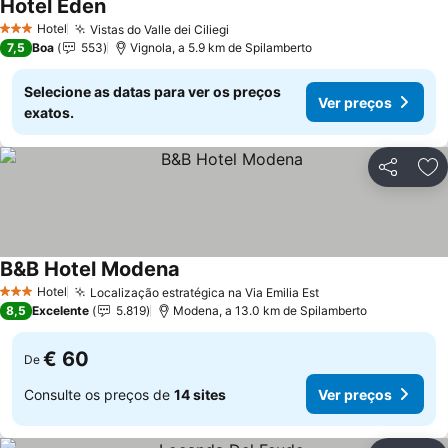
Hotel Eden
Hotel
Vistas do Valle dei Ciliegi
3 Estrelas
7,5
Boa
553
Vignola, a 5.9 km de Spilamberto
Selecione as datas para ver os preços
Ver preços
exatos.
Partilhar
Ad
B&B Hotel Modena
Hotel
Localização estratégica na Via Emilia Est
3 Estrelas
8,5
Excelente
5.819
Modena, a 13.0 km de Spilamberto
€ 60
De
Consulte os preços de
14 sites
Ver preços