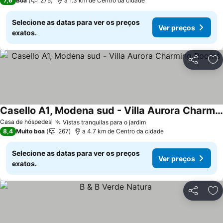
7,6
Boa
275
a 1.3 km de Centro da cidade
Selecione as datas para ver os preços
Ver preços
exatos.
Partilhar
Ad
Casello A1, Modena sud - Villa Aurora Charming Rooms
Casa de hóspedes
Vistas tranquilas para o jardim
8,4
Muito boa
267
a 4.7 km de Centro da cidade
Selecione as datas para ver os preços
Ver preços
exatos.
Partilhar
Ad