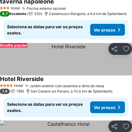
taverna napoleone
Hotel
Piscina exterior sazonal
3 Estrelas
8,7
Excelente
320
Castelnuovo Rangone, a 6.4 km de Spilamberto
Selecione as datas para ver os preços
Ver preços
exatos.
Escolha popular
Partilhar
Ad
Hotel Riverside
Hotel
Jardim exterior com assentos e ténis de mesa
4 Estrelas
7,0
789
San Cesario sul Panaro, a 10.0 km de Spilamberto
Selecione as datas para ver os preços
Ver preços
exatos.
Partilhar
Ad