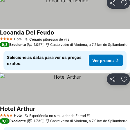
Partilhar
Ad
Locanda Del Feudo
Hotel
Cenário pitoresco de vila
4 Estrelas
9,3
Excelente
1.057
Castelvetro di Modena, a 7.2 km de Spilamberto
Selecione as datas para ver os preços
Ver preços
exatos.
Partilhar
Ad
Hotel Arthur
Hotel
Experiência no simulador de Ferrari F1
4 Estrelas
9,0
Excelente
1.739
Castelvetro di Modena, a 7.9 km de Spilamberto