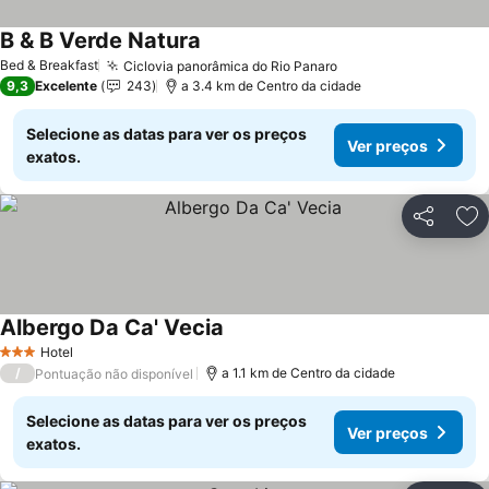
B & B Verde Natura
Bed & Breakfast
Ciclovia panorâmica do Rio Panaro
9,3
Excelente
243
a 3.4 km de Centro da cidade
Selecione as datas para ver os preços
Ver preços
exatos.
Partilhar
Ad
Albergo Da Ca' Vecia
Hotel
3 Estrelas
/
a 1.1 km de Centro da cidade
Pontuação não disponível
Selecione as datas para ver os preços
Ver preços
exatos.