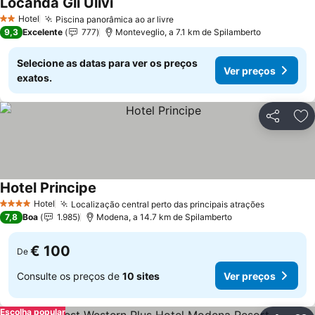
Locanda Gli Ulivi
Hotel
Piscina panorâmica ao ar livre
2 Estrelas
9,3
Excelente
777
Monteveglio, a 7.1 km de Spilamberto
Selecione as datas para ver os preços
Ver preços
exatos.
Partilhar
Ad
Hotel Principe
Hotel
Localização central perto das principais atrações
4 Estrelas
7,8
Boa
1.985
Modena, a 14.7 km de Spilamberto
€ 100
De
Consulte os preços de
10 sites
Ver preços
Escolha popular