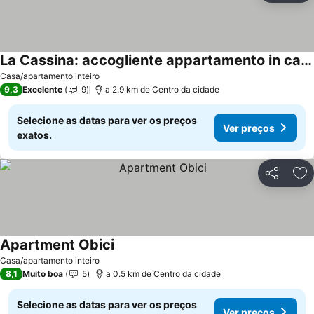
La Cassina: accogliente appartamento in campagna
Casa/apartamento inteiro
9,3
Excelente
9
a 2.9 km de Centro da cidade
Selecione as datas para ver os preços
Ver preços
exatos.
Partilhar
Ad
Apartment Obici
Casa/apartamento inteiro
8,1
Muito boa
5
a 0.5 km de Centro da cidade
Selecione as datas para ver os preços
Ver preços