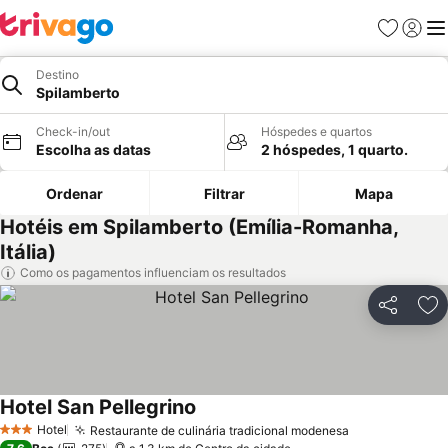
Favoritos
Iniciar
Me
Destino
Spilamberto
Check-in/out
Hóspedes e quartos
Escolha as datas
2 hóspedes, 1 quarto.
Ordenar
Filtrar
Mapa
Hotéis em Spilamberto (Emília-Romanha,
Itália)
Como os pagamentos influenciam os resultados
Partilhar
Ad
Hotel San Pellegrino
Hotel
Restaurante de culinária tradicional modenesa
3 Estrelas