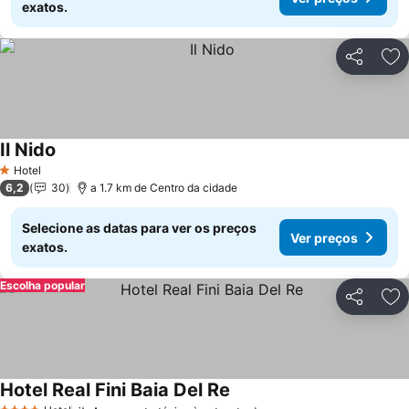
exatos.
Partilhar
Ad
Il Nido
Hotel
1 Estrelas
6,2
30
a 1.7 km de Centro da cidade
Selecione as datas para ver os preços
Ver preços
exatos.
Escolha popular
Partilhar
Ad
Hotel Real Fini Baia Del Re