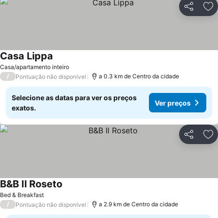
Partilhar
Ad
Casa Lippa
Casa/apartamento inteiro
/
a 0.3 km de Centro da cidade
Pontuação não disponível
Selecione as datas para ver os preços
Ver preços
exatos.
Partilhar
Ad
B&B Il Roseto
Bed & Breakfast
/
a 2.9 km de Centro da cidade
Pontuação não disponível