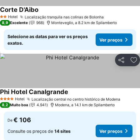
Corte D'Aibo
Hotel
Localização tranquila nas colinas de Bolonha
2 Estrelas
8,9
Excelente
968
Monteveglio, a 8.2 km de Spilamberto
Selecione as datas para ver os preços
Ver preços
exatos.
Partilhar
Ad
Phi Hotel Canalgrande
Hotel
Localização central no centro histórico de Modena
4 Estrelas
8,2
Muito boa
4.941
Modena, a 14.1 km de Spilamberto
€ 106
De
Consulte os preços de
14 sites
Ver preços