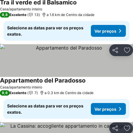
Tra il verde ed il Balsamico
Casa/apartamento inteiro
9,8
Excelente
13
a 1.6 km de Centro da cidade
Selecione as datas para ver os preços
Ver preços
exatos.
Partilhar
Ad
Appartamento del Paradosso
Casa/apartamento inteiro
9,6
Excelente
7
a 0.3 km de Centro da cidade
Selecione as datas para ver os preços
Ver preços
exatos.
Partilhar
Ad