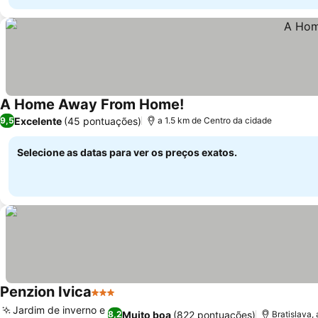
A Home Away From Home!
Excelente
(45 pontuações)
9,5
a 1.5 km de Centro da cidade
Selecione as datas para ver os preços exatos.
Penzion Ivica
3 Estrelas
Jardim de inverno e
Muito boa
(822 pontuações)
8,2
Bratislava,