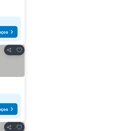
eços
Adicionar aos favoritos
Partilhar
eços
Adicionar aos favoritos
Partilhar