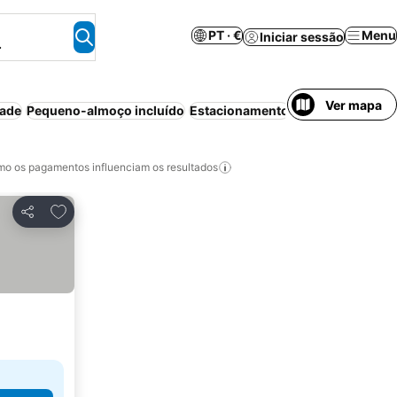
PT · €
Menu
Iniciar sessão
.
Ver mapa
dade
Pequeno-almoço incluído
Estacionamento
o os pagamentos influenciam os resultados
Adicionar aos favoritos
Partilhar