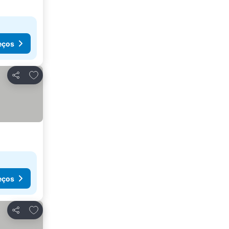
eços
Adicionar aos favoritos
Partilhar
eços
Adicionar aos favoritos
Partilhar