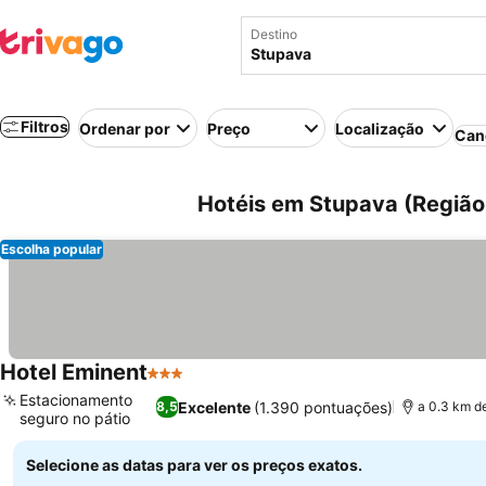
Destino
Filtros
Ordenar por
Preço
Localização
Can
Hotéis em Stupava (Região 
Escolha popular
Hotel Eminent
3 Estrelas
Estacionamento
Excelente
(1.390 pontuações)
8,5
a 0.3 km d
seguro no pátio
Selecione as datas para ver os preços exatos.