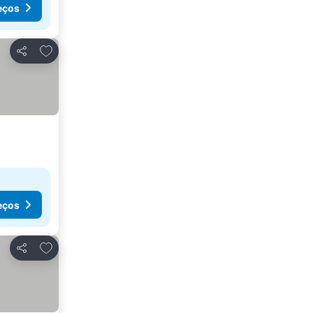
eços
Adicionar aos favoritos
Partilhar
eços
Adicionar aos favoritos
Partilhar