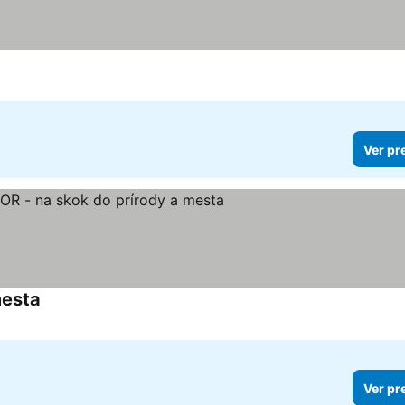
Ver pr
mesta
Ver pr