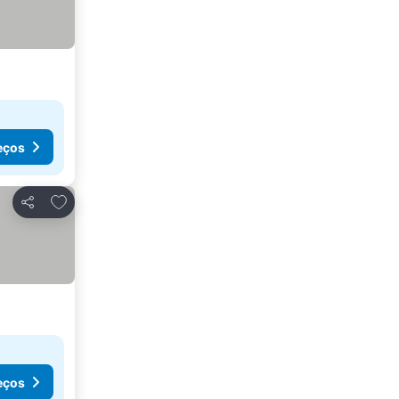
eços
Adicionar aos favoritos
Partilhar
eços