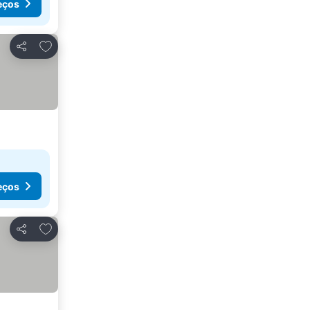
eços
Adicionar aos favoritos
Partilhar
eços
Adicionar aos favoritos
Partilhar