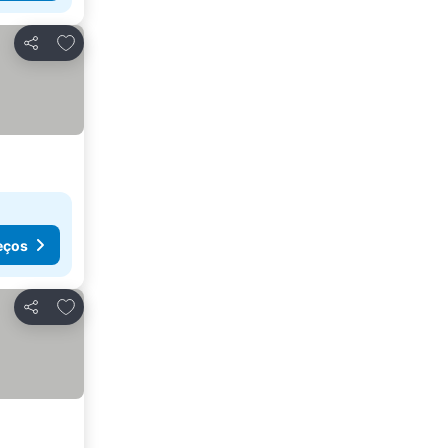
Adicionar aos favoritos
Partilhar
eços
Adicionar aos favoritos
Partilhar