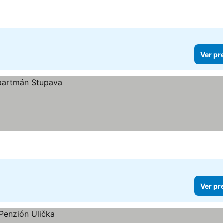
Ver pr
Ver pr