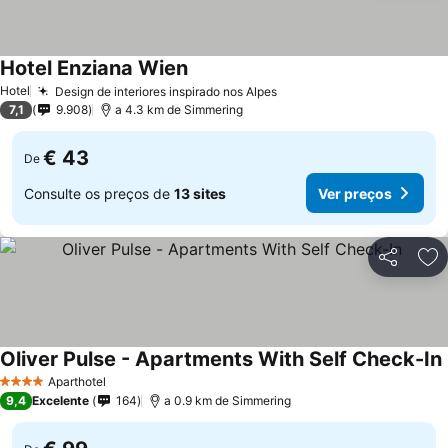
Hotel Enziana Wien
Hotel
Design de interiores inspirado nos Alpes
7,1
9.908
a 4.3 km de Simmering
€ 43
De
Consulte os preços de
13 sites
Ver preços
Partilhar
Ad
Oliver Pulse - Apartments With Self Check-In
Aparthotel
4 Estrelas
9,4
Excelente
164
a 0.9 km de Simmering