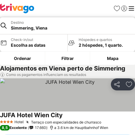
Favoritos
Iniciar
Me
Destino
Simmering, Viena
Check-in/out
Hóspedes e quartos
Escolha as datas
2 hóspedes, 1 quarto.
Ordenar
Filtrar
Mapa
Alojamentos em Viena perto de Simmering
Como os pagamentos influenciam os resultados
Partilhar
Ad
JUFA Hotel Wien City
Hotel
Terraço com especialidades de churrasco
4 Estrelas
8,5
Excelente
17.660
a 3.6 km de Hauptbahnhof Wien