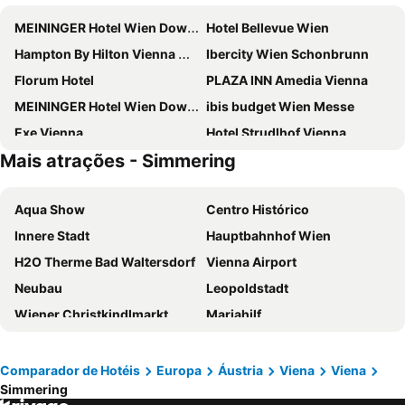
MEININGER Hotel Wien Downtown Franz
Hotel Bellevue Wien
Hampton By Hilton Vienna City West
Ibercity Wien Schonbrunn
Florum Hotel
PLAZA INN Amedia Vienna
MEININGER Hotel Wien Downtown Sissi
ibis budget Wien Messe
Exe Vienna
Hotel Strudlhof Vienna
Mais atrações - Simmering
ibis Wien Mariahilf
H+ Hotel Wien
Hilton Vienna Waterfront
Hotel Hadrigan
Aqua Show
Centro Histórico
JUFA Hotel Wien City
Appartement-Hotel an der Riemergasse
Innere Stadt
Hauptbahnhof Wien
Melia Vienna
Doubletree by Hilton Vienna Schonbrunn
H2O Therme Bad Waltersdorf
Vienna Airport
Hotel Post Wien
a&o Wien Hauptbahnhof
Neubau
Leopoldstadt
ibis budget Wien Sankt Marx
NH Wien City
Wiener Christkindlmarkt
Mariahilf
Holiday Inn Vienna City By Ihg
ibis Styles Wien Messe Prater
Landstraße
Hofburg
ibis Wien Hauptbahnhof
Aparthotel - Smart Apart Living
Staatsoper
Liesing
Aparthotel Adagio Vienna City
Hotel Schani Wien Hauptbahnhof
Comparador de Hotéis
Europa
Áustria
Viena
Viena
Simmering
Wien Mitte - The Mall
Prefeitura de Viena
NH Wien Belvedere
Campanile Vienna South