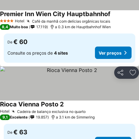
Premier Inn Wien City Hauptbahnhof
Hotel
Café da manhã com delícias orgânicas locais
4 Estrelas
8,4
Muito boa
17.119
a 0.3 km de Hauptbahnhof Wien
€ 60
De
Consulte os preços de
4 sites
Ver preços
Partilhar
Ad
Rioca Vienna Posto 2
Hotel
Cadeira de balanço exclusiva no quarto
9,1
Excelente
19.857
a 3.1 km de Simmering
€ 63
De