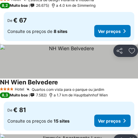
3 Estrelas
8,2
Muito boa
26.675
a 4.0 km de Simmering
€ 67
De
Consulte os preços de
8 sites
Ver preços
Partilhar
Ad
NH Wien Belvedere
Hotel
Quartos com vista para o parque ou jardim
4 Estrelas
8,3
Muito boa
7.582
a 1.7 km de Hauptbahnhof Wien
€ 81
De
Consulte os preços de
15 sites
Ver preços