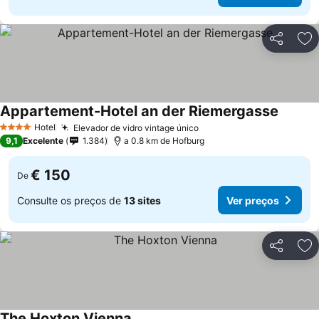
Partilhar
Ad
Appartement-Hotel an der Riemergasse
Hotel
Elevador de vidro vintage único
4 Estrelas
9,1
Excelente
1.384
a 0.8 km de Hofburg
€ 150
De
Consulte os preços de
13 sites
Ver preços
Partilhar
Ad
The Hoxton Vienna