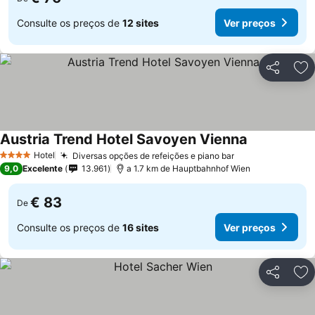
Consulte os preços de
12 sites
Ver preços
Partilhar
Ad
Austria Trend Hotel Savoyen Vienna
Hotel
Diversas opções de refeições e piano bar
4 Estrelas
9,0
Excelente
13.961
a 1.7 km de Hauptbahnhof Wien
€ 83
De
Consulte os preços de
16 sites
Ver preços
Partilhar
Ad