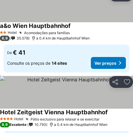
a&o Wien Hauptbahnhof
Hotel
Acomodações para famílias
2 Estrelas
6,9
35.578
a 0.4 km de Hauptbahnhof Wien
€ 41
De
Consulte os preços de
14 sites
Ver preços
Partilhar
Ad
Hotel Zeitgeist Vienna Hauptbahnhof
Hotel
Pátio exclusivo para relaxar e se exercitar
4 Estrelas
8,9
Excelente
10.793
a 0.4 km de Hauptbahnhof Wien