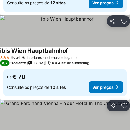
Consulte os preços de
12 sites
Ver preços
Partilhar
Ad
ibis Wien Hauptbahnhof
Hotel
Interiores modernos e elegantes
3 Estrelas
8,7
Excelente
17.749
a 4.4 km de Simmering
€ 70
De
Consulte os preços de
10 sites
Ver preços
Partilhar
Ad