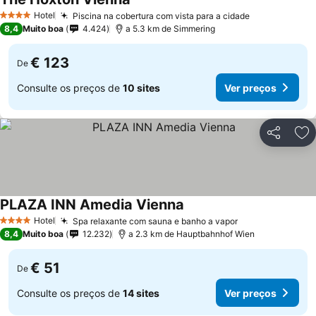
Hotel
Piscina na cobertura com vista para a cidade
4 Estrelas
8,4
Muito boa
4.424
a 5.3 km de Simmering
€ 123
De
Consulte os preços de
10 sites
Ver preços
Partilhar
Ad
PLAZA INN Amedia Vienna
Hotel
Spa relaxante com sauna e banho a vapor
4 Estrelas
8,4
Muito boa
12.232
a 2.3 km de Hauptbahnhof Wien
€ 51
De
Consulte os preços de
14 sites
Ver preços