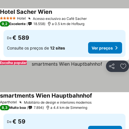
Hotel Sacher Wien
Hotel
Acesso exclusivo ao Café Sacher
5 Estrelas
9,2
Excelente
18.558
a 0.5 km de Hofburg
€ 589
De
Consulte os preços de
12 sites
Ver preços
Escolha popular
Partilhar
Ad
smartments Wien Hauptbahnhof
Aparthotel
Mobiliário de design e interiores modernos
8,3
Muito boa
7.894
a 4.4 km de Simmering
€ 59
De