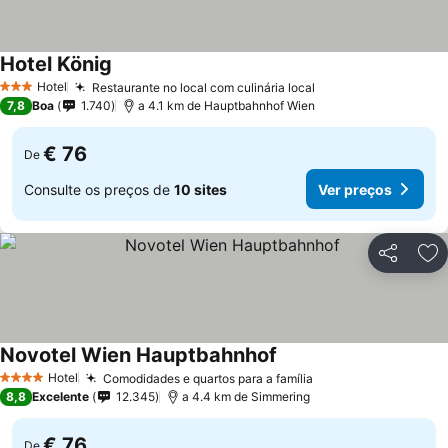
Hotel König
Hotel
Restaurante no local com culinária local
3 Estrelas
7,8
Boa
1.740
a 4.1 km de Hauptbahnhof Wien
€ 76
De
Consulte os preços de
10 sites
Ver preços
Partilhar
Ad
Novotel Wien Hauptbahnhof
Hotel
Comodidades e quartos para a família
4 Estrelas
8,8
Excelente
12.345
a 4.4 km de Simmering
€ 76
De