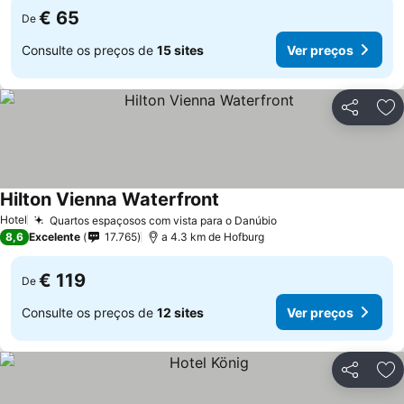
€ 65
De
Consulte os preços de
15 sites
Ver preços
Partilhar
Ad
Hilton Vienna Waterfront
Hotel
Quartos espaçosos com vista para o Danúbio
8,6
Excelente
17.765
a 4.3 km de Hofburg
€ 119
De
Consulte os preços de
12 sites
Ver preços
Partilhar
Ad