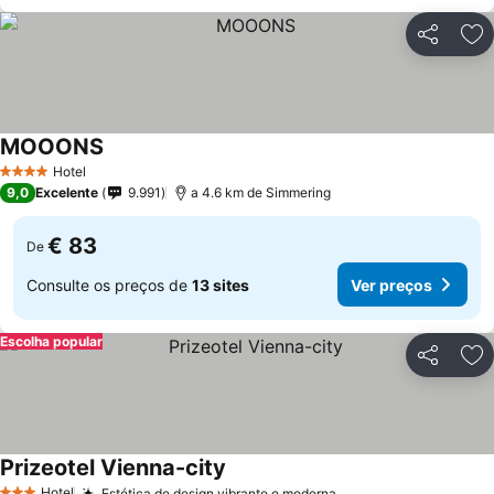
Partilhar
Ad
MOOONS
Hotel
4 Estrelas
9,0
Excelente
9.991
a 4.6 km de Simmering
€ 83
De
Consulte os preços de
13 sites
Ver preços
Escolha popular
Partilhar
Ad
Prizeotel Vienna-city
Hotel
Estética de design vibrante e moderna