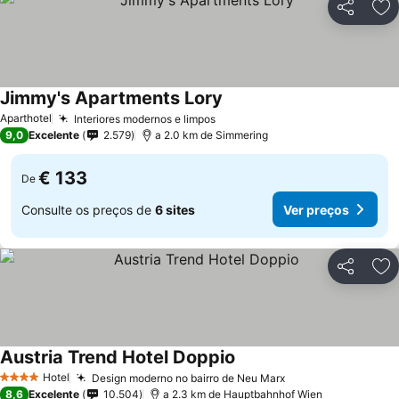
Partilhar
Ad
Jimmy's Apartments Lory
Aparthotel
Interiores modernos e limpos
9,0
Excelente
2.579
a 2.0 km de Simmering
€ 133
De
Consulte os preços de
6 sites
Ver preços
Partilhar
Ad
Austria Trend Hotel Doppio
Hotel
Design moderno no bairro de Neu Marx
4 Estrelas
8,6
Excelente
10.504
a 2.3 km de Hauptbahnhof Wien