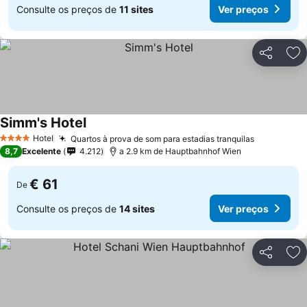
Consulte os preços de
11 sites
Ver preços
Partilhar
Ad
Simm's Hotel
Hotel
Quartos à prova de som para estadias tranquilas
4 Estrelas
8,7
Excelente
4.212
a 2.9 km de Hauptbahnhof Wien
€ 61
De
Consulte os preços de
14 sites
Ver preços
Partilhar
Ad