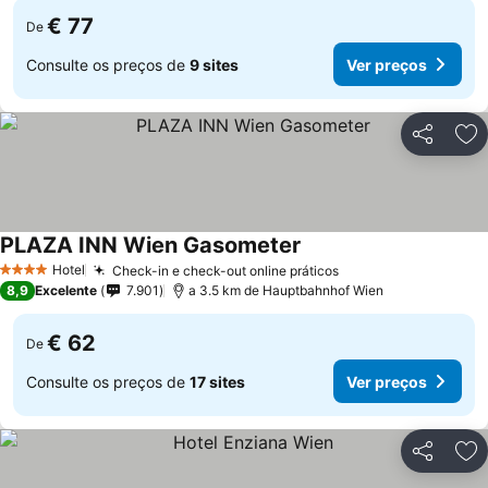
€ 77
De
Consulte os preços de
9 sites
Ver preços
Partilhar
Ad
PLAZA INN Wien Gasometer
Hotel
Check-in e check-out online práticos
4 Estrelas
8,9
Excelente
7.901
a 3.5 km de Hauptbahnhof Wien
€ 62
De
Consulte os preços de
17 sites
Ver preços
Partilhar
Ad