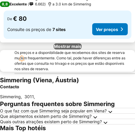
3 Estrelas
8,8
Excelente
6.662
a 3.0 km de Simmering
€ 80
De
Consulte os preços de
7 sites
Ver preços
Mostrar mais
Os preços e a disponibilidade que recebemos dos sites de reserva
mudam frequentemente. Como tal, pode haver diferenças entre as
ofertas que consulta no trivago e os preços que estão disponíveis
nos sites de reserva.
Simmering (Viena, Áustria)
Contacto
Simmering
,
3011
,
Perguntas frequentes sobre Simmering
O que faz com que Simmering seja popular em Viena?
Que alojamentos existem perto de Simmering?
Quais outras atrações existem perto de Simmering?
Mais Top hotéis