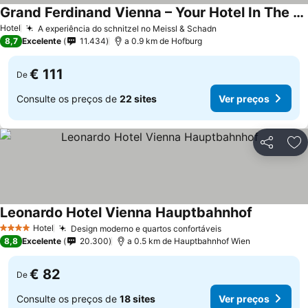
Grand Ferdinand Vienna – Your Hotel In The City Center
Hotel
A experiência do schnitzel no Meissl & Schadn
8,7
Excelente
11.434
a 0.9 km de Hofburg
€ 111
De
Consulte os preços de
22 sites
Ver preços
Partilhar
Ad
Leonardo Hotel Vienna Hauptbahnhof
Hotel
Design moderno e quartos confortáveis
4 Estrelas
8,8
Excelente
20.300
a 0.5 km de Hauptbahnhof Wien
€ 82
De
Consulte os preços de
18 sites
Ver preços