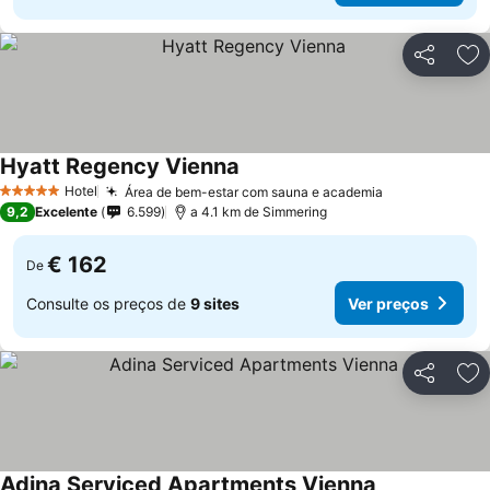
Partilhar
Ad
Hyatt Regency Vienna
Hotel
Área de bem-estar com sauna e academia
5 Estrelas
9,2
Excelente
6.599
a 4.1 km de Simmering
€ 162
De
Consulte os preços de
9 sites
Ver preços
Partilhar
Ad
Adina Serviced Apartments Vienna