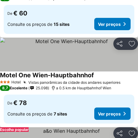
€ 60
De
Consulte os preços de
15 sites
Ver preços
Partilhar
Ad
Motel One Wien-Hauptbahnhof
Hotel
Vistas panorâmicas da cidade dos andares superiores
3 Estrelas
8,7
Excelente
25.098
a 0.5 km de Hauptbahnhof Wien
€ 78
De
Consulte os preços de
7 sites
Ver preços
Escolha popular
Partilhar
Ad