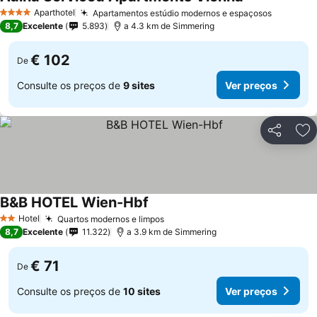
Aparthotel
Apartamentos estúdio modernos e espaçosos
4 Estrelas
8,7
Excelente
5.893
a 4.3 km de Simmering
€ 102
De
Consulte os preços de
9 sites
Ver preços
Partilhar
Ad
B&B HOTEL Wien-Hbf
Hotel
Quartos modernos e limpos
2 Estrelas
8,7
Excelente
11.322
a 3.9 km de Simmering
€ 71
De
Consulte os preços de
10 sites
Ver preços