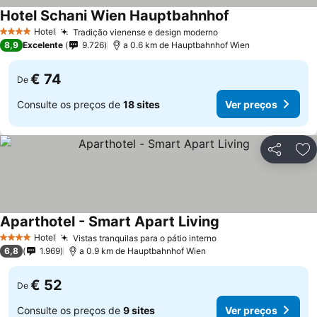
Hotel Schani Wien Hauptbahnhof
Hotel
Tradição vienense e design moderno
4 Estrelas
8,9
Excelente
9.726
a 0.6 km de Hauptbahnhof Wien
€ 74
De
Consulte os preços de
18 sites
Ver preços
Partilhar
Ad
Aparthotel - Smart Apart Living
Hotel
Vistas tranquilas para o pátio interno
4 Estrelas
6,8
1.969
a 0.9 km de Hauptbahnhof Wien
€ 52
De
Consulte os preços de
9 sites
Ver preços