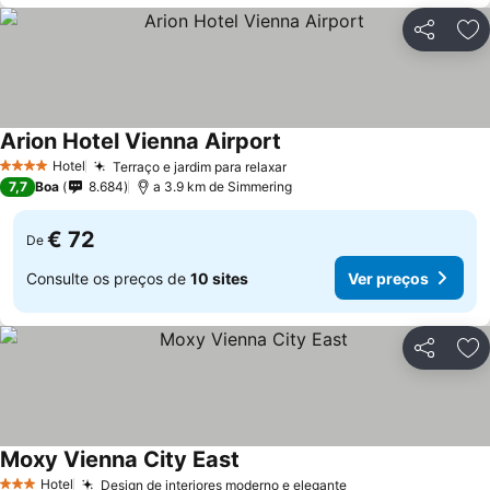
Partilhar
Ad
Arion Hotel Vienna Airport
Hotel
Terraço e jardim para relaxar
4 Estrelas
7,7
Boa
8.684
a 3.9 km de Simmering
€ 72
De
Consulte os preços de
10 sites
Ver preços
Partilhar
Ad
Moxy Vienna City East
Hotel
Design de interiores moderno e elegante