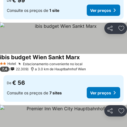
€ 99
De
Consulte os preços de
1 site
Ver preços
Partilhar
Ad
ibis budget Wien Sankt Marx
Hotel
Estacionamento conveniente no local
2 Estrelas
7,4
22.309
a 3.0 km de Hauptbahnhof Wien
€ 56
De
Consulte os preços de
7 sites
Ver preços
Partilhar
Ad