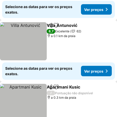
Selecione as datas para ver os preços
Ver preços
exatos.
Villa Antunović
Partilhar
Adicionar aos favoritos
8,7
Excelente
62
a 0.1 km da praia
Selecione as datas para ver os preços
Ver preços
exatos.
Apartmani Kusic
Partilhar
Adicionar aos favoritos
/
Pontuação não disponível
a 0.3 km da praia