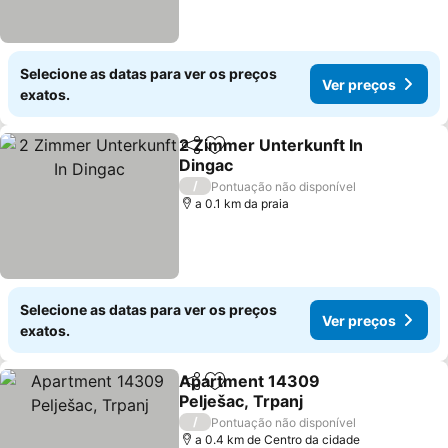
Selecione as datas para ver os preços
Ver preços
exatos.
2 Zimmer Unterkunft In
Partilhar
Adicionar aos favoritos
Dingac
/
Pontuação não disponível
a 0.1 km da praia
Selecione as datas para ver os preços
Ver preços
exatos.
Apartment 14309
Partilhar
Adicionar aos favoritos
Pelješac, Trpanj
/
Pontuação não disponível
a 0.4 km de Centro da cidade