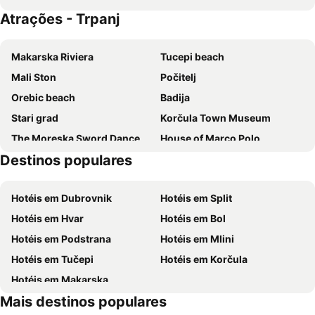
Atrações - Trpanj
Hotel Pansion Villa Antonio
Aminess Younique Bellevue Hotel
Hotel Lumbarda
Apartmani Monaco
Makarska Riviera
Tucepi beach
Hotel Bellevue
Hotel Tolero
Mali Ston
Počitelj
Sirena Korčula
Aparthotel Pecic
Orebic beach
Badija
Tara's Lodge
Lulak Studio Apartments
Stari grad
Korčula Town Museum
Aminess Younique Korcula Heritage Hotel
Hotel Liburna
The Moreska Sword Dance
House of Marco Polo
Hotel Borik
Adriatiq Laguna
Destinos populares
Port Korčula
Baćinska jezera
Apartments Primorac Podaca
Hotel Ivando
Zaostrog
Shrine of Medjugorje
Hotel Bella Vista
Kis Residence
Hotéis em Dubrovnik
Hotéis em Split
Vrboska
Parco Nazionale nell'isola di Mljet
Hotéis em Hvar
Hotéis em Bol
Zivogoste beach
Hotéis em Podstrana
Hotéis em Mlini
Hotéis em Tučepi
Hotéis em Korčula
Hotéis em Makarska
Mais destinos populares