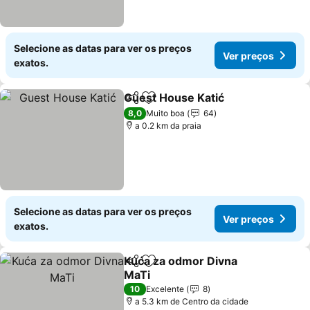
Selecione as datas para ver os preços
Ver preços
exatos.
Guest House Katić
Partilhar
Adicionar aos favoritos
8,0
Muito boa
64
a 0.2 km da praia
Selecione as datas para ver os preços
Ver preços
exatos.
Kuća za odmor Divna
Partilhar
Adicionar aos favoritos
MaTi
10
Excelente
8
a 5.3 km de Centro da cidade