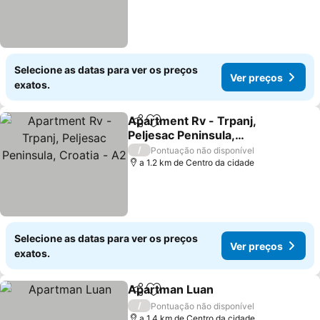
Selecione as datas para ver os preços
Ver preços
exatos.
Apartment Rv - Trpanj,
Partilhar
Adicionar aos favoritos
Peljesac Peninsula,
Croatia - A2
/
Pontuação não disponível
a 1.2 km de Centro da cidade
Selecione as datas para ver os preços
Ver preços
exatos.
Apartman Luan
Partilhar
Adicionar aos favoritos
/
Pontuação não disponível
a 1.4 km de Centro da cidade