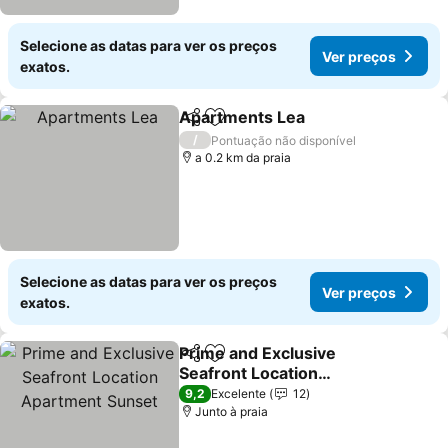
Selecione as datas para ver os preços
Ver preços
exatos.
Apartments Lea
Partilhar
Adicionar aos favoritos
/
Pontuação não disponível
a 0.2 km da praia
Selecione as datas para ver os preços
Ver preços
exatos.
Prime and Exclusive
Partilhar
Adicionar aos favoritos
Seafront Location
Apartment Sunset
9,2
Excelente
12
Junto à praia