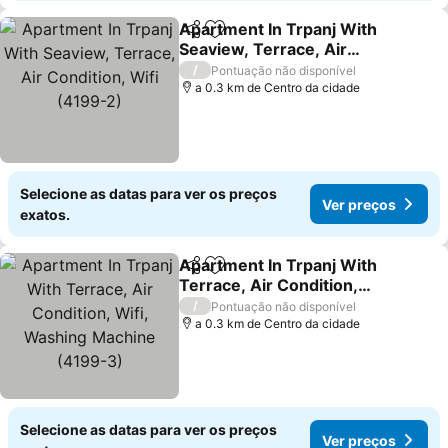
Apartment In Trpanj With
Partilhar
Adicionar aos favoritos
Seaview, Terrace, Air
Condition, Wifi (4199-2)
/
Pontuação não disponível
a 0.3 km de Centro da cidade
Selecione as datas para ver os preços
Ver preços
exatos.
Apartment In Trpanj With
Partilhar
Adicionar aos favoritos
Terrace, Air Condition,
Wifi, Washing Machine
/
Pontuação não disponível
(4199-3)
a 0.3 km de Centro da cidade
Selecione as datas para ver os preços
Ver preços