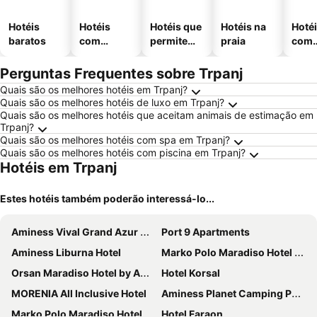
Hotéis
Hotéis
Hotéis que
Hotéis na
Hoté
baratos
com
permitem
praia
com
piscinas
animais
esta
ment
Perguntas Frequentes sobre Trpanj
Quais são os melhores hotéis em Trpanj?
Quais são os melhores hotéis de luxo em Trpanj?
Quais são os melhores hotéis que aceitam animais de estimação em
Trpanj?
Quais são os melhores hotéis com spa em Trpanj?
Quais são os melhores hotéis com piscina em Trpanj?
Hotéis em Trpanj
Estes hotéis também poderão interessá-lo...
Aminess Vival Grand Azur Hotel
Port 9 Apartments
Aminess Liburna Hotel
Marko Polo Maradiso Hotel by Aminess
Orsan Maradiso Hotel by Aminess
Hotel Korsal
MORENIA All Inclusive Hotel
Aminess Planet Camping Port9 Holiday Homes
Marko Polo Maradiso Hotel by Aminess
Hotel Faraon