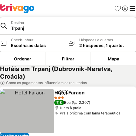
Favoritos
Iniciar
Me
Destino
Trpanj
Check-in/out
Hóspedes e quartos
Escolha as datas
2 hóspedes, 1 quarto.
Ordenar
Filtrar
Mapa
Hotéis em Trpanj (Dubrovnik-Neretva,
Croácia)
Como os pagamentos influenciam os resultados
Hotel Faraon
Partilhar
Adicionar aos favoritos
3 Estrelas
7,8
Boa
2.307
Junto à praia
Praia próxima com lama terapêutica
Escolha popular