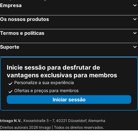
Empresa
Zagreb, Zagreb Hotéis
Zadar, Zadar Hotéis
Nin, Zadar Hotéis
Šibenik, Sibenik-Knin Hotéis
Os nossos produtos
Hvar, Split-Dalmatia Hotéis
Poreč, Istria Hotéis
Termos e políticas
Bol, Split-Dalmatia Hotéis
Suporte
Inicie sessão para desfrutar de
vantagens exclusivas para membros
Personalize a sua experiência
Ofertas e preços para membros
Iniciar sessão
trivago N.V.
, Kesselstraße 5 – 7, 40221 Düsseldorf, Alemanha
Direitos autorais 2026 trivago | Todos os direitos reservados.