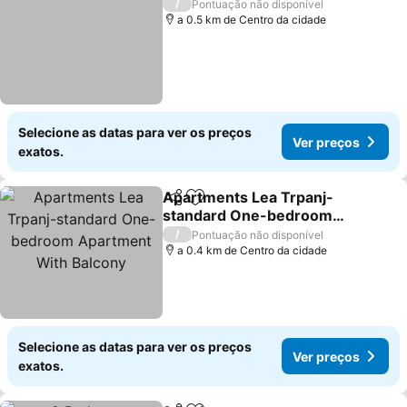
/
Pontuação não disponível
a 0.5 km de Centro da cidade
Selecione as datas para ver os preços
Ver preços
exatos.
Apartments Lea Trpanj-
Partilhar
Adicionar aos favoritos
standard One-bedroom
Apartment With Balcony
/
Pontuação não disponível
a 0.4 km de Centro da cidade
Selecione as datas para ver os preços
Ver preços
exatos.