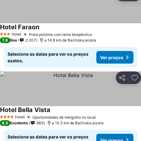
Hotel Faraon
Hotel
Praia próxima com lama terapêutica
3 Estrelas
7,8
Boa
2.307
a 14.8 km de Baćinska jezera
Selecione as datas para ver os preços
Ver preços
exatos.
Partilhar
Ad
Hotel Bella Vista
Hotel
Oportunidades de mergulho no local
4 Estrelas
8,5
Excelente
983
a 15.3 km de Baćinska jezera
Selecione as datas para ver os preços
Ver preços