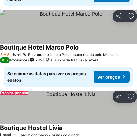
Partilhar
Ad
Boutique Hotel Marco Polo
Hotel
Restaurante Nicolo Polo recomendado pelo Michelin
3 Estrelas
9,5
Excelente
732
a 6.6 km de Baćinska jezera
Selecione as datas para ver os preços
Ver preços
exatos.
Escolha popular
Partilhar
Ad
Boutique Hostel Livia
Hostel
Jardim charmoso e vistas da cidade