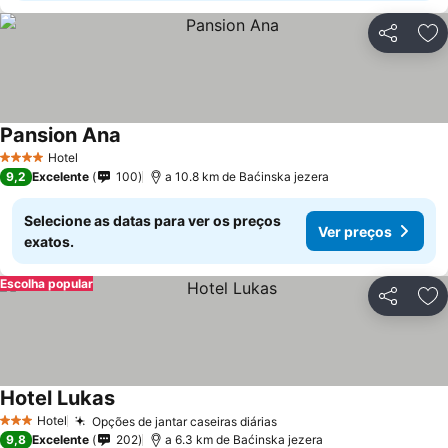
Partilhar
Ad
Pansion Ana
Hotel
4 Estrelas
9,2
Excelente
100
a 10.8 km de Baćinska jezera
Selecione as datas para ver os preços
Ver preços
exatos.
Escolha popular
Partilhar
Ad
Hotel Lukas
Hotel
Opções de jantar caseiras diárias
3 Estrelas
9,8
Excelente
202
a 6.3 km de Baćinska jezera