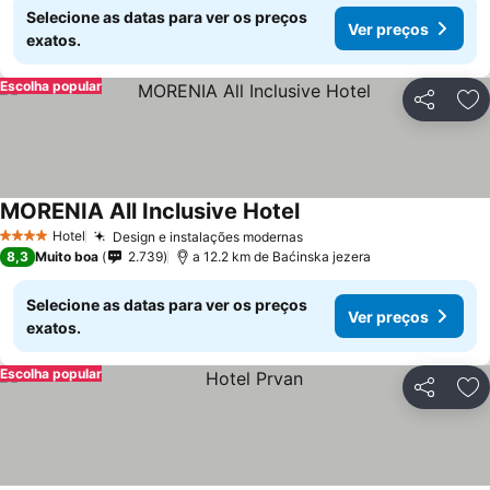
Selecione as datas para ver os preços
Ver preços
exatos.
Escolha popular
Partilhar
Ad
MORENIA All Inclusive Hotel
Hotel
Design e instalações modernas
4 Estrelas
8,3
Muito boa
2.739
a 12.2 km de Baćinska jezera
Selecione as datas para ver os preços
Ver preços
exatos.
Escolha popular
Partilhar
Ad