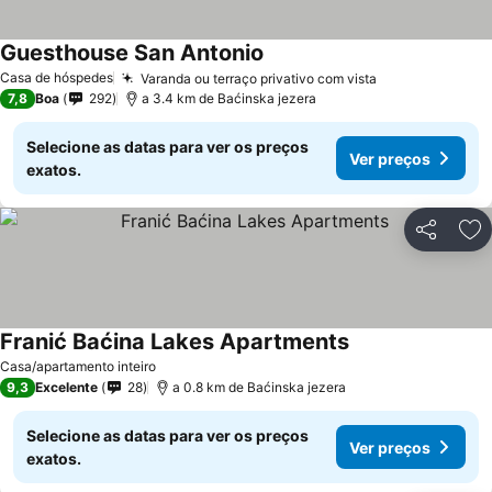
Guesthouse San Antonio
Casa de hóspedes
Varanda ou terraço privativo com vista
7,8
Boa
292
a 3.4 km de Baćinska jezera
Selecione as datas para ver os preços
Ver preços
exatos.
Partilhar
Ad
Franić Baćina Lakes Apartments
Casa/apartamento inteiro
9,3
Excelente
28
a 0.8 km de Baćinska jezera
Selecione as datas para ver os preços
Ver preços
exatos.