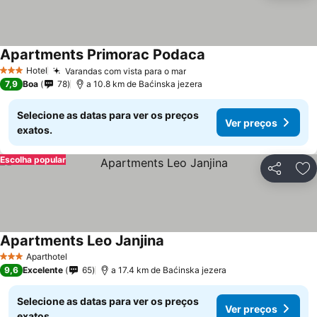
Apartments Primorac Podaca
Hotel
Varandas com vista para o mar
3 Estrelas
7,9
Boa
78
a 10.8 km de Baćinska jezera
Selecione as datas para ver os preços
Ver preços
exatos.
Escolha popular
Partilhar
Ad
Apartments Leo Janjina
Aparthotel
3 Estrelas
9,6
Excelente
65
a 17.4 km de Baćinska jezera
Selecione as datas para ver os preços
Ver preços
exatos.