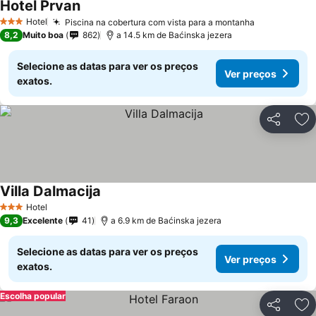
Hotel Prvan
Hotel
Piscina na cobertura com vista para a montanha
3 Estrelas
8,2
Muito boa
862
a 14.5 km de Baćinska jezera
Selecione as datas para ver os preços
Ver preços
exatos.
Partilhar
Ad
Villa Dalmacija
Hotel
3 Estrelas
9,3
Excelente
41
a 6.9 km de Baćinska jezera
Selecione as datas para ver os preços
Ver preços
exatos.
Escolha popular
Partilhar
Ad