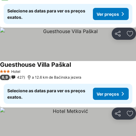
Selecione as datas para ver os preços
Ver preços
exatos.
Partilhar
Ad
Guesthouse Villa Paškal
Hotel
3 Estrelas
6,9
427
a 12.6 km de Baćinska jezera
Selecione as datas para ver os preços
Ver preços
exatos.
Partilhar
Ad