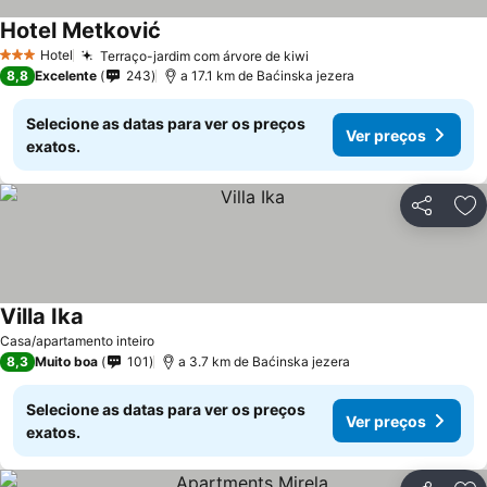
Hotel Metković
Hotel
Terraço-jardim com árvore de kiwi
3 Estrelas
8,8
Excelente
243
a 17.1 km de Baćinska jezera
Selecione as datas para ver os preços
Ver preços
exatos.
Partilhar
Ad
Villa Ika
Casa/apartamento inteiro
8,3
Muito boa
101
a 3.7 km de Baćinska jezera
Selecione as datas para ver os preços
Ver preços
exatos.