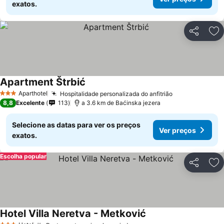
exatos.
Partilhar
Ad
Apartment Štrbić
Aparthotel
Hospitalidade personalizada do anfitrião
3 Estrelas
8,8
Excelente
113
a 3.6 km de Baćinska jezera
Selecione as datas para ver os preços
Ver preços
exatos.
Escolha popular
Partilhar
Ad
Hotel Villa Neretva - Metković