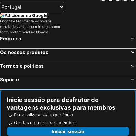
Jaz
Muralhas de Dubrovnik
Praia Kupari
Nacionalni park Krka
Adicionar no Google
Slovenska plaža
Aeroporto de Podgorica
Encontre facilmente os nossos
resultados: adicione o trivago como
Ploče iza Grada
Stari Grad Plain
fonte preferencial no Google.
Drobni pijesak
Croatia
Empresa
Porto da Cidade
Tivat Airport
Os nossos produtos
Durmitor
Pržno
Tucepi beach
Mostar International Airport
Termos e políticas
Port of Dubrovnik
Rožat
Suporte
Sanctuary of St Michael the Archangel
Počitelj
Mali Ston
Čajkovići
Mosteiro da Ordem dos Frades Menores Franciscanos
Port Cavtat
Inicie sessão para desfrutar de
vantagens exclusivas para membros
Stobrec
Ciovo
Personalize a sua experiência
Trogír Promenade
Cidade Romana de Trogir
Ofertas e preços para membros
Plavi Horizont
Nacionalni Park Durmitor
Iniciar sessão
Mogren Plaza
Rafailovići