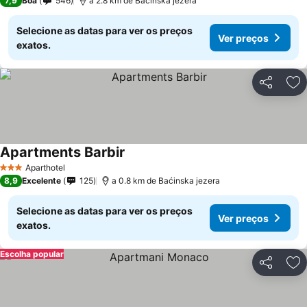
7,9
Boa
546
a 2.8 km de Baćinska jezera
Selecione as datas para ver os preços
Ver preços
exatos.
Partilhar
Ad
Apartments Barbir
Aparthotel
3 Estrelas
8,9
Excelente
125
a 0.8 km de Baćinska jezera
Selecione as datas para ver os preços
Ver preços
exatos.
Escolha popular
Partilhar
Ad