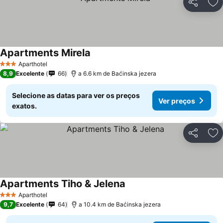
Partilhar
Ad
Apartments Mirela
Aparthotel
3 Estrelas
8,9
Excelente
66
a 6.6 km de Baćinska jezera
Selecione as datas para ver os preços
Ver preços
exatos.
Partilhar
Ad
Apartments Tiho & Jelena
Aparthotel
3 Estrelas
9,7
Excelente
64
a 10.4 km de Baćinska jezera