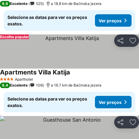
9,6
Excelente
525
a 18.8 km de Baćinska jezera
Selecione as datas para ver os preços
Ver preços
exatos.
Escolha popular
Partilhar
Ad
Apartments Villa Katija
Aparthotel
4 Estrelas
9,4
Excelente
106
a 16.7 km de Baćinska jezera
Selecione as datas para ver os preços
Ver preços
exatos.
Partilhar
Ad