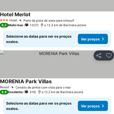
Hotel Merlot
Hotel
Perto da praia de areia para kitesurf
3 Estrelas
8,2
Muito boa
1.027
a 13.3 km de Baćinska jezera
Selecione as datas para ver os preços
Ver preços
exatos.
Partilhar
Ad
MORENIA Park Villas
Resort
Cenário de pinhal com vista para o mar
8,9
Excelente
316
a 12.2 km de Baćinska jezera
Selecione as datas para ver os preços
Ver preços
exatos.