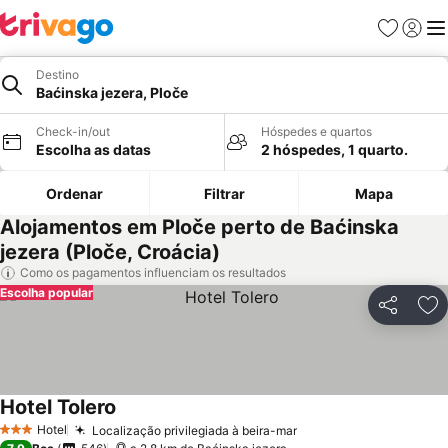
Favoritos
Iniciar
Me
Destino
Baćinska jezera, Ploče
Check-in/out
Hóspedes e quartos
Escolha as datas
2 hóspedes, 1 quarto.
Ordenar
Filtrar
Mapa
Alojamentos em Ploče perto de Baćinska
jezera (Ploče, Croácia)
Como os pagamentos influenciam os resultados
Escolha popular
Partilhar
Ad
Hotel Tolero
Hotel
Localização privilegiada à beira-mar
3 Estrelas