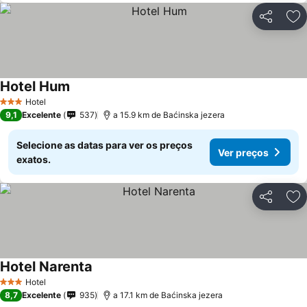
Partilhar
Ad
Hotel Hum
Hotel
3 Estrelas
9,1
Excelente
537
a 15.9 km de Baćinska jezera
Selecione as datas para ver os preços
Ver preços
exatos.
Partilhar
Ad
Hotel Narenta
Hotel
3 Estrelas
8,7
Excelente
935
a 17.1 km de Baćinska jezera