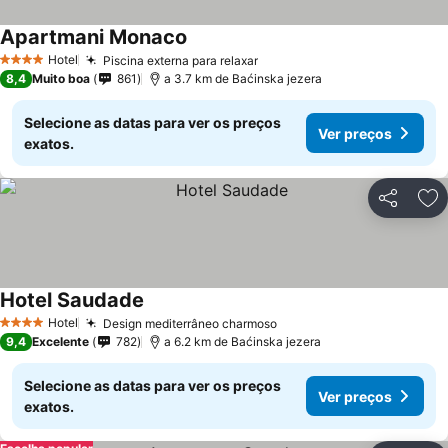
Apartmani Monaco
Hotel
Piscina externa para relaxar
4 Estrelas
8,4
Muito boa
861
a 3.7 km de Baćinska jezera
Selecione as datas para ver os preços
Ver preços
exatos.
Partilhar
Ad
Hotel Saudade
Hotel
Design mediterrâneo charmoso
4 Estrelas
9,4
Excelente
782
a 6.2 km de Baćinska jezera
Selecione as datas para ver os preços
Ver preços
exatos.