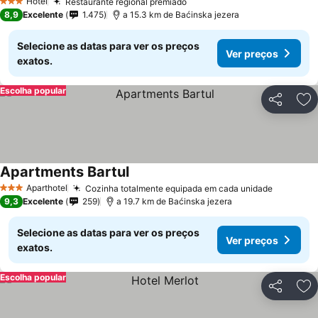
Hotel
Restaurante regional premiado
3 Estrelas
8,9
Excelente
1.475
a 15.3 km de Baćinska jezera
Selecione as datas para ver os preços
Ver preços
exatos.
Escolha popular
Partilhar
Ad
Apartments Bartul
Aparthotel
Cozinha totalmente equipada em cada unidade
3 Estrelas
9,3
Excelente
259
a 19.7 km de Baćinska jezera
Selecione as datas para ver os preços
Ver preços
exatos.
Escolha popular
Partilhar
Ad