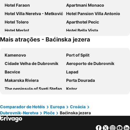
Hotel Faraon
Apartmani Monaco
Hotel Villa Neretva - Metković
Hotel Pansion Villa Antonio
Hotel Tolero
Aparthotel Pecic
Hotel Merlot
Hotel Bella Vista
Mais atrações - Baćinska jezera
Hotel Ivando
Hotel Narenta
Apartments Primorac Podaca
Adriatiq Laguna
Kamenovo
Port of Split
Cidade Velha de Dubrovnik
Aeroporto de Dubrovnik
Bacvice
Lapad
Makarska Riviera
Porta Dourada
The peninsula of Sveti Stefan
Kotor
Zlatni Rat
Porto de Hvar
Porta de Prata
Riva
Comparador de Hotéis
Europa
Croácia
Dubrovnik-Neretva
Ploče
Baćinska jezera
Palácio de Diocleciano
Portonuovo
Porto Montenegro
Monastery Ostrog
Facebook
Twitter
Insta
Yo