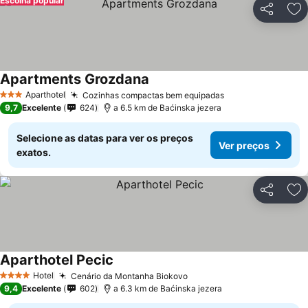
Escolha popular
Partilhar
Ad
Apartments Grozdana
Aparthotel
Cozinhas compactas bem equipadas
3 Estrelas
9,7
Excelente
624
a 6.5 km de Baćinska jezera
Selecione as datas para ver os preços
Ver preços
exatos.
Partilhar
Ad
Aparthotel Pecic
Hotel
Cenário da Montanha Biokovo
4 Estrelas
9,4
Excelente
602
a 6.3 km de Baćinska jezera