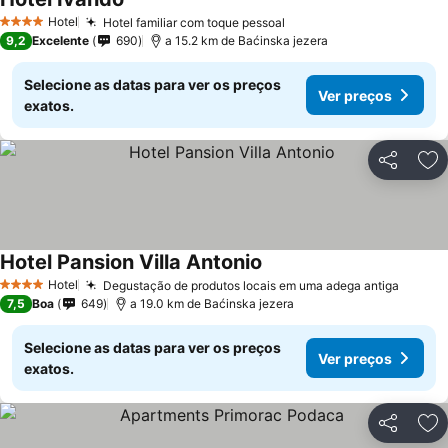
Hotel
Hotel familiar com toque pessoal
4 Estrelas
9,2
Excelente
690
a 15.2 km de Baćinska jezera
Selecione as datas para ver os preços
Ver preços
exatos.
Partilhar
Ad
Hotel Pansion Villa Antonio
Hotel
Degustação de produtos locais em uma adega antiga
4 Estrelas
7,5
Boa
649
a 19.0 km de Baćinska jezera
Selecione as datas para ver os preços
Ver preços
exatos.
Partilhar
Ad