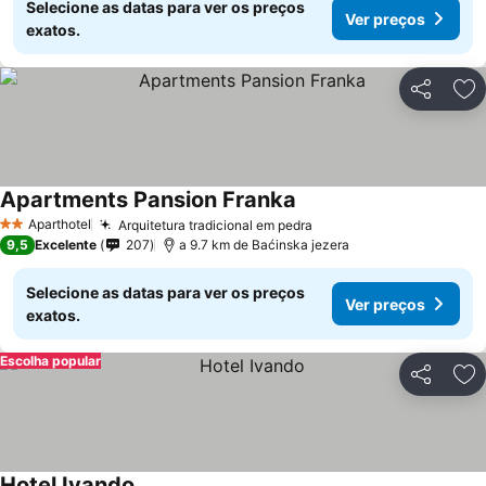
Selecione as datas para ver os preços
Ver preços
exatos.
Partilhar
Ad
Apartments Pansion Franka
Aparthotel
Arquitetura tradicional em pedra
2 Estrelas
9,5
Excelente
207
a 9.7 km de Baćinska jezera
Selecione as datas para ver os preços
Ver preços
exatos.
Escolha popular
Partilhar
Ad
Hotel Ivando