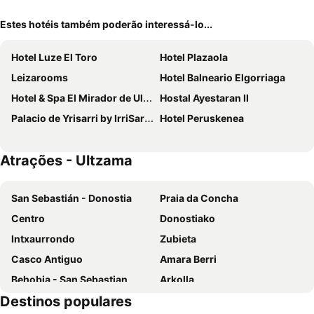
Estes hotéis também poderão interessá-lo...
Hotel Luze El Toro
Hotel Plazaola
Leizarooms
Hotel Balneario Elgorriaga
Hotel & Spa El Mirador de Ulzama
Hostal Ayestaran II
Palacio de Yrisarri by IrriSarri Land
Hotel Peruskenea
Atrações - Ultzama
San Sebastián - Donostia
Praia da Concha
Centro
Donostiako
Intxaurrondo
Zubieta
Casco Antiguo
Amara Berri
Behobia - San Sebastian
Arkolla
Destinos populares
Hondarribia
Isla de Santa Clara