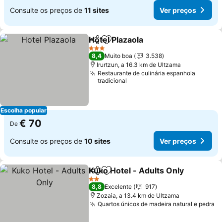
Consulte os preços de
11 sites
Ver preços
Hotel Plazaola
Partilhar
Adicionar aos favoritos
Ver preços
3 Estrelas
8,4
Muito boa
3.538
Irurtzun, a 16.3 km de Ultzama
Restaurante de culinária espanhola
tradicional
Escolha popular
€ 70
De
Consulte os preços de
10 sites
Ver preços
Kuko Hotel - Adults Only
Partilhar
Adicionar aos favoritos
V
2 Estrelas
8,8
Excelente
917
Zozaia, a 13.4 km de Ultzama
Quartos únicos de madeira natural e pedra
V