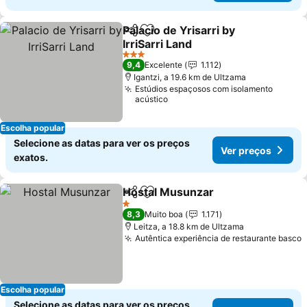
Palacio de Yrisarri by
Partilhar
Adicionar aos favoritos
IrriSarri Land
Ver preços
3 Estrelas
9,4
Excelente
1.112
Igantzi, a 19.6 km de Ultzama
Estúdios espaçosos com isolamento
acústico
Escolha popular
Selecione as datas para ver os preços
Ver preços
exatos.
Hostal Musunzar
Partilhar
Adicionar aos favoritos
Ver preç
1 Estrelas
8,3
Muito boa
1.171
Leitza, a 18.8 km de Ultzama
Autêntica experiência de restaurante basco
V
Escolha popular
Selecione as datas para ver os preços