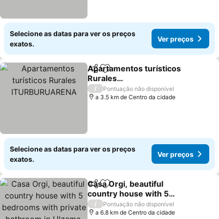
Selecione as datas para ver os preços
Ver preços
exatos.
Apartamentos turísticos
Partilhar
Adicionar aos favoritos
Rurales
ITURBURUARENA
Ver preços
/
Pontuação não disponível
a 3.5 km de Centro da cidade
Selecione as datas para ver os preços
Ver preços
exatos.
Casa Orgi, beautiful
Partilhar
Adicionar aos favoritos
country house with 5
bedrooms with private
Ver preços
/
Pontuação não disponível
bathroom in Ulzama.
a 6.8 km de Centro da cidade