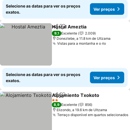
Selecione as datas para ver os preços
Ver preços
exatos.
Hostal Ameztia
Partilhar
Adicionar aos favoritos
Ver preços
9,1
Excelente
2.009
Doneztebe, a 11.8 km de Ultzama
Vistas para a montanha e o rio
Ver preços
Selecione as datas para ver os preços
Ver preços
exatos.
Alojamiento Txokoto
Partilhar
Adicionar aos favoritos
Ver p
2 Estrelas
8,9
Excelente
856
Elizondo, a 19.6 km de Ultzama
Terraço disponível em quartos selecionados