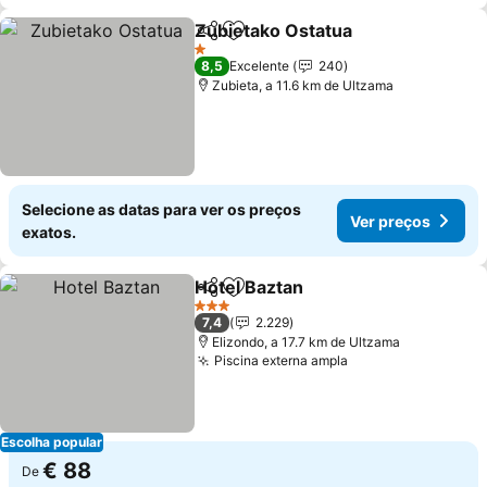
Zubietako Ostatua
Partilhar
Adicionar aos favoritos
Ver pre
1 Estrelas
8,5
Excelente
240
Zubieta, a 11.6 km de Ultzama
Selecione as datas para ver os preços
Ver preços
exatos.
Hotel Baztan
Partilhar
Adicionar aos favoritos
Ver preços
3 Estrelas
7,4
2.229
Elizondo, a 17.7 km de Ultzama
Piscina externa ampla
Ver preços
Escolha popular
€ 88
De