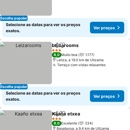
Escolha popular
Selecione as datas para ver os preços
Ver preços
exatos.
Leizarooms
Partilhar
Adicionar aos favoritos
Ver preços
3 Estrelas
8,0
Muito boa
1.177
Leitza, a 19.0 km de Ultzama
Terraço com vistas relaxantes
Ver preços
Escolha popular
Selecione as datas para ver os preços
Ver preços
exatos.
Kaaño etxea
Partilhar
Adicionar aos favoritos
Ver preços
3 Estrelas
9,0
Excelente
234
Basaburua, a 9.4 km de Ultzama