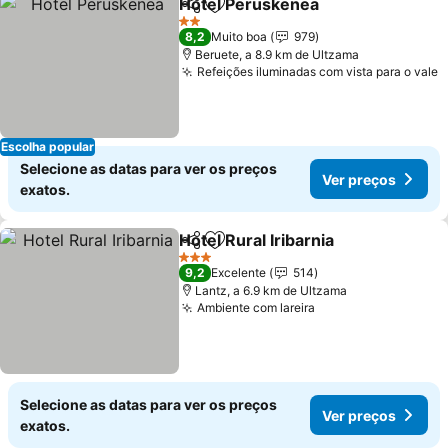
Hotel Peruskenea
Partilhar
Adicionar aos favoritos
Ver preç
2 Estrelas
8,2
Muito boa
979
Beruete, a 8.9 km de Ultzama
Refeições iluminadas com vista para o vale
V
Escolha popular
Selecione as datas para ver os preços
Ver preços
exatos.
Hotel Rural Iribarnia
Partilhar
Adicionar aos favoritos
Ver pr
3 Estrelas
9,2
Excelente
514
Lantz, a 6.9 km de Ultzama
Ambiente com lareira
Ver preços
Selecione as datas para ver os preços
Ver preços
exatos.