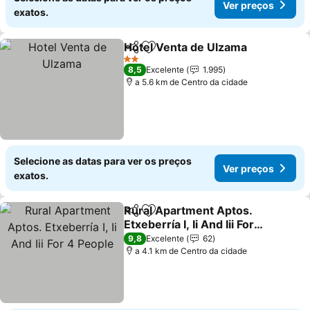
Ver preços
exatos.
Hotel Venta de Ulzama
Partilhar
Adicionar aos favoritos
Ver
2 Estrelas
8,5
Excelente
1.995
a 5.6 km de Centro da cidade
Selecione as datas para ver os preços
Ver preços
exatos.
Rural Apartment Aptos.
Partilhar
Adicionar aos favoritos
Etxeberría I, Ii And Iii For 4
People
Ver preços
9,8
Excelente
62
a 4.1 km de Centro da cidade