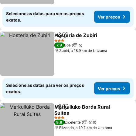
Selecione as datas para ver os preços
Ver preços
exatos.
Hosteria de Zubiri
Partilhar
Adicionar aos favoritos
Ver pre
3 Estrelas
7,9
Boa
5
Zubiri, a 18.9 km de Ultzama
Selecione as datas para ver os preços
Ver preços
exatos.
Markulluko Borda Rural
Partilhar
Adicionar aos favoritos
Suites
Ver preços
3 Estrelas
9,8
Excelente
519
Elizondo, a 19.7 km de Ultzama