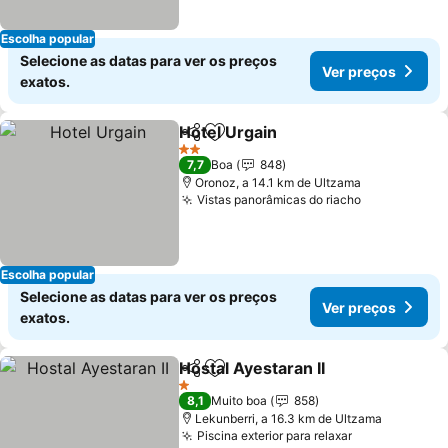
Escolha popular
Selecione as datas para ver os preços
Ver preços
exatos.
Hotel Urgain
Partilhar
Adicionar aos favoritos
Ver preços
2 Estrelas
7,7
Boa
848
Oronoz, a 14.1 km de Ultzama
Vistas panorâmicas do riacho
Ver preços
Escolha popular
Selecione as datas para ver os preços
Ver preços
exatos.
Hostal Ayestaran II
Partilhar
Adicionar aos favoritos
Ver pre
1 Estrelas
8,1
Muito boa
858
Lekunberri, a 16.3 km de Ultzama
Piscina exterior para relaxar
Ver preços