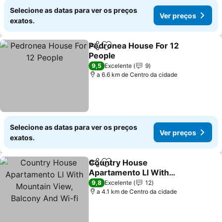
Selecione as datas para ver os preços
Ver preços
exatos.
Pedronea House For 12
Partilhar
Adicionar aos favoritos
People
Ver preços
9,5
Excelente
9
a 6.6 km de Centro da cidade
Selecione as datas para ver os preços
Ver preços
exatos.
Country House
Partilhar
Adicionar aos favoritos
Apartamento Ll With
Mountain View, Balcony
Ver preços
9,8
Excelente
12
And Wi-fi
a 4.1 km de Centro da cidade