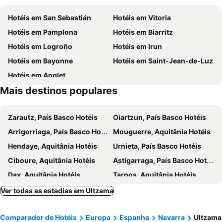
Gare Saint Jean de Luz-Ciboure
Ondarreta
Hotéis em San Sebastián
Hotéis em Vitoria
Antilla
Museo de Navarra
Hotéis em Pamplona
Hotéis em Biarritz
Estación de autobuses
Yamaguchi
Hotéis em Logroño
Hotéis em Irun
Milagrosa
Puntalea
Hotéis em Bayonne
Hotéis em Saint-Jean-de-Luz
Bosque de Orgi
Casco histórico
Hotéis em Anglet
Señorío de Bértiz
Carnaval en Leitza
Mais destinos populares
Puente de la Rabia
Ezcaba
La Chantrea
Jorge
Zarautz, País Basco Hotéis
Oiartzun, País Basco Hotéis
Rochapea
Museo de Roncesvalles
Arrigorriaga, País Basco Hotéis
Mouguerre, Aquitânia Hotéis
Egia
Tres Reyes
Hendaye, Aquitânia Hotéis
Urnieta, País Basco Hotéis
Ayuntamiento
Fête du Thon
Ciboure, Aquitânia Hotéis
Astigarraga, País Basco Hotéis
Ciudadela y Vuelta del Castillo
Akartegi
Dax, Aquitânia Hotéis
Tarnos, Aquitânia Hotéis
Oñati, País Basco Hotéis
Lasarte, País Basco Hotéis
Ver todas as estadias em Ultzama
Bidart, Aquitânia Hotéis
Urrugne, Aquitânia Hotéis
Comparador de Hotéis
Europa
Espanha
Navarra
Ultzama
Hondarribia, País Basco Hotéis
Noain, Navarra Hotéis