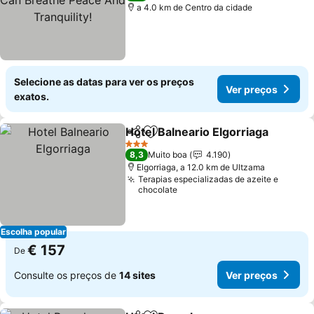
a 4.0 km de Centro da cidade
Selecione as datas para ver os preços
Ver preços
exatos.
Hotel Balneario Elgorriaga
Partilhar
Adicionar aos favoritos
3 Estrelas
8,3
Muito boa
4.190
Elgorriaga, a 12.0 km de Ultzama
Terapias especializadas de azeite e
chocolate
Escolha popular
€ 157
De
Consulte os preços de
14 sites
Ver preços