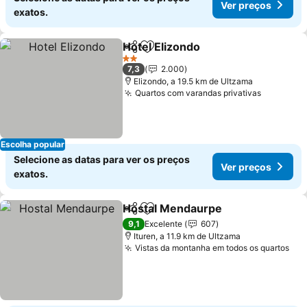
Ver preços
exatos.
Hotel Elizondo
Partilhar
Adicionar aos favoritos
Ver preços
2 Estrelas
7,3
2.000
Elizondo, a 19.5 km de Ultzama
Quartos com varandas privativas
Ver preç
Escolha popular
Selecione as datas para ver os preços
Ver preços
exatos.
Hostal Mendaurpe
Partilhar
Adicionar aos favoritos
Ver pre
9,1
Excelente
607
Ituren, a 11.9 km de Ultzama
Vistas da montanha em todos os quartos
Ver