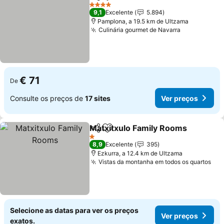
Partilhar
Adicionar aos favoritos
Ver pre
4 Estrelas
9,1
Excelente
5.894
Pamplona, a 19.5 km de Ultzama
Culinária gourmet de Navarra
Ver preços
€ 71
De
Consulte os preços de
17 sites
Ver preços
Matxitxulo Family Rooms
Partilhar
Adicionar aos favoritos
V
1 Estrelas
8,9
Excelente
395
Ezkurra, a 12.4 km de Ultzama
Vistas da montanha em todos os quartos
Ver
Selecione as datas para ver os preços
Ver preços
exatos.