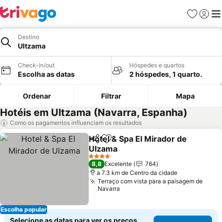
Favoritos
Iniciar
Me
Destino
Ultzama
Check-in/out
Hóspedes e quartos
Escolha as datas
2 hóspedes, 1 quarto.
Ordenar
Filtrar
Mapa
Hotéis em Ultzama (Navarra, Espanha)
Como os pagamentos influenciam os resultados
Hotel & Spa El Mirador de
Partilhar
Adicionar aos favoritos
Ulzama
Ver preços
4 Estrelas
8,8
Excelente
764
a 7.3 km de Centro da cidade
Terraço com vista para a paisagem de
Navarra
Escolha popular
Selecione as datas para ver os preços