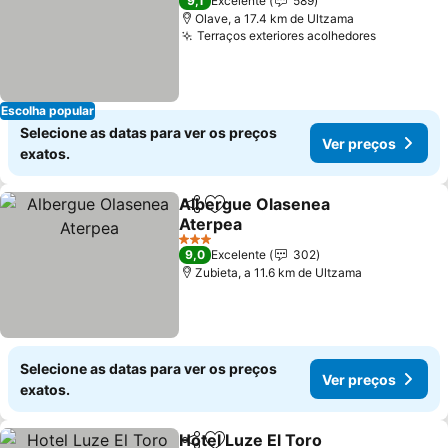
9,1
Excelente
589
Olave, a 17.4 km de Ultzama
Terraços exteriores acolhedores
Ver preç
Escolha popular
Selecione as datas para ver os preços
Ver preços
exatos.
Albergue Olasenea
Partilhar
Adicionar aos favoritos
Aterpea
Ver preços
3 Estrelas
9,0
Excelente
302
Zubieta, a 11.6 km de Ultzama
Selecione as datas para ver os preços
Ver preços
exatos.
Hotel Luze El Toro