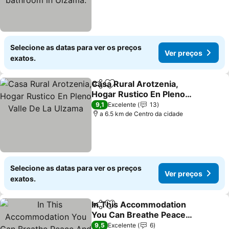
Selecione as datas para ver os preços
Ver preços
exatos.
Casa Rural Arotzenia,
Partilhar
Adicionar aos favoritos
Hogar Rustico En Pleno
Valle De La Ulzama
Ver preços
9,1
Excelente
13
a 6.5 km de Centro da cidade
Selecione as datas para ver os preços
Ver preços
exatos.
In This Accommodation
Partilhar
Adicionar aos favoritos
You Can Breathe Peace
And Tranquility!
Ver preços
9,5
Excelente
6