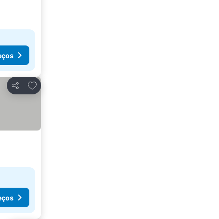
eços
Adicionar aos favoritos
Partilhar
eços