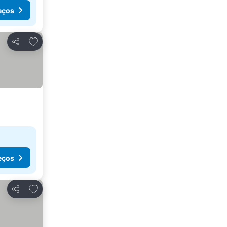
eços
Adicionar aos favoritos
Partilhar
eços
Adicionar aos favoritos
Partilhar