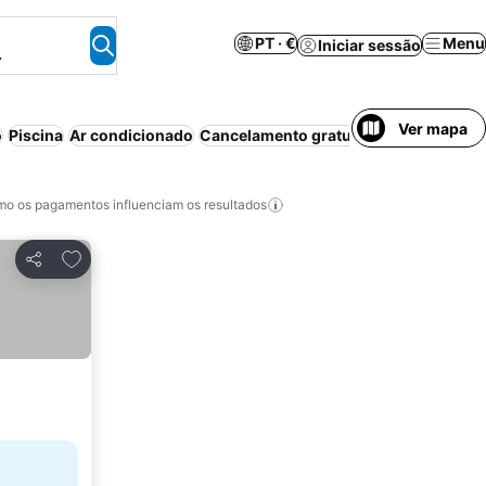
PT · €
Menu
Iniciar sessão
.
Ver mapa
o
Piscina
Ar condicionado
Cancelamento gratuito
Aparthotel
Wi-
o os pagamentos influenciam os resultados
Adicionar aos favoritos
Partilhar