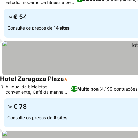
Estúdio moderno de fitness e bem-
Ver preços
estar
€ 54
De
Consulte os preços de
14 sites
Hotel Zaragoza Plaza
1 Estrelas
Ver preços
Aluguel de bicicletas
Muito boa
(4.199 pontuações
8,0
conveniente, Café da manhã
Ver preços
buffet diário
€ 78
De
Consulte os preços de
6 sites