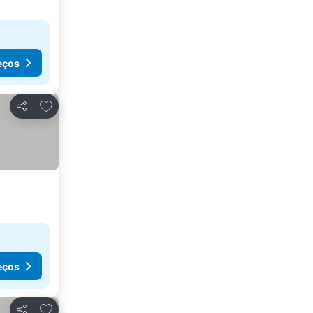
eços
Adicionar aos favoritos
Partilhar
eços
Adicionar aos favoritos