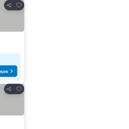
Adicionar aos favoritos
Partilhar
eços
Adicionar aos favoritos
Partilhar