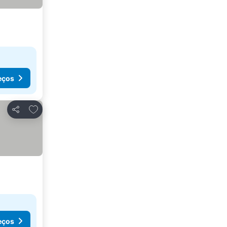
eços
Adicionar aos favoritos
Partilhar
eços