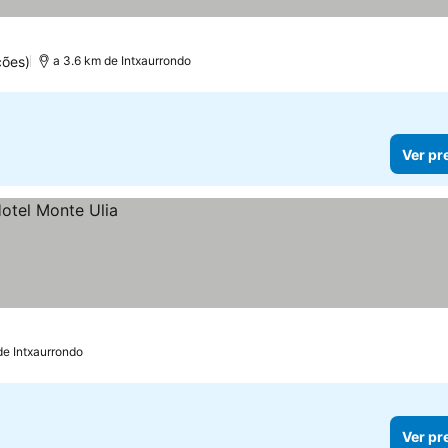
ções)
a 3.6 km de Intxaurrondo
Ver pr
de Intxaurrondo
Ver pr