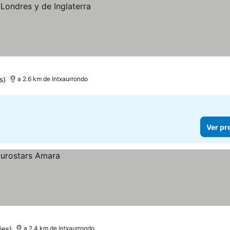
s)
a 2.6 km de Intxaurrondo
Ver pr
ões)
a 2.4 km de Intxaurrondo