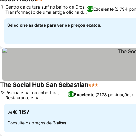
2 Estrelas
Ver preços
Centro da cultura surf no bairro de Gros,
Excelente
(2.794 po
9,0
Transformação de uma antiga oficina de
Ver preços
carros
Selecione as datas para ver os preços exatos.
The Social Hub San Sebastian
3 Estrelas
Ver preços
Piscina e bar na cobertura,
Excelente
(7.178 pontuações)
8,8
Restaurante e bar
Ver preços
mediterrâneo
€ 167
De
Consulte os preços de
3 sites