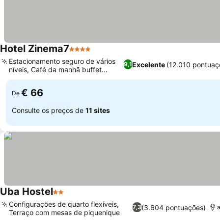
Hotel Zinema7
4 Estrelas
Ver preços
Estacionamento seguro de vários
Excelente
(12.010 pontuaç
9,1
níveis, Café da manhã buffet
Ver preços
gourmet
€ 66
De
Consulte os preços de
11 sites
Uba Hostel
2 Estrelas
Ver preços
Configurações de quarto flexíveis,
(3.604 pontuações)
7,3
a
Terraço com mesas de piquenique