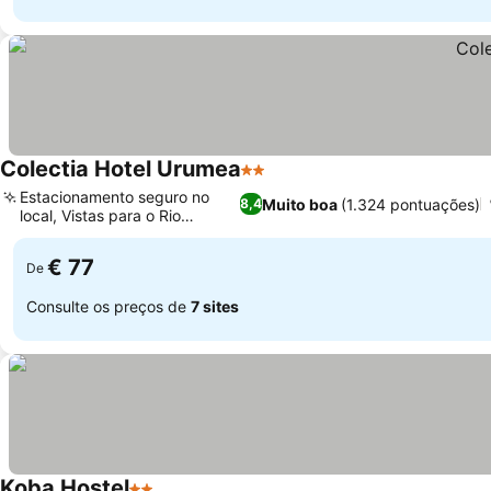
Colectia Hotel Urumea
2 Estrelas
Ver preços
Estacionamento seguro no
Muito boa
(1.324 pontuações)
8,4
local, Vistas para o Rio
Ver preços
Urumea
€ 77
De
Consulte os preços de
7 sites
Koba Hostel