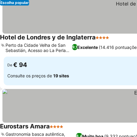
Escolha popular
Hotel de Londres y de Inglaterra
4 Estrelas
Ver preços
Perto da Cidade Velha de San
Excelente
(14.416 pontuaçõe
9,1
Sebastián, Acesso ao La Perla
Ver preços
Spa
€ 94
De
Consulte os preços de
19 sites
Eurostars Amara
4 Estrelas
Ver preços
Gastronomia basca autêntica,
Muito boa
(9.332 pontuaç
8,4