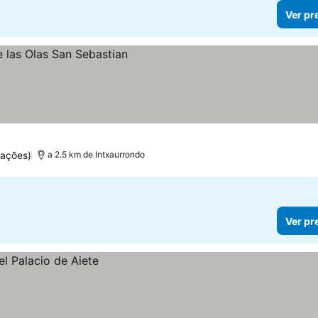
Ver pr
uações)
a 2.5 km de Intxaurrondo
Ver pr