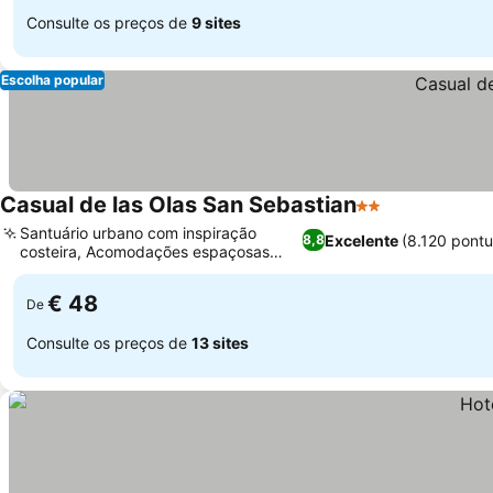
Consulte os preços de
9 sites
Escolha popular
Casual de las Olas San Sebastian
2 Estrelas
Ver preços
Santuário urbano com inspiração
Excelente
(8.120 pont
8,8
costeira, Acomodações espaçosas
Ver preços
para famílias
€ 48
De
Consulte os preços de
13 sites