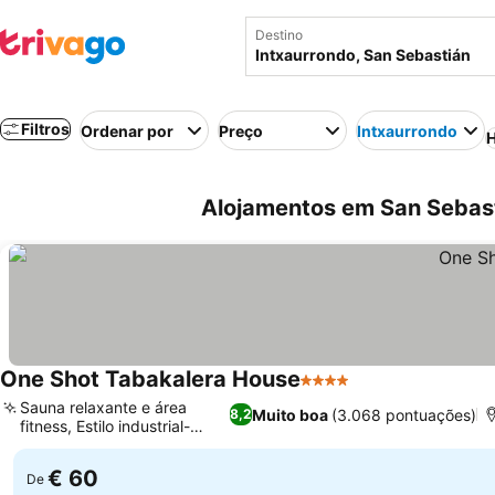
Destino
Filtros
Ordenar por
Preço
Intxaurrondo
H
Alojamentos em San Sebast
One Shot Tabakalera House
4 Estrelas
Ver preços
Sauna relaxante e área
Muito boa
(3.068 pontuações)
8,2
fitness, Estilo industrial-
Ver preços
chique
€ 60
De