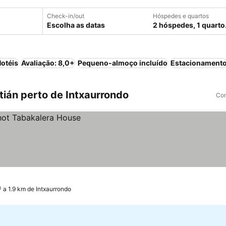
Check-in/out
Hóspedes e quartos
Escolha as datas
2 hóspedes, 1 quarto
otéis
Avaliação: 8,0+
Pequeno-almoço incluído
Estacionament
ián perto de Intxaurrondo
Com
a 1.9 km de Intxaurrondo