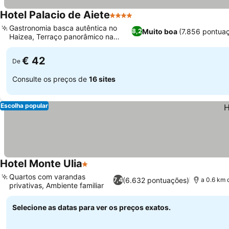
Hotel Palacio de Aiete
4 Estrelas
Ver preços
Gastronomia basca autêntica no
Muito boa
(7.856 pontua
8,2
Haizea, Terraço panorâmico na
Ver preços
cobertura
€ 42
De
Consulte os preços de
16 sites
Escolha popular
Hotel Monte Ulia
1 Estrelas
Ver preços
Quartos com varandas
(6.632 pontuações)
7,4
a 0.6 km 
privativas, Ambiente familiar
Ver preços
Selecione as datas para ver os preços exatos.