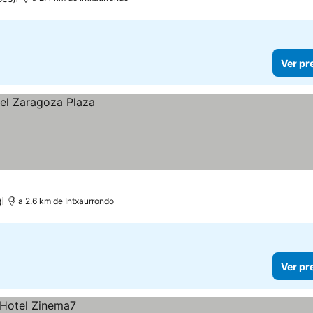
Ver pr
)
a 2.6 km de Intxaurrondo
Ver pr