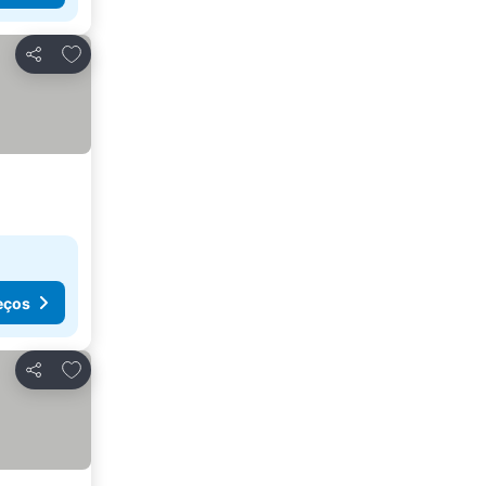
Adicionar aos favoritos
Partilhar
eços
Adicionar aos favoritos
Partilhar