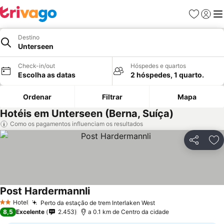
Favoritos
Iniciar
Me
Destino
Unterseen
Check-in/out
Hóspedes e quartos
Escolha as datas
2 hóspedes, 1 quarto.
Ordenar
Filtrar
Mapa
Hotéis em Unterseen (Berna, Suíça)
Como os pagamentos influenciam os resultados
Partilhar
Ad
Post Hardermannli
Hotel
Perto da estação de trem Interlaken West
2 Estrelas
8,5
Excelente
2.453
a 0.1 km de Centro da cidade