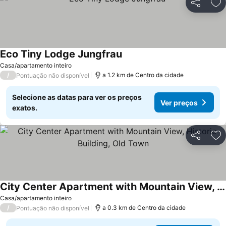
Partilhar
Ad
Eco Tiny Lodge Jungfrau
Casa/apartamento inteiro
/
a 1.2 km de Centro da cidade
Pontuação não disponível
Selecione as datas para ver os preços
Ver preços
exatos.
Partilhar
Ad
City Center Apartment with Mountain View, Historic Building, Old Town
Casa/apartamento inteiro
/
a 0.3 km de Centro da cidade
Pontuação não disponível