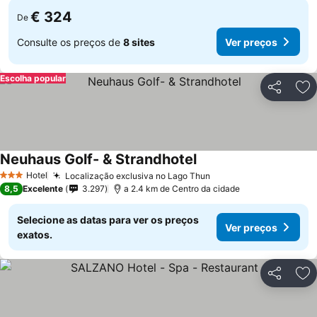
€ 324
De
Consulte os preços de
8 sites
Ver preços
Escolha popular
Partilhar
Ad
Neuhaus Golf- & Strandhotel
Hotel
Localização exclusiva no Lago Thun
3 Estrelas
8,5
Excelente
3.297
a 2.4 km de Centro da cidade
Selecione as datas para ver os preços
Ver preços
exatos.
Partilhar
Ad