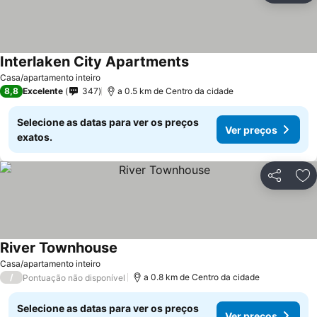
Interlaken City Apartments
Casa/apartamento inteiro
8,8
Excelente
347
a 0.5 km de Centro da cidade
Selecione as datas para ver os preços
Ver preços
exatos.
Partilhar
Ad
River Townhouse
Casa/apartamento inteiro
/
a 0.8 km de Centro da cidade
Pontuação não disponível
Selecione as datas para ver os preços
Ver preços