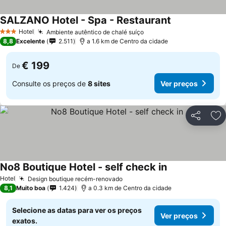
SALZANO Hotel - Spa - Restaurant
Hotel
Ambiente autêntico de chalé suíço
3 Estrelas
8,8
Excelente
2.511
a 1.6 km de Centro da cidade
€ 199
De
Consulte os preços de
8 sites
Ver preços
Partilhar
Ad
No8 Boutique Hotel - self check in
Hotel
Design boutique recém-renovado
8,1
Muito boa
1.424
a 0.3 km de Centro da cidade
Selecione as datas para ver os preços
Ver preços
exatos.