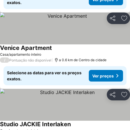
exatos.
Partilhar
Ad
Venice Apartment
Casa/apartamento inteiro
/
a 0.6 km de Centro da cidade
Pontuação não disponível
Selecione as datas para ver os preços
Ver preços
exatos.
Partilhar
Ad
Studio JACKIE Interlaken