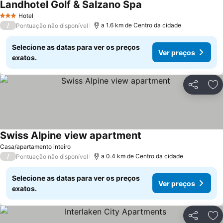
Landhotel Golf & Salzano Spa
Hotel
3 Estrelas
/
a 1.6 km de Centro da cidade
Pontuação não disponível
Selecione as datas para ver os preços
Ver preços
exatos.
Partilhar
Ad
Swiss Alpine view apartment
Casa/apartamento inteiro
/
a 0.4 km de Centro da cidade
Pontuação não disponível
Selecione as datas para ver os preços
Ver preços
exatos.
Partilhar
Ad