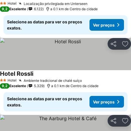
Hotel
Localização privilegiada em Unterseen
2 Estrelas
9,2
Excelente
6.122
a 0.1 km de Centro da cidade
Selecione as datas para ver os preços
Ver preços
exatos.
Partilhar
Ad
Hotel Rossli
Hotel
Ambiente tradicional de chalé suíço
2 Estrelas
9,2
Excelente
5.329
a 0.1 km de Centro da cidade
Selecione as datas para ver os preços
Ver preços
exatos.
Partilhar
Ad