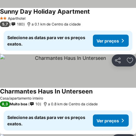
Sunny Day Holiday Apartment
Aparthotel
2 Estrelas
5,7
180
a 0.1 km de Centro da cidade
Selecione as datas para ver os preços
Ver preços
exatos.
Partilhar
Ad
Charmantes Haus In Unterseen
Casa/apartamento inteiro
8,3
Muito boa
10
a 0.8 km de Centro da cidade
Selecione as datas para ver os preços
Ver preços
exatos.