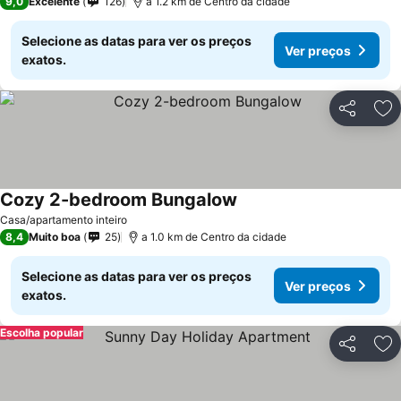
9,0
Excelente
126
a 1.2 km de Centro da cidade
Selecione as datas para ver os preços
Ver preços
exatos.
Partilhar
Ad
Cozy 2-bedroom Bungalow
Casa/apartamento inteiro
8,4
Muito boa
25
a 1.0 km de Centro da cidade
Selecione as datas para ver os preços
Ver preços
exatos.
Escolha popular
Partilhar
Ad