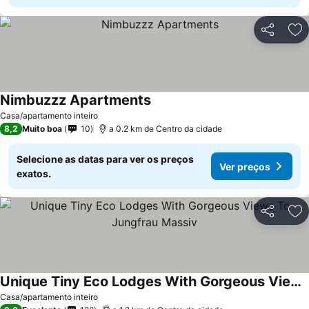
Partilhar
Ad
Nimbuzzz Apartments
Casa/apartamento inteiro
8,2
Muito boa
10
a 0.2 km de Centro da cidade
Selecione as datas para ver os preços
Ver preços
exatos.
Partilhar
Ad
Unique Tiny Eco Lodges With Gorgeous Views To Jungfrau Massiv
Casa/apartamento inteiro