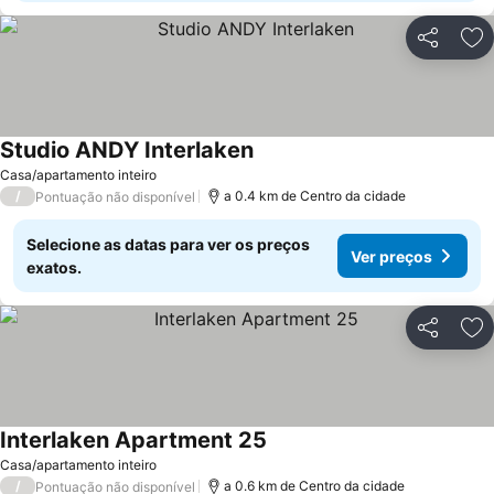
Partilhar
Ad
Studio ANDY Interlaken
Casa/apartamento inteiro
/
a 0.4 km de Centro da cidade
Pontuação não disponível
Selecione as datas para ver os preços
Ver preços
exatos.
Partilhar
Ad
Interlaken Apartment 25
Casa/apartamento inteiro
/
a 0.6 km de Centro da cidade
Pontuação não disponível