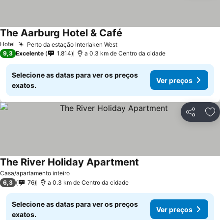
The Aarburg Hotel & Café
Hotel
Perto da estação Interlaken West
9,3
Excelente
1.814
a 0.3 km de Centro da cidade
Selecione as datas para ver os preços
Ver preços
exatos.
Partilhar
Ad
The River Holiday Apartment
Casa/apartamento inteiro
6,3
76
a 0.3 km de Centro da cidade
Selecione as datas para ver os preços
Ver preços
exatos.