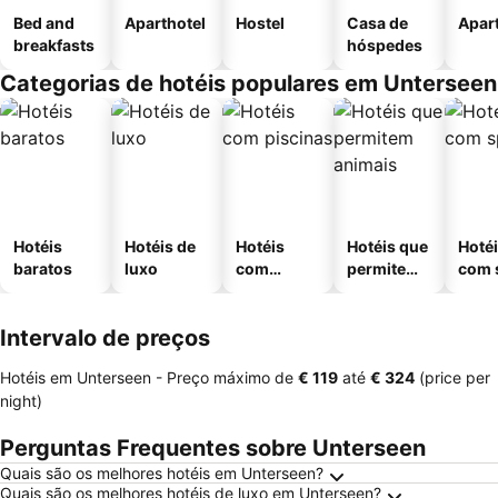
Bed and
Aparthotel
Hostel
Casa de
Apar
breakfasts
hóspedes
Categorias de hotéis populares em Unterseen
Hotéis
Hotéis de
Hotéis
Hotéis que
Hoté
baratos
luxo
com
permitem
com 
piscinas
animais
Intervalo de preços
Hotéis em Unterseen -
Preço máximo
de
‎€ 119
até
‎€ 324
(price per
night)
Perguntas Frequentes sobre Unterseen
Quais são os melhores hotéis em Unterseen?
Quais são os melhores hotéis de luxo em Unterseen?