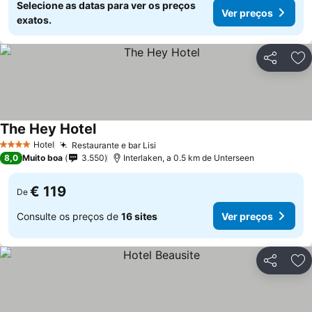
Selecione as datas para ver os preços
Ver preços
exatos.
Partilhar
Ad
The Hey Hotel
Hotel
Restaurante e bar Lisi
4 Estrelas
8,0
Muito boa
3.550
Interlaken, a 0.5 km de Unterseen
€ 119
De
Consulte os preços de
16 sites
Ver preços
Partilhar
Ad