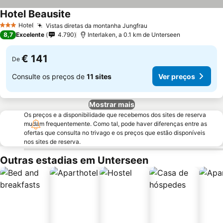
Hotel Beausite
Hotel
Vistas diretas da montanha Jungfrau
3 Estrelas
8,7
Excelente
4.790
Interlaken, a 0.1 km de Unterseen
€ 141
De
Consulte os preços de
11 sites
Ver preços
Mostrar mais
Os preços e a disponibilidade que recebemos dos sites de reserva
mudam frequentemente. Como tal, pode haver diferenças entre as
ofertas que consulta no trivago e os preços que estão disponíveis
nos sites de reserva.
Outras estadias em Unterseen