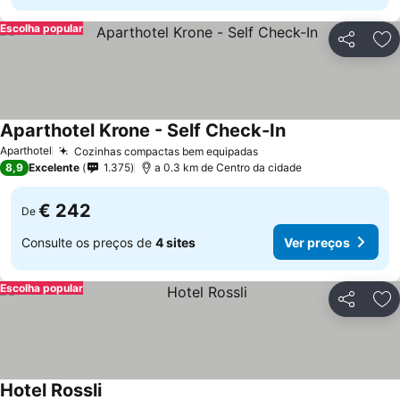
Escolha popular
Partilhar
Ad
Aparthotel Krone - Self Check-In
Aparthotel
Cozinhas compactas bem equipadas
8,9
Excelente
1.375
a 0.3 km de Centro da cidade
€ 242
De
Consulte os preços de
4 sites
Ver preços
Escolha popular
Partilhar
Ad
Hotel Rossli