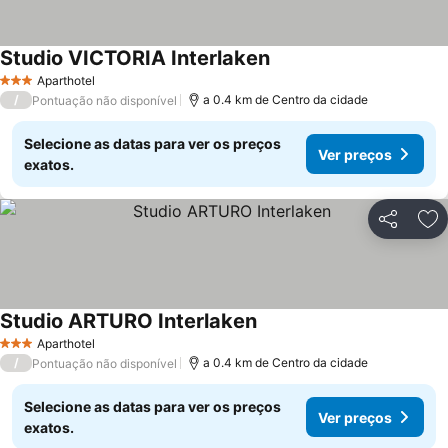
Studio VICTORIA Interlaken
Aparthotel
3 Estrelas
/
a 0.4 km de Centro da cidade
Pontuação não disponível
Selecione as datas para ver os preços
Ver preços
exatos.
Partilhar
Ad
Studio ARTURO Interlaken
Aparthotel
3 Estrelas
/
a 0.4 km de Centro da cidade
Pontuação não disponível
Selecione as datas para ver os preços
Ver preços
exatos.