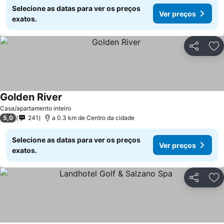
Selecione as datas para ver os preços
Ver preços
exatos.
Partilhar
Ad
Golden River
Casa/apartamento inteiro
5,0
241
a 0.3 km de Centro da cidade
Selecione as datas para ver os preços
Ver preços
exatos.
Partilhar
Ad