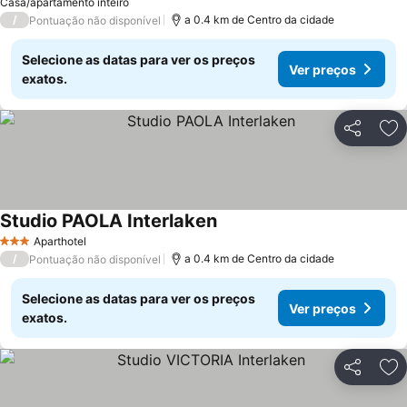
Casa/apartamento inteiro
/
a 0.4 km de Centro da cidade
Pontuação não disponível
Selecione as datas para ver os preços
Ver preços
exatos.
Partilhar
Ad
Studio PAOLA Interlaken
Aparthotel
3 Estrelas
/
a 0.4 km de Centro da cidade
Pontuação não disponível
Selecione as datas para ver os preços
Ver preços
exatos.
Partilhar
Ad