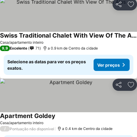
Partilhar
Ad
Swiss Traditional Chalet With View Of The Alps
Casa/apartamento inteiro
9,9
Excelente
71
a 0.9 km de Centro da cidade
Selecione as datas para ver os preços
Ver preços
exatos.
Partilhar
Ad
Apartment Goldey
Casa/apartamento inteiro
/
a 0.4 km de Centro da cidade
Pontuação não disponível