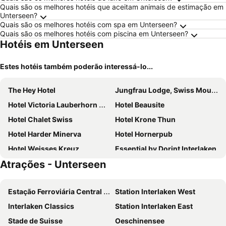
Quais são os melhores hotéis que aceitam animais de estimação em
Unterseen?
Quais são os melhores hotéis com spa em Unterseen?
Quais são os melhores hotéis com piscina em Unterseen?
Hotéis em Unterseen
Estes hotéis também poderão interessá-lo...
The Hey Hotel
Jungfrau Lodge, Swiss Mountain Hotel
Hotel Victoria Lauberhorn Wengen, a Faern Collection Hotel
Hotel Beausite
Hotel Chalet Swiss
Hotel Krone Thun
Hotel Harder Minerva
Hotel Hornerpub
Hotel Weisses Kreuz
Essential by Dorint Interlaken
Atrações - Unterseen
Stella Swiss Quality Hotel
Eiger Mountain & Soul Resort
The Alpenhof
Hotel Interlaken
Estação Ferroviária Central de Berna
Station Interlaken West
Hotel Holiday Thun
Sunstar Hotel Grindelwald
Interlaken Classics
Station Interlaken East
Grindellodge
Hotel Oberland
Stade de Suisse
Oeschinensee
Hotel Crystal
Jungfrau Hotel