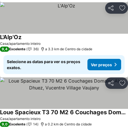
Partilhar
Ad
L'Alp'Oz
Casa/apartamento inteiro
9,4
Excelente
36
a 3.3 km de Centro da cidade
Selecione as datas para ver os preços
Ver preços
exatos.
Partilhar
Ad
Loue Spacieux T3 70 M2 6 Couchages Domaine Alpe Dhuez, Vucentre Village Vaujany
Casa/apartamento inteiro
9,0
Excelente
14
a 0.2 km de Centro da cidade