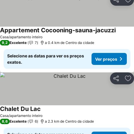
Partilhar
Ad
Appartement Cocooning-sauna-jacuzzi
Casa/apartamento inteiro
9,2
Excelente
7
a 0.4 km de Centro da cidade
Selecione as datas para ver os preços
Ver preços
exatos.
Partilhar
Ad
Chalet Du Lac
Casa/apartamento inteiro
8,6
Excelente
6
a 2.3 km de Centro da cidade