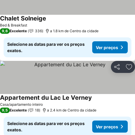
Chalet Solneige
Bed & Breakfast
9,6
Excelente
336
a 1.8 km de Centro da cidade
Selecione as datas para ver os preços
Ver preços
exatos.
Partilhar
Ad
Appartement du Lac Le Verney
Casa/apartamento inteiro
9,5
Excelente
18
a 2.4 km de Centro da cidade
Selecione as datas para ver os preços
Ver preços
exatos.