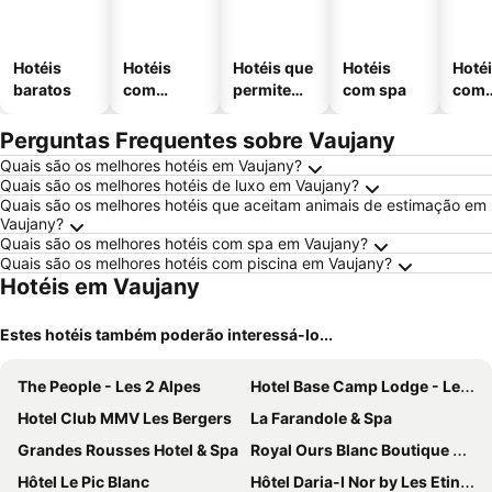
Hotéis
Hotéis
Hotéis que
Hotéis
Hoté
baratos
com
permitem
com spa
com
piscinas
animais
esta
ment
Perguntas Frequentes sobre Vaujany
Quais são os melhores hotéis em Vaujany?
Quais são os melhores hotéis de luxo em Vaujany?
Quais são os melhores hotéis que aceitam animais de estimação em
Vaujany?
Quais são os melhores hotéis com spa em Vaujany?
Quais são os melhores hotéis com piscina em Vaujany?
Hotéis em Vaujany
Estes hotéis também poderão interessá-lo...
The People - Les 2 Alpes
Hotel Base Camp Lodge - Les 2 Alpes
Hotel Club MMV Les Bergers
La Farandole & Spa
Grandes Rousses Hotel & Spa
Royal Ours Blanc Boutique Hôtel & Spa
Hôtel Le Pic Blanc
Hôtel Daria-I Nor by Les Etincelles