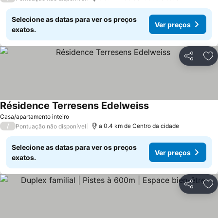
Selecione as datas para ver os preços
Ver preços
exatos.
Partilhar
Ad
Résidence Terresens Edelweiss
Casa/apartamento inteiro
/
a 0.4 km de Centro da cidade
Pontuação não disponível
Selecione as datas para ver os preços
Ver preços
exatos.
Partilhar
Ad