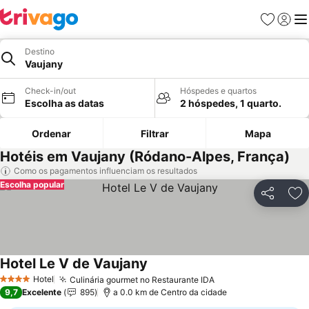
Favoritos
Iniciar
Me
Destino
Vaujany
Check-in/out
Hóspedes e quartos
Escolha as datas
2 hóspedes, 1 quarto.
Ordenar
Filtrar
Mapa
Hotéis em Vaujany (Ródano-Alpes, França)
Como os pagamentos influenciam os resultados
Escolha popular
Partilhar
Ad
Hotel Le V de Vaujany
Hotel
Culinária gourmet no Restaurante IDA
4 Estrelas
9,7
Excelente
895
a 0.0 km de Centro da cidade