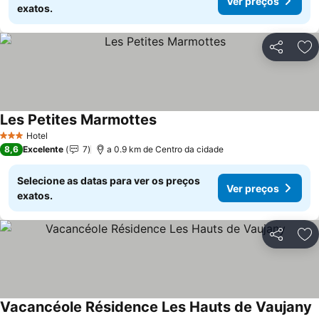
Ver preços
exatos.
Partilhar
Ad
Les Petites Marmottes
Hotel
3 Estrelas
8,6
Excelente
7
a 0.9 km de Centro da cidade
Selecione as datas para ver os preços
Ver preços
exatos.
Partilhar
Ad
Vacancéole Résidence Les Hauts de Vaujany