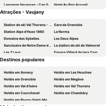
Lagrange Vacances - Cap Green
Hotel Au Bon Accueil
Atrações - Vaujany
Chalet La Perle de L'Oisans - Appartements d'Exception
Alp'Azur Hotel
Le Castillan
Le Chamois
Station de ski Val Thorens - Les Trois Vallées
Gare de Grenoble
Alpenrose
Demeure Sauvage - Etage 2
Station Alpe d'Huez 1860
La Norma
Pierre & Vacances Residence Les Horizons d'Huez
La Clé des Bois
Domaine des Sybelles
Les Deux Alpes
Hotel Le Terminus
Hotel Oberland
Sanctuaire de Notre Dame de la Salette
La station de ski de Valmorel
Auberge de la Foret
Hotel Des Alpes
Les 7 Laux
Espace Villard de lans Correncon
Auberge du Freney
Mercure Les Deux Alpes 1800
Destinos populares
Château des ducs de Savoie
Festival International du Film de comédie
Auberge Restaurant du Virage
Hotel Jam Session
Pic Blanc
Alpe d'Huez Airport
Hôtel Les 2 Alpes L'Orée Des Pistes
Le Cairn
Hotéis em Annecy
Hotéis em Les Houches
Auris en Oisans
Mini-Golf de Prapoutel
Hotel Les Flocons
Hotel La Belle Etoile
Hotéis em Grenoble
Hotéis em Megève
La Station de Ski Chamrousse
Sant'Antonio Abate
Madame Vacances Hôtel Ibiza
Hôtel Chalet Mounier
Hotéis em Val d'Isère
Hotéis em Val Thorens
Domaine skiable Galibier Thabor
La Meije
Studio Zodiaque
Hotéis em Courchevel
Hotéis em Chambéry
Lac du Sautet
Lac d'Aiguebelette
Hotéis em Bourg-Saint-Maurice