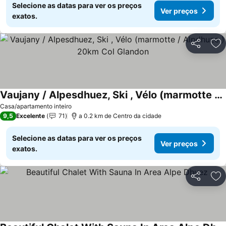
Selecione as datas para ver os preços
Ver preços
exatos.
Partilhar
Ad
Vaujany / Alpesdhuez, Ski , Vélo (marmotte / Alpdhuze ) 20km Col Glandon
Casa/apartamento inteiro
9,5
Excelente
71
a 0.2 km de Centro da cidade
Selecione as datas para ver os preços
Ver preços
exatos.
Partilhar
Ad