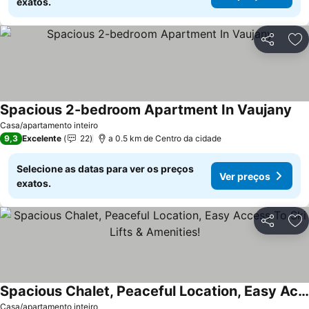
exatos.
Partilhar
Ad
Spacious 2-bedroom Apartment In Vaujany
Casa/apartamento inteiro
9,3
Excelente
22
a 0.5 km de Centro da cidade
Selecione as datas para ver os preços
Ver preços
exatos.
Partilhar
Ad
Spacious Chalet, Peaceful Location, Easy Access To Ski Lifts & Amenities!
Casa/apartamento inteiro