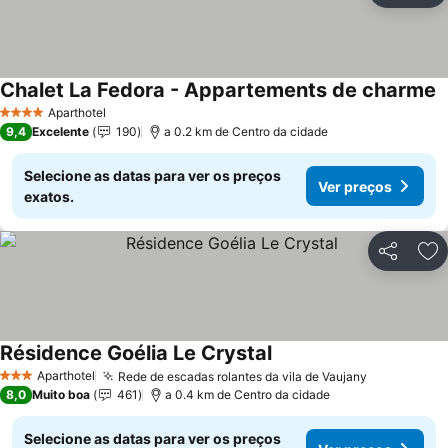
Chalet La Fedora - Appartements de charme
Aparthotel
4 Estrelas
9,4
Excelente
190
a 0.2 km de Centro da cidade
Selecione as datas para ver os preços
Ver preços
exatos.
Partilhar
Ad
Résidence Goélia Le Crystal
Aparthotel
Rede de escadas rolantes da vila de Vaujany
3 Estrelas
8,0
Muito boa
461
a 0.4 km de Centro da cidade
Selecione as datas para ver os preços