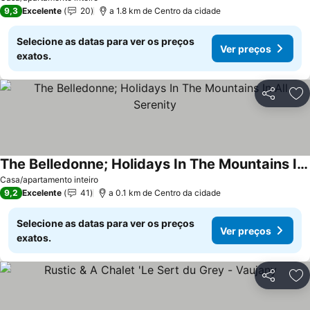
9,3
Excelente
20
a 1.8 km de Centro da cidade
Selecione as datas para ver os preços
Ver preços
exatos.
Partilhar
Ad
The Belledonne; Holidays In The Mountains In All Serenity
Casa/apartamento inteiro
9,2
Excelente
41
a 0.1 km de Centro da cidade
Selecione as datas para ver os preços
Ver preços
exatos.
Partilhar
Ad