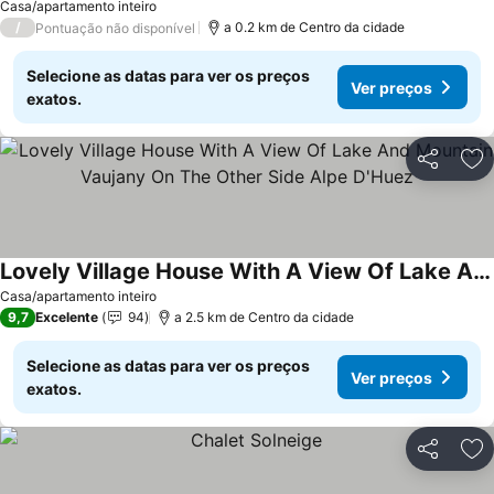
Casa/apartamento inteiro
/
a 0.2 km de Centro da cidade
Pontuação não disponível
Selecione as datas para ver os preços
Ver preços
exatos.
Partilhar
Ad
Lovely Village House With A View Of Lake And Mountain Vaujany On The Other Side Alpe D'Huez
Casa/apartamento inteiro
9,7
Excelente
94
a 2.5 km de Centro da cidade
Selecione as datas para ver os preços
Ver preços
exatos.
Partilhar
Ad