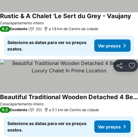
Rustic & A Chalet 'Le Sert du Grey - Vaujany
Casa/apartamento inteiro
9,2
Excelente
20
a 1.8 km de Centro da cidade
Selecione as datas para ver os preços
Ver preços
exatos.
Partilhar
Ad
Beautiful Traditional Wooden Detached 4 Bedroom Luxury Chalet In Prime Location
Casa/apartamento inteiro
9,2
Excelente
30
a 0.1 km de Centro da cidade
Selecione as datas para ver os preços
Ver preços
exatos.