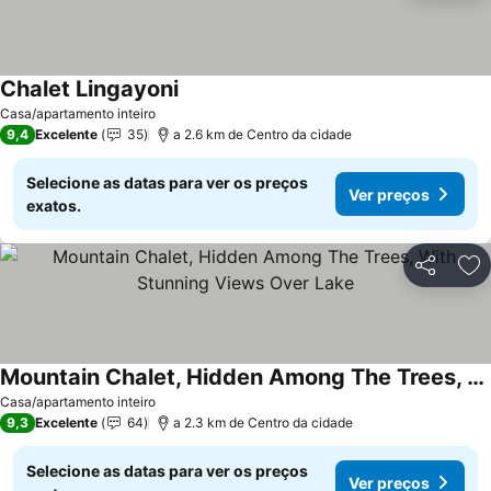
Chalet Lingayoni
Casa/apartamento inteiro
9,4
Excelente
35
a 2.6 km de Centro da cidade
Selecione as datas para ver os preços
Ver preços
exatos.
Partilhar
Ad
Mountain Chalet, Hidden Among The Trees, With Stunning Views Over Lake
Casa/apartamento inteiro
9,3
Excelente
64
a 2.3 km de Centro da cidade
Selecione as datas para ver os preços
Ver preços