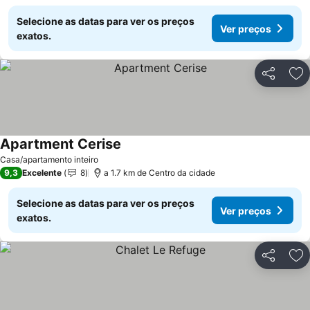
Selecione as datas para ver os preços
Ver preços
exatos.
Partilhar
Ad
Apartment Cerise
Casa/apartamento inteiro
9,3
Excelente
8
a 1.7 km de Centro da cidade
Selecione as datas para ver os preços
Ver preços
exatos.
Partilhar
Ad