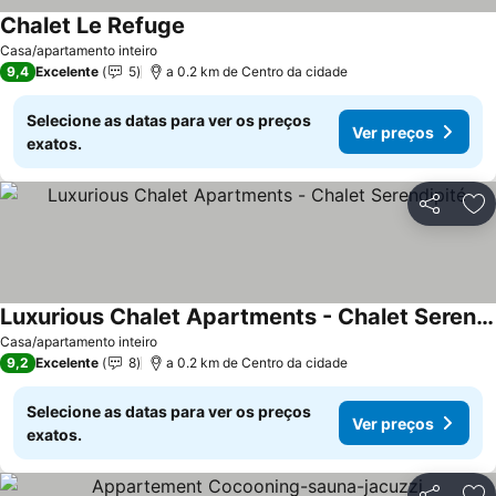
Chalet Le Refuge
Casa/apartamento inteiro
9,4
Excelente
5
a 0.2 km de Centro da cidade
Selecione as datas para ver os preços
Ver preços
exatos.
Partilhar
Ad
Luxurious Chalet Apartments - Chalet Serendipité
Casa/apartamento inteiro
9,2
Excelente
8
a 0.2 km de Centro da cidade
Selecione as datas para ver os preços
Ver preços
exatos.