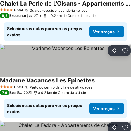
Chalet La Perle de L'Oisans - Appartements d'Exception
Hotel
Guarda-esquis e lavanderia no local
4 Estrelas
9,5
Excelente
271
a 0.2 km de Centro da cidade
Selecione as datas para ver os preços
Ver preços
exatos.
Partilhar
Ad
Madame Vacances Les Epinettes
Hotel
Perto do centro da vila e de atividades
4 Estrelas
7,9
Boa
202
a 0.2 km de Centro da cidade
Selecione as datas para ver os preços
Ver preços
exatos.
Partilhar
Ad