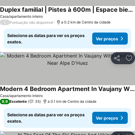
Duplex familial | Pistes à 600m | Espace bien-être
Casa/apartamento inteiro
/
a 0.2 km de Centro da cidade
Pontuação não disponível
Selecione as datas para ver os preços
Ver preços
exatos.
Partilhar
Ad
Modern 4 Bedroom Apartment In Vaujany With Garden, Near Alpe D'Huez
Casa/apartamento inteiro
9,9
Excelente
35
a 0.1 km de Centro da cidade
Selecione as datas para ver os preços
Ver preços
exatos.