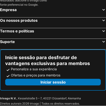
resultados: adicione o trivago como
Coupvray, França Hotéis
Estrasburgo, Alsácia Hotéis
fonte preferencial no Google.
Empresa
Bordéus, Aquitânia Hotéis
Montévrain, França Hotéis
Serris, França Hotéis
Colmar, Alsácia Hotéis
Os nossos produtos
Magny le Hongre, França Hotéis
Termos e políticas
Suporte
Inicie sessão para desfrutar de
vantagens exclusivas para membros
Personalize a sua experiência
Ofertas e preços para membros
Iniciar sessão
trivago N.V.
, Kesselstraße 5 – 7, 40221 Düsseldorf, Alemanha
Direitos autorais 2026 trivago | Todos os direitos reservados.