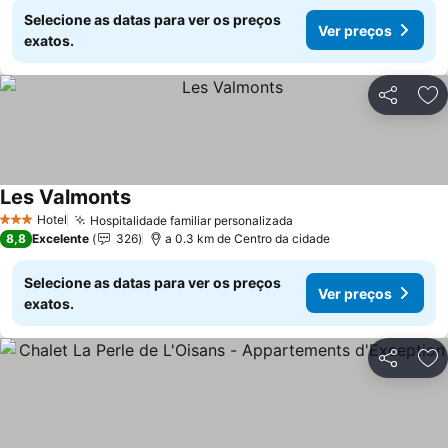
Selecione as datas para ver os preços
Ver preços
exatos.
Partilhar
Ad
Les Valmonts
Hotel
Hospitalidade familiar personalizada
3 Estrelas
8,8
Excelente
326
a 0.3 km de Centro da cidade
Selecione as datas para ver os preços
Ver preços
exatos.
Partilhar
Ad