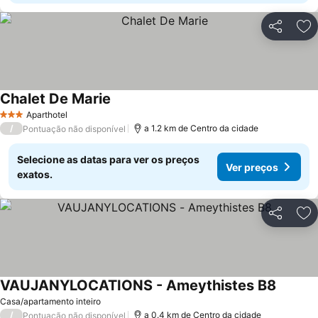
Partilhar
Ad
Chalet De Marie
Aparthotel
3 Estrelas
/
a 1.2 km de Centro da cidade
Pontuação não disponível
Selecione as datas para ver os preços
Ver preços
exatos.
Partilhar
Ad
VAUJANYLOCATIONS - Ameythistes B8
Casa/apartamento inteiro
/
a 0.4 km de Centro da cidade
Pontuação não disponível