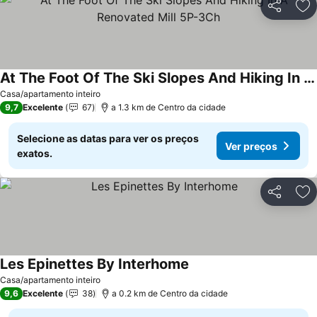
Partilhar
Ad
At The Foot Of The Ski Slopes And Hiking In A Renovated Mill 5P-3Ch
Casa/apartamento inteiro
9,7
Excelente
67
a 1.3 km de Centro da cidade
Selecione as datas para ver os preços
Ver preços
exatos.
Partilhar
Ad
Les Epinettes By Interhome
Casa/apartamento inteiro
9,6
Excelente
38
a 0.2 km de Centro da cidade