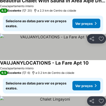
Beautiful Chalet With Sauna In Area Alpe Dhuez
Casa/apartamento inteiro
9,5
Excelente
20
a 2.3 km de Centro da cidade
Selecione as datas para ver os preços
Ver preços
exatos.
Partilhar
Ad
VAUJANYLOCATIONS - La Fare Apt 10
Casa/apartamento inteiro
9,5
Excelente
6
a 0.2 km de Centro da cidade
Selecione as datas para ver os preços
Ver preços
exatos.
Partilhar
Ad