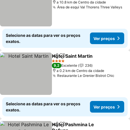
a 10.8 km de Centro da cidade
Área de esqui Val Thorens Three Valleys
Ver
Selecione as datas para ver os preços
Ver preços
exatos.
Hotel Saint Martin
Partilhar
Adicionar aos favoritos
Ver preç
4 Estrelas
9,2
Excelente
236
a 0.2 km de Centro da cidade
Restaurante Le Grenier Bistrot Chic
Ver pr
Selecione as datas para ver os preços
Ver preços
exatos.
Hotel Pashmina Le
Partilhar
Adicionar aos favoritos