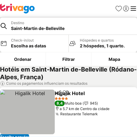
Favoritos
Iniciar
Me
Destino
Saint-Martin de-Belleville
Check-in/out
Hóspedes e quartos
Escolha as datas
2 hóspedes, 1 quarto.
Ordenar
Filtrar
Mapa
Hotéis em Saint-Martin de-Belleville (Ródano-
Alpes, França)
Como os pagamentos influenciam os resultados
Higalik Hotel
Partilhar
Adicionar aos favoritos
Ver preços
4 Estrelas
8,4
Muito boa
945
a 5.7 km de Centro da cidade
Restaurante Telemark
Ver preços
Escolha popular