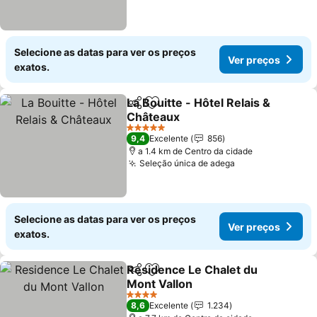
Selecione as datas para ver os preços
Ver preços
exatos.
La Bouitte - Hôtel Relais &
Partilhar
Adicionar aos favoritos
Châteaux
Ver preços
5 Estrelas
9,4
Excelente
856
a 1.4 km de Centro da cidade
Seleção única de adega
Ver preços
Selecione as datas para ver os preços
Ver preços
exatos.
Residence Le Chalet du
Partilhar
Adicionar aos favoritos
Mont Vallon
Ver preços
4 Estrelas
8,6
Excelente
1.234