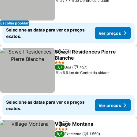
a 7.7 km de Centro da cidade
Escolha popular
Selecione as datas para ver os preços
Ver preços
exatos.
Sowell Résidences Pierre
Partilhar
Adicionar aos favoritos
Blanche
Ver preços
3 Estrelas
7,7
Boa
457
a 6.6 km de Centro da cidade
Selecione as datas para ver os preços
Ver preços
exatos.
Village Montana
Partilhar
Adicionar aos favoritos
Ver preço
4 Estrelas
8,5
Excelente
1.550