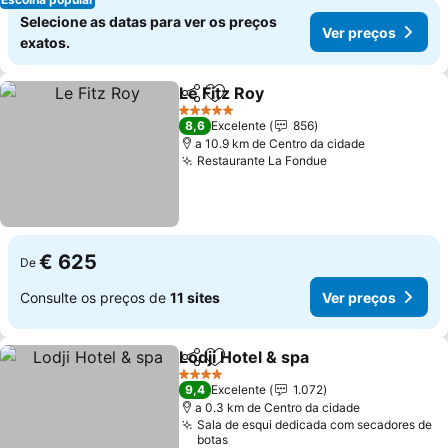
Selecione as datas para ver os preços
Ver preços
exatos.
Le Fitz Roy
Partilhar
Adicionar aos favoritos
Ver preços
5 Estrelas
8,6
Excelente
856
a 10.9 km de Centro da cidade
Restaurante La Fondue
Ver preços
€ 625
De
Consulte os preços de
11 sites
Ver preços
Lodji Hotel & spa
Partilhar
Adicionar aos favoritos
Ver preço
4 Estrelas
9,4
Excelente
1.072
a 0.3 km de Centro da cidade
Sala de esqui dedicada com secadores de
botas