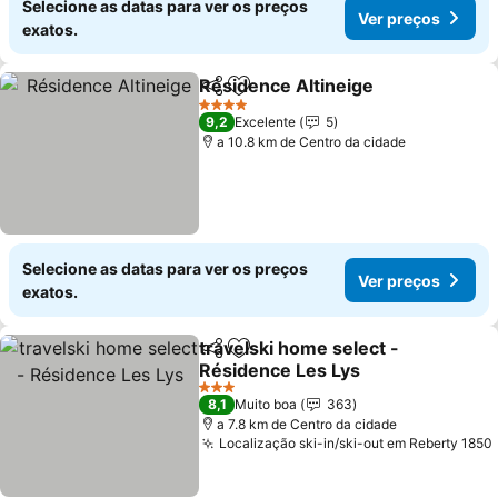
Selecione as datas para ver os preços
Ver preços
exatos.
Résidence Altineige
Partilhar
Adicionar aos favoritos
Ver p
4 Estrelas
9,2
Excelente
5
a 10.8 km de Centro da cidade
Selecione as datas para ver os preços
Ver preços
exatos.
travelski home select -
Partilhar
Adicionar aos favoritos
Résidence Les Lys
Ver preços
3 Estrelas
8,1
Muito boa
363
a 7.8 km de Centro da cidade
Localização ski-in/ski-out em Reberty 1850