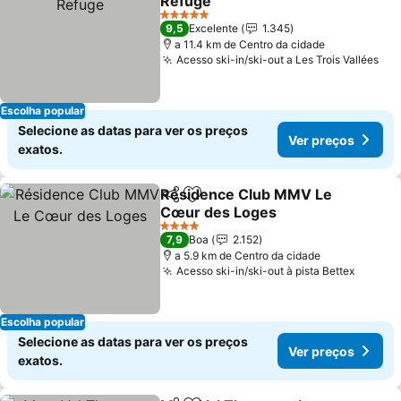
Refuge
Ver preços
5 Estrelas
9,5
Excelente
1.345
a 11.4 km de Centro da cidade
Acesso ski-in/ski-out a Les Trois Vallées
Ver
Escolha popular
Selecione as datas para ver os preços
Ver preços
exatos.
Résidence Club MMV Le
Partilhar
Adicionar aos favoritos
Cœur des Loges
Ver preços
4 Estrelas
7,9
Boa
2.152
a 5.9 km de Centro da cidade
Acesso ski-in/ski-out à pista Bettex
Ver pr
Escolha popular
Selecione as datas para ver os preços
Ver preços
exatos.