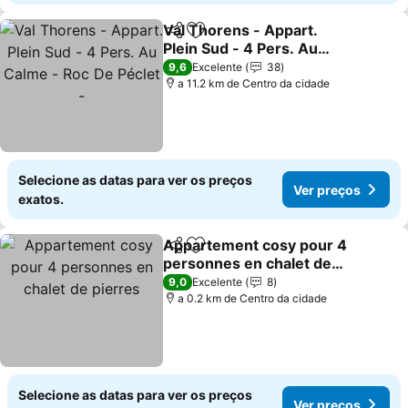
Val Thorens - Appart.
Partilhar
Adicionar aos favoritos
Plein Sud - 4 Pers. Au
Calme - Roc De Péclet -
Ver preços
9,6
Excelente
38
a 11.2 km de Centro da cidade
Selecione as datas para ver os preços
Ver preços
exatos.
Appartement cosy pour 4
Partilhar
Adicionar aos favoritos
personnes en chalet de
pierres
Ver preços
9,0
Excelente
8
a 0.2 km de Centro da cidade
Selecione as datas para ver os preços
Ver preços