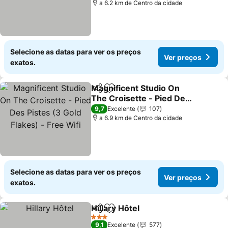
a 6.2 km de Centro da cidade
Selecione as datas para ver os preços
Ver preços
exatos.
Magnificent Studio On
Partilhar
Adicionar aos favoritos
The Croisette - Pied Des
Pistes (3 Gold Flakes) -
Ver preços
9,7
Excelente
107
Free Wifi
a 6.9 km de Centro da cidade
Selecione as datas para ver os preços
Ver preços
exatos.
Hillary Hôtel
Partilhar
Adicionar aos favoritos
Ver preços
3 Estrelas
9,1
Excelente
577