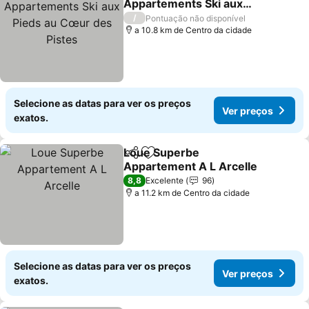
Appartements Ski aux
Pieds au Cœur des Pistes
Ver preços
/
Pontuação não disponível
a 10.8 km de Centro da cidade
Selecione as datas para ver os preços
Ver preços
exatos.
Loue Superbe
Partilhar
Adicionar aos favoritos
Appartement A L Arcelle
Ver preços
8,8
Excelente
96
a 11.2 km de Centro da cidade
Selecione as datas para ver os preços
Ver preços
exatos.