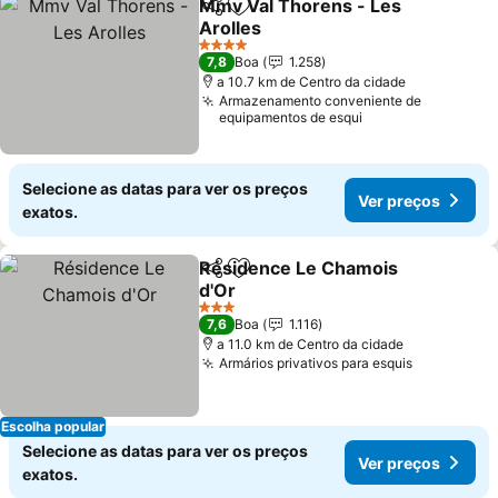
Mmv Val Thorens - Les
Partilhar
Adicionar aos favoritos
Arolles
Ver preços
4 Estrelas
7,8
Boa
1.258
a 10.7 km de Centro da cidade
Armazenamento conveniente de
equipamentos de esqui
Selecione as datas para ver os preços
Ver preços
exatos.
Résidence Le Chamois
Partilhar
Adicionar aos favoritos
d'Or
Ver preços
3 Estrelas
7,6
Boa
1.116
a 11.0 km de Centro da cidade
Armários privativos para esquis
Ver preço
Escolha popular
Selecione as datas para ver os preços
Ver preços
exatos.