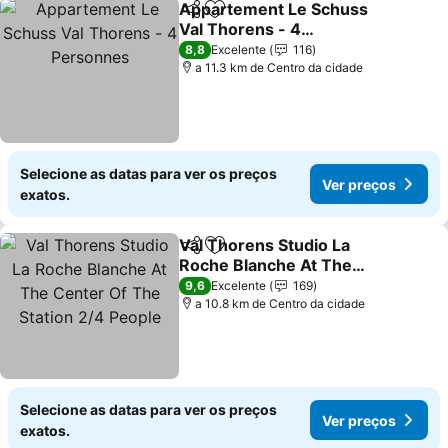
Appartement Le Schuss
Partilhar
Adicionar aos favoritos
Val Thorens - 4
Personnes
Ver preços
8,8
Excelente
116
a 11.3 km de Centro da cidade
Selecione as datas para ver os preços
Ver preços
exatos.
Val Thorens Studio La
Partilhar
Adicionar aos favoritos
Roche Blanche At The
Center Of The Station 2/4
Ver preços
9,6
Excelente
169
People
a 10.8 km de Centro da cidade
Selecione as datas para ver os preços
Ver preços
exatos.