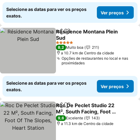
Selecione as datas para ver os preços
Ver preços
exatos.
Résidence Montana Plein
Partilhar
Adicionar aos favoritos
Sud
Ver preços
5 Estrelas
8,2
Muito boa
211
a 10.7 km de Centro da cidade
Opções de restaurantes no local e nas
proximidades
Selecione as datas para ver os preços
Ver preços
exatos.
Roc De Peclet Studio 22
Partilhar
Adicionar aos favoritos
M², South Facing, Foot Of
The Slopes, Heart Station
Ver preços
9,6
Excelente
143
a 11.3 km de Centro da cidade