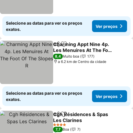
Selecione as datas para ver os preços
Ver preços
exatos.
Charming Appt Nine 4p.
Partilhar
Adicionar aos favoritos
Les Menuires At The Foot
Of The Slopes R
Ver preços
8,4
Muito boa
177
a 6.2 km de Centro da cidade
Selecione as datas para ver os preços
Ver preços
exatos.
Cgh Résidences & Spas
Partilhar
Adicionar aos favoritos
Les Clarines
Ver preços
4 Estrelas
7,7
Boa
7