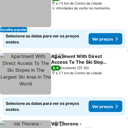
a 7.5 km de Centro da cidade
Atividades de verão na montanha
Ver pre
Escolha popular
Selecione as datas para ver os preços
Ver preços
exatos.
Apartment With Direct
Partilhar
Adicionar aos favoritos
Access To The Ski Slopes
In The Largest Ski Area In
Ver preços
8,9
Excelente
65
The World
a 7.7 km de Centro da cidade
Selecione as datas para ver os preços
Ver preços
exatos.
Val Thorens -
Partilhar
Adicionar aos favoritos