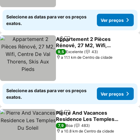
Selecione as datas para ver os preços
Ver preços
exatos.
Appartement 2 Pièces
Partilhar
Adicionar aos favoritos
Rénové, 27 M2, Wifi,
Centre De Val Thorens,
Ver preços
9,5
Excelente
43
Skis Aux Pieds
a 11.1 km de Centro da cidade
Selecione as datas para ver os preços
Ver preços
exatos.
Pierre And Vacances
Partilhar
Adicionar aos favoritos
Residence Les Temples
Du Soleil
Ver preços
7,9
Boa
483
a 10.8 km de Centro da cidade