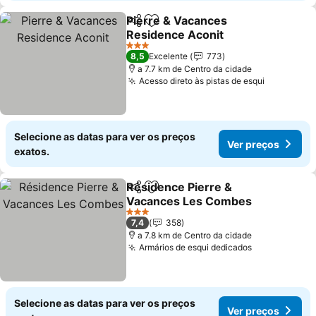
Pierre & Vacances
Partilhar
Adicionar aos favoritos
Residence Aconit
Ver preços
3 Estrelas
8,5
Excelente
773
a 7.7 km de Centro da cidade
Acesso direto às pistas de esqui
Ver preço
Selecione as datas para ver os preços
Ver preços
exatos.
Résidence Pierre &
Partilhar
Adicionar aos favoritos
Vacances Les Combes
Ver preços
3 Estrelas
7,4
358
a 7.8 km de Centro da cidade
Armários de esqui dedicados
Ver preços
Selecione as datas para ver os preços
Ver preços