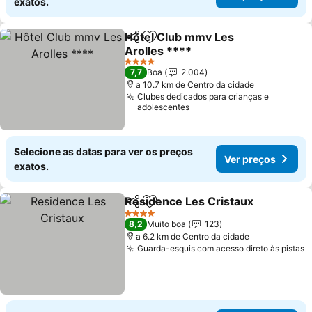
exatos.
Hôtel Club mmv Les
Partilhar
Adicionar aos favoritos
Arolles ****
Ver preços
4 Estrelas
7,7
Boa
2.004
a 10.7 km de Centro da cidade
Clubes dedicados para crianças e
adolescentes
Selecione as datas para ver os preços
Ver preços
exatos.
Residence Les Cristaux
Partilhar
Adicionar aos favoritos
Ve
4 Estrelas
8,2
Muito boa
123
a 6.2 km de Centro da cidade
Guarda-esquis com acesso direto às pistas
V