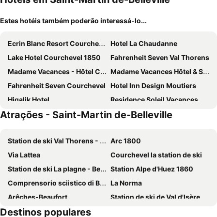
Estes hotéis também poderão interessá-lo...
Ecrin Blanc Resort Courchevel
Hotel La Chaudanne
Lake Hotel Courchevel 1850
Fahrenheit Seven Val Thorens
Madame Vacances - Hôtel Courchevel Olympic
Madame Vacances Hôtel & Spa Le Mottaret
Fahrenheit Seven Courchevel
Hotel Inn Design Moutiers
Higalik Hotel
Residence Soleil Vacances Les M Nuires
Atrações - Saint-Martin de-Belleville
Golf Hôtel
Hotel Marielle
Best Western Coeur de Maurienne Hotel Restaurant & Spa
Hotel Le Savoy
Station de ski Val Thorens - Les Trois Vallées
Arc 1800
Belambra Clubs Les Menuires - Neige Et Ciel
Résidence Club Mmv Le Coeur Des Loges
Via Lattea
Courchevel la station de ski
Chalet Kaya
Résidence La Rochetaillée
Station de ski La plagne - Belle plagne
Station Alpe d'Huez 1860
Arcelle Appartements VTI
Hotel Le Roc
Comprensorio sciistico di Bardonecchia
La Norma
Snow Lodge Hotel Courchevel 1850
Le Portillo
Arêches-Beaufort
Station de ski de Val d'Isère
Hotel les Flocons Courchevel
Araucaria Hotel & Spa
Destinos populares
Courchevel Airport
Parc National de la Vanoise
Hob Orelle - Les 3 Vallées Val Thorens
Hotel Eterlou