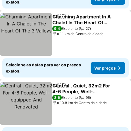
exatos.
Charming Apartment In A
Partilhar
Adicionar aos favoritos
Chalet In The Heart Of
The 3 Valleys
Ver preços
9,4
Excelente
27
a 1.1 km de Centro da cidade
Selecione as datas para ver os preços
Ver preços
exatos.
Central , Quiet, 32m2 For
Partilhar
Adicionar aos favoritos
4-6 People, Well-
equipped And Renovated
Ver preços
8,6
Excelente
96
a 10.8 km de Centro da cidade