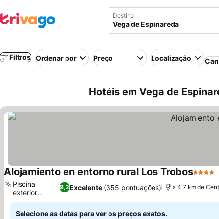
Destino
Filtros
Ordenar por
Preço
Localização
Can
Hotéis em Vega de Espinar
Alojamiento en entorno rural Los Trobos
4 Estre
Piscina
Excelente
(355 pontuações)
9,2
a 4.7 km de Cent
exterior
Ver preços
sazonal
Selecione as datas para ver os preços exatos.