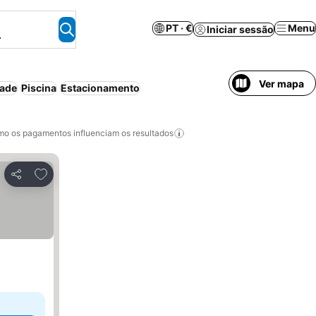
PT · €
Menu
Iniciar sessão
.
Ver mapa
dade
Piscina
Estacionamento
o os pagamentos influenciam os resultados
Adicionar aos favoritos
Partilhar