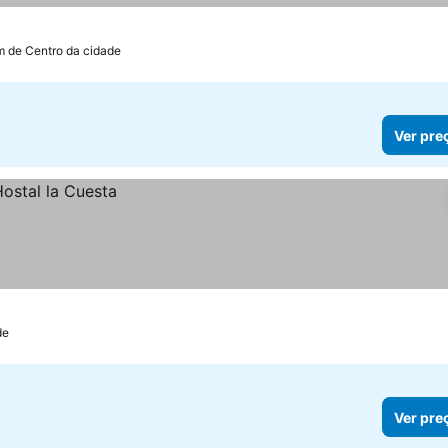
km de Centro da cidade
Ver pre
de
Ver pre