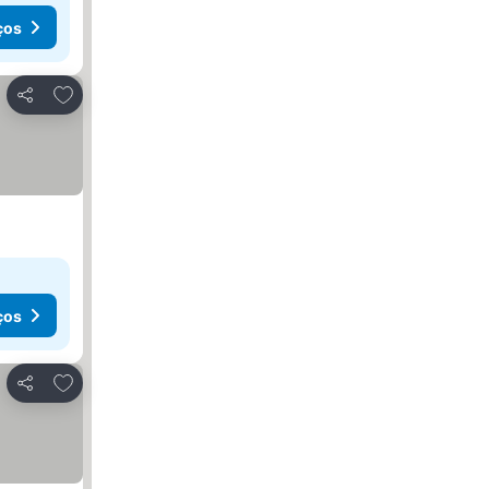
ços
Adicionar aos favoritos
Partilhar
ços
Adicionar aos favoritos
Partilhar