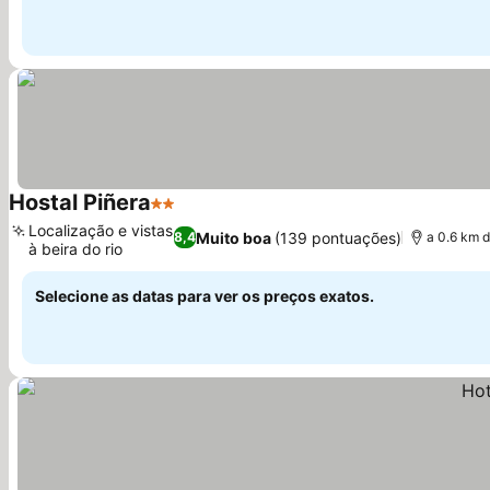
Hostal Piñera
2 Estrelas
Ver preços
Localização e vistas
Muito boa
(139 pontuações)
8,4
a 0.6 km 
à beira do rio
Ver preços
Selecione as datas para ver os preços exatos.