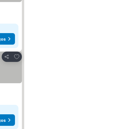
ços
Adicionar aos favoritos
Partilhar
ços