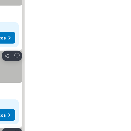
ços
Adicionar aos favoritos
Partilhar
ços