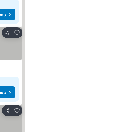
ços
Adicionar aos favoritos
Partilhar
ços
Adicionar aos favoritos
Partilhar