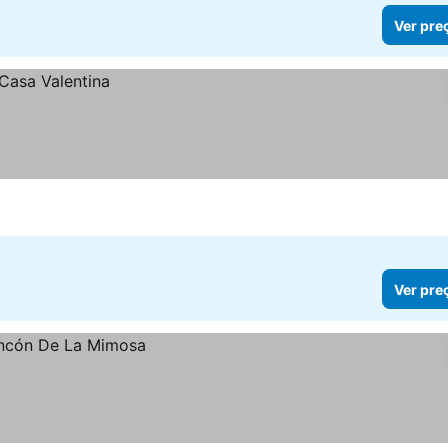
Ver pre
Ver pre