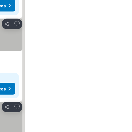
ços
Adicionar aos favoritos
Partilhar
ços
Adicionar aos favoritos
Partilhar