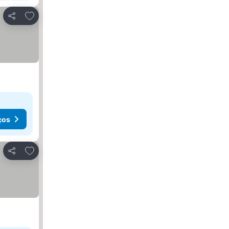
Adicionar aos favoritos
Partilhar
ços
Adicionar aos favoritos
Partilhar