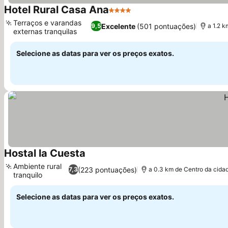
Hotel Rural Casa Ana
4 Estrelas
Ver preços
Terraços e varandas
Excelente
(501 pontuações)
9,5
a 1.2 
externas tranquilas
Ver preços
Selecione as datas para ver os preços exatos.
Hostal la Cuesta
Ver preços
Ambiente rural
(223 pontuações)
7,3
a 0.3 km de Centro da cida
tranquilo
Ver preços
Selecione as datas para ver os preços exatos.