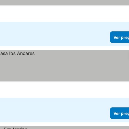
Ver pre
Ver pre