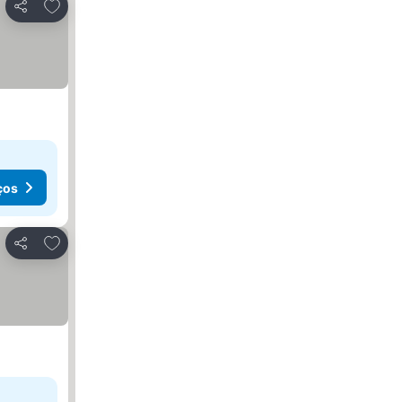
Adicionar aos favoritos
Partilhar
ços
Adicionar aos favoritos
Partilhar