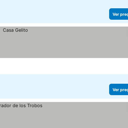
Ver pre
Ver pre