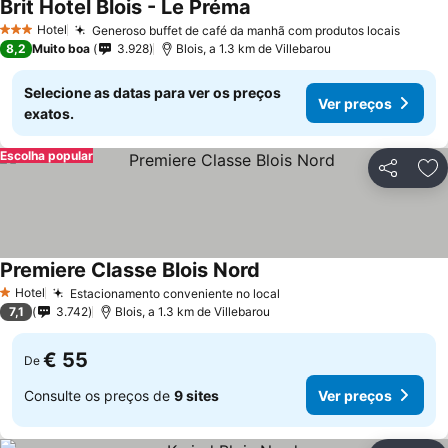
Brit Hotel Blois - Le Préma
Ver preços
Hotel
Generoso buffet de café da manhã com produtos locais
Ver p
3 Estrelas
8,2
Muito boa
3.928
Blois, a 1.3 km de Villebarou
Selecione as datas para ver os preços
Ver preços
exatos.
Escolha popular
Partilhar
Ad
Premiere Classe Blois Nord
Ver preços
Hotel
Estacionamento conveniente no local
Ver preços
1 Estrelas
7,1
3.742
Blois, a 1.3 km de Villebarou
€ 55
De
Consulte os preços de
9 sites
Ver preços