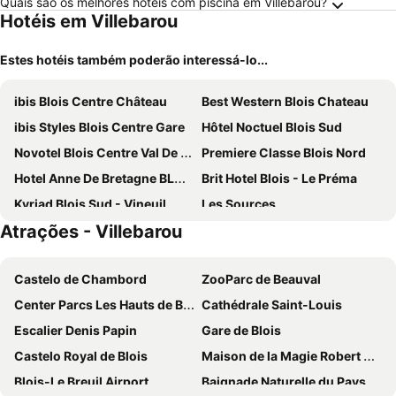
Quais são os melhores hotéis com piscina em Villebarou?
Hotéis em Villebarou
Estes hotéis também poderão interessá-lo...
ibis Blois Centre Château
Best Western Blois Chateau
ibis Styles Blois Centre Gare
Hôtel Noctuel Blois Sud
Novotel Blois Centre Val De Loire
Premiere Classe Blois Nord
Hotel Anne De Bretagne BLOIS
Brit Hotel Blois - Le Préma
Kyriad Blois Sud - Vineuil
Les Sources
Atrações - Villebarou
balladins Blois
Tourhotel Blois
Mercure Blois Centre
ibis budget Blois Centre
Castelo de Chambord
ZooParc de Beauval
Hôtel De France Et De Guise
B&B HOTEL Blois Sud Vineuil
Center Parcs Les Hauts de Bruyères
Cathédrale Saint-Louis
Domaine des Châteaux
Hôtel Le Cosy Blois Villebarou
Escalier Denis Papin
Gare de Blois
B&B HOTEL Blois Nord Vallée Maillard
First Inn Hotel Blois
Castelo Royal de Blois
Maison de la Magie Robert Houdin
Ethic étapes Val de Loire
Beelodge Hotel Blois Centre
Blois-Le Breuil Airport
Baignade Naturelle du Pays de Chambord
Logis Hôtel Louise de Savoie
Hôtel Saint Jacques