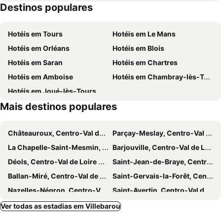
Destinos populares
Maison de la Loire du Loir-et-Cher
Le festival international des jardins
Logis Hôtel restaurant LE MEDICIS
Le Pavillon
De Valmer
Mini Châteaux du Val de Loire
Chateau de la Rozelle
Relais De Chambord, a Small Luxury Hotel of the World
Hotéis em Tours
Hotéis em Le Mans
Château de Cheverny
Relais des Trois Châteaux
Logis Hôtel Saint-Hubert
Hotéis em Orléans
Hotéis em Blois
L'Orée des Châteaux
Logis Hôtel du Cygne
Hotéis em Saran
Hotéis em Chartres
Hotéis em Amboise
Hotéis em Chambray-lès-Tours
Hotéis em Joué-lès-Tours
Mais destinos populares
Châteauroux, Centro-Val de Loire Hotéis
Parçay-Meslay, Centro-Val de Loire Hotéis
La Chapelle-Saint-Mesmin, Centro-Val de Loire Hotéis
Barjouville, Centro-Val de Loire Hotéis
Déols, Centro-Val de Loire Hotéis
Saint-Jean-de-Braye, Centro-Val de Loire Hotéis
Ballan-Miré, Centro-Val de Loire Hotéis
Saint-Gervais-la-Forêt, Centro-Val de Loire Hotéis
Nazelles-Négron, Centro-Val de Loire Hotéis
Saint-Avertin, Centro-Val de Loire Hotéis
Saint-Maur, Centro-Val de Loire Hotéis
Vineuil, Centro-Val de Loire Hotéis
Ver todas as estadias em Villebarou
Chenonceaux, Centro-Val de Loire Hotéis
Arnage, Pays da Loire Hotéis