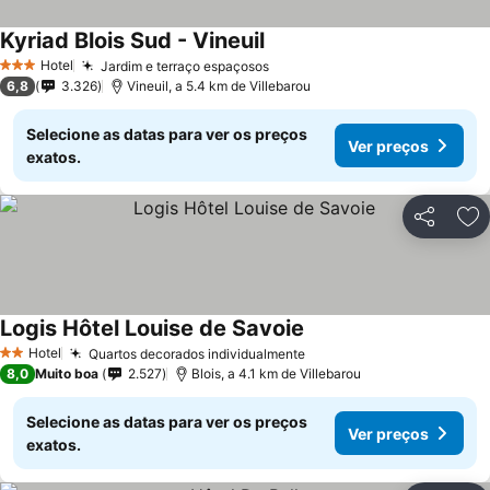
Kyriad Blois Sud - Vineuil
Ver preços
Hotel
Jardim e terraço espaçosos
Ver preços
3 Estrelas
6,8
3.326
Vineuil, a 5.4 km de Villebarou
Selecione as datas para ver os preços
Ver preços
exatos.
Partilhar
Ad
Logis Hôtel Louise de Savoie
Ver preços
Hotel
Quartos decorados individualmente
Ver preços
2 Estrelas
8,0
Muito boa
2.527
Blois, a 4.1 km de Villebarou
Selecione as datas para ver os preços
Ver preços
exatos.