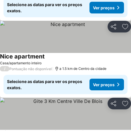
Selecione as datas para ver os preços
Ver preços
exatos.
Partilhar
Ad
Nice apartment
Ver preços
Casa/apartamento inteiro
/
a 1.5 km de Centro da cidade
Pontuação não disponível
Selecione as datas para ver os preços
Ver preços
exatos.
Partilhar
Ad