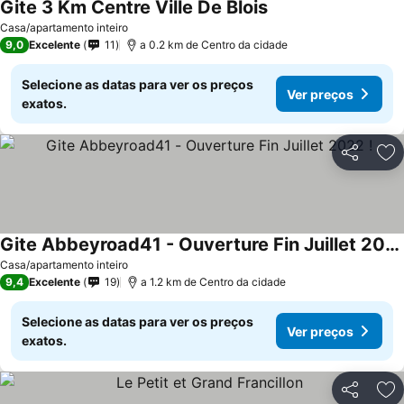
Gite 3 Km Centre Ville De Blois
Ver preços
Casa/apartamento inteiro
9,0
Excelente
11
a 0.2 km de Centro da cidade
Selecione as datas para ver os preços
Ver preços
exatos.
Partilhar
Ad
Gite Abbeyroad41 - Ouverture Fin Juillet 2022 !
Ver preços
Casa/apartamento inteiro
9,4
Excelente
19
a 1.2 km de Centro da cidade
Selecione as datas para ver os preços
Ver preços
exatos.
Partilhar
Ad