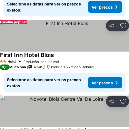
Selecione as datas para ver os preços
Ver preços
exatos.
Escolha popular
Partilhar
Ad
First Inn Hotel Blois
Ver preços
Hotel
Produção local de mel
Ver preços
2 Estrelas
8,3
Muito boa
4.549
Blois, a 1.6 km de Villebarou
Selecione as datas para ver os preços
Ver preços
exatos.
Partilhar
Ad