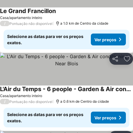
Le Grand Francillon
Ver preços
Casa/apartamento inteiro
/
a 1.0 km de Centro da cidade
Pontuação não disponível
Selecione as datas para ver os preços
Ver preços
exatos.
Partilhar
Ad
L'Air du Temps - 6 people - Garden & Air conditioning - Near Blois
Ver preços
Casa/apartamento inteiro
/
a 0.6 km de Centro da cidade
Pontuação não disponível
Selecione as datas para ver os preços
Ver preços
exatos.