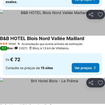
exatos.
Partilhar
Ad
B&B HOTEL Blois Nord Vallée Maillard
Ver preços
Hotel
Acomodação que aceita animais de estimação
Ver preços
3 Estrelas
7,7
Boa
2.627
Blois, a 1.5 km de Villebarou
€ 72
De
Consulte os preços de
15 sites
Ver preços
Partilhar
Ad