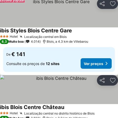
Escolha popular
Partilhar
Ad
ibis Styles Blois Centre Gare
Ver preços
Hotel
Localização central em Blois
Ver preços
3 Estrelas
8,3
Muito boa
4.014
Blois, a 4.3 km de Villebarou
€ 141
De
Consulte os preços de
12 sites
Ver preços
Partilhar
Ad
ibis Blois Centre Château
Ver preços
Hotel
Localização central no distrito histórico de Blois
Ver preços
3 Estrelas