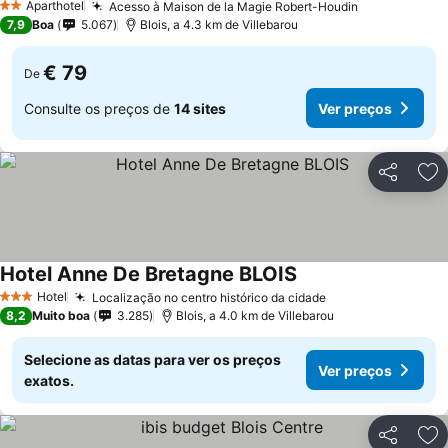
Aparthotel
Acesso à Maison de la Magie Robert-Houdin
Ver preços
2 Estrelas
7,9
Boa
5.067
Blois, a 4.3 km de Villebarou
€ 79
De
Consulte os preços de
14 sites
Ver preços
Partilhar
Ad
Hotel Anne De Bretagne BLOIS
Ver preços
Hotel
Localização no centro histórico da cidade
Ver preços
3 Estrelas
8,2
Muito boa
3.285
Blois, a 4.0 km de Villebarou
Selecione as datas para ver os preços
Ver preços
exatos.
Partilhar
Ad