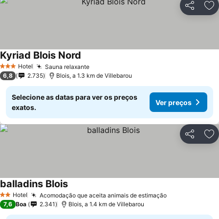
Partilhar
Ad
Kyriad Blois Nord
Ver preços
Hotel
Sauna relaxante
Ver preços
3 Estrelas
6,8
2.735
Blois, a 1.3 km de Villebarou
Selecione as datas para ver os preços
Ver preços
exatos.
Partilhar
Ad
balladins Blois
Ver preços
Hotel
Acomodação que aceita animais de estimação
Ver preços
2 Estrelas
7,6
Boa
2.341
Blois, a 1.4 km de Villebarou