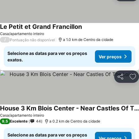
Le Petit et Grand Francillon
Ver preços
Casa/apartamento inteiro
/
a 1.0 km de Centro da cidade
Pontuação não disponível
Selecione as datas para ver os preços
Ver preços
exatos.
Partilhar
Ad
House 3 Km Blois Center - Near Castles Of The Loire
Ver preços
Casa/apartamento inteiro
9,5
Excelente
44
a 0.2 km de Centro da cidade
Selecione as datas para ver os preços
Ver preços