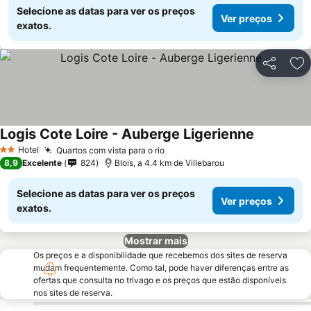
Selecione as datas para ver os preços
Ver preços
exatos.
Partilhar
Ad
Logis Cote Loire - Auberge Ligerienne
Ver preços
Hotel
Quartos com vista para o rio
Ver preços
2 Estrelas
8,9
Excelente
824
Blois, a 4.4 km de Villebarou
Selecione as datas para ver os preços
Ver preços
exatos.
Mostrar mais
Os preços e a disponibilidade que recebemos dos sites de reserva
mudam frequentemente. Como tal, pode haver diferenças entre as
ofertas que consulta no trivago e os preços que estão disponíveis
nos sites de reserva.