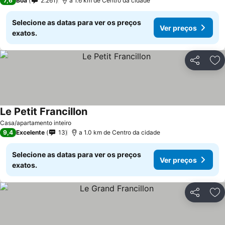
7,6
Boa
2.261
a 1.6 km de Centro da cidade
Selecione as datas para ver os preços
Ver preços
exatos.
Partilhar
Ad
Le Petit Francillon
Ver preços
Casa/apartamento inteiro
9,4
Excelente
13
a 1.0 km de Centro da cidade
Selecione as datas para ver os preços
Ver preços
exatos.
Partilhar
Ad