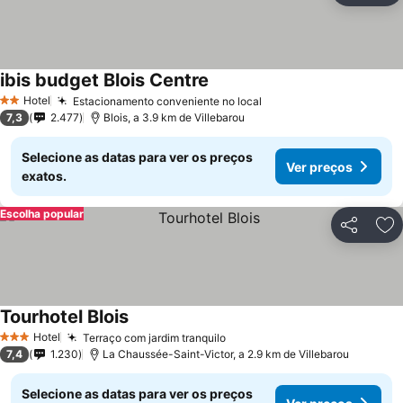
ibis budget Blois Centre
Ver preços
Hotel
Estacionamento conveniente no local
Ver preços
2 Estrelas
7,3
2.477
Blois, a 3.9 km de Villebarou
Selecione as datas para ver os preços
Ver preços
exatos.
Escolha popular
Partilhar
Ad
Tourhotel Blois
Ver preços
Hotel
Terraço com jardim tranquilo
Ver preços
3 Estrelas
7,4
1.230
La Chaussée-Saint-Victor, a 2.9 km de Villebarou
Selecione as datas para ver os preços