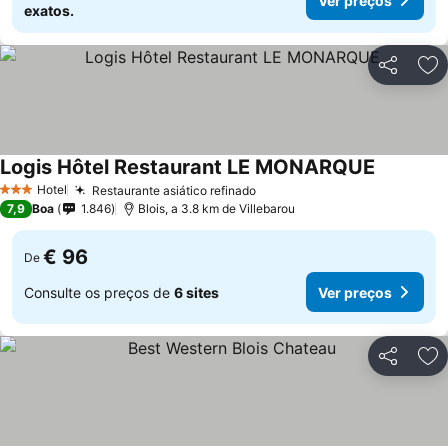
Ver preços
exatos.
Partilhar
Ad
Logis Hôtel Restaurant LE MONARQUE
Ver preço
Hotel
Restaurante asiático refinado
Ver preços
3 Estrelas
7,9
Boa
1.846
Blois, a 3.8 km de Villebarou
€ 96
De
Consulte os preços de
6 sites
Ver preços
Partilhar
Ad