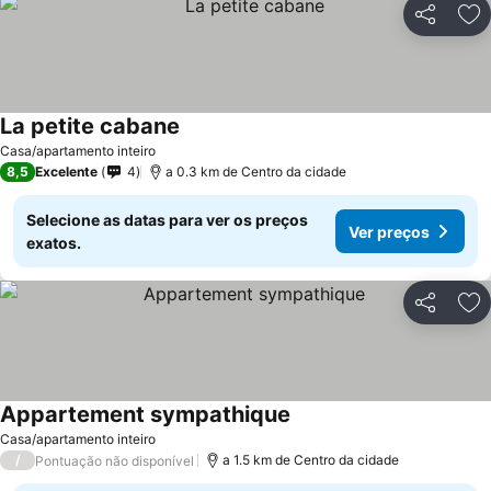
Partilhar
Ad
La petite cabane
Ver preços
Casa/apartamento inteiro
8,5
Excelente
4
a 0.3 km de Centro da cidade
Selecione as datas para ver os preços
Ver preços
exatos.
Partilhar
Ad
Appartement sympathique
Ver preços
Casa/apartamento inteiro
/
a 1.5 km de Centro da cidade
Pontuação não disponível