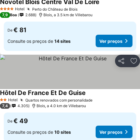
Novotel Blois Centre Val De Loire
Ver preços
Hotel
Perto do Château de Blois
Ver preços
4 Estrelas
7,9
Boa
2.688
Blois, a 3.5 km de Villebarou
€ 81
De
Consulte os preços de
14 sites
Ver preços
Partilhar
Ad
Hôtel De France Et De Guise
Ver preços
Hotel
Quartos renovados com personalidade
Ver preços
2 Estrelas
7,4
4.305
Blois, a 4.0 km de Villebarou
€ 49
De
Consulte os preços de
10 sites
Ver preços