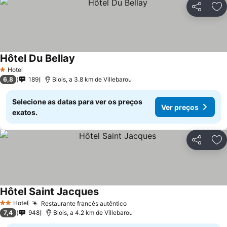
Partilhar
Ad
Hôtel Du Bellay
Ver preços
Hotel
1 Estrelas
6,8
189
Blois, a 3.8 km de Villebarou
Selecione as datas para ver os preços
Ver preços
exatos.
Partilhar
Ad
Hôtel Saint Jacques
Ver preços
Hotel
Restaurante francês autêntico
Ver preços
2 Estrelas
7,4
948
Blois, a 4.2 km de Villebarou