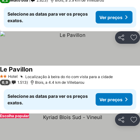
8,2
Muito boa
2.823
Blois, a 3.9 km de Villebarou
Selecione as datas para ver os preços
Ver preços
exatos.
Partilhar
Ad
Le Pavillon
Ver preços
Hotel
Localização à beira do rio com vista para a cidade
Ver preços
2 Estrelas
6,9
1.513
Blois, a 4.4 km de Villebarou
Selecione as datas para ver os preços
Ver preços
exatos.
Escolha popular
Partilhar
Ad