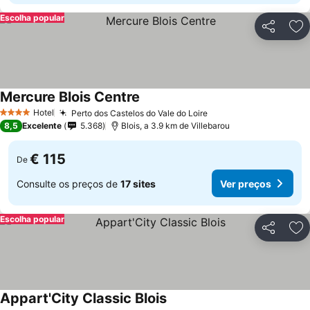
Escolha popular
Partilhar
Ad
Mercure Blois Centre
Ver preços
Hotel
Perto dos Castelos do Vale do Loire
Ver preços
4 Estrelas
8,5
Excelente
5.368
Blois, a 3.9 km de Villebarou
€ 115
De
Consulte os preços de
17 sites
Ver preços
Escolha popular
Partilhar
Ad
Appart'City Classic Blois
Ver preços