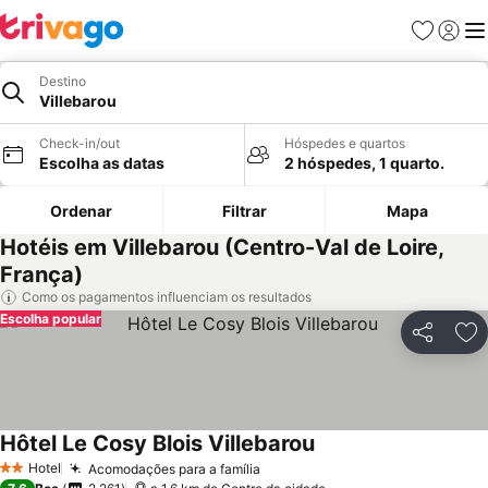
Favoritos
Iniciar
Me
Destino
Villebarou
Check-in/out
Hóspedes e quartos
Escolha as datas
2 hóspedes, 1 quarto.
Ordenar
Filtrar
Mapa
Hotéis em Villebarou (Centro-Val de Loire,
França)
Como os pagamentos influenciam os resultados
Escolha popular
Partilhar
Ad
Hôtel Le Cosy Blois Villebarou
Ver preços
Hotel
Acomodações para a família
Ver preços
2 Estrelas