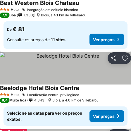
Best Western Blois Chateau
Ver preços
Hotel
Integração em edifício histórico
Ver preços
3 Estrelas
7,9
Boa
1.333
Blois, a 4.1 km de Villebarou
€ 81
De
Consulte os preços de
11 sites
Ver preços
Partilhar
Ad
Beelodge Hotel Blois Centre
Ver preços
Hotel
Localização central privilegiada
Ver preços
3 Estrelas
8,4
Muito boa
4.343
Blois, a 4.0 km de Villebarou
Selecione as datas para ver os preços
Ver preços
exatos.