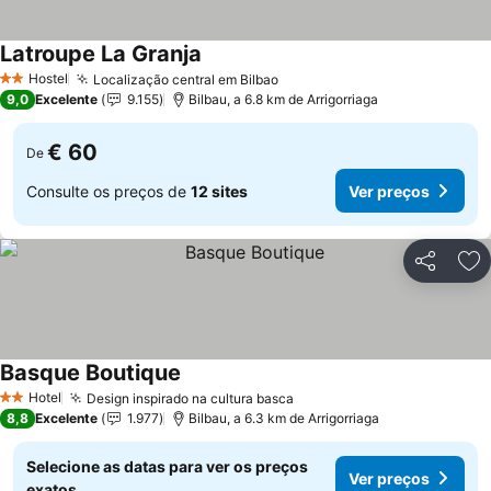
Latroupe La Granja
Ver preços
Hostel
Localização central em Bilbao
Ver preços
2 Estrelas
9,0
Excelente
9.155
Bilbau, a 6.8 km de Arrigorriaga
€ 60
De
Consulte os preços de
12 sites
Ver preços
Partilhar
Ad
Basque Boutique
Ver preços
Hotel
Design inspirado na cultura basca
Ver preços
2 Estrelas
8,8
Excelente
1.977
Bilbau, a 6.3 km de Arrigorriaga
Selecione as datas para ver os preços
Ver preços
exatos.