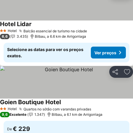
Hotel Lidar
Ver preços
Hotel
Balcão essencial de turismo na cidade
Ver preços
2 Estrelas
6,6
3.435
Bilbau, a 6.6 km de Arrigorriaga
Selecione as datas para ver os preços
Ver preços
exatos.
Partilhar
Ad
Goien Boutique Hotel
Ver preços
Hotel
Quartos no sótão com varandas privadas
Ver preços
2 Estrelas
9,6
Excelente
1.347
Bilbau, a 6.1 km de Arrigorriaga
€ 229
De