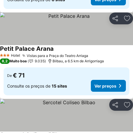
Partilhar
Ad
Petit Palace Arana
Ver preços
Hotel
Vistas para a Praça do Teatro Arriaga
Ver preços
3 Estrelas
8,2
Muito boa
9.035
Bilbau, a 6.5 km de Arrigorriaga
€ 71
De
Consulte os preços de
15 sites
Ver preços
Partilhar
Ad