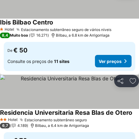
Ibis Bilbao Centro
Ver preços
Hotel
Estacionamento subterrâneo seguro de vários níveis
Ver preços
1 Estrelas
8,4
Muito boa
16.271
Bilbau, a 6.8 km de Arrigorriaga
€ 50
De
Consulte os preços de
11 sites
Ver preços
Partilhar
Ad
Residencia Universitaria Resa Blas de Otero
Ve
Hotel
Estacionamento subterrâneo seguro
Ver preços
2 Estrelas
6,7
4.189
Bilbau, a 6.4 km de Arrigorriaga