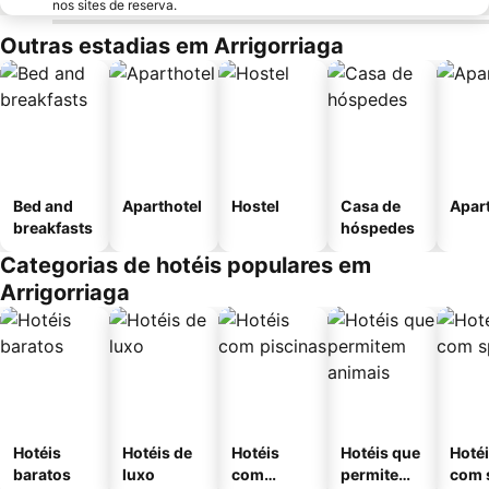
nos sites de reserva.
Outras estadias em Arrigorriaga
Bed and
Aparthotel
Hostel
Casa de
Apar
breakfasts
hóspedes
Categorias de hotéis populares em
Arrigorriaga
Hotéis
Hotéis de
Hotéis
Hotéis que
Hoté
baratos
luxo
com
permitem
com 