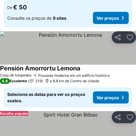
€ 50
De
Consulte os preços de
9 sites
Ver preços
Partilhar
Ad
Pensión Amorrortu Lemona
Ver preços
Casa de hóspedes
Pousada moderna em um edifício histórico
Ver preços
8,8
Excelente
319
a 8.8 km de Centro da cidade
Selecione as datas para ver os preços
Ver preços
exatos.
Escolha popular
Partilhar
Ad