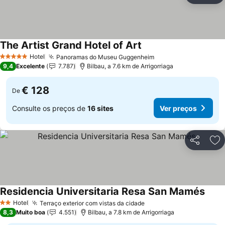
The Artist Grand Hotel of Art
Ver preços
Hotel
Panoramas do Museu Guggenheim
Ver preços
5 Estrelas
9,4
Excelente
7.787
Bilbau, a 7.6 km de Arrigorriaga
€ 128
De
Consulte os preços de
16 sites
Ver preços
Partilhar
Ad
Residencia Universitaria Resa San Mamés
Ver p
Hotel
Terraço exterior com vistas da cidade
Ver preços
2 Estrelas
8,3
Muito boa
4.551
Bilbau, a 7.8 km de Arrigorriaga