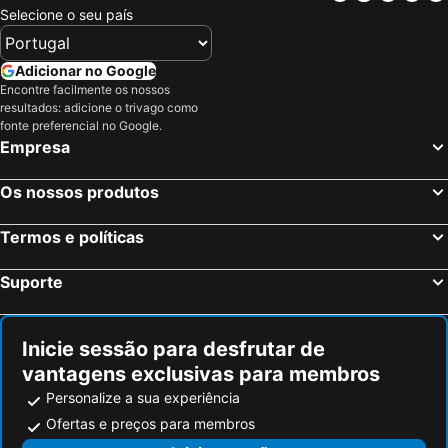
Bilbau, País Basco Hotéis
San Sebastián, País Basco Hotéis
Selecione o seu país
Vitoria, País Basco Hotéis
Pamplona, Navarra Hotéis
Logroño, La Rioja Hotéis
Irun, País Basco Hotéis
Adicionar no Google
Encontre facilmente os nossos
Saint-Jean-de-Luz, Aquitânia Hotéis
Baracaldo, País Basco Hotéis
resultados: adicione o trivago como
Miranda do Ebro, Castela e Leão Hotéis
Islantilla, Andaluzia Hotéis
fonte preferencial no Google.
Empresa
Madrid, Madrid Hotéis
Benidorm, Valência Hotéis
Sevilha, Andaluzia Hotéis
Barcelona, Catalunha Hotéis
Os nossos produtos
Vigo, Galiza Hotéis
Sangenjo, Galiza Hotéis
Termos e políticas
Isla Cristina, Andaluzia Hotéis
Isla Canela, Andaluzia Hotéis
Suporte
Inicie sessão para desfrutar de
vantagens exclusivas para membros
Personalize a sua experiência
Ofertas e preços para membros