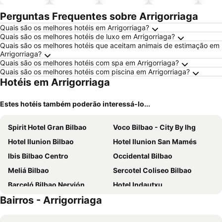
piscinas
animais
Perguntas Frequentes sobre Arrigorriaga
Quais são os melhores hotéis em Arrigorriaga?
Quais são os melhores hotéis de luxo em Arrigorriaga?
Quais são os melhores hotéis que aceitam animais de estimação em
Arrigorriaga?
Quais são os melhores hotéis com spa em Arrigorriaga?
Quais são os melhores hotéis com piscina em Arrigorriaga?
Hotéis em Arrigorriaga
Estes hotéis também poderão interessá-lo...
Spirit Hotel Gran Bilbao
Voco Bilbao - City By Ihg
Hotel Ilunion Bilbao
Hotel Ilunion San Mamés
Ibis Bilbao Centro
Occidental Bilbao
Meliá Bilbao
Sercotel Coliseo Bilbao
Barceló Bilbao Nervión
Hotel Indautxu
Bairros - Arrigorriaga
Mercure Bilbao Jardines De Albia
Residencia Universitaria Resa Blas de Otero
NYX Hotel Bilbao by Leonardo Hotels
Sercotel Ayala