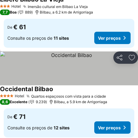
Ver preços
Hotel
Imersão cultural em Bilbao La Vieja
Ver preços
3 Estrelas
7,7
Boa
889
Bilbau, a 6.2 km de Arrigorriaga
€ 61
De
Consulte os preços de
11 sites
Ver preços
Partilhar
Ad
Occidental Bilbao
Ver preços
Hotel
Quartos espaçosos com vista para a cidade
Ver preços
4 Estrelas
8,6
Excelente
9.239
Bilbau, a 5.9 km de Arrigorriaga
€ 71
De
Consulte os preços de
12 sites
Ver preços