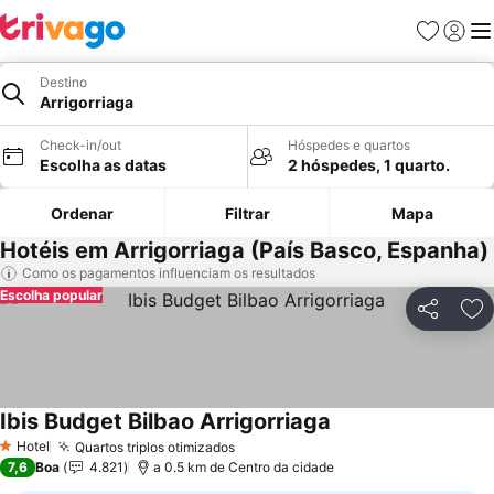
Favoritos
Iniciar
Me
Destino
Arrigorriaga
Check-in/out
Hóspedes e quartos
Escolha as datas
2 hóspedes, 1 quarto.
Ordenar
Filtrar
Mapa
Hotéis em Arrigorriaga (País Basco, Espanha)
Como os pagamentos influenciam os resultados
Escolha popular
Partilhar
Ad
Ibis Budget Bilbao Arrigorriaga
Ver preços
Hotel
Quartos triplos otimizados
Ver preços
1 Estrelas
7,6
Boa
4.821
a 0.5 km de Centro da cidade