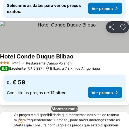
Selecione as datas para ver os preços
Ver preços
exatos.
Partilhar
Ad
Hotel Conde Duque Bilbao
Ver preços
Hotel
Restaurante Campo Volantín
Ver preços
3 Estrelas
8,5
Excelente
6.887
Bilbau, a 7.3 km de Arrigorriaga
€ 59
De
Consulte os preços de
12 sites
Ver preços
Mostrar mais
Os preços e a disponibilidade que recebemos dos sites de reserva
mudam frequentemente. Como tal, pode haver diferenças entre as
ofertas que consulta no trivago e os preços que estão disponíveis