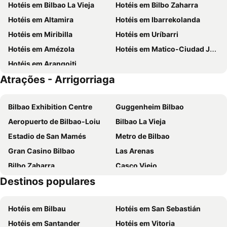
Hotéis em Bilbao La Vieja
Hotéis em Bilbo Zaharra
Sercotel Arenal Bilbao
Holiday Inn Express Bilbao By Ihg
Hotéis em Altamira
Hotéis em Ibarrekolanda
Hesperia Bilbao
Abba Euskalduna Hotel
Hotéis em Miribilla
Hotéis em Uríbarri
Hotel Puerta de Bilbao
Ibis Budget Bilbao Arrigorriaga
Hotéis em Amézola
Hotéis em Matico-Ciudad Jardín
Silken Sirimiri
Hotel Zenit Bilbao
Hotéis em Arangoiti
NH Collection Villa de Bilbao
Hotel Abando
Atrações - Arrigorriaga
Radisson Collection Bilbao
Petit Palace Arana
Hotel Carlton
Axel Hotel Bilbao - Adults Only
Bilbao Exhibition Centre
Guggenheim Bilbao
Líbere Bilbao La Vieja
Hotel Photo Zabalburu
Aeropuerto de Bilbao-Loiu
Bilbao La Vieja
The Artist Grand Hotel of Art
NH Bilbao Deusto
Estadio de San Mamés
Metro de Bilbao
Hotel Naval Sestao
URH Palacio de Oriol
Gran Casino Bilbao
Las Arenas
Hotel Conde Duque Bilbao
Hotel Lidar
Bilbo Zaharra
Casco Viejo
Ibis Budget Bilbao Barakaldo
Guggenheim Riverview 5 Bedrooms
Destinos populares
Passeio do Arenal
Altamira
Basque Boutique
BYPILLOW Irala
Txagorritxu
Bilbao BBK Live
Micampus Bilbao
Vincci Consulado de Bilbao
Hotéis em Bilbau
Hotéis em San Sebastián
San Juan de Gaztelugatxe
Adurtza
NH La Avanzada
Hotel Bilbao Plaza
Hotéis em Santander
Hotéis em Vitoria
Abando Indalecio Prieto Geltokia
A los hermanos Tonetti
Hotel Bilbi
Residencia Universitaria Resa San Mamés