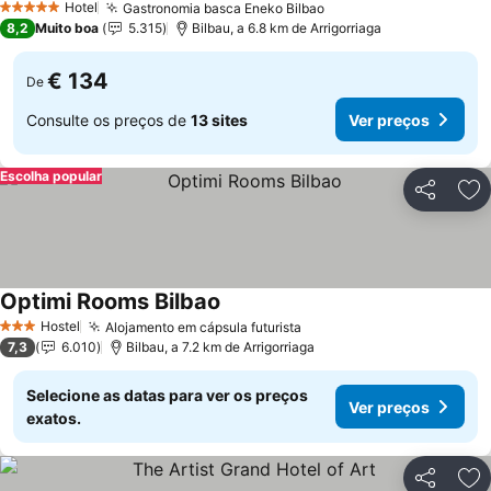
Hotel
Gastronomia basca Eneko Bilbao
Ver preços
5 Estrelas
8,2
Muito boa
5.315
Bilbau, a 6.8 km de Arrigorriaga
€ 134
De
Consulte os preços de
13 sites
Ver preços
Escolha popular
Partilhar
Ad
Optimi Rooms Bilbao
Ver preços
Hostel
Alojamento em cápsula futurista
Ver preços
3 Estrelas
7,3
6.010
Bilbau, a 7.2 km de Arrigorriaga
Selecione as datas para ver os preços
Ver preços
exatos.
Partilhar
Ad