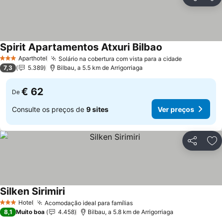
Partilhar
Ad
Spirit Apartamentos Atxuri Bilbao
Ver preços
Aparthotel
Solário na cobertura com vista para a cidade
Ver preços
3 Estrelas
7,3
5.389
Bilbau, a 5.5 km de Arrigorriaga
€ 62
De
Consulte os preços de
9 sites
Ver preços
Partilhar
Ad
Silken Sirimiri
Ver preços
Hotel
Acomodação ideal para famílias
Ver preços
3 Estrelas
8,1
Muito boa
4.458
Bilbau, a 5.8 km de Arrigorriaga