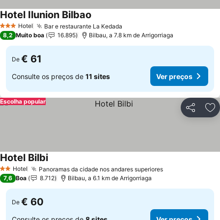
Hotel Ilunion Bilbao
Ver preços
Hotel
Bar e restaurante La Kedada
Ver preços
3 Estrelas
8,2
Muito boa
16.895
Bilbau, a 7.8 km de Arrigorriaga
€ 61
De
Consulte os preços de
11 sites
Ver preços
Escolha popular
Partilhar
Ad
Hotel Bilbi
Ver preços
Hotel
Panoramas da cidade nos andares superiores
Ver preços
2 Estrelas
7,6
Boa
8.712
Bilbau, a 6.1 km de Arrigorriaga
€ 60
De
Consulte os preços de
8 sites
Ver preços