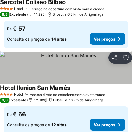
Sercotel Coliseo Bilbao
Ver preços
Hotel
Terraço na cobertura com vista para a cidade
Ver preços
4 Estrelas
8,8
Excelente
11.295
Bilbau, a 6.8 km de Arrigorriaga
€ 57
De
Consulte os preços de
14 sites
Ver preços
Partilhar
Ad
Hotel Ilunion San Mamés
Ver preços
Hotel
Acesso direto ao estacionamento subterrâneo
Ver preços
4 Estrelas
9,0
Excelente
12.989
Bilbau, a 7.8 km de Arrigorriaga
€ 66
De
Consulte os preços de
12 sites
Ver preços