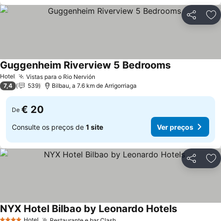
Partilhar
Ad
Guggenheim Riverview 5 Bedrooms
Ver preços
Hotel
Vistas para o Rio Nervión
Ver preços
7,4
539
Bilbau, a 7.6 km de Arrigorriaga
€ 20
De
Consulte os preços de
1 site
Ver preços
Partilhar
Ad
NYX Hotel Bilbao by Leonardo Hotels
Ver preços
Hotel
Restaurante e bar Clash