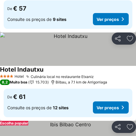
€ 57
De
Consulte os preços de
9 sites
Ver preços
Partilhar
Ad
Hotel Indautxu
Ver preços
Hotel
Culinária local no restaurante Etxaniz
Ver preços
4 Estrelas
8,2
Muito boa
15.703
Bilbau, a 7.1 km de Arrigorriaga
€ 61
De
Consulte os preços de
12 sites
Ver preços
Escolha popular
Partilhar
Ad