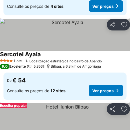
Consulte os preços de
4 sites
Ver preços
Partilhar
Ad
Sercotel Ayala
Ver preços
Hotel
Localização estratégica no bairro de Abando
Ver preços
4 Estrelas
9,0
Excelente
5.853
Bilbau, a 6.8 km de Arrigorriaga
€ 54
De
Consulte os preços de
12 sites
Ver preços
Escolha popular
Partilhar
Ad