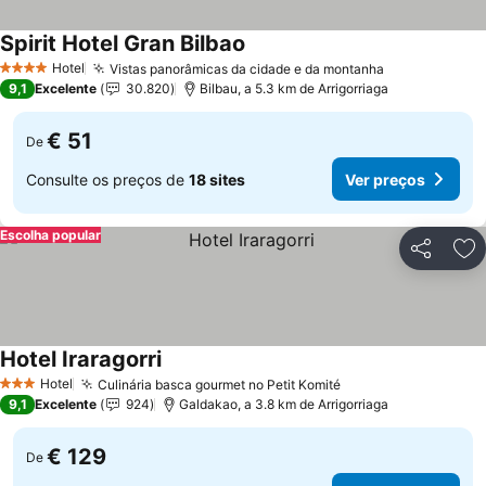
Spirit Hotel Gran Bilbao
Ver preços
Hotel
Vistas panorâmicas da cidade e da montanha
Ver preços
4 Estrelas
9,1
Excelente
30.820
Bilbau, a 5.3 km de Arrigorriaga
€ 51
De
Consulte os preços de
18 sites
Ver preços
Escolha popular
Partilhar
Ad
Hotel Iraragorri
Ver preços
Hotel
Culinária basca gourmet no Petit Komité
Ver preços
3 Estrelas
9,1
Excelente
924
Galdakao, a 3.8 km de Arrigorriaga
€ 129
De