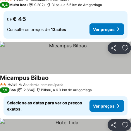
Ver preços
4 Estrelas
8,4
Muito boa
9.202
Bilbau, a 6.5 km de Arrigorriaga
€ 45
De
Consulte os preços de
13 sites
Ver preços
Partilhar
Ad
Micampus Bilbao
Ver preços
Hotel
Academia bem equipada
Ver preços
2 Estrelas
7,9
Boa
2.864
Bilbau, a 6.0 km de Arrigorriaga
Selecione as datas para ver os preços
Ver preços
exatos.
Partilhar
Ad