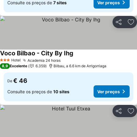
Consulte os preços de
7 sites
Ver preços
Partilhar
Ad
Voco Bilbao - City By Ihg
Ver preços
Hotel
Academia 24 horas
Ver preços
3 Estrelas
8,9
Excelente
6.359
Bilbau, a 6.6 km de Arrigorriaga
€ 46
De
Consulte os preços de
10 sites
Ver preços
Partilhar
Ad