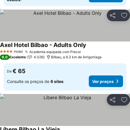
Partilhar
Ad
Axel Hotel Bilbao - Adults Only
Ver preços
Hotel
Academia equipada com Precor
Ver preços
4 Estrelas
9,0
Excelente
4.026
Bilbau, a 6.3 km de Arrigorriaga
€ 65
De
Consulte os preços de
6 sites
Ver preços
Partilhar
Ad
Líbere Bilbao La Vieja