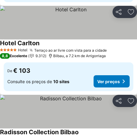
Partilhar
Ad
Hotel Carlton
Ver preços
Hotel
Terraço ao ar livre com vista para a cidade
Ver preços
5 Estrelas
8,8
Excelente
9.312
Bilbau, a 7.2 km de Arrigorriaga
€ 103
De
Consulte os preços de
10 sites
Ver preços
Partilhar
Ad
Radisson Collection Bilbao
Ver preços