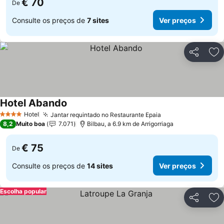
€ 70
De
Consulte os preços de
7 sites
Ver preços
Partilhar
Ad
Hotel Abando
Ver preços
Hotel
Jantar requintado no Restaurante Epaia
Ver preços
4 Estrelas
8,2
Muito boa
7.071
Bilbau, a 6.9 km de Arrigorriaga
€ 75
De
Consulte os preços de
14 sites
Ver preços
Escolha popular
Partilhar
Ad