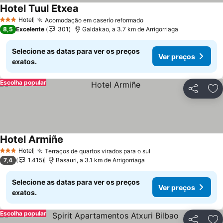
Hotel Tuul Etxea
Ver preços
Hotel
Acomodação em caserío reformado
Ver preços
3 Estrelas
8,5
Excelente
301
Galdakao, a 3.7 km de Arrigorriaga
Selecione as datas para ver os preços
Ver preços
exatos.
Escolha popular
Partilhar
Ad
Hotel Armiñe
Ver preços
Hotel
Terraços de quartos virados para o sul
Ver preços
3 Estrelas
7,4
1.415
Basauri, a 3.1 km de Arrigorriaga
Selecione as datas para ver os preços
Ver preços
exatos.
Escolha popular