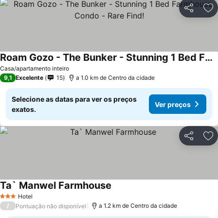
Partilhar
Ad
Roam Gozo - The Bunker - Stunning 1 Bed Farmhouse Condo - Rare Find!
Casa/apartamento inteiro
9,1
Excelente
15
a 1.0 km de Centro da cidade
Selecione as datas para ver os preços
Ver preços
exatos.
Partilhar
Ad
Ta` Manwel Farmhouse
Hotel
3 Estrelas
/
a 1.2 km de Centro da cidade
Pontuação não disponível