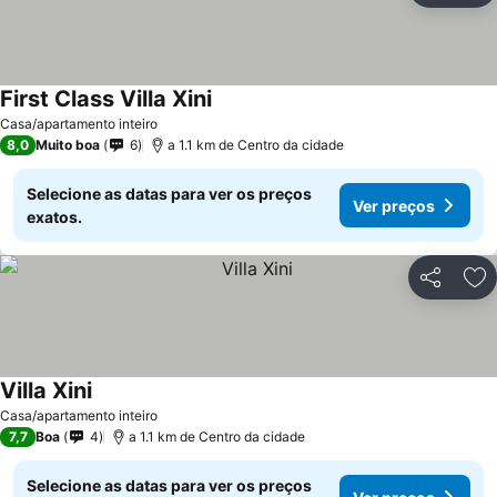
First Class Villa Xini
Casa/apartamento inteiro
8,0
Muito boa
6
a 1.1 km de Centro da cidade
Selecione as datas para ver os preços
Ver preços
exatos.
Partilhar
Ad
Villa Xini
Casa/apartamento inteiro
7,7
Boa
4
a 1.1 km de Centro da cidade
Selecione as datas para ver os preços