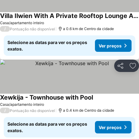
Villa Ilwien With A Private Rooftop Lounge Area And Pool
Casa/apartamento inteiro
/
a 0.6 km de Centro da cidade
Pontuação não disponível
Selecione as datas para ver os preços
Ver preços
exatos.
Partilhar
Ad
Xewkija - Townhouse with Pool
Casa/apartamento inteiro
/
a 0.4 km de Centro da cidade
Pontuação não disponível
Selecione as datas para ver os preços
Ver preços
exatos.