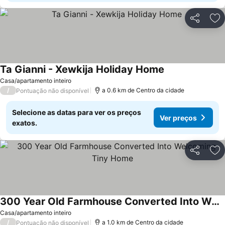
Partilhar
Ad
Ta Gianni - Xewkija Holiday Home
Casa/apartamento inteiro
/
a 0.6 km de Centro da cidade
Pontuação não disponível
Selecione as datas para ver os preços
Ver preços
exatos.
Partilhar
Ad
300 Year Old Farmhouse Converted Into Welcoming Tiny Home
Casa/apartamento inteiro
/
a 1.0 km de Centro da cidade
Pontuação não disponível