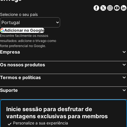
Paceville, Malta Hotéis
Pembroke, Malta Hotéis
Hotel Ta' Cenc & Spa
Quaint Boutique Hotel Sannat
Facebook
Twitter
Insta
Yo
Fontana, Gozo Hotéis
Għasri, Gozo Hotéis
Villa Palma
Forty Three
Selecione o seu país
St. Julian's, Malta Hotéis
Mellieħa, Malta Hotéis
Townhouse17 Boutique Bed & Breakfast
Maria Townhouse Heart of Victoria B&B
Sliema, Malta Hotéis
St. Paul's Bay, Malta Hotéis
Maria Rosa Suites
The Bugibbа Hotel
Adicionar no Google
Qawra, Malta Hotéis
Valeta, Malta Hotéis
Encontre facilmente os nossos
Hotel Mellieha Bay
Cesca Boutique
resultados: adicione o trivago como
Gżira, Malta Hotéis
Bugibba, Malta Hotéis
Hotel Panorama
Block Aparthotel
fonte preferencial no Google.
Naxxar, Malta Hotéis
Empresa
Sunflower
M31 Boutique Hotel
Os nossos produtos
Termos e políticas
Suporte
Inicie sessão para desfrutar de
vantagens exclusivas para membros
Personalize a sua experiência