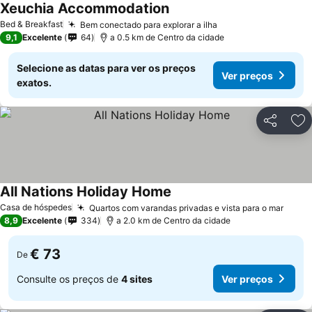
Xeuchia Accommodation
Bed & Breakfast
Bem conectado para explorar a ilha
9,1
Excelente
64
a 0.5 km de Centro da cidade
Selecione as datas para ver os preços
Ver preços
exatos.
Partilhar
Ad
All Nations Holiday Home
Casa de hóspedes
Quartos com varandas privadas e vista para o mar
8,9
Excelente
334
a 2.0 km de Centro da cidade
€ 73
De
Consulte os preços de
4 sites
Ver preços