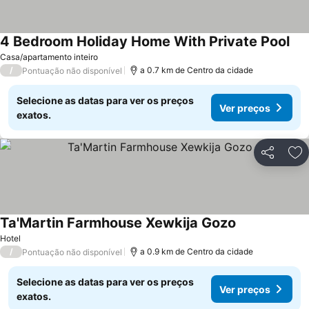
4 Bedroom Holiday Home With Private Pool
Casa/apartamento inteiro
/
a 0.7 km de Centro da cidade
Pontuação não disponível
Selecione as datas para ver os preços
Ver preços
exatos.
Partilhar
Ad
Ta'Martin Farmhouse Xewkija Gozo
Hotel
/
a 0.9 km de Centro da cidade
Pontuação não disponível
Selecione as datas para ver os preços
Ver preços
exatos.