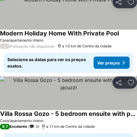
Partilhar
Ad
Modern Holiday Home With Private Pool
Casa/apartamento inteiro
/
a 1.0 km de Centro da cidade
Pontuação não disponível
Selecione as datas para ver os preços
Ver preços
exatos.
Partilhar
Ad
Villa Rossa Gozo - 5 bedroom ensuite with pool & jacuzzi
Casa/apartamento inteiro
9,7
Excelente
3
a 1.1 km de Centro da cidade