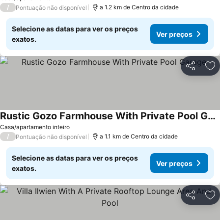
/
a 1.2 km de Centro da cidade
Pontuação não disponível
Selecione as datas para ver os preços
Ver preços
exatos.
Partilhar
Ad
Rustic Gozo Farmhouse With Private Pool Garage
Casa/apartamento inteiro
/
a 1.1 km de Centro da cidade
Pontuação não disponível
Selecione as datas para ver os preços
Ver preços
exatos.
Partilhar
Ad