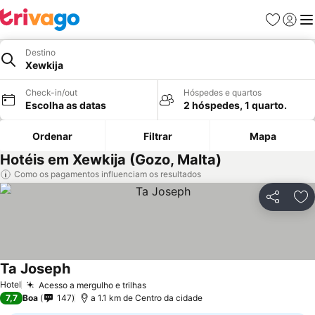
Favoritos
Iniciar
Me
Destino
Xewkija
Check-in/out
Hóspedes e quartos
Escolha as datas
2 hóspedes, 1 quarto.
Ordenar
Filtrar
Mapa
Hotéis em Xewkija (Gozo, Malta)
Como os pagamentos influenciam os resultados
Partilhar
Ad
Ta Joseph
Hotel
Acesso a mergulho e trilhas
7,7
Boa
147
a 1.1 km de Centro da cidade