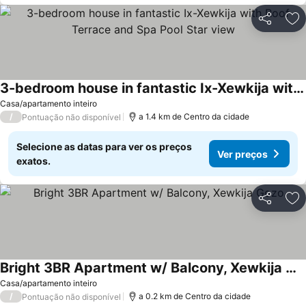
Partilhar
Ad
3-bedroom house in fantastic Ix-Xewkija with Roof Terrace and Spa Pool Star view
Casa/apartamento inteiro
/
a 1.4 km de Centro da cidade
Pontuação não disponível
Selecione as datas para ver os preços
Ver preços
exatos.
Partilhar
Ad
Bright 3BR Apartment w/ Balcony, Xewkija Gozo
Casa/apartamento inteiro
/
a 0.2 km de Centro da cidade
Pontuação não disponível