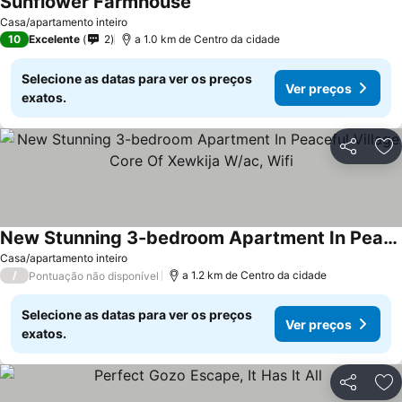
Sunflower Farmhouse
Casa/apartamento inteiro
10
Excelente
2
a 1.0 km de Centro da cidade
Selecione as datas para ver os preços
Ver preços
exatos.
Partilhar
Ad
New Stunning 3-bedroom Apartment In Peaceful Village Core Of Xewkija W/ac, Wifi
Casa/apartamento inteiro
/
a 1.2 km de Centro da cidade
Pontuação não disponível
Selecione as datas para ver os preços
Ver preços
exatos.
Partilhar
Ad