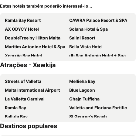
Estes hotéis também poderão interessá-lo...
Ramla Bay Resort
QAWRA Palace Resort & SPA
AX ODYCY Hotel
Solana Hotel & Spa
DoubleTree by Hilton Malta
Salini Resort
Maritim Antonine Hotel & Spa
Bella Vista Hotel
Xemxija Bay Hotel
db San Antonio Hotel + Spa All Inclusive
Atrações - Xewkija
Mayflower Hotel Malta
Soreda Hotel
Grand Hotel Gozo
Paradise Bay Resort
Streets of Valletta
Mellieha Bay
Hotel Calypso
Canifor Hotel
Malta International Airport
Blue Lagoon
Pergola Hotel & Spa
The Segond Hotel
La Valletta Carnival
Ghajn Tuffieha
Gillieru Harbour Hotel
Coral Hotel
Ramla Bay
Valletta and Floriana Fortifications
Hotel Santana
Topaz Hotel
Balluta Bay
St George's Beach
La Playa Hotel
St. Patrick's Hotel
Destinos populares
Catedral de São João
Popeye Village
Hotel VIU57
ibis Styles ST Pauls Bay Malta
Spinola Bay
Palazzo Parisio & Gardens
Primera Hotel
Reef Hotel & Spa