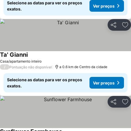
Selecione as datas para ver os preços
Ver preços
exatos.
Partilhar
Ad
Ta' Gianni
Casa/apartamento inteiro
/
a 0.6 km de Centro da cidade
Pontuação não disponível
Selecione as datas para ver os preços
Ver preços
exatos.
Partilhar
Ad