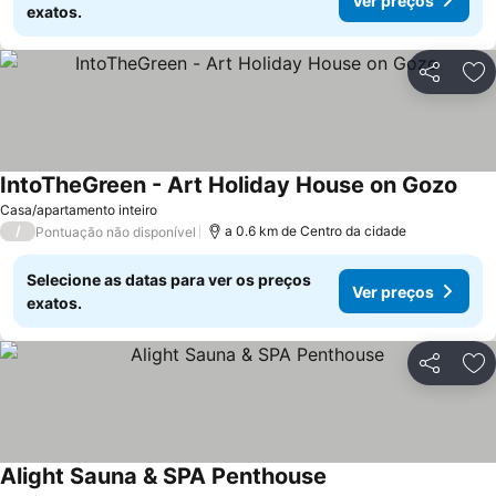
Ver preços
exatos.
Partilhar
Ad
IntoTheGreen - Art Holiday House on Gozo
Casa/apartamento inteiro
/
a 0.6 km de Centro da cidade
Pontuação não disponível
Selecione as datas para ver os preços
Ver preços
exatos.
Partilhar
Ad
Alight Sauna & SPA Penthouse