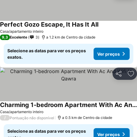
Perfect Gozo Escape, It Has It All
Casa/apartamento inteiro
9,3
Excelente
3
a 1.2 km de Centro da cidade
Selecione as datas para ver os preços
Ver preços
exatos.
Partilhar
Ad
Charming 1-bedroom Apartment With Ac And Wifi In Qawra
Casa/apartamento inteiro
/
a 0.5 km de Centro da cidade
Pontuação não disponível
Selecione as datas para ver os preços
Ver preços