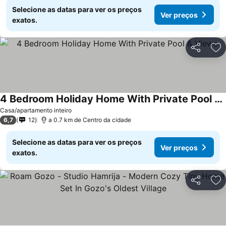
Selecione as datas para ver os preços
Ver preços
exatos.
Partilhar
Ad
4 Bedroom Holiday Home With Private Pool & Views
Casa/apartamento inteiro
6,7
12
a 0.7 km de Centro da cidade
Selecione as datas para ver os preços
Ver preços
exatos.
Partilhar
Ad