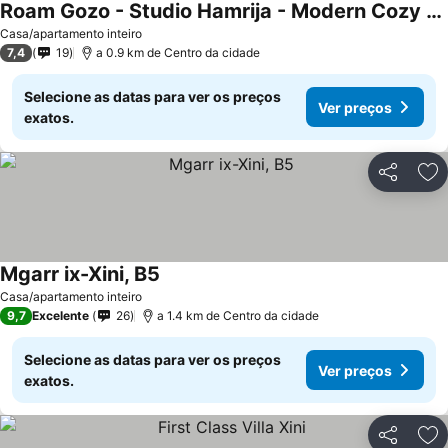
Roam Gozo - Studio Hamrija - Modern Cozy Tiny Home Set In Gozo's Oldest Village
Casa/apartamento inteiro
7,4
19
a 0.9 km de Centro da cidade
Selecione as datas para ver os preços
Ver preços
exatos.
Partilhar
Ad
Mgarr ix-Xini, B5
Casa/apartamento inteiro
9,7
Excelente
26
a 1.4 km de Centro da cidade
Selecione as datas para ver os preços
Ver preços
exatos.
Partilhar
Ad