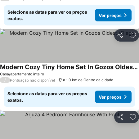
Selecione as datas para ver os preços
Ver preços
exatos.
Partilhar
Ad
Modern Cozy Tiny Home Set In Gozos Oldest Village
Casa/apartamento inteiro
/
a 1.0 km de Centro da cidade
Pontuação não disponível
Selecione as datas para ver os preços
Ver preços
exatos.
Partilhar
Ad