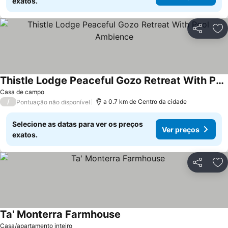
exatos.
Partilhar
Ad
Thistle Lodge Peaceful Gozo Retreat With Pool Ambience
Casa de campo
/
a 0.7 km de Centro da cidade
Pontuação não disponível
Selecione as datas para ver os preços
Ver preços
exatos.
Partilhar
Ad
Ta' Monterra Farmhouse
Casa/apartamento inteiro