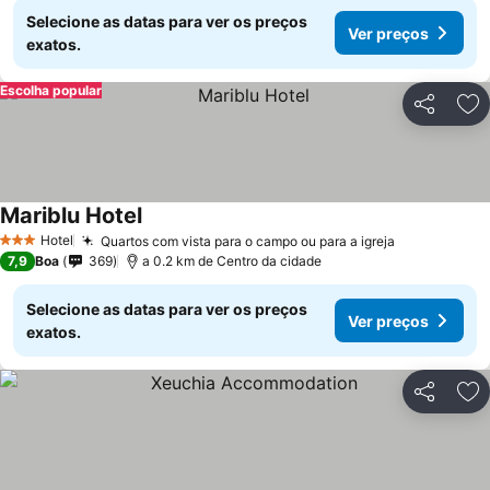
Selecione as datas para ver os preços
Ver preços
exatos.
Escolha popular
Partilhar
Ad
Mariblu Hotel
Hotel
Quartos com vista para o campo ou para a igreja
3 Estrelas
7,9
Boa
369
a 0.2 km de Centro da cidade
Selecione as datas para ver os preços
Ver preços
exatos.
Partilhar
Ad