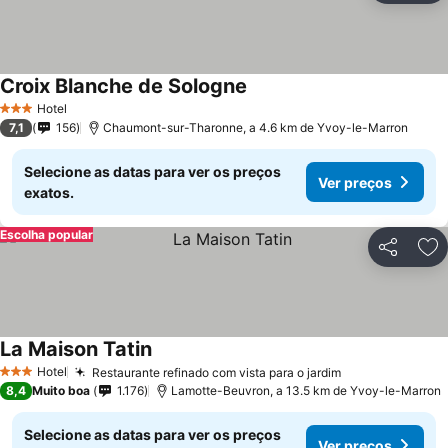
Croix Blanche de Sologne
Ver preços
Hotel
3 Estrelas
7,1
156
Chaumont-sur-Tharonne, a 4.6 km de Yvoy-le-Marron
Selecione as datas para ver os preços
Ver preços
exatos.
Escolha popular
Partilhar
Ad
La Maison Tatin
Ver preços
Hotel
Restaurante refinado com vista para o jardim
Ver preços
3 Estrelas
8,4
Muito boa
1.176
Lamotte-Beuvron, a 13.5 km de Yvoy-le-Marron
Selecione as datas para ver os preços
Ver preços