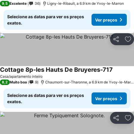
9,5
Excelente
36
Ligny-le-Ribault, a 6.9 km de Yvoy-le-Marron
Selecione as datas para ver os preços
Ver preços
exatos.
Partilhar
Ad
Cottage 8p-les Hauts De Bruyeres-717
Ver preç
Casa/apartamento inteiro
8,2
Muito boa
9
Chaumont-sur-Tharonne, a 6.9 km de Yvoy-le-Marr
Selecione as datas para ver os preços
Ver preços
exatos.
Partilhar
Ad