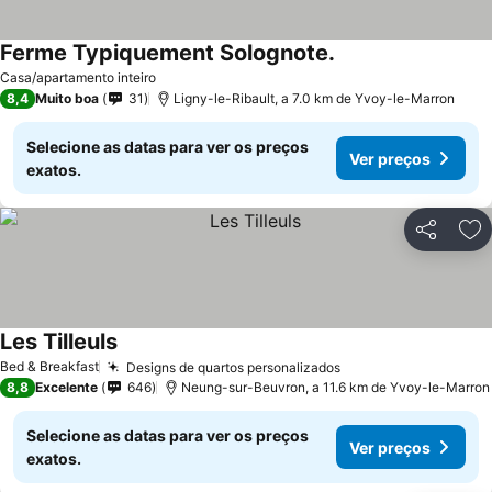
Ferme Typiquement Solognote.
Ver preços
Casa/apartamento inteiro
8,4
Muito boa
31
Ligny-le-Ribault, a 7.0 km de Yvoy-le-Marron
Selecione as datas para ver os preços
Ver preços
exatos.
Partilhar
Ad
Les Tilleuls
Ver preços
Bed & Breakfast
Designs de quartos personalizados
Ver preços
8,8
Excelente
646
Neung-sur-Beuvron, a 11.6 km de Yvoy-le-Marron
Selecione as datas para ver os preços
Ver preços
exatos.