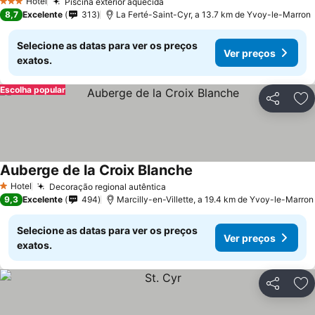
Hotel
Piscina exterior aquecida
Ver preços
3 Estrelas
8,7
Excelente
313
La Ferté-Saint-Cyr, a 13.7 km de Yvoy-le-Marron
Selecione as datas para ver os preços
Ver preços
exatos.
Escolha popular
Partilhar
Ad
Auberge de la Croix Blanche
Ver preços
Hotel
Decoração regional autêntica
Ver preços
1 Estrelas
9,3
Excelente
494
Marcilly-en-Villette, a 19.4 km de Yvoy-le-Marron
Selecione as datas para ver os preços
Ver preços
exatos.
Partilhar
Ad