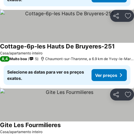
Partilhar
Ad
Cottage-6p-les Hauts De Bruyeres-251
Ver pre
Casa/apartamento inteiro
8,4
Muito boa
5
Chaumont-sur-Tharonne, a 6.9 km de Yvoy-le-Marr
Selecione as datas para ver os preços
Ver preços
exatos.
Partilhar
Ad
Gite Les Fourmilieres
Ver preços
Casa/apartamento inteiro