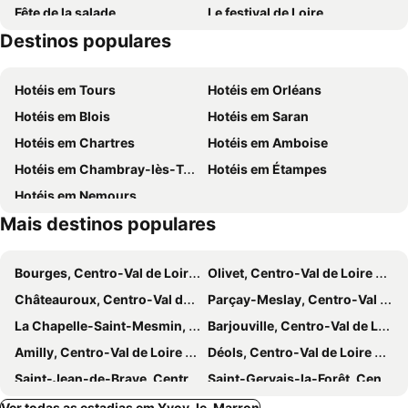
Fête de la salade
Le festival de Loire
Destinos populares
Maison de Jeanne d'Arc
Beffroi
Baignade Naturelle du Pays de Chambord
Musée des Beaux-Arts
Hotéis em Tours
Hotéis em Orléans
Hotéis em Blois
Hotéis em Saran
Hotéis em Chartres
Hotéis em Amboise
Hotéis em Chambray-lès-Tours
Hotéis em Étampes
Hotéis em Nemours
Mais destinos populares
Bourges, Centro-Val de Loire Hotéis
Olivet, Centro-Val de Loire Hotéis
Châteauroux, Centro-Val de Loire Hotéis
Parçay-Meslay, Centro-Val de Loire Hotéis
La Chapelle-Saint-Mesmin, Centro-Val de Loire Hotéis
Barjouville, Centro-Val de Loire Hotéis
Amilly, Centro-Val de Loire Hotéis
Déols, Centro-Val de Loire Hotéis
Saint-Jean-de-Braye, Centro-Val de Loire Hotéis
Saint-Gervais-la-Forêt, Centro-Val de Loire Hotéis
Nazelles-Négron, Centro-Val de Loire Hotéis
Saint-Avertin, Centro-Val de Loire Hotéis
Ver todas as estadias em Yvoy-le-Marron