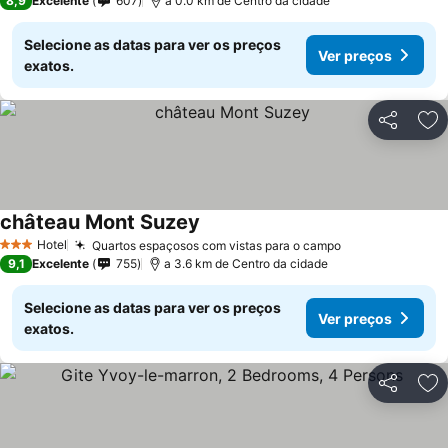
8,9
Excelente
607
a 0.0 km de Centro da cidade
Selecione as datas para ver os preços
Ver preços
exatos.
Partilhar
Ad
château Mont Suzey
Ver preços
Hotel
Quartos espaçosos com vistas para o campo
Ver preços
3 Estrelas
9,1
Excelente
755
a 3.6 km de Centro da cidade
Selecione as datas para ver os preços
Ver preços
exatos.
Partilhar
Ad