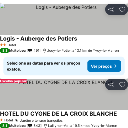
Partilhar
Ad
Logis - Auberge des Potiers
Ver preços
Hotel
2 Estrelas
8,1
Muito boa
491
Jouy-le-Potier, a 13.1 km de Yvoy-le-Marron
Selecione as datas para ver os preços
Ver preços
exatos.
Escolha popular
Partilhar
Ad
HOTEL DU CYGNE DE LA CROIX BLANCHE
Ver 
Hotel
Jardim e terraço tranquilos
Ver preços
1 Estrelas
8,1
Muito boa
343
Lailly-en-Val, a 19.5 km de Yvoy-le-Marron