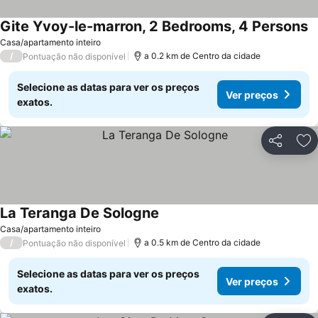
Gite Yvoy-le-marron, 2 Bedrooms, 4 Persons
V
Casa/apartamento inteiro
/
a 0.2 km de Centro da cidade
Pontuação não disponível
Selecione as datas para ver os preços
Ver preços
exatos.
Partilhar
Ad
La Teranga De Sologne
Ver preços
Casa/apartamento inteiro
/
a 0.5 km de Centro da cidade
Pontuação não disponível
Selecione as datas para ver os preços
Ver preços
exatos.