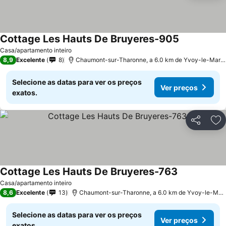
Cottage Les Hauts De Bruyeres-905
Ver preços
Casa/apartamento inteiro
8,9
Excelente
8
Chaumont-sur-Tharonne, a 6.0 km de Yvoy-le-Marr
Selecione as datas para ver os preços
Ver preços
exatos.
Partilhar
Ad
Cottage Les Hauts De Bruyeres-763
Ver preços
Casa/apartamento inteiro
8,6
Excelente
13
Chaumont-sur-Tharonne, a 6.0 km de Yvoy-le-Mar
Selecione as datas para ver os preços
Ver preços
exatos.