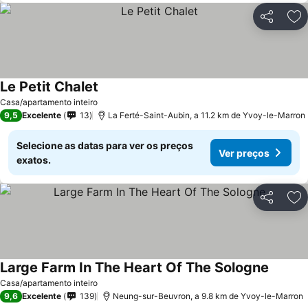
Partilhar
Ad
Le Petit Chalet
Ver preços
Casa/apartamento inteiro
9,5
Excelente
13
La Ferté-Saint-Aubin, a 11.2 km de Yvoy-le-Marron
Selecione as datas para ver os preços
Ver preços
exatos.
Partilhar
Ad
Large Farm In The Heart Of The Sologne
Ver pre
Casa/apartamento inteiro
9,6
Excelente
139
Neung-sur-Beuvron, a 9.8 km de Yvoy-le-Marron