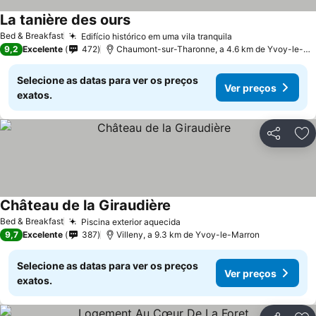
La tanière des ours
Ver preços
Bed & Breakfast
Edifício histórico em uma vila tranquila
Ver preços
9,2
Excelente
472
Chaumont-sur-Tharonne, a 4.6 km de Yvoy-le-Ma
Selecione as datas para ver os preços
Ver preços
exatos.
Partilhar
Ad
Château de la Giraudière
Ver preços
Bed & Breakfast
Piscina exterior aquecida
Ver preços
9,7
Excelente
387
Villeny, a 9.3 km de Yvoy-le-Marron
Selecione as datas para ver os preços
Ver preços
exatos.