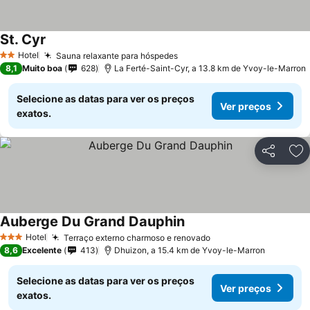
St. Cyr
Ver preços
Hotel
Sauna relaxante para hóspedes
Ver preços
2 Estrelas
8,1
Muito boa
628
La Ferté-Saint-Cyr, a 13.8 km de Yvoy-le-Marron
Selecione as datas para ver os preços
Ver preços
exatos.
Partilhar
Ad
Auberge Du Grand Dauphin
Ver preços
Hotel
Terraço externo charmoso e renovado
Ver preços
3 Estrelas
8,6
Excelente
413
Dhuizon, a 15.4 km de Yvoy-le-Marron
Selecione as datas para ver os preços
Ver preços
exatos.