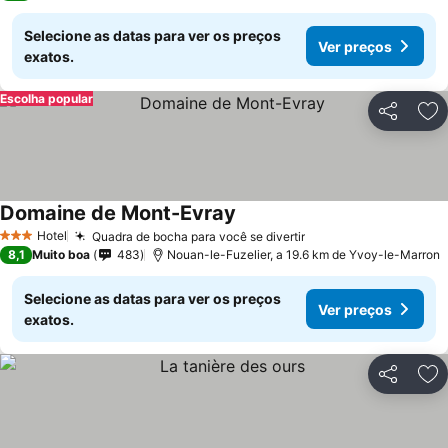
Selecione as datas para ver os preços
Ver preços
exatos.
Escolha popular
Partilhar
Ad
Domaine de Mont-Evray
Ver preços
Hotel
Quadra de bocha para você se divertir
Ver preços
3 Estrelas
8,1
Muito boa
483
Nouan-le-Fuzelier, a 19.6 km de Yvoy-le-Marron
Selecione as datas para ver os preços
Ver preços
exatos.
Partilhar
Ad