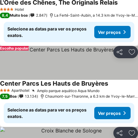
L'Orée des Chênes, The Originals Relais
Ver preç
Hotel
4 Estrelas
8,4
Muito boa
2.847
La Ferté-Saint-Aubin, a 14.3 km de Yvoy-le-Ma
Selecione as datas para ver os preços
Ver preços
exatos.
Escolha popular
Partilhar
Ad
Center Parcs Les Hauts de Bruyères
Ver preços
Aparthotel
Amplo parque aquático Aqua Mundo
Ver preços
3 Estrelas
7,5
Boa
13.134
Chaumont-sur-Tharonne, a 6.3 km de Yvoy-le-Marro
Selecione as datas para ver os preços
Ver preços
exatos.
Partilhar
Ad