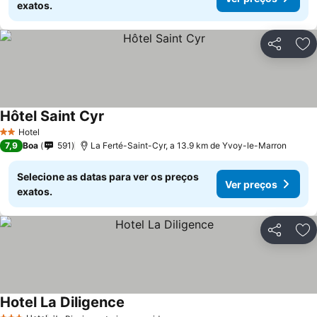
exatos.
Partilhar
Ad
Hôtel Saint Cyr
Ver preços
Hotel
2 Estrelas
7,9
Boa
591
La Ferté-Saint-Cyr, a 13.9 km de Yvoy-le-Marron
Selecione as datas para ver os preços
Ver preços
exatos.
Partilhar
Ad
Hotel La Diligence
Ver preços