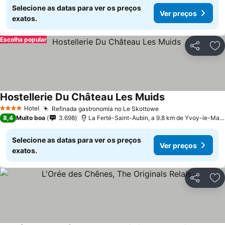
Selecione as datas para ver os preços
Ver preços
exatos.
Escolha popular
Partilhar
Ad
Hostellerie Du Château Les Muids
Ver preços
Hotel
Refinada gastronomia no Le Skottowe
Ver preços
4 Estrelas
8,4
Muito boa
3.698
La Ferté-Saint-Aubin, a 9.8 km de Yvoy-le-Marr
Selecione as datas para ver os preços
Ver preços
exatos.
Partilhar
Ad