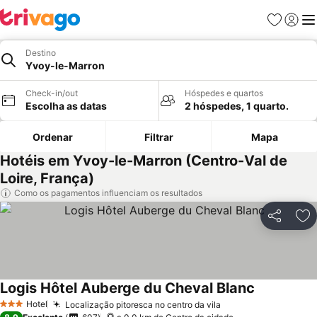
Favoritos
Iniciar
Me
Destino
Yvoy-le-Marron
Check-in/out
Hóspedes e quartos
Escolha as datas
2 hóspedes, 1 quarto.
Ordenar
Filtrar
Mapa
Hotéis em Yvoy-le-Marron (Centro-Val de
Loire, França)
Como os pagamentos influenciam os resultados
Partilhar
Ad
Logis Hôtel Auberge du Cheval Blanc
Ver preços
Hotel
Localização pitoresca no centro da vila
Ver preços
3 Estrelas