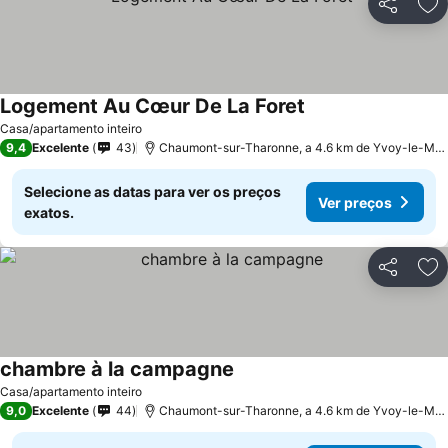
Partilhar
Ad
Logement Au Cœur De La Foret
Ver preços
Casa/apartamento inteiro
9,4
Excelente
43
Chaumont-sur-Tharonne, a 4.6 km de Yvoy-le-Mar
Selecione as datas para ver os preços
Ver preços
exatos.
Partilhar
Ad
chambre à la campagne
Ver preços
Casa/apartamento inteiro
9,0
Excelente
44
Chaumont-sur-Tharonne, a 4.6 km de Yvoy-le-Mar