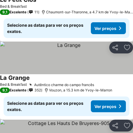
Ver preços
Bed & Breakfast
9,1
Excelente
11
Chaumont-sur-Tharonne, a 4.7 km de Yvoy-le-Mar
Selecione as datas para ver os preços
Ver preços
exatos.
Partilhar
Ad
La Grange
Ver preços
Bed & Breakfast
Autêntico charme do campo francês
Ver preços
9,1
Excelente
352
Vouzon, a 15.3 km de Yvoy-le-Marron
Selecione as datas para ver os preços
Ver preços
exatos.
Partilhar
Ad