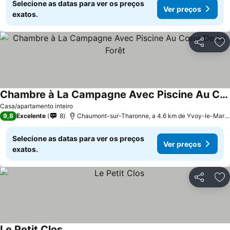
Selecione as datas para ver os preços
Ver preços
exatos.
Partilhar
Ad
Chambre à La Campagne Avec Piscine Au Cœur De La Forêt
Ver preços
Casa/apartamento inteiro
9,8
Excelente
8
Chaumont-sur-Tharonne, a 4.6 km de Yvoy-le-Marr
Selecione as datas para ver os preços
Ver preços
exatos.
Partilhar
Ad
Le Petit Clos