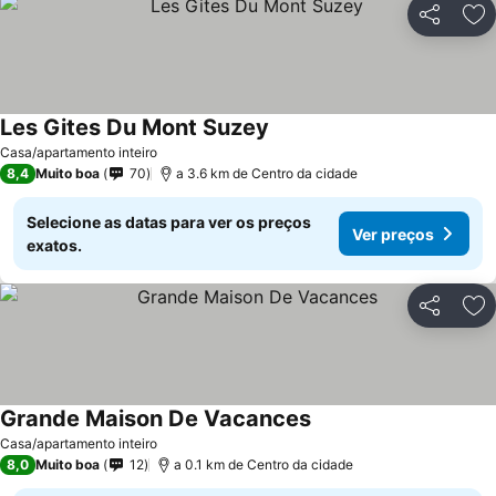
Partilhar
Ad
Les Gites Du Mont Suzey
Ver preços
Casa/apartamento inteiro
8,4
Muito boa
70
a 3.6 km de Centro da cidade
Selecione as datas para ver os preços
Ver preços
exatos.
Partilhar
Ad
Grande Maison De Vacances
Ver preços
Casa/apartamento inteiro
8,0
Muito boa
12
a 0.1 km de Centro da cidade