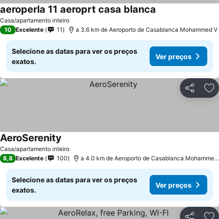
aeroperla 11 aeroprt casa blanca
Ver preços
Casa/apartamento inteiro
10
Excelente
11
a 3.6 km de Aeroporto de Casablanca Mohammed V
Selecione as datas para ver os preços
Ver preços
exatos.
Partilhar
Ad
AeroSerenity
Ver preços
Casa/apartamento inteiro
8,8
Excelente
100
a 4.0 km de Aeroporto de Casablanca Mohammed
Selecione as datas para ver os preços
Ver preços
exatos.