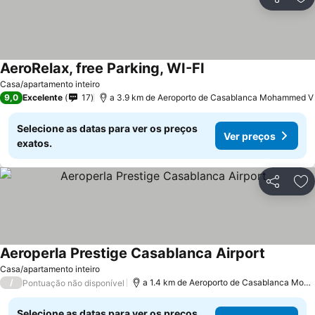
Partilhar
Ad
AeroRelax, free Parking, WI-FI
Ver preços
Casa/apartamento inteiro
9,0
Excelente
17
a 3.9 km de Aeroporto de Casablanca Mohammed V
Selecione as datas para ver os preços
Ver preços
exatos.
Partilhar
Ad
Aeroperla Prestige Casablanca Airport
Ver preç
Casa/apartamento inteiro
/
a 1.4 km de Aeroporto de Casablanca Moh
Pontuação não disponível
Selecione as datas para ver os preços