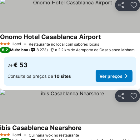
Partilhar
Ad
Onomo Hotel Casablanca Airport
Ver preços
Hotel
Restaurante no local com sabores locais
Ver preços
3 Estrelas
8,2
Muito boa
8.273
a 2.2 km de Aeroporto de Casablanca Mohamme
€ 53
De
Consulte os preços de
10 sites
Ver preços
Partilhar
Ad
ibis Casablanca Nearshore
Ver preços
Hotel
Culinária wok no restaurante
Ver preços
3 Estrelas