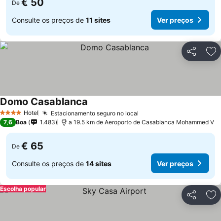
€ 50
De
Consulte os preços de
11 sites
Ver preços
Partilhar
Ad
Domo Casablanca
Ver preços
Hotel
Estacionamento seguro no local
Ver preços
4 Estrelas
7,6
Boa
1.483
a 19.5 km de Aeroporto de Casablanca Mohammed V
€ 65
De
Consulte os preços de
14 sites
Ver preços
Escolha popular
Partilhar
Ad