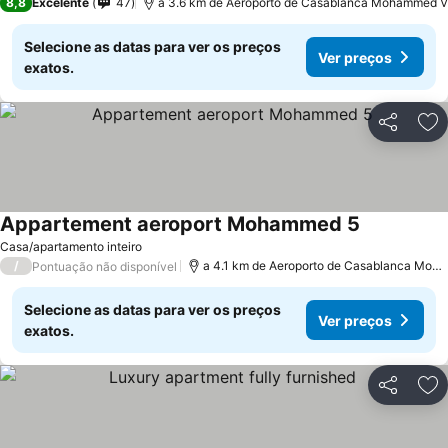
8,8
Excelente
47
a 3.6 km de Aeroporto de Casablanca Mohammed V
Selecione as datas para ver os preços
Ver preços
exatos.
Partilhar
Ad
Appartement aeroport Mohammed 5
Ver preços
Casa/apartamento inteiro
/
a 4.1 km de Aeroporto de Casablanca Moh
Pontuação não disponível
Selecione as datas para ver os preços
Ver preços
exatos.
Partilhar
Ad