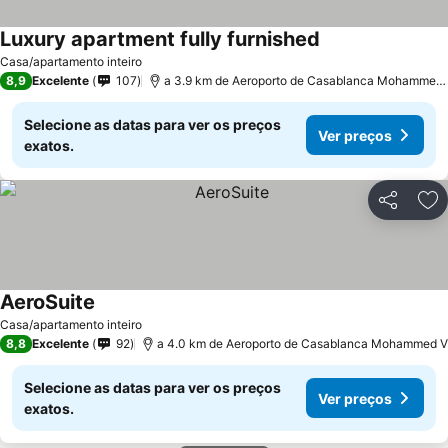
Luxury apartment fully furnished
Ver preços
Casa/apartamento inteiro
8,9
Excelente
107
a 3.9 km de Aeroporto de Casablanca Mohammed 
Selecione as datas para ver os preços
Ver preços
exatos.
Partilhar
Ad
AeroSuite
Ver preços
Casa/apartamento inteiro
8,8
Excelente
92
a 4.0 km de Aeroporto de Casablanca Mohammed V
Selecione as datas para ver os preços
Ver preços
exatos.