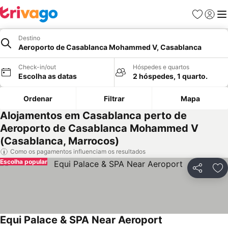
Favoritos
Iniciar
Me
Destino
Aeroporto de Casablanca Mohammed V, Casablanca
Check-in/out
Hóspedes e quartos
Escolha as datas
2 hóspedes, 1 quarto.
Ordenar
Filtrar
Mapa
Alojamentos em Casablanca perto de
Aeroporto de Casablanca Mohammed V
(Casablanca, Marrocos)
Como os pagamentos influenciam os resultados
Escolha popular
Partilhar
Ad
Equi Palace & SPA Near Aeroport
Ver preços