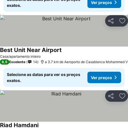
Ver preços
exatos.
Partilhar
Ad
Best Unit Near Airport
Ver preços
Casa/apartamento inteiro
8,5
Excelente
14
a 3.7 km de Aeroporto de Casablanca Mohammed V
Selecione as datas para ver os preços
Ver preços
exatos.
Partilhar
Ad
Riad Hamdani