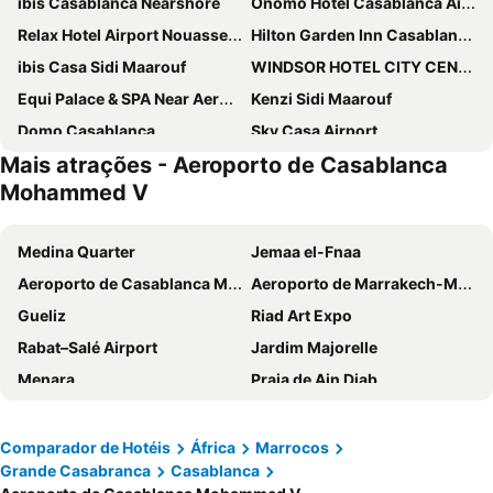
ibis Casablanca Nearshore
Onomo Hotel Casablanca Airport
Relax Hotel Airport Nouasseur
Hilton Garden Inn Casablanca Sud
ibis Casa Sidi Maarouf
WINDSOR HOTEL CITY CENTER
Equi Palace & SPA Near Aeroport
Kenzi Sidi Maarouf
Domo Casablanca
Sky Casa Airport
Mais atrações - Aeroporto de Casablanca
Onomo Casablanca Sidi Maarouf
Hôtel Hariz Son
Mohammed V
Casablanca Suites & Spa
Medina Quarter
Jemaa el-Fnaa
Aeroporto de Casablanca Mohammed V
Aeroporto de Marrakech-Menara
Gueliz
Riad Art Expo
Rabat–Salé Airport
Jardim Majorelle
Menara
Praia de Ain Diab
Riad Assalam
Kasbah Quarter
Oualidia Beach
Bains de Marrakech Spa
Comparador de Hotéis
África
Marrocos
Grande Casabranca
Casablanca
Marrakesh Railway Station
Théâtre Royal