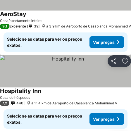
AeroStay
Ver preços
Casa/apartamento inteiro
9,1
Excelente
39
a 3.9 km de Aeroporto de Casablanca Mohammed V
Selecione as datas para ver os preços
Ver preços
exatos.
Partilhar
Ad
Hospitality Inn
Ver preços
Casa de hóspedes
7,2
440
a 11.4 km de Aeroporto de Casablanca Mohammed V
Selecione as datas para ver os preços
Ver preços
exatos.