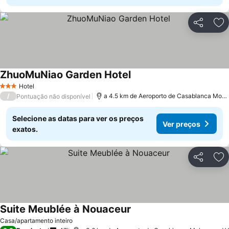
Partilhar
Ad
ZhuoMuNiao Garden Hotel
Ver preços
Hotel
3 Estrelas
/
a 4.5 km de Aeroporto de Casablanca Mo
Pontuação não disponível
Selecione as datas para ver os preços
Ver preços
exatos.
Partilhar
Ad
Suite Meublée à Nouaceur
Ver preços
Casa/apartamento inteiro