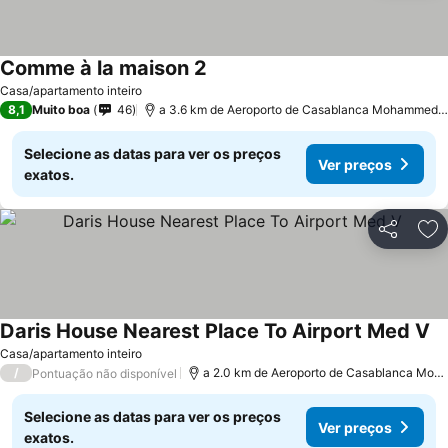
Comme à la maison 2
Ver preços
Casa/apartamento inteiro
8,1
Muito boa
46
a 3.6 km de Aeroporto de Casablanca Mohammed 
Selecione as datas para ver os preços
Ver preços
exatos.
Partilhar
Ad
Daris House Nearest Place To Airport Med V
Ve
Casa/apartamento inteiro
/
a 2.0 km de Aeroporto de Casablanca Mo
Pontuação não disponível
Selecione as datas para ver os preços
Ver preços
exatos.