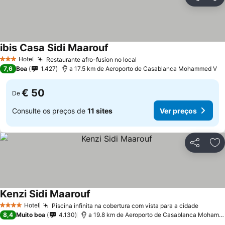
Partilhar
Ad
ibis Casa Sidi Maarouf
Ver preços
Hotel
Restaurante afro-fusion no local
Ver preços
3 Estrelas
7,6
Boa
1.427
a 17.5 km de Aeroporto de Casablanca Mohammed V
€ 50
De
Consulte os preços de
11 sites
Ver preços
Partilhar
Ad
Kenzi Sidi Maarouf
Ver preços
Hotel
Piscina infinita na cobertura com vista para a cidade
Ver pr
4 Estrelas
8,4
Muito boa
4.130
a 19.8 km de Aeroporto de Casablanca Mohamm