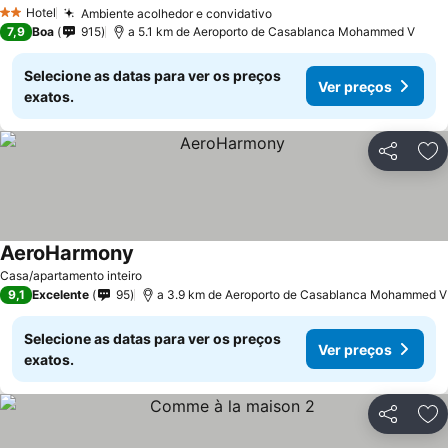
Ver preços
Hotel
Ambiente acolhedor e convidativo
Ver preços
2 Estrelas
7,9
Boa
915
a 5.1 km de Aeroporto de Casablanca Mohammed V
Selecione as datas para ver os preços
Ver preços
exatos.
Partilhar
Ad
AeroHarmony
Ver preços
Casa/apartamento inteiro
9,1
Excelente
95
a 3.9 km de Aeroporto de Casablanca Mohammed V
Selecione as datas para ver os preços
Ver preços
exatos.
Partilhar
Ad