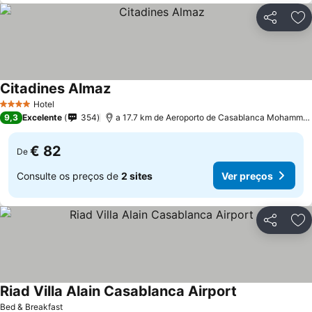
Partilhar
Ad
Citadines Almaz
Ver preços
Hotel
4 Estrelas
9,3
Excelente
354
a 17.7 km de Aeroporto de Casablanca Mohammed
€ 82
De
Consulte os preços de
2 sites
Ver preços
Partilhar
Ad
Riad Villa Alain Casablanca Airport
Ver preços
Bed & Breakfast