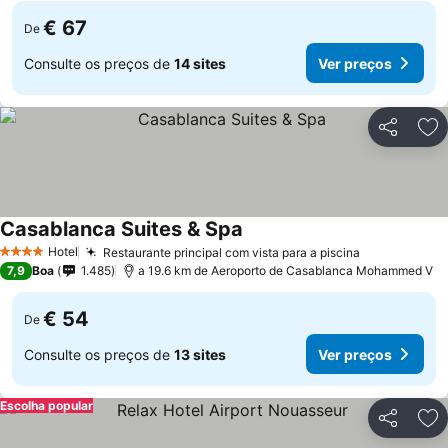
€ 67
De
Consulte os preços de
14 sites
Ver preços
Partilhar
Ad
Casablanca Suites & Spa
Ver preços
Hotel
Restaurante principal com vista para a piscina
Ver preços
4 Estrelas
7,9
Boa
1.485
a 19.6 km de Aeroporto de Casablanca Mohammed V
€ 54
De
Consulte os preços de
13 sites
Ver preços
Escolha popular
Partilhar
Ad