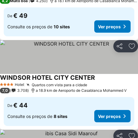
8,2
Muito boa
4.250
a 18.1 km de Aeroporto de Casablanca Mohamm
€ 49
De
Consulte os preços de
10 sites
Ver preços
Partilhar
Ad
WINDSOR HOTEL CITY CENTER
Ver preços
Hotel
Quartos com vista para a cidade
Ver preços
4 Estrelas
7,0
3.708
a 18.9 km de Aeroporto de Casablanca Mohammed V
€ 44
De
Consulte os preços de
8 sites
Ver preços