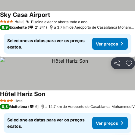
Sky Casa Airport
Ver preços
Hotel
Piscina exterior aberta todo o ano
Ver preços
4 Estrelas
8,9
Excelente
21.841
a 3.7 km de Aeroporto de Casablanca Mohamm
Selecione as datas para ver os preços
Ver preços
exatos.
Partilhar
Ad
Hôtel Hariz Son
Ver preços
Hotel
4 Estrelas
8,3
Muito boa
6
a 14.7 km de Aeroporto de Casablanca Mohammed V
Selecione as datas para ver os preços
Ver preços
exatos.