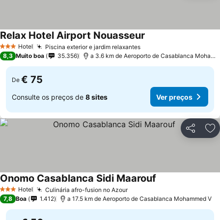
Relax Hotel Airport Nouasseur
Ver preços
Hotel
Piscina exterior e jardim relaxantes
Ver preços
3 Estrelas
8,3
Muito boa
35.356
a 3.6 km de Aeroporto de Casablanca Moham
€ 75
De
Consulte os preços de
8 sites
Ver preços
Partilhar
Ad
Onomo Casablanca Sidi Maarouf
Ver preços
Hotel
Culinária afro-fusion no Azour
Ver preços
3 Estrelas
7,8
Boa
1.412
a 17.5 km de Aeroporto de Casablanca Mohammed V