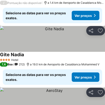
/
a 1.4 km de Aeroporto de Casablanca Moh
Pontuação não disponível
Selecione as datas para ver os preços
Ver preços
exatos.
Partilhar
Ad
Gite Nadia
Ver preços
Hotel
4 Estrelas
7,6
Boa
212
a 19.0 km de Aeroporto de Casablanca Mohammed V
Selecione as datas para ver os preços
Ver preços
exatos.
Partilhar
Ad