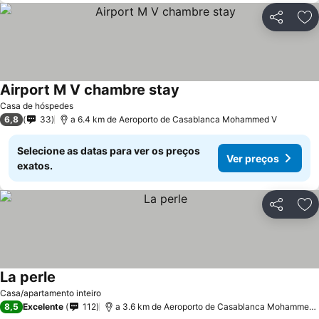
Partilhar
Ad
Airport M V chambre stay
Ver preços
Casa de hóspedes
6,8
33
a 6.4 km de Aeroporto de Casablanca Mohammed V
Selecione as datas para ver os preços
Ver preços
exatos.
Partilhar
Ad
La perle
Ver preços
Casa/apartamento inteiro
8,5
Excelente
112
a 3.6 km de Aeroporto de Casablanca Mohammed 