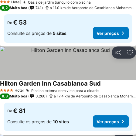
Hotel
Oásis de jardim tranquilo com piscina
Ver preços
3 Estrelas
8,2
Muito boa
741
a 11.0 km de Aeroporto de Casablanca Mohammed
€ 53
De
Consulte os preços de
5 sites
Ver preços
Partilhar
Ad
Hilton Garden Inn Casablanca Sud
Ver preços
Hotel
Piscina externa com vista para a cidade
Ver preços
4 Estrelas
8,3
Muito boa
3.260
a 17.4 km de Aeroporto de Casablanca Mohamm
€ 81
De
Consulte os preços de
10 sites
Ver preços