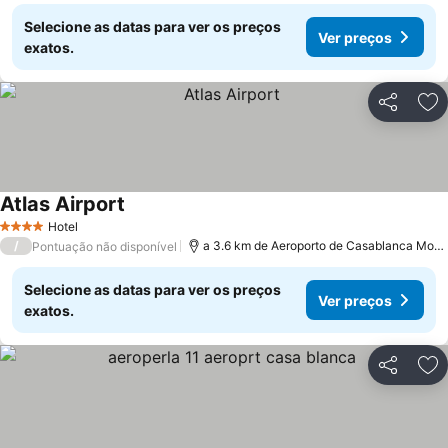
Selecione as datas para ver os preços
Ver preços
exatos.
Partilhar
Ad
Atlas Airport
Ver preços
Hotel
4 Estrelas
/
a 3.6 km de Aeroporto de Casablanca Mo
Pontuação não disponível
Selecione as datas para ver os preços
Ver preços
exatos.
Partilhar
Ad