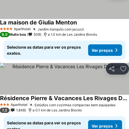
La maison de Giulia Menton
Aparthotel
Jardim tranquilo com jacuzzi
4 Estrelas
8,0
Muito boa
508
a 1.0 km de Les Jardins Biovès
Selecione as datas para ver os preços
Ver preços
exatos.
Partilhar
Ad
Résidence Pierre & Vacances Les Rivages Du Parc
Aparthotel
Estúdios com cozinhas compactas bem equipadas
3 Estrelas
7,2
1.848
a 0.1 km de Les Jardins Biovès
Selecione as datas para ver os preços
Ver preços
exatos.