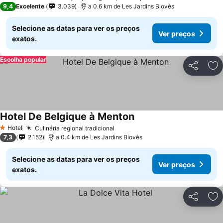
3 Estrelas
9,4
Excelente
3.039
a 0.6 km de Les Jardins Biovès
Selecione as datas para ver os preços
Ver preços
exatos.
Escolha popular
Partilhar
Ad
Hotel De Belgique à Menton
Hotel
Culinária regional tradicional
1 Estrelas
7,3
2.152
a 0.4 km de Les Jardins Biovès
Selecione as datas para ver os preços
Ver preços
exatos.
Partilhar
Ad