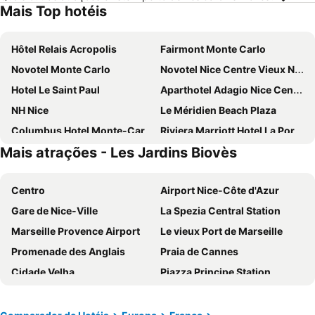
Mais Top hotéis
Hôtel Relais Acropolis
Fairmont Monte Carlo
Novotel Monte Carlo
Novotel Nice Centre Vieux Nice
Hotel Le Saint Paul
Aparthotel Adagio Nice Centre
NH Nice
Le Méridien Beach Plaza
Columbus Hotel Monte-Carlo, Curio Collection by Hilton
Riviera Marriott Hotel La Porte de Monaco
Mais atrações - Les Jardins Biovès
ibis Styles Nice Vieux Port
Hôtel Esprit d'Azur
easyHotel Nice Old Town
Hotel de Paris Monte-Carlo
Centro
Airport Nice-Côte d'Azur
Hotel Suisse
Hôtel Hermitage Monte-Carlo
Gare de Nice-Ville
La Spezia Central Station
Hotel Ambassador Monaco
Hotel du Pin Nice Port
Marseille Provence Airport
Le vieux Port de Marseille
ibis budget Menton
Monte-Carlo Bay Hotel & Resort
Promenade des Anglais
Praia de Cannes
Best Western Premier Hotel Prince De Galles
Alfred Hotels Monaco - ex Forum - Hôtel rénové
Cidade Velha
Piazza Principe Station
Ibis Roquebrune Cap Martin
Best Western Hotel Mediterranee Menton
Praça Masséna
Monaco Ville
Hôtel Apollinaire Nice
Campanile Hotel Nice Centre Acropolis
La tua prima volta a Torino
Porta Susa
Nice Pam Hotel
Esatitude Hotel