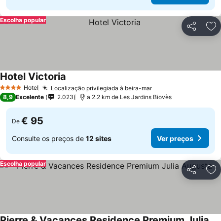
Escolha popular
Partilhar
Ad
Hotel Victoria
Hotel
Localização privilegiada à beira-mar
4 Estrelas
8,9
Excelente
2.023
a 2.2 km de Les Jardins Biovès
€ 95
De
Consulte os preços de
12 sites
Ver preços
Escolha popular
Partilhar
Ad
Pierre & Vacances Residence Premium Julia Augusta