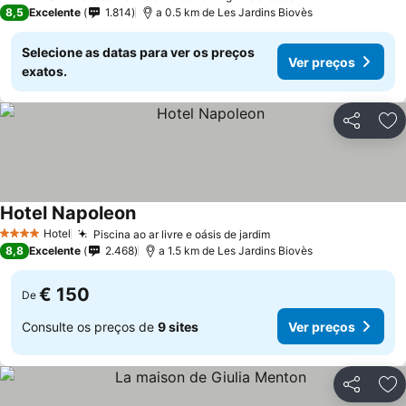
2 Estrelas
8,5
Excelente
1.814
a 0.5 km de Les Jardins Biovès
Selecione as datas para ver os preços
Ver preços
exatos.
Partilhar
Ad
Hotel Napoleon
Hotel
Piscina ao ar livre e oásis de jardim
4 Estrelas
8,8
Excelente
2.468
a 1.5 km de Les Jardins Biovès
€ 150
De
Consulte os preços de
9 sites
Ver preços
Partilhar
Ad