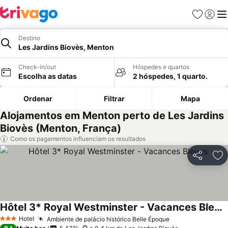
Favoritos
Iniciar
Me
Destino
Les Jardins Biovès, Menton
Check-in/out
Hóspedes e quartos
Escolha as datas
2 hóspedes, 1 quarto.
Ordenar
Filtrar
Mapa
Alojamentos em Menton perto de Les Jardins
Biovès (Menton, França)
Como os pagamentos influenciam os resultados
Partilhar
Ad
Hôtel 3* Royal Westminster - Vacances Bleues
Hotel
Ambiente de palácio histórico Belle Époque
3 Estrelas