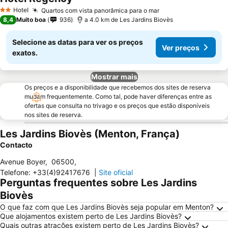
Hotel
Quartos com vista panorâmica para o mar
2 Estrelas
8,4
Muito boa
936
a 4.0 km de Les Jardins Biovès
Selecione as datas para ver os preços
Ver preços
exatos.
Mostrar mais
Os preços e a disponibilidade que recebemos dos sites de reserva
mudam frequentemente. Como tal, pode haver diferenças entre as
ofertas que consulta no trivago e os preços que estão disponíveis
nos sites de reserva.
Les Jardins Biovès (Menton, França)
Contacto
Avenue Boyer
,
06500
,
Telefone
:
+33(4)92417676
|
Site oficial
Perguntas frequentes sobre Les Jardins
Biovès
O que faz com que Les Jardins Biovès seja popular em Menton?
Que alojamentos existem perto de Les Jardins Biovès?
Quais outras atrações existem perto de Les Jardins Biovès?