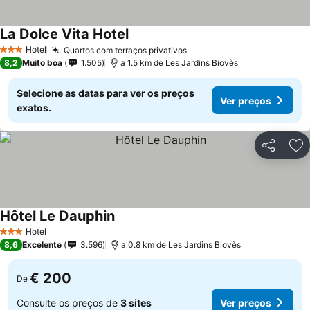
La Dolce Vita Hotel
Hotel
Quartos com terraços privativos
3 Estrelas
8,2
Muito boa
1.505
a 1.5 km de Les Jardins Biovès
Selecione as datas para ver os preços
Ver preços
exatos.
Partilhar
Ad
Hôtel Le Dauphin
Hotel
3 Estrelas
8,6
Excelente
3.596
a 0.8 km de Les Jardins Biovès
€ 200
De
Consulte os preços de
3 sites
Ver preços