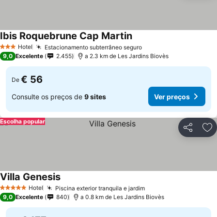
Ibis Roquebrune Cap Martin
Hotel
Estacionamento subterrâneo seguro
3 Estrelas
9,0
Excelente
2.455
a 2.3 km de Les Jardins Biovès
€ 56
De
Consulte os preços de
9 sites
Ver preços
Escolha popular
Partilhar
Ad
Villa Genesis
Hotel
Piscina exterior tranquila e jardim
5 Estrelas
9,0
Excelente
840
a 0.8 km de Les Jardins Biovès