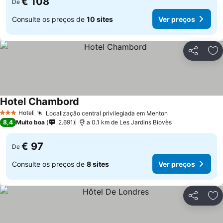
€ 108
De
Consulte os preços de
10 sites
Ver preços
Partilhar
Ad
Hotel Chambord
Hotel
Localização central privilegiada em Menton
3 Estrelas
8,4
Muito boa
2.691
a 0.1 km de Les Jardins Biovès
€ 97
De
Consulte os preços de
8 sites
Ver preços
Partilhar
Ad