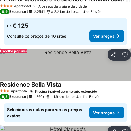
Aparthotel
A passos da praia e da cidade
4 Estrelas
8,9
Excelente
2.254
a 2.2 km de Les Jardins Biovès
€ 125
De
Consulte os preços de
10 sites
Ver preços
Escolha popular
Partilhar
Ad
Residence Bella Vista
Aparthotel
Piscina incrível com horário estendido
3 Estrelas
9,2
Excelente
1.260
a 1.9 km de Les Jardins Biovès
Selecione as datas para ver os preços
Ver preços
exatos.