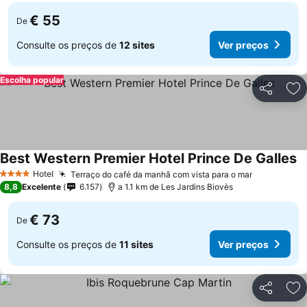
€ 55
De
Consulte os preços de
12 sites
Ver preços
Escolha popular
Partilhar
Ad
Best Western Premier Hotel Prince De Galles
Hotel
Terraço do café da manhã com vista para o mar
4 Estrelas
8,8
Excelente
6.157
a 1.1 km de Les Jardins Biovès
€ 73
De
Consulte os preços de
11 sites
Ver preços
Partilhar
Ad