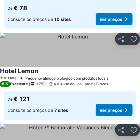
€ 78
De
Consulte os preços de
10 sites
Ver preços
Partilhar
Ad
Hotel Lemon
Hotel
Pequeno-almoço biológico com produtos locais
2 Estrelas
8,5
Excelente
1.752
a 0.4 km de Les Jardins Biovès
€ 121
De
Consulte os preços de
7 sites
Ver preços
Partilhar
Ad