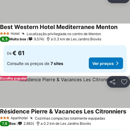
Partilhar
Ad
Best Western Hotel Mediterranee Menton
Hotel
Localização privilegiada no centro de Menton
3 Estrelas
8,3
Muito boa
9.574
a 0.3 km de Les Jardins Biovès
€ 61
De
Consulte os preços de
7 sites
Ver preços
Escolha popular
Partilhar
Ad
Résidence Pierre & Vacances Les Citronniers
Aparthotel
Cozinhas compactas totalmente equipadas
3 Estrelas
7,8
Boa
2.883
a 0.2 km de Les Jardins Biovès