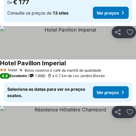
€ 177
De
Consulte os preços de
13 sites
Ver preços
Partilhar
Ad
Hotel Pavillon Imperial
Hotel
Bolos caseiros e café da manhã de qualidade
2 Estrelas
8,8
Excelente
1.998
a 0.7 km de Les Jardins Biovès
Selecione as datas para ver os preços
Ver preços
exatos.
Partilhar
Ad