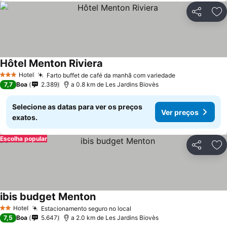
Partilhar
Ad
Hôtel Menton Riviera
Hotel
Farto buffet de café da manhã com variedade
3 Estrelas
7,7
Boa
2.389
a 0.8 km de Les Jardins Biovès
Selecione as datas para ver os preços
Ver preços
exatos.
Escolha popular
Partilhar
Ad
ibis budget Menton
Hotel
Estacionamento seguro no local
2 Estrelas
7,5
Boa
5.647
a 2.0 km de Les Jardins Biovès