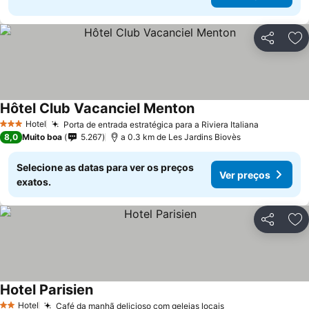
Partilhar
Ad
Hôtel Club Vacanciel Menton
Hotel
Porta de entrada estratégica para a Riviera Italiana
3 Estrelas
8,0
Muito boa
5.267
a 0.3 km de Les Jardins Biovès
Selecione as datas para ver os preços
Ver preços
exatos.
Partilhar
Ad
Hotel Parisien
Hotel
Café da manhã delicioso com geleias locais