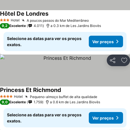
Hôtel De Londres
Hotel
A poucos passos do Mar Mediterrâneo
3 Estrelas
9,2
Excelente
4.011
a 0.3 km de Les Jardins Biovès
Selecione as datas para ver os preços
Ver preços
exatos.
Partilhar
Ad
Princess Et Richmond
Hotel
Pequeno-almoço buffet de alta qualidade
4 Estrelas
9,0
Excelente
1.759
a 0.6 km de Les Jardins Biovès
Selecione as datas para ver os preços
Ver preços
exatos.