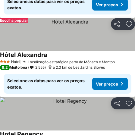
Selecione as datas para ver os preços
Ver preços
exatos.
Escolha popular
Partilhar
Ad
Hôtel Alexandra
Hotel
Localização estratégica perto de Mônaco e Menton
3 Estrelas
8,2
Muito boa
2.555
a 2.3 km de Les Jardins Biovès
Selecione as datas para ver os preços
Ver preços
exatos.
Partilhar
Ad
Hotel Regency