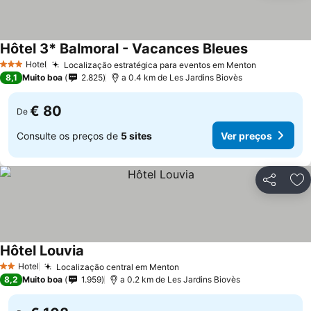
Hôtel 3* Balmoral - Vacances Bleues
Hotel
Localização estratégica para eventos em Menton
3 Estrelas
8,1
Muito boa
2.825
a 0.4 km de Les Jardins Biovès
€ 80
De
Consulte os preços de
5 sites
Ver preços
Partilhar
Ad
Hôtel Louvia
Hotel
Localização central em Menton
2 Estrelas
8,2
Muito boa
1.959
a 0.2 km de Les Jardins Biovès