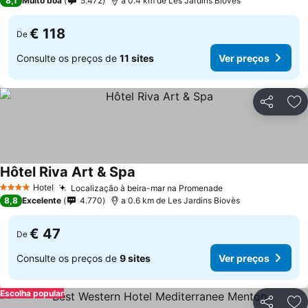
8,1
Muito boa
5.472
a 0.4 km de Les Jardins Biovès
€ 118
De
Consulte os preços de
11 sites
Ver preços
Partilhar
Ad
Hôtel Riva Art & Spa
Hotel
Localização à beira-mar na Promenade
4 Estrelas
8,8
Excelente
4.770
a 0.6 km de Les Jardins Biovès
€ 47
De
Consulte os preços de
9 sites
Ver preços
Escolha popular