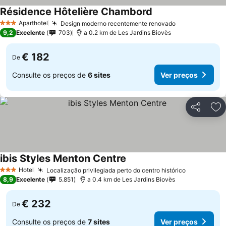
Résidence Hôtelière Chambord
Aparthotel
Design moderno recentemente renovado
3 Estrelas
9,2
Excelente
703
a 0.2 km de Les Jardins Biovès
€ 182
De
Consulte os preços de
6 sites
Ver preços
Partilhar
Ad
ibis Styles Menton Centre
Hotel
Localização privilegiada perto do centro histórico
3 Estrelas
8,9
Excelente
5.851
a 0.4 km de Les Jardins Biovès
€ 232
De
Consulte os preços de
7 sites
Ver preços