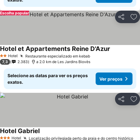
Escolha popular
Partilhar
Ad
Hotel et Appartements Reine D'Azur
Hotel
Restaurante especializado em kebab
2 Estrelas
7,3
2.383
a 2.0 km de Les Jardins Biovès
Selecione as datas para ver os preços
Ver preços
exatos.
Partilhar
Ad
Hotel Gabriel
Hotel
Localização privilegiada perto da praia e do centro histórico