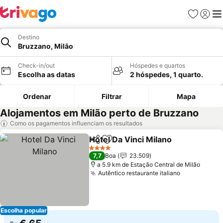
Favoritos
Iniciar
Me
Destino
Bruzzano, Milão
Check-in/out
Hóspedes e quartos
Escolha as datas
2 hóspedes, 1 quarto.
Ordenar
Filtrar
Mapa
Alojamentos em Milão perto de Bruzzano
Como os pagamentos influenciam os resultados
Hotel Da Vinci Milano
Partilhar
Adicionar aos favoritos
Ver 
4 Estrelas
7,7
Boa
23.509
a 5.9 km de Estação Central de Milão
Autêntico restaurante italiano
Ver preços
Escolha popular