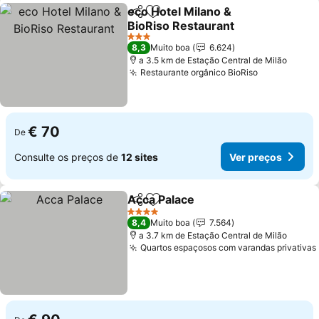
eco Hotel Milano &
Partilhar
Adicionar aos favoritos
BioRiso Restaurant
Ver preços
3 Estrelas
8,3
Muito boa
6.624
a 3.5 km de Estação Central de Milão
Restaurante orgânico BioRiso
Ver preços
€ 70
De
Consulte os preços de
12 sites
Ver preços
Acca Palace
Partilhar
Adicionar aos favoritos
Ver preços
4 Estrelas
8,4
Muito boa
7.564
a 3.7 km de Estação Central de Milão
Quartos espaçosos com varandas privativas