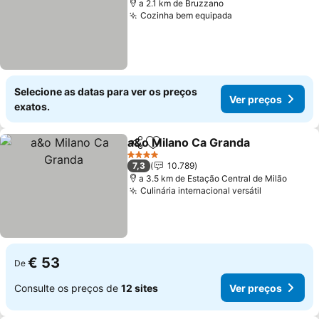
a 2.1 km de Bruzzano
Cozinha bem equipada
Ver preços
Selecione as datas para ver os preços
Ver preços
exatos.
a&o Milano Ca Granda
Partilhar
Adicionar aos favoritos
Ver 
4 Estrelas
7,3
10.789
a 3.5 km de Estação Central de Milão
Culinária internacional versátil
Ver preço
€ 53
De
Consulte os preços de
12 sites
Ver preços