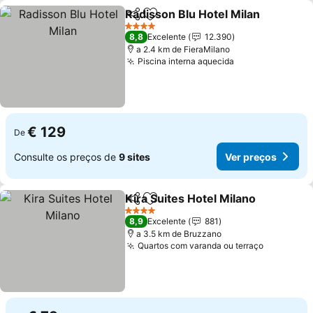
Radisson Blu Hotel Milan
Partilhar
Adicionar aos favoritos
V
4 Estrelas
8,8
Excelente
12.390
a 2.4 km de FieraMilano
Piscina interna aquecida
Ver preços
€ 129
De
Consulte os preços de
9 sites
Ver preços
Kira Suites Hotel Milano
Partilhar
Adicionar aos favoritos
Ve
4 Estrelas
8,9
Excelente
881
a 3.5 km de Bruzzano
Quartos com varanda ou terraço
Ver preç