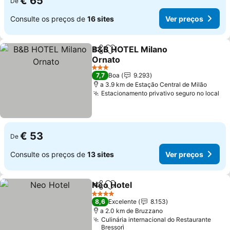
€ 65
De
Consulte os preços de
16 sites
Ver preços
B&B HOTEL Milano
Partilhar
Adicionar aos favoritos
Ornato
Ver preços
3 Estrelas
7,7
Boa
9.293
a 3.9 km de Estação Central de Milão
Estacionamento privativo seguro no local
Ve
€ 53
De
Consulte os preços de
13 sites
Ver preços
Neo Hotel
Partilhar
Adicionar aos favoritos
Ver preços
4 Estrelas
8,6
Excelente
8.153
a 2.0 km de Bruzzano
Culinária internacional do Restaurante
Bressorì