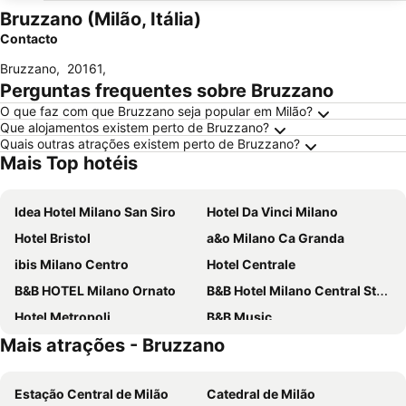
Bruzzano (Milão, Itália)
Contacto
Bruzzano
,
20161
,
Perguntas frequentes sobre Bruzzano
O que faz com que Bruzzano seja popular em Milão?
Que alojamentos existem perto de Bruzzano?
Quais outras atrações existem perto de Bruzzano?
Mais Top hotéis
Idea Hotel Milano San Siro
Hotel Da Vinci Milano
Hotel Bristol
a&o Milano Ca Granda
ibis Milano Centro
Hotel Centrale
B&B HOTEL Milano Ornato
B&B Hotel Milano Central Station
Hotel Metropoli
B&B Music
Mais atrações - Bruzzano
iH Hotels Milano Gioia
Eurohotel
Golf Hotel Milano
J24 Hotel Milano
Estação Central de Milão
Catedral de Milão
Hotel Berna
Klima Hotel Milano Fiere