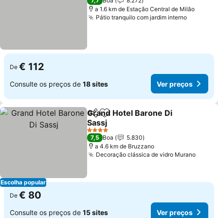
7,7
Boa
8.272
a 1.6 km de Estação Central de Milão
Pátio tranquilo com jardim interno
Ver pre
€ 112
De
Consulte os preços de
18 sites
Ver preços
Grand Hotel Barone Di
Partilhar
Adicionar aos favoritos
Sassj
Ver preços
4 Estrelas
7,5
Boa
5.830
a 4.6 km de Bruzzano
Decoração clássica de vidro Murano
Ver p
Escolha popular
€ 80
De
Consulte os preços de
15 sites
Ver preços