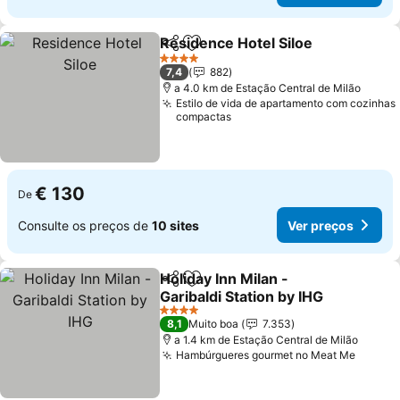
Residence Hotel Siloe
Partilhar
Adicionar aos favoritos
Ver 
4 Estrelas
7,4
882
a 4.0 km de Estação Central de Milão
Estilo de vida de apartamento com cozinhas
compactas
€ 130
De
Consulte os preços de
10 sites
Ver preços
Holiday Inn Milan -
Partilhar
Adicionar aos favoritos
Garibaldi Station by IHG
Ver preços
4 Estrelas
8,1
Muito boa
7.353
a 1.4 km de Estação Central de Milão
Hambúrgueres gourmet no Meat Me
Ver pr