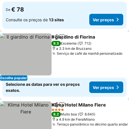
€ 78
De
Consulte os preços de
13 sites
Ver preços
Il giardino di Fiorina
Partilhar
Adicionar aos favoritos
Ver pr
9,5
Excelente
712
a 3.3 km de Bruzzano
Serviço de café da manhã personalizado
Ve
Escolha popular
Selecione as datas para ver os preços
Ver preços
exatos.
Klima Hotel Milano Fiere
Partilhar
Adicionar aos favoritos
Ve
4 Estrelas
8,2
Muito boa
8.640
a 4.9 km de FieraMilano
Terraço panorâmico no décimo quarto andar