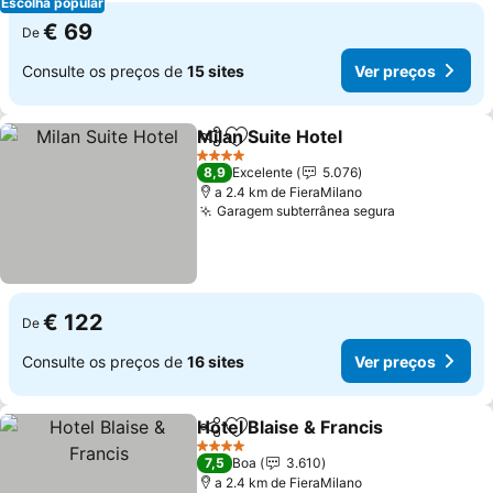
Escolha popular
€ 69
De
Consulte os preços de
15 sites
Ver preços
Milan Suite Hotel
Partilhar
Adicionar aos favoritos
Ver preço
4 Estrelas
8,9
Excelente
5.076
a 2.4 km de FieraMilano
Garagem subterrânea segura
Ver preços
€ 122
De
Consulte os preços de
16 sites
Ver preços
Hotel Blaise & Francis
Partilhar
Adicionar aos favoritos
Ver 
4 Estrelas
7,5
Boa
3.610
a 2.4 km de FieraMilano