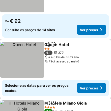
€ 92
De
Consulte os preços de
14 sites
Ver preços
Queen Hotel
Partilhar
Adicionar aos favoritos
Ver preços
2 Estrelas
6,1
279
a 4.0 km de Bruzzano
Fácil acesso ao metrô
Ver preços
Selecione as datas para ver os preços
Ver preços
exatos.
iH Hotels Milano Gioia
Partilhar
Adicionar aos favoritos
Ver 
4 Estrelas