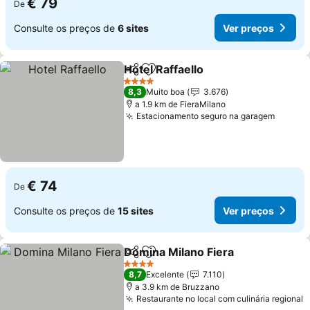
€ 79
De
Consulte os preços de
6 sites
Ver preços
Hotel Raffaello
Partilhar
Adicionar aos favoritos
Ver preços
4 Estrelas
8,3
Muito boa
3.676
a 1.9 km de FieraMilano
Estacionamento seguro na garagem
Ver pr
€ 74
De
Consulte os preços de
15 sites
Ver preços
Domina Milano Fiera
Partilhar
Adicionar aos favoritos
Ver p
4 Estrelas
8,7
Excelente
7.110
a 3.9 km de Bruzzano
Restaurante no local com culinária regional
V