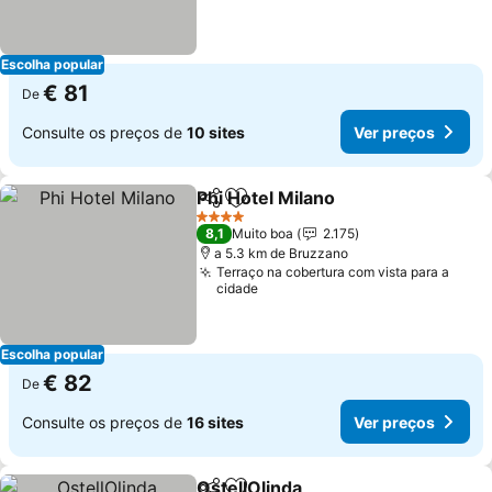
Escolha popular
€ 81
De
Consulte os preços de
10 sites
Ver preços
Phi Hotel Milano
Partilhar
Adicionar aos favoritos
Ver preço
4 Estrelas
8,1
Muito boa
2.175
a 5.3 km de Bruzzano
Terraço na cobertura com vista para a
cidade
Escolha popular
€ 82
De
Consulte os preços de
16 sites
Ver preços
OstellOlinda