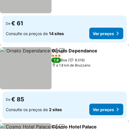
€ 61
De
Consulte os preços de
14 sites
Ver preços
Ornato Dependance
Partilhar
Adicionar aos favoritos
Ver p
3 Estrelas
7,8
Boa
8.516
a 1.8 km de Bruzzano
€ 85
De
Consulte os preços de
2 sites
Ver preços
Cosmo Hotel Palace