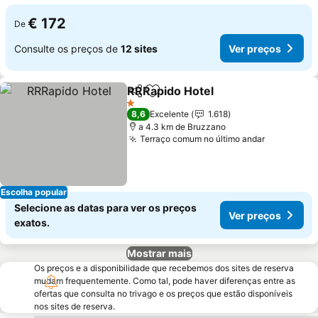
€ 172
De
Consulte os preços de
12 sites
Ver preços
RRRapido Hotel
Partilhar
Adicionar aos favoritos
Ver preços
1 Estrelas
8,6
Excelente
1.618
a 4.3 km de Bruzzano
Terraço comum no último andar
Ver preço
Escolha popular
Selecione as datas para ver os preços
Ver preços
exatos.
Mostrar mais
Os preços e a disponibilidade que recebemos dos sites de reserva
mudam frequentemente. Como tal, pode haver diferenças entre as
ofertas que consulta no trivago e os preços que estão disponíveis
nos sites de reserva.