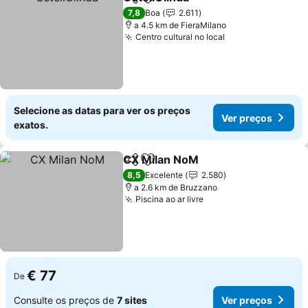
Partilhar
Adicionar aos favoritos
Ver preços
7,8
Boa
2.611
a 4.5 km de FieraMilano
Centro cultural no local
Ver preços
Selecione as datas para ver os preços
Ver preços
exatos.
CX Milan NoM
Partilhar
Adicionar aos favoritos
Ver preços
8,5
Excelente
2.580
a 2.6 km de Bruzzano
Piscina ao ar livre
Ver preços
€ 77
De
Consulte os preços de
7 sites
Ver preços