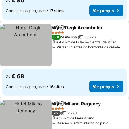
€ 90
De
Consulte os preços de
17 sites
Ver preços
Hotel Degli Arcimboldi
Partilhar
Adicionar aos favoritos
Ver
4 Estrelas
8,0
Muito boa
13.726
a 4.4 km de Estação Central de Milão
Vistas vibrantes do horizonte da cidade
Ver
€ 68
De
Consulte os preços de
16 sites
Ver preços
Hotel Milano Regency
Partilhar
Adicionar aos favoritos
Ver 
4 Estrelas
7,2
2.779
a 1.0 km de FieraMilano
Delicioso jardim interno no pátio
Ver preç