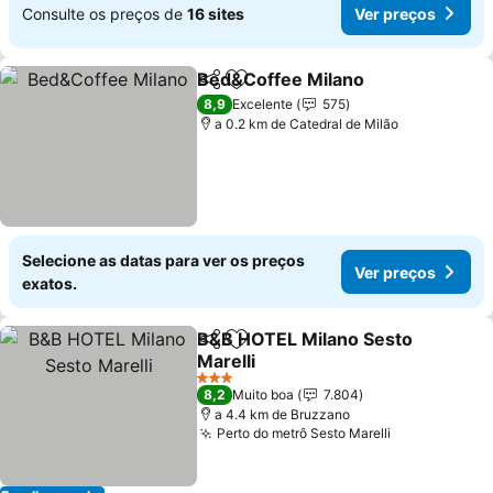
Consulte os preços de
16 sites
Ver preços
Bed&Coffee Milano
Partilhar
Adicionar aos favoritos
Ver pr
8,9
Excelente
575
a 0.2 km de Catedral de Milão
Selecione as datas para ver os preços
Ver preços
exatos.
B&B HOTEL Milano Sesto
Partilhar
Adicionar aos favoritos
Marelli
Ver preços
3 Estrelas
8,2
Muito boa
7.804
a 4.4 km de Bruzzano
Perto do metrô Sesto Marelli
Ver preços