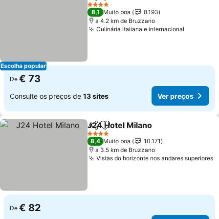
Partilhar
Adicionar aos favoritos
Ver p
4 Estrelas
8,1
Muito boa
8.193
a 4.2 km de Bruzzano
Culinária italiana e internacional
Ver preç
Escolha popular
€ 73
De
Consulte os preços de
13 sites
Ver preços
J24 Hotel Milano
Partilhar
Adicionar aos favoritos
Ver preço
4 Estrelas
8,4
Muito boa
10.171
a 3.5 km de Bruzzano
Vistas do horizonte nos andares superiores
V
€ 82
De