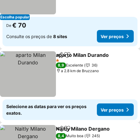
Escolha popular
€ 70
De
Consulte os preços de
8 sites
Ver preços
aparto Milan Durando
Partilhar
Adicionar aos favoritos
Ver 
1 Estrelas
8,9
Excelente
36
a 2.8 km de Bruzzano
Selecione as datas para ver os preços
Ver preços
exatos.
Naitly Milano Dergano
Partilhar
Adicionar aos favoritos
Ver 
8,4
Muito boa
245