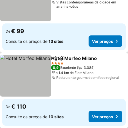
Vistas contemporâneas da cidade em
arranha-céus
€ 99
De
Consulte os preços de
13 sites
Ver preços
Hotel Morfeo Milano
Partilhar
Adicionar aos favoritos
Ver p
4 Estrelas
8,9
Excelente
3.084
a 1.4 km de FieraMilano
Restaurante gourmet com foco regional
Ver
€ 110
De
Consulte os preços de
10 sites
Ver preços