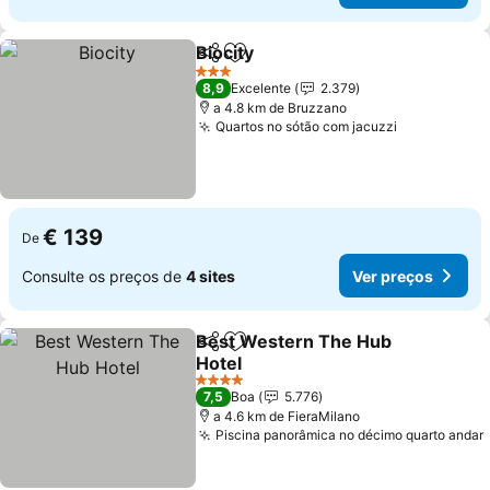
Biocity
Partilhar
Adicionar aos favoritos
Ver preços
3 Estrelas
8,9
Excelente
2.379
a 4.8 km de Bruzzano
Quartos no sótão com jacuzzi
Ver preços
€ 139
De
Consulte os preços de
4 sites
Ver preços
Best Western The Hub
Partilhar
Adicionar aos favoritos
Hotel
Ver preços
4 Estrelas
7,5
Boa
5.776
a 4.6 km de FieraMilano
Piscina panorâmica no décimo quarto andar