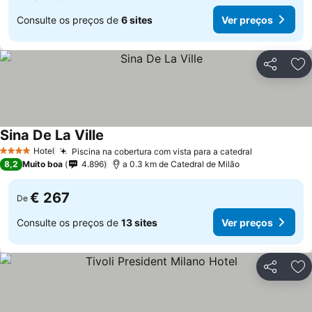
Consulte os preços de
6 sites
Ver preços
Partilhar
Ad
Sina De La Ville
Hotel
Piscina na cobertura com vista para a catedral
4 Estrelas
8,2
Muito boa
4.896
a 0.3 km de Catedral de Milão
€ 267
De
Consulte os preços de
13 sites
Ver preços
Partilhar
Ad