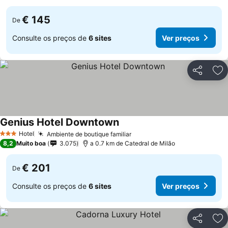
€ 145
De
Consulte os preços de
6 sites
Ver preços
Partilhar
Ad
Genius Hotel Downtown
Hotel
Ambiente de boutique familiar
3 Estrelas
8,2
Muito boa
3.075
a 0.7 km de Catedral de Milão
€ 201
De
Consulte os preços de
6 sites
Ver preços
Partilhar
Ad