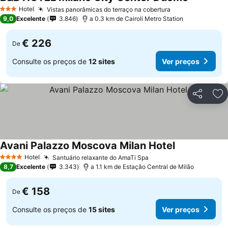
Hotel
Vistas panorâmicas do terraço na cobertura
3 Estrelas
9,0
Excelente
3.846
a 0.3 km de Cairoli Metro Station
€ 226
De
Consulte os preços de
12 sites
Ver preços
Partilhar
Ad
Avani Palazzo Moscova Milan Hotel
Hotel
Santuário relaxante do AmaTi Spa
4 Estrelas
8,7
Excelente
3.343
a 1.1 km de Estação Central de Milão
€ 158
De
Consulte os preços de
15 sites
Ver preços