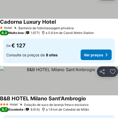
Cadorna Luxury Hotel
Hotel
Banheira de hidromassagem privativa
1 Estrelas
8,3
Muito boa
1.677
a 0.6 km de Cairoli Metro Station
€ 127
De
Consulte os preços de
8 sites
Ver preços
Partilhar
Ad
B&B HOTEL Milano Sant'Ambrogio
Hotel
Estação de suco de laranja fresco exclusivo
3 Estrelas
8,7
Excelente
8.614
a 1.6 km de Catedral de Milão