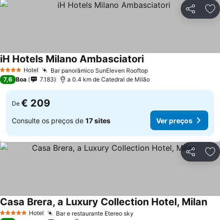
Partilhar
Ad
iH Hotels Milano Ambasciatori
Hotel
Bar panorâmico SunEleven Rooftop
4 Estrelas
7,6
Boa
7.183
a 0.4 km de Catedral de Milão
€ 209
De
Consulte os preços de
17 sites
Ver preços
Partilhar
Ad
Casa Brera, a Luxury Collection Hotel, Milan
Hotel
Bar e restaurante Etereo sky
5 Estrelas