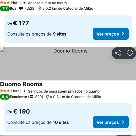
Hotel
Acesso direto ao metrô
3 Estrelas
7,7
Boa
4.522
a 0.2 km de Catedral de Milão
€ 177
De
Consulte os preços de
9 sites
Ver preços
Partilhar
Ad
Duomo Rooms
Hotel
Serviços de massagem privados no quarto
3 Estrelas
9,4
Excelente
820
a 0.3 km de Catedral de Milão
€ 190
De
Consulte os preços de
10 sites
Ver preços