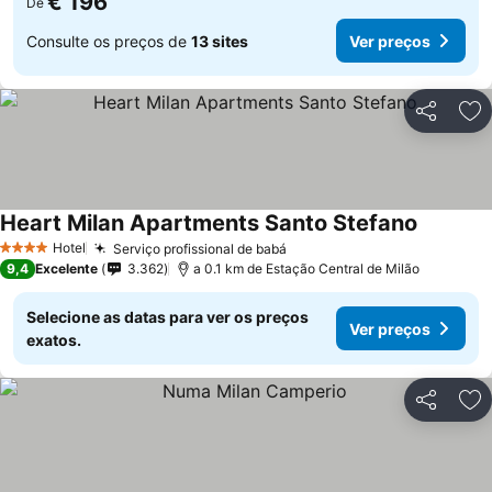
€ 196
De
Consulte os preços de
13 sites
Ver preços
Partilhar
Ad
Heart Milan Apartments Santo Stefano
Hotel
Serviço profissional de babá
4 Estrelas
9,4
Excelente
3.362
a 0.1 km de Estação Central de Milão
Selecione as datas para ver os preços
Ver preços
exatos.
Partilhar
Ad