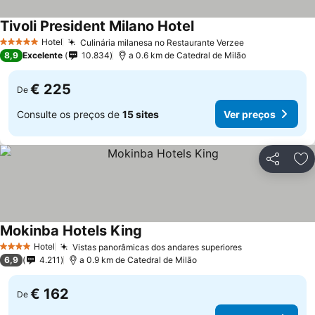
Tivoli President Milano Hotel
Hotel
Culinária milanesa no Restaurante Verzee
5 Estrelas
8,9
Excelente
10.834
a 0.6 km de Catedral de Milão
€ 225
De
Consulte os preços de
15 sites
Ver preços
Partilhar
Ad
Mokinba Hotels King
Hotel
Vistas panorâmicas dos andares superiores
4 Estrelas
6,9
4.211
a 0.9 km de Catedral de Milão
€ 162
De