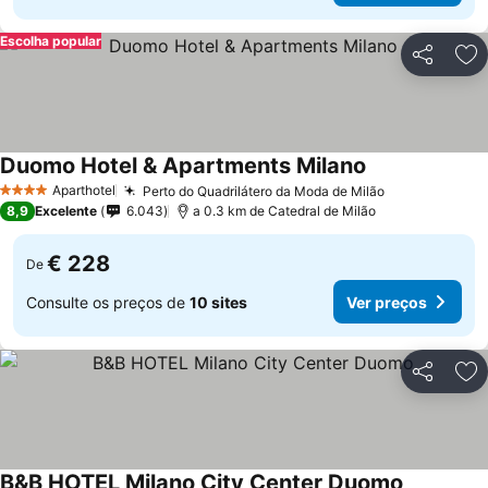
Escolha popular
Partilhar
Ad
Duomo Hotel & Apartments Milano
Aparthotel
Perto do Quadrilátero da Moda de Milão
4 Estrelas
8,9
Excelente
6.043
a 0.3 km de Catedral de Milão
€ 228
De
Consulte os preços de
10 sites
Ver preços
Partilhar
Ad
B&B HOTEL Milano City Center Duomo