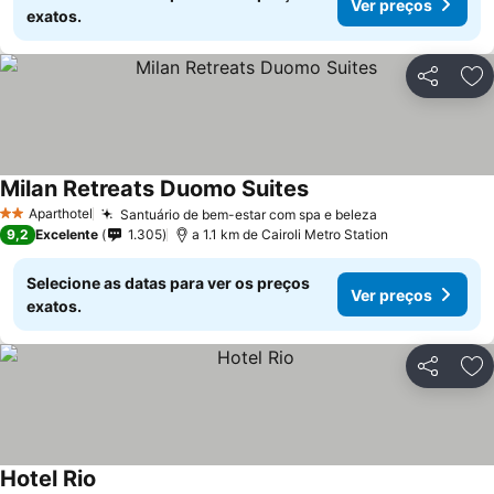
Ver preços
exatos.
Partilhar
Ad
Milan Retreats Duomo Suites
Aparthotel
Santuário de bem-estar com spa e beleza
2 Estrelas
9,2
Excelente
1.305
a 1.1 km de Cairoli Metro Station
Selecione as datas para ver os preços
Ver preços
exatos.
Partilhar
Ad
Hotel Rio