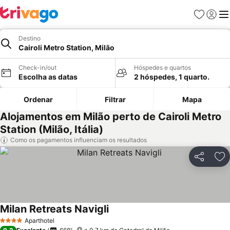
Favoritos
Iniciar
Me
Destino
Cairoli Metro Station, Milão
Check-in/out
Hóspedes e quartos
Escolha as datas
2 hóspedes, 1 quarto.
Ordenar
Filtrar
Mapa
Alojamentos em Milão perto de Cairoli Metro
Station (Milão, Itália)
Como os pagamentos influenciam os resultados
Partilhar
Ad
Milan Retreats Navigli
Aparthotel
4 Estrelas