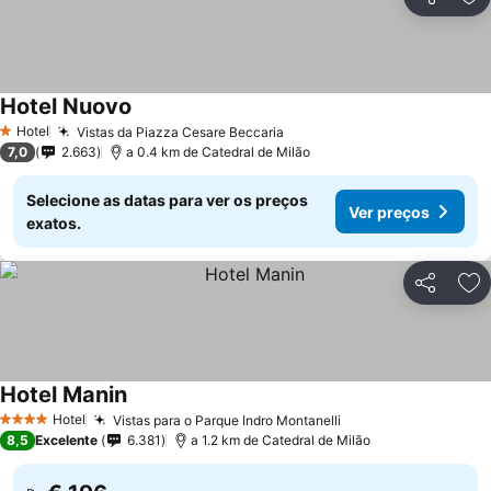
Partilhar
Ad
Hotel Nuovo
Hotel
Vistas da Piazza Cesare Beccaria
1 Estrelas
7,0
2.663
a 0.4 km de Catedral de Milão
Selecione as datas para ver os preços
Ver preços
exatos.
Partilhar
Ad
Hotel Manin
Hotel
Vistas para o Parque Indro Montanelli
4 Estrelas
8,5
Excelente
6.381
a 1.2 km de Catedral de Milão