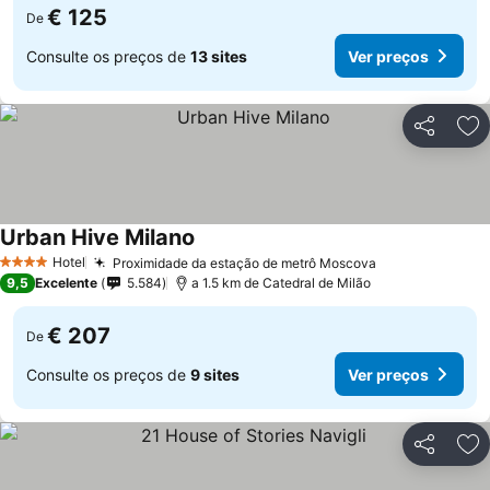
€ 125
De
Consulte os preços de
13 sites
Ver preços
Partilhar
Ad
Urban Hive Milano
Hotel
Proximidade da estação de metrô Moscova
4 Estrelas
9,5
Excelente
5.584
a 1.5 km de Catedral de Milão
€ 207
De
Consulte os preços de
9 sites
Ver preços
Partilhar
Ad