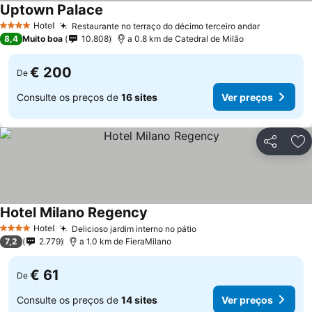
Uptown Palace
Hotel
Restaurante no terraço do décimo terceiro andar
4 Estrelas
8,4
Muito boa
10.808
a 0.8 km de Catedral de Milão
€ 200
De
Consulte os preços de
16 sites
Ver preços
Partilhar
Ad
Hotel Milano Regency
Hotel
Delicioso jardim interno no pátio
4 Estrelas
7,2
2.779
a 1.0 km de FieraMilano
€ 61
De
Consulte os preços de
14 sites
Ver preços