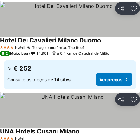
Partilhar
Ad
Hotel Dei Cavalieri Milano Duomo
Hotel
Terraço panorâmico The Roof
4 Estrelas
8,2
Muito boa
14.901
a 0.4 km de Catedral de Milão
€ 252
De
Consulte os preços de
14 sites
Ver preços
Partilhar
Ad
UNA Hotels Cusani Milano
Hotel