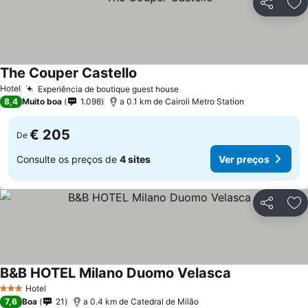
Partilhar
Ad
The Couper Castello
Hotel
Experiência de boutique guest house
8,4
Muito boa
1.098
a 0.1 km de Cairoli Metro Station
€ 205
De
Consulte os preços de
4 sites
Ver preços
Partilhar
Ad
B&B HOTEL Milano Duomo Velasca
Hotel
3 Estrelas
7,6
Boa
21
a 0.4 km de Catedral de Milão