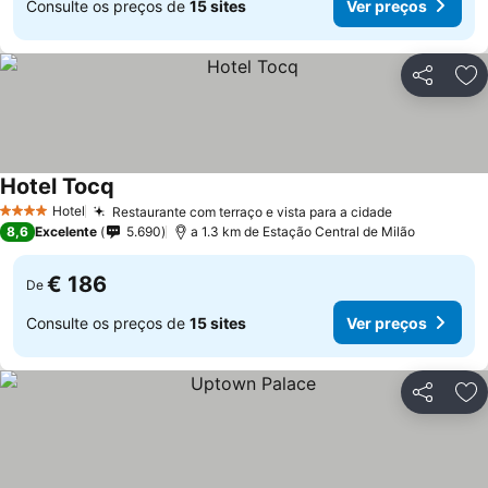
Consulte os preços de
15 sites
Ver preços
Partilhar
Ad
Hotel Tocq
Hotel
Restaurante com terraço e vista para a cidade
4 Estrelas
8,6
Excelente
5.690
a 1.3 km de Estação Central de Milão
€ 186
De
Consulte os preços de
15 sites
Ver preços
Partilhar
Ad