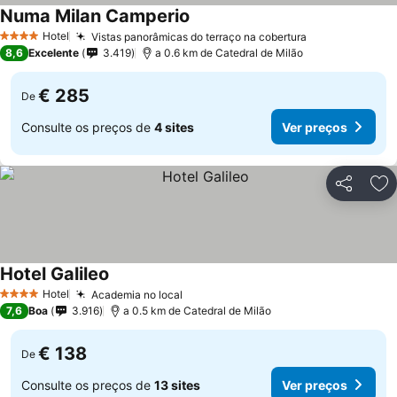
Numa Milan Camperio
Hotel
Vistas panorâmicas do terraço na cobertura
4 Estrelas
8,6
Excelente
3.419
a 0.6 km de Catedral de Milão
€ 285
De
Consulte os preços de
4 sites
Ver preços
Partilhar
Ad
Hotel Galileo
Hotel
Academia no local
4 Estrelas
7,6
Boa
3.916
a 0.5 km de Catedral de Milão
€ 138
De
Consulte os preços de
13 sites
Ver preços