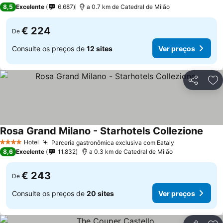
4 Estrelas
8,5
Excelente
6.687
a 0.7 km de Catedral de Milão
€ 224
De
Consulte os preços de
12 sites
Ver preços
Partilhar
Ad
Rosa Grand Milano - Starhotels Collezione
Hotel
Parceria gastronômica exclusiva com Eataly
4 Estrelas
8,6
Excelente
11.832
a 0.3 km de Catedral de Milão
€ 243
De
Consulte os preços de
20 sites
Ver preços