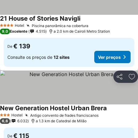
21 House of Stories Navigli
Hotel
Piscina panorâmica na cobertura
4 Estrelas
9,0
Excelente
4.515
a 2.0 km de Cairoli Metro Station
€ 139
De
Consulte os preços de
12 sites
Ver preços
Partilhar
Ad
New Generation Hostel Urban Brera
Hostel
Antigo convento de frades franciscanos
3 Estrelas
6,6
6.032
a 1.3 km de Catedral de Milão
€ 115
De