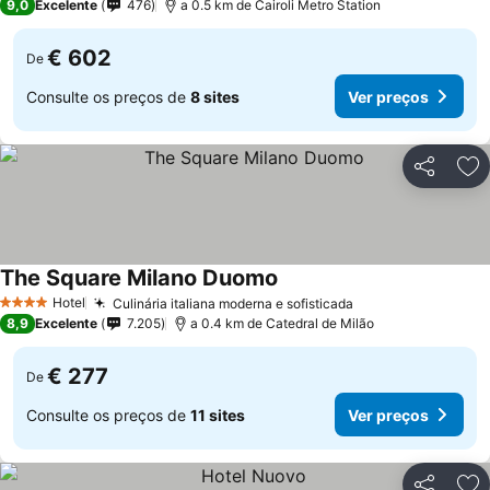
9,0
Excelente
476
a 0.5 km de Cairoli Metro Station
€ 602
De
Consulte os preços de
8 sites
Ver preços
Partilhar
Ad
The Square Milano Duomo
Hotel
Culinária italiana moderna e sofisticada
4 Estrelas
8,9
Excelente
7.205
a 0.4 km de Catedral de Milão
€ 277
De
Consulte os preços de
11 sites
Ver preços