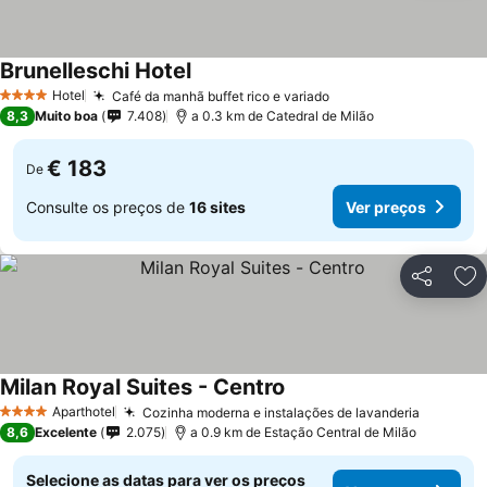
Brunelleschi Hotel
Hotel
Café da manhã buffet rico e variado
4 Estrelas
8,3
Muito boa
7.408
a 0.3 km de Catedral de Milão
€ 183
De
Consulte os preços de
16 sites
Ver preços
Partilhar
Ad
Milan Royal Suites - Centro
Aparthotel
Cozinha moderna e instalações de lavanderia
4 Estrelas
8,6
Excelente
2.075
a 0.9 km de Estação Central de Milão
Selecione as datas para ver os preços