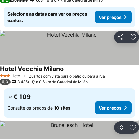
9,2
Excelente
668
a 0.7 km de Catedral de Milão
Selecione as datas para ver os preços
Ver preços
exatos.
Partilhar
Ad
Hotel Vecchia Milano
Hotel
Quartos com vista para o pátio ou para a rua
3 Estrelas
6,3
3.485
a 0.6 km de Catedral de Milão
€ 109
De
Consulte os preços de
10 sites
Ver preços
Partilhar
Ad